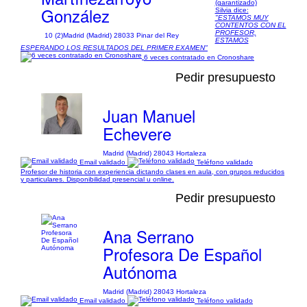
(garantizado)
González
Silvia dice:
"ESTAMOS MUY
CONTENTOS CON EL
PROFESOR,
10 (2)
Madrid (Madrid) 28033 Pinar del Rey
ESTAMOS
ESPERANDO LOS RESULTADOS DEL PRIMER EXAMEN"
6 veces contratado en Cronoshare
Pedir presupuesto
Juan Manuel
Echevere
Madrid (Madrid) 28043 Hortaleza
Email validado
Teléfono validado
Profesor de historia con experiencia dictando clases en aula, con grupos reducidos
y particulares. Disponibilidad presencial u online.
Pedir presupuesto
Ana Serrano
Profesora De Español
Autónoma
Madrid (Madrid) 28043 Hortaleza
Email validado
Teléfono validado