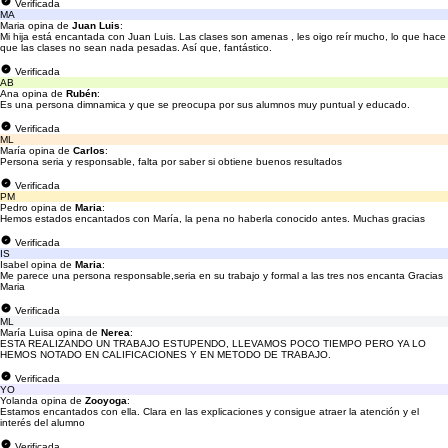
Verificada
MA
Maria opina de
Juan Luis
:
Mi hija está encantada con Juan Luis. Las clases son amenas , les oigo reír mucho, lo que hace
que las clases no sean nada pesadas. Así que, fantástico.
Verificada
AB
Ana opina de
Rubén
:
Es una persona dimnamica y que se preocupa por sus alumnos muy puntual y educado.
Verificada
ML
María opina de
Carlos
:
Persona seria y responsable, falta por saber si obtiene buenos resultados
Verificada
PM
Pedro opina de
Maria
:
Hemos estados encantados con María, la pena no haberla conocido antes. Muchas gracias
Verificada
IS
Isabel opina de
Maria
:
Me parece una persona responsable,seria en su trabajo y formal a las tres nos encanta Gracias
Maria
Verificada
ML
María Luisa opina de
Nerea
:
ESTA REALIZANDO UN TRABAJO ESTUPENDO, LLEVAMOS POCO TIEMPO PERO YA LO
HEMOS NOTADO EN CALIFICACIONES Y EN METODO DE TRABAJO.
Verificada
YO
Yolanda opina de
Zooyoga
:
Estamos encantados con ella. Clara en las explicaciones y consigue atraer la atención y el
interés del alumno
Verificada