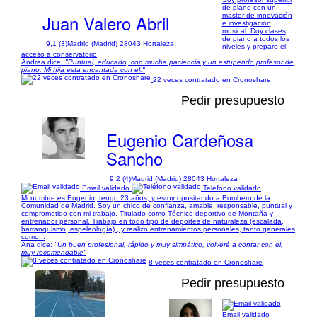
de piano con un
Juan Valero Abril
master de innovación
e investigación
musical. Doy clases
de piano a todos los
9,1 (3)
Madrid (Madrid) 28043 Hortaleza
niveles y preparo el
acceso a conservatorio
Andrea dice:
"Puntual, educado, con mucha paciencia y un estupendo profesor de
piano. Mi hija esta encantada con el."
22 veces contratado en Cronoshare
Pedir presupuesto
Eugenio Cardeñosa
Sancho
9,2 (4)
Madrid (Madrid) 28043 Hortaleza
Email validado
Teléfono validado
Mi nombre es Eugenio, tengo 23 años, y estoy opositando a Bombero de la
Comunidad de Madrid. Soy un chico de confianza, amable, responsable, puntual y
comprometido con mi trabajo. Titulado como Técnico deportivo de Montaña y
entrenador personal. Trabajo en todo tipo de deportes de naturaleza (escalada,
barranquismo, espeleología) , y realizo entrenamientos personales, tanto generales
como...
Ana dice:
"Un buen profesional, rápido y muy simpático, volveré a contar con el,
muy recomendable"
8 veces contratado en Cronoshare
Pedir presupuesto
Email validado