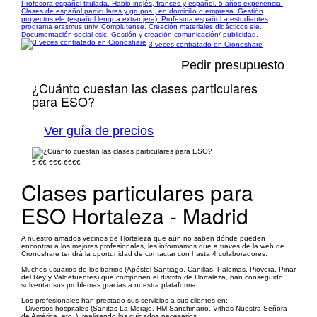
Profesora español titulada. Hablo inglés, francés y español. 5 años experiencia.
Clases de español particulares y grupos., en domicilio o empresa. Gestión
proyectos ele (español lengua extranjera). Profesora español a estudiantes
programa erasmus univ. Complutense. Creación materiales didácticos ele.
Documentación social csic. Gestión y creación comunicación/ publicidad.
3 veces contratado en Cronoshare
Pedir presupuesto
¿Cuánto cuestan las clases particulares
para ESO?
Ver guía de precios
€
€€
€€€
€€€€
Clases particulares para
ESO Hortaleza - Madrid
A nuestro amados vecinos de Hortaleza que aún no saben dónde pueden
encontrar a los mejores profesionales, les informamos que a través de la web de
Cronoshare tendrá la oportunidad de contactar con hasta 4 colaboradores.
Muchos usuarios de los barrios (Apóstol Santiago, Canillas, Palomas, Piovera, Pinar
del Rey y Valdefuentes) que componen el distrito de Hortaleza, han conseguido
solventar sus problemas gracias a nuestra plataforma.
Los profesionales han prestado sus servicios a sus clientes en:
- Diversos hospitales (Sanitas La Moraje, HM Sanchinarro, Vithas Nuestra Señora
de América, etc. ), realizando los cuidados necesarios.