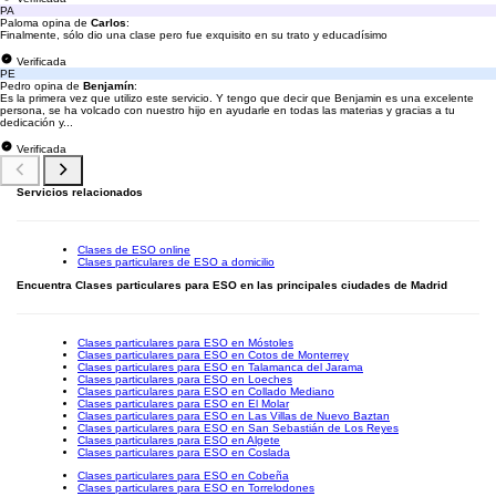
PA
Paloma opina de
Carlos
:
Finalmente, sólo dio una clase pero fue exquisito en su trato y educadísimo
Verificada
PE
Pedro opina de
Benjamín
:
Es la primera vez que utilizo este servicio. Y tengo que decir que Benjamin es una excelente
persona, se ha volcado con nuestro hijo en ayudarle en todas las materias y gracias a tu
dedicación y...
Verificada
Servicios relacionados
Clases de ESO online
Clases particulares de ESO a domicilio
Encuentra Clases particulares para ESO en las principales ciudades de Madrid
Clases particulares para ESO en Móstoles
Clases particulares para ESO en Cotos de Monterrey
Clases particulares para ESO en Talamanca del Jarama
Clases particulares para ESO en Loeches
Clases particulares para ESO en Collado Mediano
Clases particulares para ESO en El Molar
Clases particulares para ESO en Las Villas de Nuevo Baztan
Clases particulares para ESO en San Sebastián de Los Reyes
Clases particulares para ESO en Algete
Clases particulares para ESO en Coslada
Clases particulares para ESO en Cobeña
Clases particulares para ESO en Torrelodones