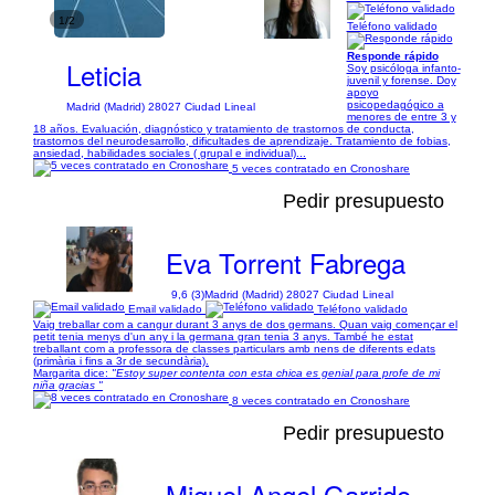
1/2
Teléfono validado
Responde rápido
Leticia
Soy psicóloga infanto-
juvenil y forense. Doy
apoyo
psicopedagógico a
Madrid (Madrid) 28027 Ciudad Lineal
menores de entre 3 y
18 años. Evaluación, diagnóstico y tratamiento de trastornos de conducta,
trastornos del neurodesarrollo, dificultades de aprendizaje. Tratamiento de fobias,
ansiedad, habilidades sociales ( grupal e individual)...
5 veces contratado en Cronoshare
Pedir presupuesto
Eva Torrent Fabrega
9,6 (3)
Madrid (Madrid) 28027 Ciudad Lineal
Email validado
Teléfono validado
Vaig treballar com a cangur durant 3 anys de dos germans. Quan vaig començar el
petit tenia menys d'un any i la germana gran tenia 3 anys. També he estat
treballant com a professora de classes particulars amb nens de diferents edats
(primària i fins a 3r de secundària).
Margarita dice:
"Estoy super contenta con esta chica es genial para profe de mi
niña gracias "
8 veces contratado en Cronoshare
Pedir presupuesto
Miguel Angel Garrido