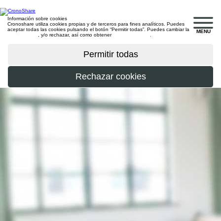
Información sobre cookies
Cronoshare utiliza cookies propias y de terceros para fines analíticos. Puedes
aceptar todas las cookies pulsando el botón “Permitir todas”. Puedes cambiar la
MENU
configuración
, y/o rechazar, así como obtener
más información
.