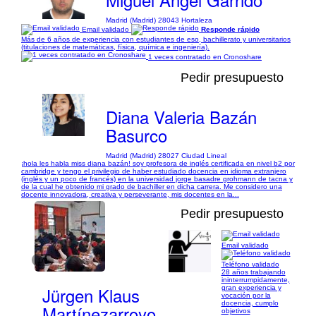
Madrid (Madrid) 28043 Hortaleza
Email validado
Responde rápido
Más de 6 años de experiencia con estudiantes de eso, bachillerato y universitarios
(titulaciones de matemáticas, física, química e ingeniería).
1 veces contratado en Cronoshare
Pedir presupuesto
Diana Valeria Bazán
Basurco
Madrid (Madrid) 28027 Ciudad Lineal
¡hola les habla miss diana bazán! soy profesora de inglés certificada en nivel b2 por
cambridge y tengo el privilegio de haber estudiado docencia en idioma extranjero
(inglés y un poco de francés) en la universidad jorge basadre grohmann de tacna y
de la cual he obtenido mi grado de bachiller en dicha carrera. Me considero una
docente innovadora, creativa y perseverante, mis docentes en la...
Pedir presupuesto
Email validado
1/3
Teléfono validado
28 años trabajando
ininterrumpidamente,
Jürgen Klaus
gran experiencia y
vocación por la
docencia, cumplo
Martínezarroyo
objetivos