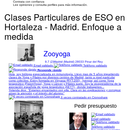
Contrata con confianza
Lee opiniones y consulta perfiles para más información.
Clases Particulares de ESO en
Hortaleza - Madrid. Enfoque a
medida
Zooyoga
9,7 (2)
Madrid (Madrid) 28033 Pinar del Rey
Email validado
Teléfono validado
Responde rápido
Hola, soy bióloga,especializada en inmunología. Llevo mas de 5 años impartiendo
clases de Yoga y Pilates por diversos centros de Madrid, tanto a nivel particular
como colectivo. Estoy formada en Vinyasa (RYT-200) , Iyengar, así como Yoga
terapeútico (FisiomYoga), Yoga y cáncer y Pilates suelo. Soy la vicepresidenta de la
asociación española de yoga terapéutico (AEYT) , donde trabajamos...
Yolanda dice:
"Estamos encantados con ella. Clara en las explicaciones y consigue
atraer la atención y el interés del alumno"
6 veces contratado en Cronoshare
Pedir presupuesto
Email validado
1/3
Teléfono validado
Soy profesor superior