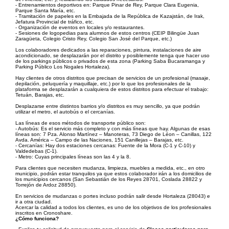
- Entrenamientos deportivos en: Parque Pinar de Rey, Parque Clara Eugenia,
Parque Santa María, etc.
- Tramitación de papeles en la Embajada de la República de Kazajstán, de Irak,
Jefatura Provincial de tráfico, etc.
- Organización de eventos en locales y/o restaurantes.
- Sesiones de logopedias para alumnos de estos centros (CEIP Bilingüe Juan
Zaragüeta, Colegio Cristo Rey, Colegio San José del Parque, etc.)
Los colaboradores dedicados a las reparaciones, pintura, instalaciones de aire
acondicionado, se desplazarán por el distrito y posiblemente tenga que hacer uso
de los parkings públicos o privados de esta zona (Parking Saba Bucaramanga y
Parking Público Los Nogales Hortaleza).
Hay clientes de otros distritos que precisan de servicios de un profesional (masaje,
depilación, peluquería y maquillaje, etc.) por lo que los profesionales de la
plataforma se desplazarán a cualquiera de estos distritos para efectuar el trabajo:
Tetuán, Barajas, etc.
Desplazarse entre distintos barrios y/o distritos es muy sencillo, ya que podrán
utilizar el metro, el autobús o el cercanías.
Las líneas de esos métodos de transporte público son:
- Autobús: Es el servicio más completo y con más líneas que hay. Algunas de esas
líneas son: 7 Pza. Alonso Martínez – Manoteras, 73 Diego de Léon – Canillas, 122
Avda. América – Campo de las Naciones, 151 Canillejas – Barajas, etc.
- Cercanías: Hay dos estaciones cercanas: Fuente de la Mora (C-1 y C-10) y
Valdedebas (C-1).
- Metro: Cuyas principales líneas son las 4 y la 8.
Para clientes que necesiten mudanza, limpieza, muebles a medida, etc., en otro
municipio, podrán estar tranquilos ya que estos colaborador irán a los domicilios de
los municipios cercanos (San Sebastián de los Reyes 28701, Coslada 28822 y
Torrejón de Ardoz 28850).
En servicios de mudanzas o portes incluso podrán salir desde Hortaleza (28043) e
ir a otra ciudad.
Acercar la calidad a todos los clientes, es uno de los objetivos de los profesionales
inscritos en Cronoshare.
¿Cómo funciona?