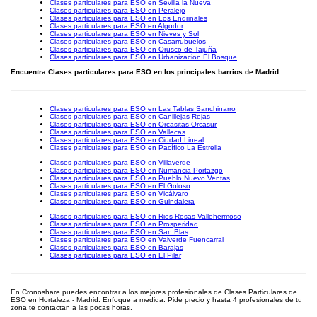
Clases particulares para ESO en Sevilla la Nueva
Clases particulares para ESO en Peralejo
Clases particulares para ESO en Los Endrinales
Clases particulares para ESO en Algodor
Clases particulares para ESO en Nieves y Sol
Clases particulares para ESO en Casarrubuelos
Clases particulares para ESO en Orusco de Tajuña
Clases particulares para ESO en Urbanizacion El Bosque
Encuentra Clases particulares para ESO en los principales barrios de Madrid
Clases particulares para ESO en Las Tablas Sanchinarro
Clases particulares para ESO en Canillejas Rejas
Clases particulares para ESO en Orcasitas Orcasur
Clases particulares para ESO en Vallecas
Clases particulares para ESO en Ciudad Lineal
Clases particulares para ESO en Pacífico La Estrella
Clases particulares para ESO en Villaverde
Clases particulares para ESO en Numancia Portazgo
Clases particulares para ESO en Pueblo Nuevo Ventas
Clases particulares para ESO en El Goloso
Clases particulares para ESO en Vicálvaro
Clases particulares para ESO en Guindalera
Clases particulares para ESO en Rios Rosas Vallehermoso
Clases particulares para ESO en Prosperidad
Clases particulares para ESO en San Blas
Clases particulares para ESO en Valverde Fuencarral
Clases particulares para ESO en Barajas
Clases particulares para ESO en El Pilar
En Cronoshare puedes encontrar a los mejores profesionales de Clases Particulares de
ESO en Hortaleza - Madrid. Enfoque a medida. Pide precio y hasta 4 profesionales de tu
zona te contactan a las pocas horas.