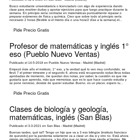
Busco estudiante universitario/a o licenciada/o con algo de experiencia dando
clase para resolver dudas y aportar ejercicios para que luego practique durante la
semana. En principio sería centrarse en matemáticas puntualmente repasar o
preparar exámenes de física y química. Creo que sobre todo al principio sería
necesario 2 horas (flexible si el mismo día o una hora/2 días a la semana) el...
Pide Precio Gratis
Profesor de matemáticas y inglés 1°
eso (Pueblo Nuevo Ventas)
Publicado el 14-5-2018 en Pueblo Nuevo Ventas - Madrid (Madrid)
Empezó éste año el instituto, 1° eso, y la verdad qué lo veo muy confundido, se
llevó 7 el primer trimestre y el segundo 6, ahora está recuperando todas lleva todas
aprobadas de momento, me quedan dos notas, por saber, la cuestión es que me
gustaría que aprenda, más que memorizar, que es lo que hace cuando estudia y
se pone nervioso, desiste de querer estudiar. Bueno, es un placer, espero tu...
Pide Precio Gratis
Clases de biología y geología,
matemáticas, inglés (San Blas)
Publicado el 3-3-2021 en San Blas - Madrid (Madrid)
Buenas tardes, qué tal? Tengo un hijo que va a 3 eso bilingüe (instituto francisco
de quevedo) por la pandemia solamente va a clase un dia si y otro no. Está ahora
mismo sin motivación ninguna, y los días que no tiene clase pierde el tiempo. Me