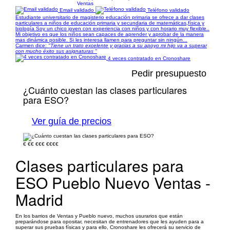
Ventas
Email validado
Teléfono validado
Estudiante universitario de magisterio educación primaria se ofrece a dar clases
particulares a niños de educación primaria y secundaria de matemáticas,física y
biología Soy un chico joven con experiencia con niños y con horario muy flexible..
Mi objetivo es que los niños sean capaces de aprender y aprobar de la manera
mas dinámica posible. Si les interesa llamen para preguntar sin ningún...
Carmen dice:
"Tiene un trato excelente y gracias a su apoyo mi hijo va a superar
con mucho éxito sus asignaturas "
4 veces contratado en Cronoshare
Pedir presupuesto
¿Cuánto cuestan las clases particulares
para ESO?
Ver guía de precios
€
€€
€€€
€€€€
Clases particulares para
ESO Pueblo Nuevo Ventas -
Madrid
En los barrios de Ventas y Pueblo nuevo, muchos usurarios que están
preparándose para opositar, necesitan de entrenadores que les ayuden para a
superar sus pruebas físicas y para ello, Cronoshare les ofrecerá su servicio de