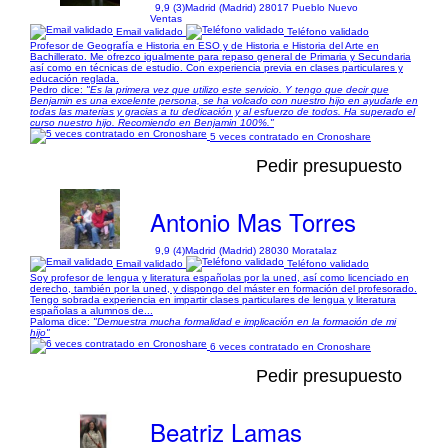
9,9 (3)
Madrid (Madrid) 28017 Pueblo Nuevo
Ventas
Email validado
Teléfono validado
Profesor de Geografía e Historia en ESO y de Historia e Historia del Arte en
Bachillerato. Me ofrezco igualmente para repaso general de Primaria y Secundaria
así como en técnicas de estudio. Con experiencia previa en clases particulares y
educación reglada.
Pedro dice:
"Es la primera vez que utilizo este servicio. Y tengo que decir que
Benjamin es una excelente persona, se ha volcado con nuestro hijo en ayudarle en
todas las materias y gracias a tu dedicación y al esfuerzo de todos. Ha superado el
curso nuestro hijo. Recomiendo en Benjamin 100%."
5 veces contratado en Cronoshare
Pedir presupuesto
Antonio Mas Torres
9,9 (4)
Madrid (Madrid) 28030 Moratalaz
Email validado
Teléfono validado
Soy profesor de lengua y literatura españolas por la uned, así como licenciado en
derecho, también por la uned, y dispongo del máster en formación del profesorado.
Tengo sobrada experiencia en impartir clases particulares de lengua y literatura
españolas a alumnos de...
Paloma dice:
"Demuestra mucha formalidad e implicación en la formación de mi
hijo"
6 veces contratado en Cronoshare
Pedir presupuesto
Beatriz Lamas