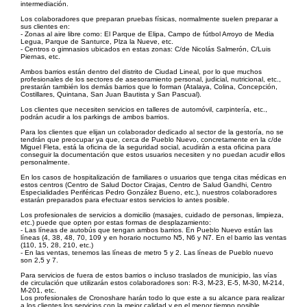
intermediación.
Los colaboradores que preparan pruebas físicas, normalmente suelen preparar a
sus clientes en:
- Zonas al aire libre como: El Parque de Elipa, Campo de fútbol Arroyo de Media
Legua, Parque de Santurce, Plza la Nueve, etc.
- Centros o gimnasios ubicados en estas zonas: C/de Nicolás Salmerón, C/Luis
Piernas, etc.
Ambos barrios están dentro del distrito de Ciudad Lineal, por lo que muchos
profesionales de los sectores de asesoramiento personal, judicial, nutricional, etc.,
prestarán también los demás barrios que lo forman (Atalaya, Colina, Concepción,
Costillares, Quintana, San Juan Bautista y San Pascual).
Los clientes que necesiten servicios en talleres de automóvil, carpintería, etc.,
podrán acudir a los parkings de ambos barrios.
Para los clientes que elijan un colaborador dedicado al sector de la gestoría, no se
tendrán que preocupar ya que, cerca de Pueblo Nuevo, concretamente en la c/de
Miguel Fleta, está la oficina de la seguridad social, acudirán a esta oficina para
conseguir la documentación que estos usuarios necesiten y no puedan acudir ellos
personalmente.
En los casos de hospitalización de familiares o usuarios que tenga citas médicas en
estos centros (Centro de Salud Doctor Cirajas, Centro de Salud Gandhi, Centro
Especialidades Periféricas Pedro González Bueno, etc.), nuestros colaboradores
estarán preparados para efectuar estos servicios lo antes posible.
Los profesionales de servicios a domicilio (masajes, cuidado de personas, limpieza,
etc.) puede que opten por estas formas de desplazamiento:
- Las líneas de autobús que tengan ambos barrios. En Pueblo Nuevo están las
líneas (4, 38, 48, 70, 109 y en horario nocturno N5, N6 y N7. En el barrio las ventas
(110, 15, 28, 210, etc.)
- En las ventas, tenemos las líneas de metro 5 y 2. Las líneas de Pueblo nuevo
son 2,5 y 7.
Para servicios de fuera de estos barrios o incluso traslados de municipio, las vías
de circulación que utilizarán estos colaboradores son: R-3, M-23, E-5, M-30, M-214,
M-201, etc.
Los profesionales de Cronoshare harán todo lo que este a su alcance para realizar
a los clientes los servicios con la mejor calidad y en el menor tiempo posible.