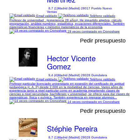
8,7 (1)
Madrid (Madrid) 28017 Pueblo Nuevo
Ventas
Email validado
Teléfono validado
Profesor de universidad . (experiencia 28 años). He impartido algebra, cálculo,
programación, análisis numérico, estadística, ecuaciones diferenciales. También
matemáticas financieras y métodos matemáticos de la economía
19 veces contratado en Cronoshare
Pedir presupuesto
Hector Vicente
Gomez
9,4 (4)
Madrid (Madrid) 28028 Guindalera
Email validado
Teléfono validado
Profesor particular licenciado universitario en posesión del certificado de aptitud
pedagógica (c. A. P) desde 2.006 en la modalidad de ciencias. Varios años de
experiencia tanto a nivel particular como en academia impartiendo clases de
ciencias a nivel secundaria, bachillerato y universidad, se ofrece para dar clases de
matemáticas, física y química. También experiencia en preparar alumnos...
14 veces contratado en Cronoshare
Pedir presupuesto
Stéphie Pereira
8,7 (1)
Madrid (Madrid) 28028 Guindalera