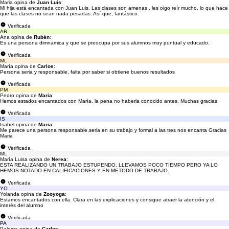
Maria opina de
Juan Luis
:
Mi hija está encantada con Juan Luis. Las clases son amenas , les oigo reír mucho, lo que hace
que las clases no sean nada pesadas. Así que, fantástico.
Verificada
AB
Ana opina de
Rubén
:
Es una persona dimnamica y que se preocupa por sus alumnos muy puntual y educado.
Verificada
ML
María opina de
Carlos
:
Persona seria y responsable, falta por saber si obtiene buenos resultados
Verificada
PM
Pedro opina de
Maria
:
Hemos estados encantados con María, la pena no haberla conocido antes. Muchas gracias
Verificada
IS
Isabel opina de
Maria
:
Me parece una persona responsable,seria en su trabajo y formal a las tres nos encanta Gracias
Maria
Verificada
ML
María Luisa opina de
Nerea
:
ESTA REALIZANDO UN TRABAJO ESTUPENDO, LLEVAMOS POCO TIEMPO PERO YA LO
HEMOS NOTADO EN CALIFICACIONES Y EN METODO DE TRABAJO.
Verificada
YO
Yolanda opina de
Zooyoga
:
Estamos encantados con ella. Clara en las explicaciones y consigue atraer la atención y el
interés del alumno
Verificada
PA
Paloma opina de
Carlos
: