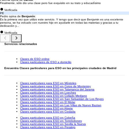
Finalmente, sólo dio una clase pero fue exquisito en su trato y educadísimo
Verificada
PE
Pedro opina de
Benjamín
:
Es la primera vez que utilizo este servicio. Y tengo que decir que Benjamin es una excelente
persona, se ha volcado con nuestro hijo en ayudarle en todas las materias y gracias a tu
dedicación y...
Verificada
Servicios relacionados
Clases de ESO online
Clases particulares de ESO a domicilio
Encuentra Clases particulares para ESO en las principales ciudades de Madrid
Clases particulares para ESO en Móstoles
Clases particulares para ESO en Cotos de Monterrey
Clases particulares para ESO en Talamanca del Jarama
Clases particulares para ESO en Loeches
Clases particulares para ESO en Collado Mediano
Clases particulares para ESO en San Sebastián de Los Reyes
Clases particulares para ESO en El Molar
Clases particulares para ESO en Las Villas de Nuevo Baztan
Clases particulares para ESO en Algete
Clases particulares para ESO en Coslada
Clases particulares para ESO en Cobeña
Clases particulares para ESO en Torrelodones
Clases particulares para ESO en Sevilla la Nueva
Clases particulares para ESO en Peralejo