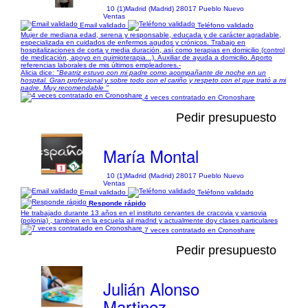
10 (1)
Madrid (Madrid) 28017 Pueblo Nuevo
Ventas
Email validado
Teléfono validado
Mujer de mediana edad, serena y responsable, educada y de carácter agradable,
especializada en cuidados de enfermos agudos y crónicos. Trabajo en
hospitalizaciones de corta y media duración, así como terapias en domicilio (control
de medicación, apoyo en quimioterapia...). Auxiliar de ayuda a domicilio. Aporto
referencias laborales de mis últimos empleadores.-
Alicia dice:
"Beatriz estuvo con mi padre como acompañante de noche en un
hospital. Gran profesional y sobre todo con el cariño y respeto con el que trató a mi
padre. Muy recomendable "
4 veces contratado en Cronoshare
Pedir presupuesto
María Montal
10 (1)
Madrid (Madrid) 28017 Pueblo Nuevo
Ventas
Email validado
Teléfono validado
Responde rápido
He trabajado durante 13 años en el instituto cervantes de cracovia y varsovia
(polonia) , tambien en la escuela ail madrid y actualmente doy clases particulares
7 veces contratado en Cronoshare
Pedir presupuesto
Julián Alonso
Martinez