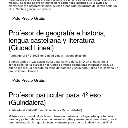
maeztu, necesita apoyo en mates pero sobre todo alguien que le ayude a
planificarse y a organizarse bien. Si eres o has sido estudiante del ramiro sería un
plus. Muchas gracias, un saludo.
Pide Precio Gratis
Profesor de geografía e historia,
lengua castellana y literatura
(Ciudad Lineal)
Publicado el 17-3-2023 en Ciudad Lineal - Madrid (Madrid)
Buenas tardes !! Las clases sería para alumno de e. S. O en el barrio de la
concepción, sería ayudar en refuerzo de varias asignaturas incluidas ingles. Se
puede llegar a un acuerdo en tema de horarios y sería para 3 días a la semana un
par de horas . Gracias
Pide Precio Gratis
Profesor particular para 4º eso
(Guindalera)
Publicado el 21-9-2018 en Guindalera - Madrid (Madrid)
Mi hija está cursando 4 de la eso, tiene un problema de logopedia que ha sido
tratado y ya han dado el alta. Le cuesta estudiar y mantener el ritmo diario , por lo
que necesita alguien que la anime y empuje para que no lo deje hasta el final.