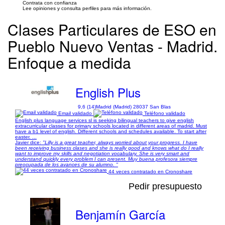
Contrata con confianza
Lee opiniones y consulta perfiles para más información.
Clases Particulares de ESO en
Pueblo Nuevo Ventas - Madrid.
Enfoque a medida
English Plus
9,6 (14)
Madrid (Madrid) 28037 San Blas
Email validado
Teléfono validado
English plus language services sl is seeking bilingual teachers to give english
extracurricular classes for primary schools located in different areas of madrid. Must
have a b1 level of english. Different schools and schedules available. To start after
easter. ...
Javier dice:
"Lilly is a great teacher, always worried about your progress. I have
been receiving business clases and she is really good and knows what do I really
want to improve my skills and negotiation vocabulary. She is very smart and
understand quickly every problem I can present. Muy buena profesora siempre
preocupada de los avances de su alumno. "
44 veces contratado en Cronoshare
Pedir presupuesto
Benjamín García