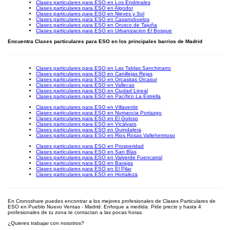
Clases particulares para ESO en Los Endrinales
Clases particulares para ESO en Algodor
Clases particulares para ESO en Nieves y Sol
Clases particulares para ESO en Casarrubuelos
Clases particulares para ESO en Orusco de Tajuña
Clases particulares para ESO en Urbanizacion El Bosque
Encuentra Clases particulares para ESO en los principales barrios de Madrid
Clases particulares para ESO en Las Tablas Sanchinarro
Clases particulares para ESO en Canillejas Rejas
Clases particulares para ESO en Orcasitas Orcasur
Clases particulares para ESO en Vallecas
Clases particulares para ESO en Ciudad Lineal
Clases particulares para ESO en Pacífico La Estrella
Clases particulares para ESO en Villaverde
Clases particulares para ESO en Numancia Portazgo
Clases particulares para ESO en El Goloso
Clases particulares para ESO en Vicálvaro
Clases particulares para ESO en Guindalera
Clases particulares para ESO en Rios Rosas Vallehermoso
Clases particulares para ESO en Prosperidad
Clases particulares para ESO en San Blas
Clases particulares para ESO en Valverde Fuencarral
Clases particulares para ESO en Barajas
Clases particulares para ESO en El Pilar
Clases particulares para ESO en Hortaleza
En Cronoshare puedes encontrar a los mejores profesionales de Clases Particulares de
ESO en Pueblo Nuevo Ventas - Madrid. Enfoque a medida. Pide precio y hasta 4
profesionales de tu zona te contactan a las pocas horas.
¿Quieres trabajar con nosotros?