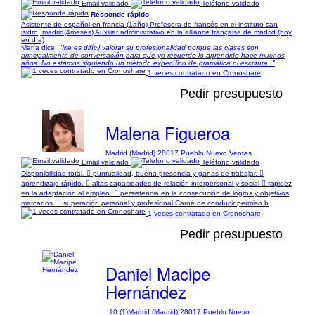
Email validado
Teléfono validado
Responde rápido
Asistente de español en francia (1año) Profesora de francés en el instituto san
isidro, madrid(4meses) Auxiliar administrativo en la alliance française de madrid (hoy
en día)
María dice:
"Me es difícil valorar su profesionalidad porque las clases son
principalmente de conversación para que yo recuerde lo aprendido hace muchos
años. No estamos siguiendo un método expecífico de gramática ni escritura. "
1 veces contratado en Cronoshare
Pedir presupuesto
Malena Figueroa
Madrid (Madrid) 28017 Pueblo Nuevo Ventas
Email validado
Teléfono validado
Disponibilidad total.  puntualidad, buena presencia y ganas de trabajar. 
aprendizaje rápido.  altas capacidades de relación interpersonal y social  rapidez
en la adaptación al empleo.  persistencia en la consecución de logros y objetivos
marcados.  superación personal y profesional Carné de conducir permiso b
1 veces contratado en Cronoshare
Pedir presupuesto
Daniel Macipe
Hernández
10 (1)
Madrid (Madrid) 28017 Pueblo Nuevo