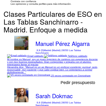
Contrata con confianza
Lee opiniones y consulta perfiles para más información.
Clases Particulares de ESO en
Las Tablas Sanchinarro -
Madrid. Enfoque a medida
Manuel Pérez Algarra
8,9 (5)
Madrid (Madrid) 28050 Las Tablas
Sanchinarro
Email validado
Teléfono validado
Mi nombre es Manuel, soy un joven ingeniero de caminos con experiencia docente
y con muy buenos resresultados. Gran compromiso y empatía con el alumno.
Interesados llamar al gracias
Alexandra dice:
"Manuel es un wx Manuel es un profesor excelente: puntual, serio,
responsable, muy paciente y que sabe explicar bien. Lo volveriamos a contrar
definitivamente. "
25 veces contratado en Cronoshare
Pedir presupuesto
Sarah Dokmac
9,8 (5)
Madrid (Madrid) 28050 Las Tablas
Sanchinarro