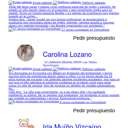
Email validado
Teléfono validado
¡Hola! Me llamo sarah y trabajo como profesora particular de inglés y español. He
estado un año dando clases en el extranjero y sigo enseñando inglés aquí en
madrid. Tengo un horario bastante flexible y un método de enseñanza muy práctico
basado en la compr...
Andrea dice:
"Sarah resultó ser muy buena profesional, la recomendaría a
cualquiera que necesitara clases de inglés. Además, siempre acudía a nuestras
clases con material preparado y las llevaba organizadas con antelación."
17 veces contratado en Cronoshare
Pedir presupuesto
Carolina Lozano
10 (4)
Madrid (Madrid) 28050 Las Tablas
Sanchinarro
Email validado
Teléfono validado
Soy licenciada en Economía con Máster en formación del profesorado y tengo
muchos años de experiencia dando clases a niños. Lo he hecho desde los 18
años porque me encanta y he obtenido siempre excelentes resultados, que para mi
son que el niño adquiera la suficiente confianza en si mismo como para verse
capaz no solo de aprobar, sino de ponerse un objetivo de notable-sobresaliente.
He...
Lidia dice:
"La niña esta contentisima, va a las clases feliz y ha cambiado
totalmente su actitud. De no aprobar una evaluacion, ha terminado el curso pasado
con notable en matematicas y lengua. Excepcional profesora."
6 veces contratado en Cronoshare
Pedir presupuesto
Iria Muíño Vizcaíno