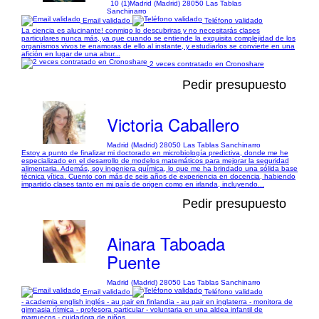
10 (1)
Madrid (Madrid) 28050 Las Tablas
Sanchinarro
Email validado
Teléfono validado
La ciencia es alucinante! conmigo lo descubriras y no necesitarás clases
particulares nunca más, ya que cuando se entiende la exquisita complejidad de los
organismos vivos te enamoras de ello al instante, y estudiarlos se convierte en una
afición en lugar de una abur...
2 veces contratado en Cronoshare
Pedir presupuesto
Victoria Caballero
Madrid (Madrid) 28050 Las Tablas Sanchinarro
Estoy a punto de finalizar mi doctorado en microbiología predictiva, donde me he
especializado en el desarrollo de modelos matemáticos para mejorar la seguridad
alimentaria. Además, soy ingeniera química, lo que me ha brindado una sólida base
técnica yítica. Cuento con más de seis años de experiencia en docencia, habiendo
impartido clases tanto en mi país de origen como en irlanda, incluyendo...
Pedir presupuesto
Ainara Taboada
Puente
Madrid (Madrid) 28050 Las Tablas Sanchinarro
Email validado
Teléfono validado
- academia english inglés - au pair en finlandia - au pair en inglaterra - monitora de
gimnasia rítmica - profesora particular - voluntaria en una aldea infantil de
marruecos - cuidadora de niños