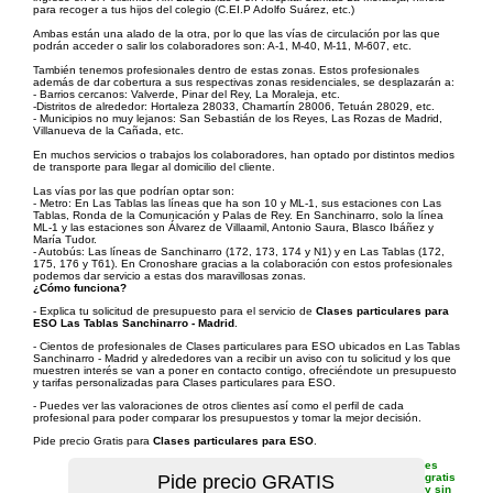
para recoger a tus hijos del colegio (C.EI.P Adolfo Suárez, etc.)
Ambas están una alado de la otra, por lo que las vías de circulación por las que
podrán acceder o salir los colaboradores son: A-1, M-40, M-11, M-607, etc.
También tenemos profesionales dentro de estas zonas. Estos profesionales
además de dar cobertura a sus respectivas zonas residenciales, se desplazarán a:
- Barrios cercanos: Valverde, Pinar del Rey, La Moraleja, etc.
-Distritos de alrededor: Hortaleza 28033, Chamartín 28006, Tetuán 28029, etc.
- Municipios no muy lejanos: San Sebastián de los Reyes, Las Rozas de Madrid,
Villanueva de la Cañada, etc.
En muchos servicios o trabajos los colaboradores, han optado por distintos medios
de transporte para llegar al domicilio del cliente.
Las vías por las que podrían optar son:
- Metro: En Las Tablas las líneas que ha son 10 y ML-1, sus estaciones con Las
Tablas, Ronda de la Comunicación y Palas de Rey. En Sanchinarro, solo la línea
ML-1 y las estaciones son Álvarez de Villaamil, Antonio Saura, Blasco Ibáñez y
María Tudor.
- Autobús: Las líneas de Sanchinarro (172, 173, 174 y N1) y en Las Tablas (172,
175, 176 y T61). En Cronoshare gracias a la colaboración con estos profesionales
podemos dar servicio a estas dos maravillosas zonas.
¿Cómo funciona?
- Explica tu solicitud de presupuesto para el servicio de
Clases particulares para
ESO Las Tablas Sanchinarro - Madrid
.
- Cientos de profesionales de Clases particulares para ESO ubicados en Las Tablas
Sanchinarro - Madrid y alrededores van a recibir un aviso con tu solicitud y los que
muestren interés se van a poner en contacto contigo, ofreciéndote un presupuesto
y tarifas personalizadas para Clases particulares para ESO.
- Puedes ver las valoraciones de otros clientes así como el perfil de cada
profesional para poder comparar los presupuestos y tomar la mejor decisión.
Pide precio Gratis para
Clases particulares para ESO
.
es
gratis
y sin