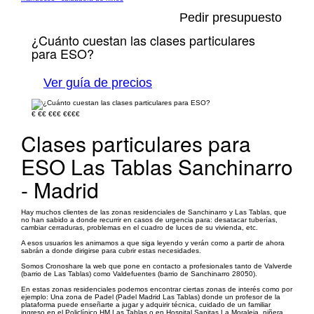
Pedir presupuesto
¿Cuánto cuestan las clases particulares
para ESO?
Ver guía de precios
€
€€
€€€
€€€€
Clases particulares para
ESO Las Tablas Sanchinarro
- Madrid
Hay muchos clientes de las zonas residenciales de Sanchinarro y Las Tablas, que
no han sabido a donde recurrir en casos de urgencia para: desatacar tuberías,
cambiar cerraduras, problemas en el cuadro de luces de su vivienda, etc.
A esos usuarios les animamos a que siga leyendo y verán como a partir de ahora
sabrán a donde dirigirse para cubrir estas necesidades.
Somos Cronoshare la web que pone en contacto a profesionales tanto de Valverde
(barrio de Las Tablas) como Valdefuentes (barrio de Sanchinarro 28050).
En estas zonas residenciales podemos encontrar ciertas zonas de interés como por
ejemplo: Una zona de Padel (Padel Madrid Las Tablas) donde un profesor de la
plataforma puede enseñarte a jugar y adquirir técnica, cuidado de un familiar
ingreso en el Policlínico HM Las Tablas o en Hospital Sanitas La Moraleja, niñera