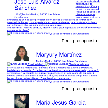
Jose Luis Álvarez
docencia particular de
asignaturas de
Sánchez
matemáticas, física y
química a alumnos de
todas las edades y en
10 (3)
Madrid (Madrid) 28050 Las Tablas
diferentes etapas
Sanchinarro
académicas (colegio y
universidad) Ex nadador profesional con cursos acreditativos de entrenador
personal de fitness, con experiencia en entrenamientos para hombres y mujeres
con diferentes objetivos (musculación, adelgazar,...
Alfonso dice:
"Jose es puntual, atento y tiene gran capacidad de enseñar y corregir
errores en la clase"
6 veces contratado en Cronoshare
Pedir presupuesto
Maryury Martínez
Madrid (Madrid) 28050 Las Tablas Sanchinarro
Email validado
Teléfono validado
Dicto clases de matemática, química, física y matemática a nivel universitario,
bachillerato y primaria. Experiencia: 1-universidad central de venezuela, durante 2
semestres en la escuela de ingeniería química, en el laboratorio de química. 2.-
colegio privado cervantes, durante 1 año, impartiendo clases de química a todas
las secciones de bachillerato. 3.- universidad central de...
1 veces contratado en Cronoshare
Pedir presupuesto
Maria Jesus Garcia