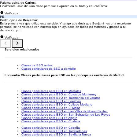
Paloma opina de
Carlos
:
Finalmente, sólo dio una clase pero fue exquisito en su trato y educadísimo
Verificada
PE
Pedro opina de
Benjamín
:
Es la primera vez que utilizo este servicio. Y tengo que decir que Benjamin es una excelente
persona, se ha volcado con nuestro hijo en ayudarle en todas las materias y gracias a tu
dedicación y...
Verificada
Servicios relacionados
Clases de ESO online
Clases particulares de ESO a domicilio
Encuentra Clases particulares para ESO en las principales ciudades de Madrid
Clases particulares para ESO en Móstoles
Clases particulares para ESO en Cotos de Monterrey
Clases particulares para ESO en Talamanca del Jarama
Clases particulares para ESO en Loeches
Clases particulares para ESO en Collado Mediano
Clases particulares para ESO en El Molar
Clases particulares para ESO en Las Villas de Nuevo Baztan
Clases particulares para ESO en San Sebastián de Los Reyes
Clases particulares para ESO en Algete
Clases particulares para ESO en Coslada
Clases particulares para ESO en Cobeña
Clases particulares para ESO en Torrelodones
Clases particulares para ESO en Sevilla la Nueva