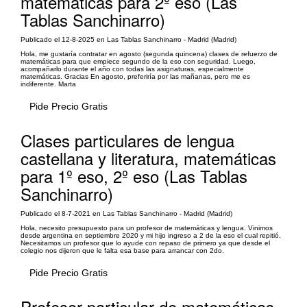
matemáticas para 2º eso (Las
Tablas Sanchinarro)
Publicado el 12-8-2025 en Las Tablas Sanchinarro - Madrid (Madrid)
Hola, me gustaría contratar en agosto (segunda quincena) clases de refuerzo de
matemáticas para que empiece segundo de la eso con seguridad. Luego,
acompañarlo durante el año con todas las asignaturas, especialmente
matemáticas. Gracias En agosto, preferiría por las mañanas, pero me es
indiferente. Marta
Pide Precio Gratis
Clases particulares de lengua
castellana y literatura, matemáticas
para 1º eso, 2º eso (Las Tablas
Sanchinarro)
Publicado el 8-7-2021 en Las Tablas Sanchinarro - Madrid (Madrid)
Hola, necesito presupuesto para un profesor de matemáticas y lengua. Vinimos
desde argentina en septiembre 2020 y mi hijo ingreso a 2 de la eso el cual repitió.
Necesitamos un profesor que lo ayude con repaso de primero ya que desde el
colegio nos dijeron que le falta esa base para arrancar con 2do.
Pide Precio Gratis
Profesor particular de matemáticas,