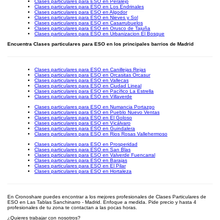
Clases particulares para ESO en Peralejo
Clases particulares para ESO en Los Endrinales
Clases particulares para ESO en Algodor
Clases particulares para ESO en Nieves y Sol
Clases particulares para ESO en Casarrubuelos
Clases particulares para ESO en Orusco de Tajuña
Clases particulares para ESO en Urbanizacion El Bosque
Encuentra Clases particulares para ESO en los principales barrios de Madrid
Clases particulares para ESO en Canillejas Rejas
Clases particulares para ESO en Orcasitas Orcasur
Clases particulares para ESO en Vallecas
Clases particulares para ESO en Ciudad Lineal
Clases particulares para ESO en Pacífico La Estrella
Clases particulares para ESO en Villaverde
Clases particulares para ESO en Numancia Portazgo
Clases particulares para ESO en Pueblo Nuevo Ventas
Clases particulares para ESO en El Goloso
Clases particulares para ESO en Vicálvaro
Clases particulares para ESO en Guindalera
Clases particulares para ESO en Rios Rosas Vallehermoso
Clases particulares para ESO en Prosperidad
Clases particulares para ESO en San Blas
Clases particulares para ESO en Valverde Fuencarral
Clases particulares para ESO en Barajas
Clases particulares para ESO en El Pilar
Clases particulares para ESO en Hortaleza
En Cronoshare puedes encontrar a los mejores profesionales de Clases Particulares de
ESO en Las Tablas Sanchinarro - Madrid. Enfoque a medida. Pide precio y hasta 4
profesionales de tu zona te contactan a las pocas horas.
¿Quieres trabajar con nosotros?