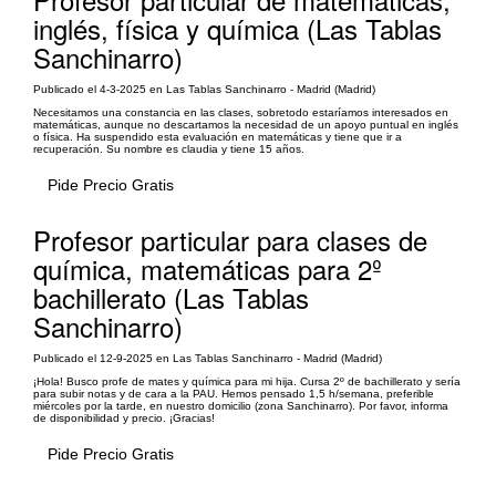
inglés, física y química (Las Tablas
Sanchinarro)
Publicado el 4-3-2025 en Las Tablas Sanchinarro - Madrid (Madrid)
Necesitamos una constancia en las clases, sobretodo estaríamos interesados en
matemáticas, aunque no descartamos la necesidad de un apoyo puntual en inglés
o física. Ha suspendido esta evaluación en matemáticas y tiene que ir a
recuperación. Su nombre es claudia y tiene 15 años.
Pide Precio Gratis
Profesor particular para clases de
química, matemáticas para 2º
bachillerato (Las Tablas
Sanchinarro)
Publicado el 12-9-2025 en Las Tablas Sanchinarro - Madrid (Madrid)
¡Hola! Busco profe de mates y química para mi hija. Cursa 2º de bachillerato y sería
para subir notas y de cara a la PAU. Hemos pensado 1,5 h/semana, preferible
miércoles por la tarde, en nuestro domicilio (zona Sanchinarro). Por favor, informa
de disponibilidad y precio. ¡Gracias!
Pide Precio Gratis