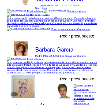
10 (2)
Madrid (Madrid) 28050 Las Tablas
Sanchinarro
Email validado
Teléfono validado
Responde rápido
Chica responsable, trabajadora y cariñosa. Ofrezco ayuda a niño/as de primaria o
secundaria con aquellas asignaturas en las que encuentren una mayor dificultad.
Tengo disponibilidad completa así que podría recogerlos en el colegio y atenderlos
en aquello que sea necesario.
13 veces contratado en Cronoshare
Pedir presupuesto
Bárbara García
Madrid (Madrid) 28050 Las Tablas Sanchinarro
Email validado
Soy profesora de dibujo y pintura, tengo experiencia de un año en una escuela de
arte en madrid. Impartí clases a niños de todas las edades y a adultos de todos los
niveles. Manejo todas las técnicas de dibujo y de pintura y las clases pueden
iniciarse desde cero si así se desea. Mi método de enseñanza es inculcar a mis
alumnos que para dibujar y pintar bien hay que ser paciente y...
Pedir presupuesto
Email validado
1/4
Teléfono validado
Ingeniero Industrial
con amplia
experiencia en