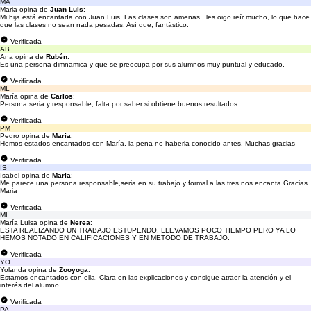
MA
Maria opina de
Juan Luis
:
Mi hija está encantada con Juan Luis. Las clases son amenas , les oigo reír mucho, lo que hace
que las clases no sean nada pesadas. Así que, fantástico.
Verificada
AB
Ana opina de
Rubén
:
Es una persona dimnamica y que se preocupa por sus alumnos muy puntual y educado.
Verificada
ML
María opina de
Carlos
:
Persona seria y responsable, falta por saber si obtiene buenos resultados
Verificada
PM
Pedro opina de
Maria
:
Hemos estados encantados con María, la pena no haberla conocido antes. Muchas gracias
Verificada
IS
Isabel opina de
Maria
:
Me parece una persona responsable,seria en su trabajo y formal a las tres nos encanta Gracias
Maria
Verificada
ML
María Luisa opina de
Nerea
:
ESTA REALIZANDO UN TRABAJO ESTUPENDO, LLEVAMOS POCO TIEMPO PERO YA LO
HEMOS NOTADO EN CALIFICACIONES Y EN METODO DE TRABAJO.
Verificada
YO
Yolanda opina de
Zooyoga
:
Estamos encantados con ella. Clara en las explicaciones y consigue atraer la atención y el
interés del alumno
Verificada
PA