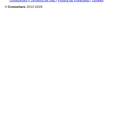
Condiciones y Términos de Uso
|
Política de Privacidad
|
Cookies
©
Cronoshare
2012-2026