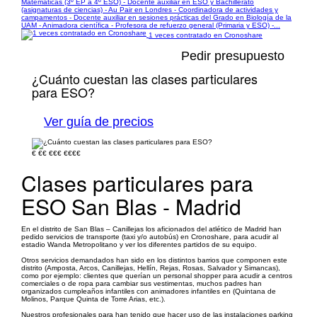
Matemáticas (3º EP a 4º ESO) - Docente auxiliar en ESO y Bachillerato
(asignaturas de ciencias) - Au Pair en Londres - Coordinadora de actividades y
campamentos - Docente auxiliar en sesiones prácticas del Grado en Biología de la
UAM - Animadora científica - Profesora de refuerzo general (Primaria y ESO) -...
1 veces contratado en Cronoshare
Pedir presupuesto
¿Cuánto cuestan las clases particulares
para ESO?
Ver guía de precios
€
€€
€€€
€€€€
Clases particulares para
ESO San Blas - Madrid
En el distrito de San Blas – Canillejas los aficionados del atlético de Madrid han
pedido servicios de transporte (taxi y/o autobús) en Cronoshare, para acudir al
estadio Wanda Metropolitano y ver los diferentes partidos de su equipo.
Otros servicios demandados han sido en los distintos barrios que componen este
distrito (Amposta, Arcos, Canillejas, Hellín, Rejas, Rosas, Salvador y Simancas),
como por ejemplo: clientes que querían un personal shopper para acudir a centros
comerciales o de ropa para cambiar sus vestimentas, muchos padres han
organizados cumpleaños infantiles con animadores infantiles en (Quintana de
Molinos, Parque Quinta de Torre Arias, etc.).
Nuestros profesionales para han tenido que hacer uso de las instalaciones parking