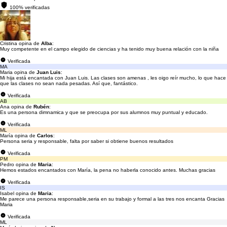
100% verificadas
Cristina opina de
Alba
:
Muy competente en el campo elegido de ciencias y ha tenido muy buena relación con la niña
Verificada
MA
Maria opina de
Juan Luis
:
Mi hija está encantada con Juan Luis. Las clases son amenas , les oigo reír mucho, lo que hace
que las clases no sean nada pesadas. Así que, fantástico.
Verificada
AB
Ana opina de
Rubén
:
Es una persona dimnamica y que se preocupa por sus alumnos muy puntual y educado.
Verificada
ML
María opina de
Carlos
:
Persona seria y responsable, falta por saber si obtiene buenos resultados
Verificada
PM
Pedro opina de
Maria
:
Hemos estados encantados con María, la pena no haberla conocido antes. Muchas gracias
Verificada
IS
Isabel opina de
Maria
:
Me parece una persona responsable,seria en su trabajo y formal a las tres nos encanta Gracias
Maria
Verificada
ML