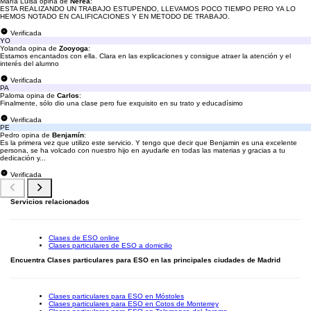
María Luisa opina de
Nerea
:
ESTA REALIZANDO UN TRABAJO ESTUPENDO, LLEVAMOS POCO TIEMPO PERO YA LO
HEMOS NOTADO EN CALIFICACIONES Y EN METODO DE TRABAJO.
Verificada
YO
Yolanda opina de
Zooyoga
:
Estamos encantados con ella. Clara en las explicaciones y consigue atraer la atención y el
interés del alumno
Verificada
PA
Paloma opina de
Carlos
:
Finalmente, sólo dio una clase pero fue exquisito en su trato y educadísimo
Verificada
PE
Pedro opina de
Benjamín
:
Es la primera vez que utilizo este servicio. Y tengo que decir que Benjamin es una excelente
persona, se ha volcado con nuestro hijo en ayudarle en todas las materias y gracias a tu
dedicación y...
Verificada
Servicios relacionados
Clases de ESO online
Clases particulares de ESO a domicilio
Encuentra Clases particulares para ESO en las principales ciudades de Madrid
Clases particulares para ESO en Móstoles
Clases particulares para ESO en Cotos de Monterrey