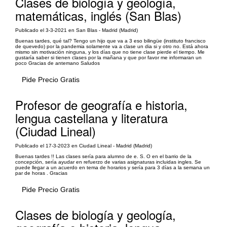
Clases de biología y geología,
matemáticas, inglés (San Blas)
Publicado el 3-3-2021 en San Blas - Madrid (Madrid)
Buenas tardes, qué tal? Tengo un hijo que va a 3 eso bilingüe (instituto francisco
de quevedo) por la pandemia solamente va a clase un dia si y otro no. Está ahora
mismo sin motivación ninguna, y los días que no tiene clase pierde el tiempo. Me
gustaría saber si tienen clases por la mañana y que por favor me informaran un
poco Gracias de antemano Saludos
Pide Precio Gratis
Profesor de geografía e historia,
lengua castellana y literatura
(Ciudad Lineal)
Publicado el 17-3-2023 en Ciudad Lineal - Madrid (Madrid)
Buenas tardes !! Las clases sería para alumno de e. S. O en el barrio de la
concepción, sería ayudar en refuerzo de varias asignaturas incluidas ingles. Se
puede llegar a un acuerdo en tema de horarios y sería para 3 días a la semana un
par de horas . Gracias
Pide Precio Gratis
Clases de biología y geología,