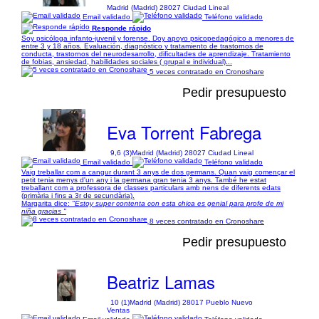
Madrid (Madrid) 28027 Ciudad Lineal
Email validado
Teléfono validado
Responde rápido
Soy psicóloga infanto-juvenil y forense. Doy apoyo psicopedagógico a menores de
entre 3 y 18 años. Evaluación, diagnóstico y tratamiento de trastornos de
conducta, trastornos del neurodesarrollo, dificultades de aprendizaje. Tratamiento
de fobias, ansiedad, habilidades sociales ( grupal e individual)...
5 veces contratado en Cronoshare
Pedir presupuesto
Eva Torrent Fabrega
9,6 (3)
Madrid (Madrid) 28027 Ciudad Lineal
Email validado
Teléfono validado
Vaig treballar com a cangur durant 3 anys de dos germans. Quan vaig començar el
petit tenia menys d'un any i la germana gran tenia 3 anys. També he estat
treballant com a professora de classes particulars amb nens de diferents edats
(primària i fins a 3r de secundària).
Margarita dice:
"Estoy super contenta con esta chica es genial para profe de mi
niña gracias "
8 veces contratado en Cronoshare
Pedir presupuesto
Beatriz Lamas
10 (1)
Madrid (Madrid) 28017 Pueblo Nuevo
Ventas