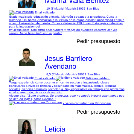
10 (3)
Madrid (Madrid) 28037 San Blas
Email validado
Grado magisterio educación primaria. Mención pedagogía terapéutica Curso a
distancia 110 horas. Animación a la lectura en la etapa escolar. Universidad enrique
posso. Universidad de oviedo. Curso a distancia 130 horas. Estrategias didácticas
para la integración del...
mª Jesus dice:
"Una chica encantadora y mi hijo ha quedado contento con las
clases. Tiene buen trato con la gente"
Pedir presupuesto
Jesus Barrilero
Avendano
8,5 (4)
Madrid (Madrid) 28037 San Blas
Email validado
Teléfono validado
Tengo experiencia como docente en centro escolar e impartiendo clases
particulares a nivel de primaria y secundaria en matemáticas, lengua, ciencias
sociales, ciencias naturales, tecnología. Soy especialista en trabajar con problemas
en el aprendizaje, técnicas de estudio.
Alberto dice:
"Buen profesor. Se preocupa, pero no puede impartir asignaturas que
se den en inglés, como Science. "
7 veces contratado en Cronoshare
Pedir presupuesto
Leticia