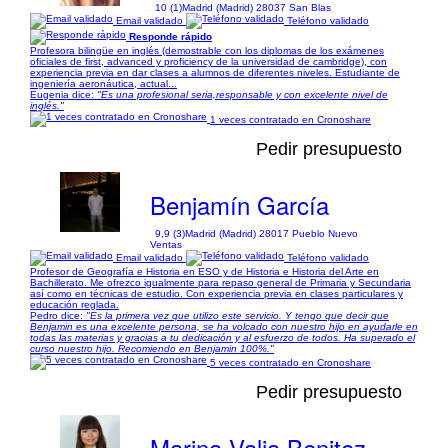
10 (1)
Madrid (Madrid) 28037 San Blas
Email validado
Teléfono validado
Responde rápido
Profesora bilingüe en inglés (demostrable con los diplomas de los exámenes
oficiales de first, advanced y proficiency de la universidad de cambridge), con
experiencia previa en dar clases a alumnos de diferentes niveles. Estudiante de
ingeniería aeronáutica, actual...
Eugenia dice:
"Es una profesional seria,responsable y con excelente nivel de
inglés."
1 veces contratado en Cronoshare
Pedir presupuesto
Benjamín García
9,9 (3)
Madrid (Madrid) 28017 Pueblo Nuevo
Ventas
Email validado
Teléfono validado
Profesor de Geografía e Historia en ESO y de Historia e Historia del Arte en
Bachillerato. Me ofrezco igualmente para repaso general de Primaria y Secundaria
así como en técnicas de estudio. Con experiencia previa en clases particulares y
educación reglada.
Pedro dice:
"Es la primera vez que utilizo este servicio. Y tengo que decir que
Benjamin es una excelente persona, se ha volcado con nuestro hijo en ayudarle en
todas las materias y gracias a tu dedicación y al esfuerzo de todos. Ha superado el
curso nuestro hijo. Recomiendo en Benjamin 100%."
5 veces contratado en Cronoshare
Pedir presupuesto
Marina Valia Benitez