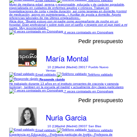
Email validado
Teléfono validado
Mujer de mediana edad, serena y responsable, educada y de carácter agradable,
especializada en cuidados de enfermos agudos y crónicos. Trabajo en
hospitalizaciones de corta y media duración, así como terapias en domicilio (control
de medicación, apoyo en quimioterapia...). Auxiliar de ayuda a domicilio. Aporto
referencias laborales de mis últimos empleadores.-
Alicia dice:
"Beatriz estuvo con mi padre como acompañante de noche en un
hospital. Gran profesional y sobre todo con el cariño y respeto con el que trató a mi
padre. Muy recomendable "
4 veces contratado en Cronoshare
Pedir presupuesto
María Montal
10 (1)
Madrid (Madrid) 28017 Pueblo Nuevo
Ventas
Email validado
Teléfono validado
Responde rápido
He trabajado durante 13 años en el instituto cervantes de cracovia y varsovia
(polonia) , tambien en la escuela ail madrid y actualmente doy clases particulares
7 veces contratado en Cronoshare
Pedir presupuesto
Nuria Garcia
10 (1)
Madrid (Madrid) 28037 San Blas
Email validado
Teléfono validado
Experiencia en Educación: - Profesora particular de Inglés - Profesora de