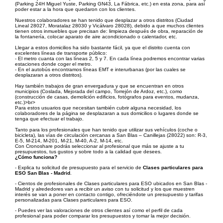
(Parking 24H Miguel Yuste, Parking GN43, La Fábrica, etc.) en esta zona, para así
poder estar a la hora que quedaron con los clientes.
Nuestros colaboradores se han tenido que desplazar a otros distritos (Ciudad
Lineal 28027, Moratalaz 28030 y Vicálvaro 28028), debido a que muchos clientes
tienen otros inmuebles que precisan de: limpieza después de obra, reparación de
la fontanería, colocar aparato de aire acondicionado o calentador, etc.
Llegar a estos domicilios ha sido bastante fácil, ya que el distrito cuenta con
excelentes líneas de transporte público:
- El metro cuanta con las líneas 2, 5 y 7. En cada línea podremos encontrar varias
estaciones donde coger el metro.
- En el autobús encontramos líneas EMT e interurbanas (por las cuales se
desplazaran a otros distritos).
Hay también trabajos de gran envergadura y que se encuentran en otros
municipios (Coslada, Mejorada del campo, Torrejón de Ardoz, etc.), como
(construcción de casas, demolición edificios, fotógrafos para eventos, mudanza,
etc.)>br>
Para estos usuarios que necesitan también cubrir alguna necesidad, los
colaboradores de la página se desplazaran a sus domicilios o lugares donde se
tenga que efectuar el trabajo.
Tanto para los profesionales que han tenido que utilizar sus vehículos (coche o
bicicleta), las vías de circulación cercanas a San Blas – Canillejas (28022) son: R-3,
E-5, M-214, M-201, M-21, M-40, A-2, M-14, etc.
Con Cronoshare podrás seleccionar al profesional que más se ajuste a tu
presupuestos, tus gustos y sobre todo a la calidad que desees.
¿Cómo funciona?
- Explica tu solicitud de presupuesto para el servicio de
Clases particulares para
ESO San Blas - Madrid
.
- Cientos de profesionales de Clases particulares para ESO ubicados en San Blas -
Madrid y alrededores van a recibir un aviso con tu solicitud y los que muestren
interés se van a poner en contacto contigo, ofreciéndote un presupuesto y tarifas
personalizadas para Clases particulares para ESO.
- Puedes ver las valoraciones de otros clientes así como el perfil de cada
profesional para poder comparar los presupuestos y tomar la mejor decisión.