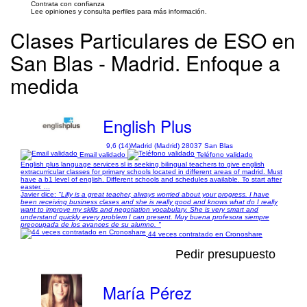
Contrata con confianza
Lee opiniones y consulta perfiles para más información.
Clases Particulares de ESO en
San Blas - Madrid. Enfoque a
medida
English Plus
9,6 (14)
Madrid (Madrid) 28037 San Blas
Email validado
Teléfono validado
English plus language services sl is seeking bilingual teachers to give english
extracurricular classes for primary schools located in different areas of madrid. Must
have a b1 level of english. Different schools and schedules available. To start after
easter. ...
Javier dice:
"Lilly is a great teacher, always worried about your progress. I have
been receiving business clases and she is really good and knows what do I really
want to improve my skills and negotiation vocabulary. She is very smart and
understand quickly every problem I can present. Muy buena profesora siempre
preocupada de los avances de su alumno. "
44 veces contratado en Cronoshare
Pedir presupuesto
María Pérez