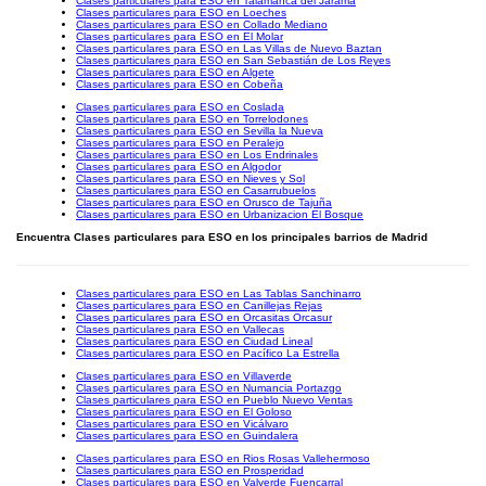
Clases particulares para ESO en Talamanca del Jarama
Clases particulares para ESO en Loeches
Clases particulares para ESO en Collado Mediano
Clases particulares para ESO en El Molar
Clases particulares para ESO en Las Villas de Nuevo Baztan
Clases particulares para ESO en San Sebastián de Los Reyes
Clases particulares para ESO en Algete
Clases particulares para ESO en Cobeña
Clases particulares para ESO en Coslada
Clases particulares para ESO en Torrelodones
Clases particulares para ESO en Sevilla la Nueva
Clases particulares para ESO en Peralejo
Clases particulares para ESO en Los Endrinales
Clases particulares para ESO en Algodor
Clases particulares para ESO en Nieves y Sol
Clases particulares para ESO en Casarrubuelos
Clases particulares para ESO en Orusco de Tajuña
Clases particulares para ESO en Urbanizacion El Bosque
Encuentra Clases particulares para ESO en los principales barrios de Madrid
Clases particulares para ESO en Las Tablas Sanchinarro
Clases particulares para ESO en Canillejas Rejas
Clases particulares para ESO en Orcasitas Orcasur
Clases particulares para ESO en Vallecas
Clases particulares para ESO en Ciudad Lineal
Clases particulares para ESO en Pacífico La Estrella
Clases particulares para ESO en Villaverde
Clases particulares para ESO en Numancia Portazgo
Clases particulares para ESO en Pueblo Nuevo Ventas
Clases particulares para ESO en El Goloso
Clases particulares para ESO en Vicálvaro
Clases particulares para ESO en Guindalera
Clases particulares para ESO en Rios Rosas Vallehermoso
Clases particulares para ESO en Prosperidad
Clases particulares para ESO en Valverde Fuencarral