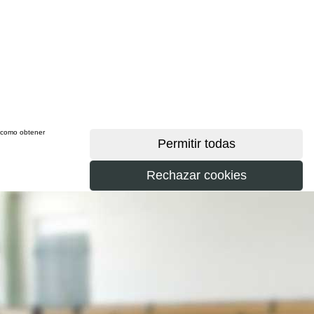
sí como obtener
más