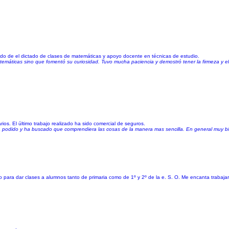
do de el dictado de clases de matemáticas y apoyo docente en técnicas de estudio.
atemáticas sino que fomentó su curiosidad. Tuvo mucha paciencia y demostró tener la firmeza y 
ios. El último trabajo realizado ha sido comercial de seguros.
 podido y ha buscado que comprendiera las cosas de la manera mas sencilla. En general muy b
 para dar clases a alumnos tanto de primaria como de 1º y 2º de la e. S. O. Me encanta trabaja