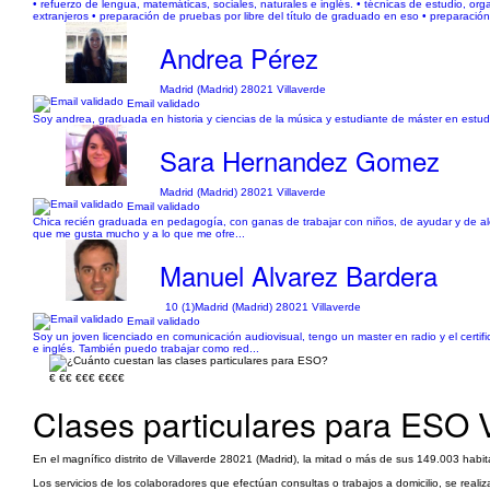
• refuerzo de lengua, matemáticas, sociales, naturales e inglés. • técnicas de estudio, or
extranjeros • preparación de pruebas por libre del título de graduado en eso • preparación 
Andrea Pérez
Madrid (Madrid) 28021 Villaverde
Email validado
Soy andrea, graduada en historia y ciencias de la música y estudiante de máster en estudio
Sara Hernandez Gomez
Madrid (Madrid) 28021 Villaverde
Email validado
Chica recién graduada en pedagogía, con ganas de trabajar con niños, de ayudar y de alcan
que me gusta mucho y a lo que me ofre...
Manuel Alvarez Bardera
10 (1)
Madrid (Madrid) 28021 Villaverde
Email validado
Soy un joven licenciado en comunicación audiovisual, tengo un master en radio y el certi
e inglés. También puedo trabajar como red...
€
€€
€€€
€€€€
Clases particulares para ESO V
En el magnífico distrito de Villaverde 28021 (Madrid), la mitad o más de sus 149.003 habi
Los servicios de los colaboradores que efectúan consultas o trabajos a domicilio, se reali