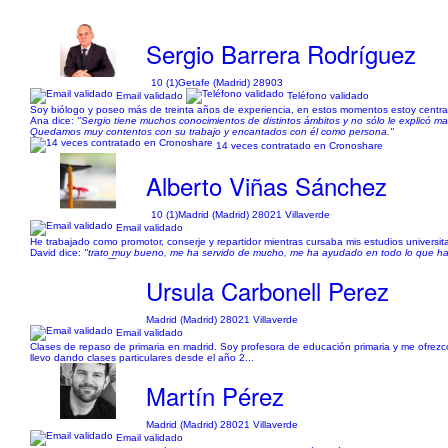
Sergio Barrera Rodríguez
10 (1)
Getafe (Madrid) 28903
Email validado
Teléfono validado
Soy biólogo y poseo más de treinta años de experiencia, en estos momentos estoy centra
Ana dice:
"Sergio tiene muchos conocimientos de distintos ámbitos y no sólo le explicó m
Quedamos muy contentos con su trabajo y encantados con él como persona."
14 veces contratado en Cronoshare
Alberto Viñas Sánchez
10 (1)
Madrid (Madrid) 28021 Villaverde
Email validado
He trabajado como promotor, conserje y repartidor mientras cursaba mis estudios universitar
David dice:
"trato muy bueno, me ha servido de mucho, me ha ayudado en todo lo que ha
Ursula Carbonell Perez
Madrid (Madrid) 28021 Villaverde
Email validado
Clases de repaso de primaria en madrid. Soy profesora de educación primaria y me ofrezco
llevo dando clases particulares desde el año 2...
Martín Pérez
Madrid (Madrid) 28021 Villaverde
Email validado