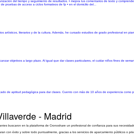
ganización del tiempo y seguimiento de resultados. • mejora tus comentarios de texto y comprende
de pruebas de acceso a ciclos formativos de fp • en el domicilio del...
s artísticos, literarios y de la cultura. Además, he cursado estudios de grado profesional en pian
zar objetivos a largo plazo. Al igual que dar clases particulares, el cuidar niños fines de sema
ficado de aptitud pedagógica para dar clases. Cuento con más de 10 años de experiencia como pe
illaverde - Madrid
tantes buscaron en la plataforma de Cronoshare un profesional de confianza para sus necesidades 
zaran con éxito y sobre todo puntualmente, gracias a los servicios de aparcamiento públicos o pr