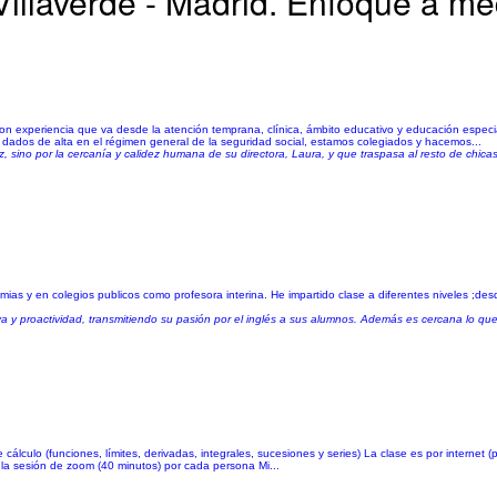
Villaverde - Madrid. Enfoque a m
con experiencia que va desde la atención temprana, clínica, ámbito educativo y educación espe
s dados de alta en el régimen general de la seguridad social, estamos colegiados y hacemos...
, sino por la cercanía y calidez humana de su directora, Laura, y que traspasa al resto de chic
mias y en colegios publicos como profesora interina. He impartido clase a diferentes niveles ;de
a y proactividad, transmitiendo su pasión por el inglés a sus alumnos. Además es cercana lo que 
álculo (funciones, límites, derivadas, integrales, sucesiones y series) La clase es por internet (
 la sesión de zoom (40 minutos) por cada persona Mi...