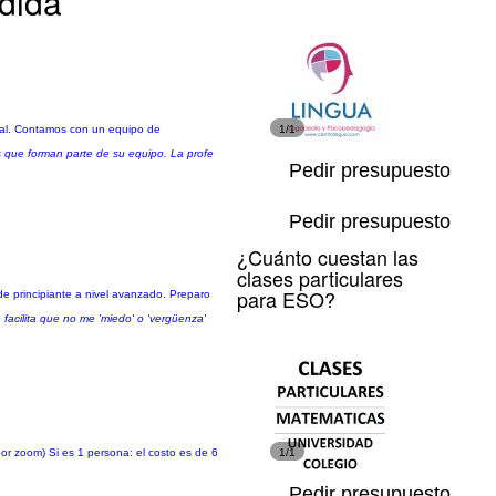
edida
cial. Contamos con un equipo de
1/1
as que forman parte de su equipo. La profe
Pedir presupuesto
Pedir presupuesto
¿Cuánto cuestan las
clases particulares
para ESO?
sde principiante a nivel avanzado. Preparo
facilita que no me 'miedo' o 'vergüenza'
por zoom) Si es 1 persona: el costo es de 6
1/1
Pedir presupuesto