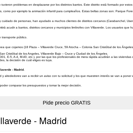
tuvieron problemas en desplazarse por los distintos barrios. Este distrito está formado por estos
os, como por ejemplo la animación infantil para cumpleaños. Estas bellas zonas son: Parque Fore
y cuidado de personas, han ayudado a muchos clientes de distritos cercanos (Carabanchel, Usera
tirá acudir a barrios, distritos cercanos y municipios limítrofes con Villaverde. Los usuarios que
 transporte público.
ínea que cojamos (18 Plaza – Villaverde Cruce, 59 Atocha – Colonia San Cristóbal de los Ángeles,
 San Cristóbal de los Angeles, Villaverde Bajo – Cruce y Ciudad de los Ángeles.
1, E-5, A-4, M-40, etc.), por las que los profesionales de mera rápida acudirán a las viviendas 
s, la decisión de cuál eliges es tuya.
laverde - Madrid
.
d y alrededores van a recibir un aviso con tu solicitud y los que muestren interés se van a poner
a poder comparar los presupuestos y tomar la mejor decisión.
llaverde - Madrid