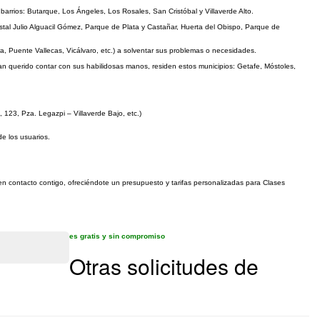
 barrios: Butarque, Los Ángeles, Los Rosales, San Cristóbal y Villaverde Alto.
stal Julio Alguacil Gómez, Parque de Plata y Castañar, Huerta del Obispo, Parque de
, Puente Vallecas, Vicálvaro, etc.) a solventar sus problemas o necesidades.
 han querido contar con sus habilidosas manos, residen estos municipios: Getafe, Móstoles,
 123, Pza. Legazpi – Villaverde Bajo, etc.)
de los usuarios.
 en contacto contigo, ofreciéndote un presupuesto y tarifas personalizadas para Clases
es gratis y sin compromiso
Otras solicitudes de