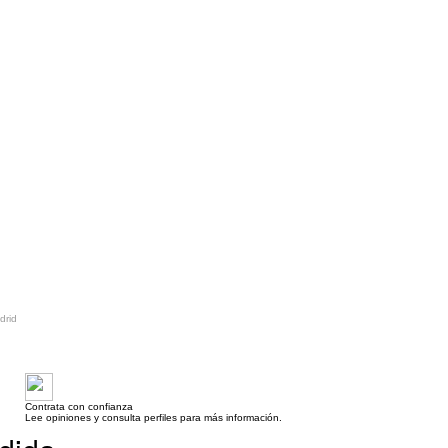
drid
Contrata con confianza
Lee opiniones y consulta perfiles para más información.