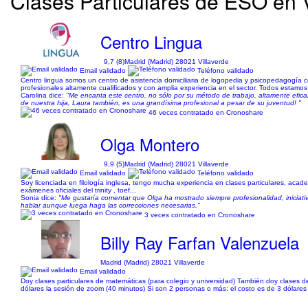
Clases Particulares de ESO en 
Centro Lingua
9,7 (8)
Madrid (Madrid) 28021 Villaverde
Email validado
Teléfono validado
Centro lingua somos un centro de asistencia domiciliaria de logopedia y psicopedagogía 
profesionales altamente cualificados y con amplia experiencia en el sector. Todos estamo
Carolina dice:
"Me encanta este centro, no sólo por su método de trabajo, altamente eficaz
de nuestra hija, Laura también, es una grandísima profesional a pesar de su juventud! "
46 veces contratado en Cronoshare
Olga Montero
9,9 (5)
Madrid (Madrid) 28021 Villaverde
Email validado
Teléfono validado
Soy licenciada en filología inglesa, tengo mucha experiencia en clases particulares, acade
exámenes oficiales del trinity , toef...
Sonia dice:
"Me gustaría comentar que Olga ha mostrado siempre profesionalidad, iniciativ
hablar aunque luega haga las correcciones necesarias."
3 veces contratado en Cronoshare
Billy Ray Farfan Valenzuela
Madrid (Madrid) 28021 Villaverde
Email validado
Doy clases particulares de matemáticas (para colegio y universidad) También doy clases de c
dólares la sesión de zoom (40 minutos) Si son 2 personas o más: el costo es de 3 dólares