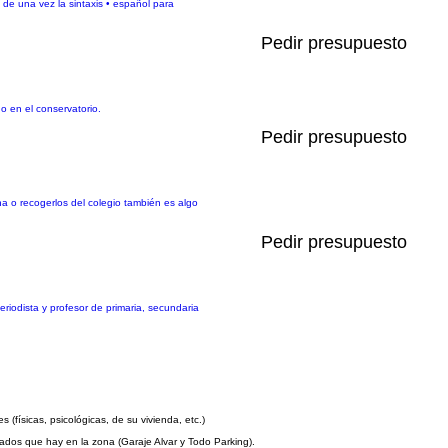
 de una vez la sintaxis • español para
Pedir presupuesto
o en el conservatorio.
Pedir presupuesto
na o recogerlos del colegio también es algo
Pedir presupuesto
riodista y profesor de primaria, secundaria
(físicas, psicológicas, de su vivienda, etc.)
ivados que hay en la zona (Garaje Alvar y Todo Parking).