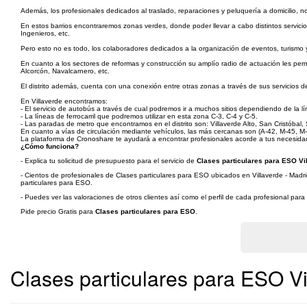
Además, los profesionales dedicados al traslado, reparaciones y peluquería a domicilio, no 
En estos barrios encontraremos zonas verdes, donde poder llevar a cabo distintos servici
Ingenieros, etc.
Pero esto no es todo, los colaboradores dedicados a la organización de eventos, turismo 
En cuanto a los sectores de reformas y construcción su amplío radio de actuación les permi
Alcorcón, Navalcarnero, etc.
El distrito además, cuenta con una conexión entre otras zonas a través de sus servicios de
En Villaverde encontramos:
- El servicio de autobús a través de cual podremos ir a muchos sitios dependiendo de la l
- La líneas de ferrocarril que podremos utilizar en esta zona C-3, C-4 y C-5.
- Las paradas de metro que encontramos en el distrito son: Villaverde Alto, San Cristóbal,
En cuanto a vías de circulación mediante vehículos, las más cercanas son (A-42, M-45, M-30
La plataforma de Cronoshare te ayudará a encontrar profesionales acorde a tus necesidade
¿Cómo funciona?
- Explica tu solicitud de presupuesto para el servicio de
Clases particulares para ESO Vil
- Cientos de profesionales de Clases particulares para ESO ubicados en Villaverde - Madri
particulares para ESO.
- Puedes ver las valoraciones de otros clientes así como el perfil de cada profesional par
Pide precio Gratis para
Clases particulares para ESO
.
Clases particulares para ESO Vi