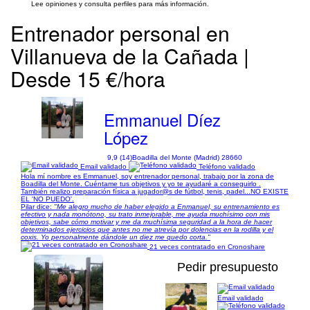
Lee opiniones y consulta perfiles para más información.
Entrenador personal en
Villanueva de la Cañada |
Desde 15 €/hora
Emmanuel Díez
López
9,9 (14)
Boadilla del Monte (Madrid) 28660
Email validado
Teléfono validado
Hola mí nombre es Emmanuel, soy entrenador personal, trabajo por la zona de
Boadilla del Monte. Cuéntame tus objetivos y yo te ayudaré a conseguirlo .
También realizo preparación física a jugador@s de fútbol, tenis, padel...NO EXISTE
EL 'NO PUEDO'.
Pilar dice:
"Me alegro mucho de haber elegido a Enmanuel, su entrenamiento es
efectivo y nada monótono, su trato inmejorable, me ayuda muchísimo con mis
objetivos, sabe cómo motivar y me da muchísima seguridad a la hora de hacer
determinados ejercicios que antes no me atrevía por dolencias en la rodilla y el
coxis. Yo personalmente dándole un diez me quedo corta."
21 veces contratado en Cronoshare
Pedir presupuesto
Email validado