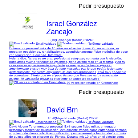
Pedir presupuesto
Israel González
Zancajo
9 (10)
Galapagar (Madrid) 28260
Email validado
Teléfono validado
Entrenador personal, más de 10 años en el sector, formación en nutrición, se
preparan oposiciones, rehabilitaciones, acondicionamiento físico y pérdida de peso
con tonificación. Seriedad. Infórmate!
Helena dice:
"Israel es un gran profesional estoy muy contenta con la elección,
trabajamos mucha variedad de ejercicios, pone mucho foco en la técnica, y en mi
caso esto es especialmente importante ya que yo no he hecho ejercicio
anteriormente y estoy muy baja de tono muscular, con lo que podría lesionarme
perfectamente. Me siento muy tranquila con sus indicaciones, está muy pendiente
de corregirme. Siento que en el poco tiempo que llevamos estoy avanzando
mucho. Mi valoración global es excelente en todos los sentidos"
29 veces contratado en Cronoshare
Pedir presupuesto
David Bm
10 (8)
Majadahonda (Madrid) 28220
Email validado
Teléfono validado
David Alberto Tu entrenador personal: Ex-instructor físico militar, entrenador
personal y monitor de musculación. Actualmente trabajo como entrenador personal
y profesor de clases colectivas tonificación y entrenamientos funcionales) con más
de quince años en el sector del Fitness. Durante mis 10 años en el ejército como