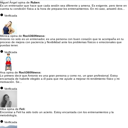
Miguel Ángel opina de
Ruben
:
Es un entrenador que hace que cada sesión sea diferente y amena. Es exigente, pero tiene en
cuenta tu condición física a la hora de preparar los entrenamientos. En mi caso, arrastró dos...
Verificada
Mónica opina de
Rocli360fitness
:
Antonio no solo es un entrenador, es una persona con buen corazón que te acompaña en tu
proceso de mejora con paciencia y flexibilidad ante los problemas físicos o emocionales que
puedas tener.
Verificada
Ana opina de
Rocli360fitness
:
Lo primero decir que Antonio es una gran persona y como no, un gran profesional. Estoy
encantada de haberle elegido a él para que me ayude a mejorar mi rendimiento físico y mi
motivación. Se...
Verificada
Alba opina de
Feli
:
Encontrar a Feli ha sido todo un acierto. Estoy encantada con los entrenamientos y la
metodología.
Verificada