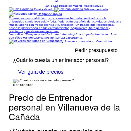
10 (1)
Las Rozas de Madrid (Madrid) 28232
Email validado
Teléfono validado
Responde rápido
Entrenador personal titulado, cuyos servicios han sido certificados por la
universidad camilo jose cela y feda, (federación española de actividades dirigidas y
fitness) aporto con mi experiencia y cualificación. Un trabajo que reconocerás,
desde la planificación de tus entrenamientos, seguimiento, trato personal y
resultados, que alcanzaremos juntos.
Jorge dice:
"Estoy muy satisfecho de haber elegido a un profesional como José
que dirige mis entrenamientos de manera excepcional."
19 veces contratado en Cronoshare
Pedir presupuesto
¿Cuánto cuesta un entrenador personal?
Ver guía de precios
€
€€
€€€
€€€€
Precio de Entrenador
personal en Villanueva de la
Cañada
¿Cuánto cuesta un servicio de