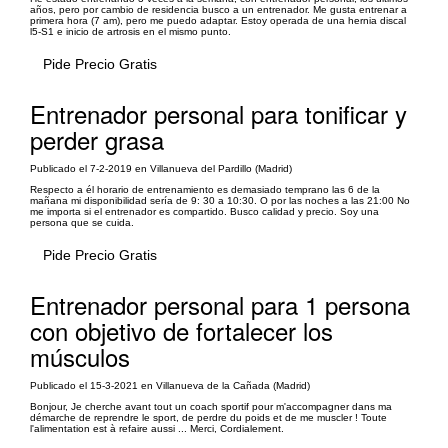
años, pero por cambio de residencia busco a un entrenador. Me gusta entrenar a
primera hora (7 am), pero me puedo adaptar. Estoy operada de una hernia discal
l5-S1 e inicio de artrosis en el mismo punto.
Pide Precio Gratis
Entrenador personal para tonificar y
perder grasa
Publicado el 7-2-2019 en Villanueva del Pardillo (Madrid)
Respecto a él horario de entrenamiento es demasiado temprano las 6 de la
mañana mi disponibilidad sería de 9: 30 a 10:30. O por las noches a las 21:00 No
me importa si el entrenador es compartido. Busco calidad y precio. Soy una
persona que se cuida.
Pide Precio Gratis
Entrenador personal para 1 persona
con objetivo de fortalecer los
músculos
Publicado el 15-3-2021 en Villanueva de la Cañada (Madrid)
Bonjour, Je cherche avant tout un coach sportif pour m'accompagner dans ma
démarche de reprendre le sport, de perdre du poids et de me muscler ! Toute
l'alimentation est à refaire aussi ... Merci, Cordialement.