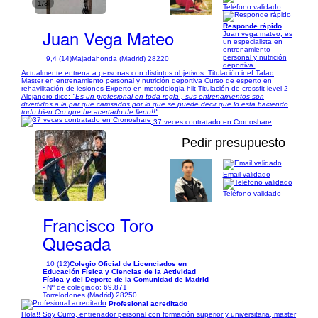
1/3
Teléfono validado
Responde rápido
Juan Vega Mateo
Juan vega mateo, es
un especialista en
entrenamiento
personal y nutrición
9,4 (14)
Majadahonda (Madrid) 28220
deportiva.
Actualmente entrena a personas con distintos objetivos. Titulación inef Tafad
Master en entrenamiento personal y nutrición deportiva Curso de esperto en
rehavilitación de lesiones Experto en metodologia hiit Titulación de crossfit level 2
Alejandro dice:
"Es un profesional en toda regla , sus entrenamientos son
divertidos a la par que camsados por lo que se puede decir que lo esta haciendo
todo bien.Cro que he acertado de lleno!!"
37 veces contratado en Cronoshare
Pedir presupuesto
Email validado
1/4
Teléfono validado
Francisco Toro
Quesada
10 (12)
Colegio Oficial de Licenciados en
Educación Física y Ciencias de la Actividad
Física y del Deporte de la Comunidad de Madrid
- Nº de colegiado: 69.871
Torrelodones (Madrid) 28250
Profesional acreditado
Hola!! Soy Curro, entrenador personal con formación superior y universitaria, master