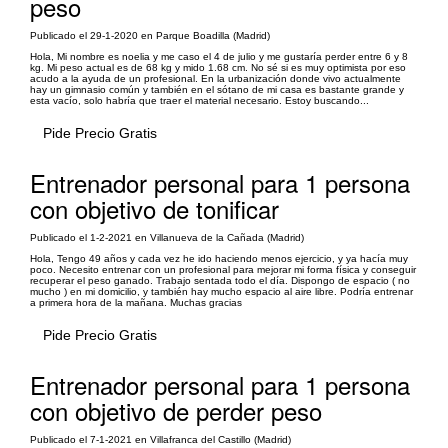
peso
Publicado el 29-1-2020 en Parque Boadilla (Madrid)
Hola, Mi nombre es noelia y me caso el 4 de julio y me gustaría perder entre 6 y 8
kg. Mi peso actual es de 68 kg y mido 1.68 cm. No sé si es muy optimista por eso
acudo a la ayuda de un profesional. En la urbanización donde vivo actualmente
hay un gimnasio común y también en el sótano de mi casa es bastante grande y
esta vacío, solo habría que traer el material necesario. Estoy buscando...
Pide Precio Gratis
Entrenador personal para 1 persona
con objetivo de tonificar
Publicado el 1-2-2021 en Villanueva de la Cañada (Madrid)
Hola, Tengo 49 años y cada vez he ido haciendo menos ejercicio, y ya hacía muy
poco. Necesito entrenar con un profesional para mejorar mi forma física y conseguir
recuperar el peso ganado. Trabajo sentada todo el día. Dispongo de espacio ( no
mucho ) en mi domicilio, y también hay mucho espacio al aire libre. Podría entrenar
a primera hora de la mañana. Muchas gracias
Pide Precio Gratis
Entrenador personal para 1 persona
con objetivo de perder peso
Publicado el 7-1-2021 en Villafranca del Castillo (Madrid)