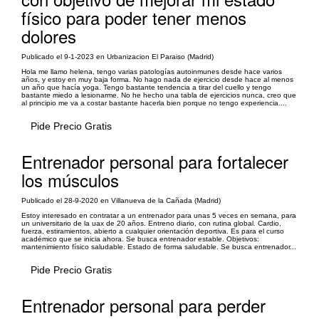
físico para poder tener menos
dolores
Publicado el 9-1-2023 en Urbanizacion El Paraiso (Madrid)
Hola me llamo helena, tengo varias patologías autoinmunes desde hace varios
años, y estoy en muy baja forma. No hago nada de ejercicio desde hace al menos
un año que hacía yoga. Tengo bastante tendencia a tirar del cuello y tengo
bastante miedo a lesionarme. No he hecho una tabla de ejercicios nunca, creo que
al principio me va a costar bastante hacerla bien porque no tengo experiencia....
Pide Precio Gratis
Entrenador personal para fortalecer
los músculos
Publicado el 28-9-2020 en Villanueva de la Cañada (Madrid)
Estoy interesado en contratar a un entrenador para unas 5 veces en semana, para
un universitario de la uax de 20 años. Entreno diario, con rutina global. Cardio,
fuerza, estiramientos, abierto a cualquier orientación deportiva. Es para el curso
académico que se inicia ahora. Se busca entrenador estable. Objetivos:
mantenimiento físico saludable. Estado de forma saludable. Se busca entrenador...
Pide Precio Gratis
Entrenador personal para perder