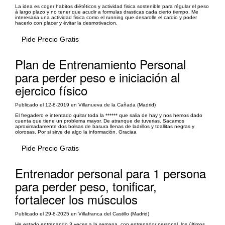
La idea es coger habitos diététicos y actividad fisica sostenible para régular el peso
à largo plazo y no tener que acudir a formulas drasticas cada cierto tiempo. Me
interesaria una actividad fisica como el running que desarolle el cardio y poder
hacerlo con placer y évitar la desmotivacion.
Pide Precio Gratis
Plan de Entrenamiento Personal
para perder peso e iniciación al
ejercico físico
Publicado el 12-8-2019 en Villanueva de la Cañada (Madrid)
El fregadero e intentado quitar toda la ****** que salia de hay y nos hemos dado
cuenta que tiene un problema mayor. De atranque de tuverias. Sacamos
aproximadamente dos bolsas de basura llenas de ladrillos y toallitas negras y
olorosas. Por si sirve de algo la información. Graciaa
Pide Precio Gratis
Entrenador personal para 1 persona
para perder peso, tonificar,
fortalecer los músculos
Publicado el 29-8-2025 en Villafranca del Castillo (Madrid)
He estado entrenando 3 veces a la semana, con entrenador personal, los últimos