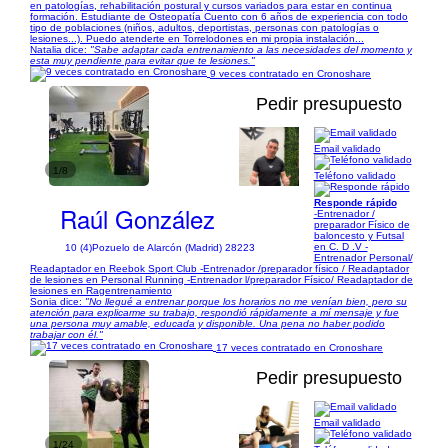
en patologías, rehabilitación postural y cursos variados para estar en continua
formación. Estudiante de Osteopatía Cuento con 6 años de experiencia con todo
tipo de poblaciones (niños, adultos, deportistas, personas con patologías o
lesiones...). Puedo atenderte en Torrelodones en mi propia instalación...
Natalia dice:
"Sabe adaptar cada entrenamiento a las necesidades del momento y
esta muy pendiente para evitar que te lesiones."
9 veces contratado en Cronoshare
Pedir presupuesto
Email validado
1/8
Teléfono validado
Responde rápido
Raúl González
-Entrenador /
preparador Físico de
baloncesto y Futsal
en C. D .V -
10 (4)
Pozuelo de Alarcón (Madrid) 28223
Entrenador Personal/
Readaptador en Reebok Sport Club -Entrenador /preparador físico / Readaptador
de lesiones en Personal Running -Entrenador l/preparador Físico/ Readaptador de
lesiones en Ragentrenamiento
Sonia dice:
"No llegué a entrenar porque los horarios no me venían bien, pero su
atención para explicarme su trabajo, respondió rápidamente a mí mensaje y fue
una persona muy amable, educada y disponible. Una pena no haber podido
trabajar con él."
17 veces contratado en Cronoshare
Pedir presupuesto
Email validado
1/24