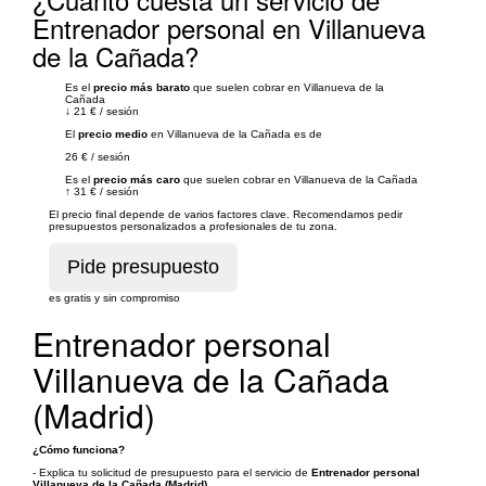
Entrenador personal en Villanueva
de la Cañada?
Es el
precio más barato
que suelen cobrar en Villanueva de la
Cañada
↓
21 €
/
sesión
El
precio medio
en Villanueva de la Cañada es de
26 €
/
sesión
Es el
precio más caro
que suelen cobrar en Villanueva de la Cañada
↑
31 €
/
sesión
El precio final depende de varios factores clave. Recomendamos pedir
presupuestos personalizados a profesionales de tu zona.
es gratis y sin compromiso
Entrenador personal
Villanueva de la Cañada
(Madrid)
¿Cómo funciona?
- Explica tu solicitud de presupuesto para el servicio de
Entrenador personal
Villanueva de la Cañada (Madrid)
.