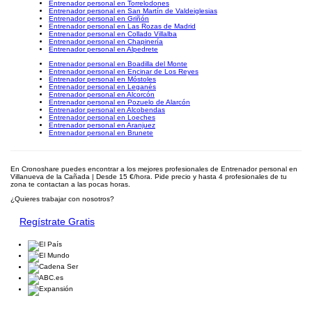
Entrenador personal en Torrelodones
Entrenador personal en San Martín de Valdeiglesias
Entrenador personal en Griñón
Entrenador personal en Las Rozas de Madrid
Entrenador personal en Collado Villalba
Entrenador personal en Chapinería
Entrenador personal en Alpedrete
Entrenador personal en Boadilla del Monte
Entrenador personal en Encinar de Los Reyes
Entrenador personal en Móstoles
Entrenador personal en Leganés
Entrenador personal en Alcorcón
Entrenador personal en Pozuelo de Alarcón
Entrenador personal en Alcobendas
Entrenador personal en Loeches
Entrenador personal en Aranjuez
Entrenador personal en Brunete
En Cronoshare puedes encontrar a los mejores profesionales de Entrenador personal en
Villanueva de la Cañada | Desde 15 €/hora. Pide precio y hasta 4 profesionales de tu
zona te contactan a las pocas horas.
¿Quieres trabajar con nosotros?
Regístrate Gratis