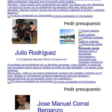
militar profesional, descubrí que mi vocación sería realizar...
Toni dice:
"Llevo mucho años entrenando con david, sus clases son muy dinámicas
y la forma en la que me va cambiando los ejercicios hace que nunca sean
aburridas. Siempre motiva y busca que dé el máximo cuidando la técnica y evitando
lesiones."
4 veces contratado en Cronoshare
Pedir presupuesto
Email validado
1/11
Teléfono validado
Responde rápido
Julio Rodríguez
Asesoro tanto a
deportistas
principiantes o
avanzados que
10 (12)
Madrid (Madrid) 28024 Campamento
necesiten mejorar en
el resultado del rendimiento de su disciplina deportiva, como también a personas
que necesiten apoyo para un cambio de estilo de vida saludable y no sepan cómo
empezar.
Miguel dice:
"Julio es muy buen profesional, puntual, muy amable y cercano en el
trato. Realiza un seguimiento semanal variando los tipos de ejercicios y
preocupándose por la evolución. Estoy muy satisfecho."
22 veces contratado en Cronoshare
Pedir presupuesto
Jose Manuel Corral
Berganzo