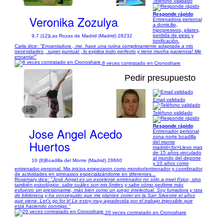
Teléfono validado
Responde rápido
Veronika Zozulya
Entrenadora personal
a domicilio,
hipopresivos, pilates,
perdida de peso y
9,7 (12)
Las Rozas de Madrid (Madrid) 28232
tonificación.
Carla dice:
"Encantadora , me. hace una rutina completamente adaptada a mis
necesidades , super puntual , lo explica todo perfecto y tiene mucha paciencia! Me
encanta!"
8 veces contratado en Cronoshare
Pedir presupuesto
Email validado
1/5
Teléfono validado
Responde rápido
Jose Angel Acedo
Entrenador personal
zona norte boadilla
Huertos
del monte
madrid</br>Llevo mas
de 15 años vinculado
al mundo del deporte
10 (8)
Boadilla del Monte (Madrid) 28660
y 10 años como
entrenador personal. Mis inicios empezaron como monitor/entrenador y coordinador
de actividades en gimnasios especializándome en diferentes...
Rosemary dice:
"José Angel es un excelente entrenador no sólo a nivel físico, sino
también psicológico: sabe cuáles son mis límites y sabe cómo pedirme más
esfuerzo sin presionarme, más bien como un juego intelectual. Soy fumadora y rata
de biblioteca y ha conseguido que me plantee correr en la San Silvestre el años
que viene. Let's go for it! Le estoy muy agradecida por el trabajo imposible que
está haciendo conmigo."
20 veces contratado en Cronoshare