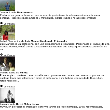
Juan opina de
Peterentrena
:
Pedro es un gran profesional, que se adapta perfectamente a las necesidades de cada
persona. Hace las clases amenas y motivantes, incluso cuando no apetece entrenar.
Verificada
Isabel Clara opina de
Luis Manuel Maldonado Entrenador
:
Luis Manuel es un profesional con una extraordinaria preparación. Personaliza el trabajo de una
manera óptima, y está atento a cualquier circunstancia que tenga que considerar. Además, es
un...
Verificada
Palmira opina de
Yulius
:
Pues empiezo mañana, pero no sabia como ponerme en contacto con vosotros, porque me
gustaría tener más información sobre el profesional q me habéis recomendado Currículum,
referencias Me...
Verificada
Luis opina de
David Molés Breva
:
Muy buen profesional. Implicado, serio y te anima en todo momento. 100% recomendable.