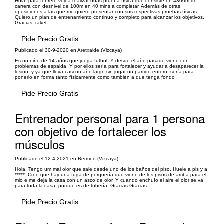
Hola, para febrero voy a realizar unas prueba física que consiste en 4300m de
carrera con desnivel de 100m en 40 mins a completar. Además de otras
oposiciones a las que me quiero presentar con sus respectivas pruebas físicas.
Quiero un plan de entrenamiento continuo y completo para alcanzar los objetivos.
Gracias, rakel
Pide Precio Gratis
Publicado el 30-9-2020 en Aretxalde (Vizcaya)
Es un niño de 14 años que juega futbol. Y desde el año pasado viene con
problemas de espalda. Y por ellos sería para fortalecer y ayudar a desaparecer la
lesión, y ya que lleva casi un año largo sin jugar un partido entero, sería para
ponerlo en forma tanto físicamente como también a que tenga fondo .
Pide Precio Gratis
Entrenador personal para 1 persona
con objetivo de fortalecer los
músculos
Publicado el 12-4-2021 en Bermeo (Vizcaya)
Hola. Tengo um mal olor que sale desde uno de los baños del piso. Huele a pis y a
*****. Creo que hay una fuga de porquería que viene de los pisos de arriba para el
mio e me deja la casa con un asco de olor. Y cuando enchufo el aire el olor se va
para toda la casa, porque es de tubería. Gracias Gracias
Pide Precio Gratis