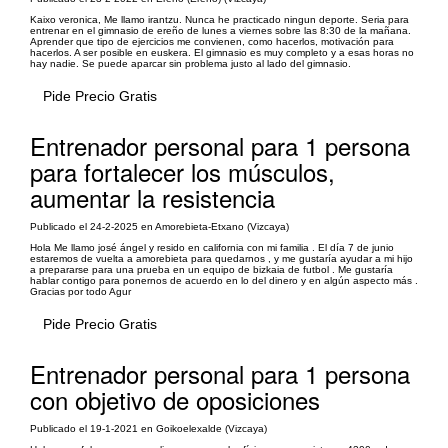
Kaixo veronica, Me llamo irantzu. Nunca he practicado ningun deporte. Seria para
entrenar en el gimnasio de ereño de lunes a viernes sobre las 8:30 de la mañana.
Aprender que tipo de ejercicios me convienen, como hacerlos, motivación para
hacerlos. A ser posible en euskera. El gimnasio es muy completo y a esas horas no
hay nadie. Se puede aparcar sin problema justo al lado del gimnasio.
Pide Precio Gratis
Entrenador personal para 1 persona
para fortalecer los músculos,
aumentar la resistencia
Publicado el 24-2-2025 en Amorebieta-Etxano (Vizcaya)
Hola Me llamo josé ángel y resido en california con mi familia . El día 7 de junio
estaremos de vuelta a amorebieta para quedarnos , y me gustaría ayudar a mi hijo
a prepararse para una prueba en un equipo de bizkaia de futbol . Me gustaría
hablar contigo para ponernos de acuerdo en lo del dinero y en algún aspecto más .
Gracias por todo Agur
Pide Precio Gratis
Entrenador personal para 1 persona
con objetivo de oposiciones
Publicado el 19-1-2021 en Goikoelexalde (Vizcaya)