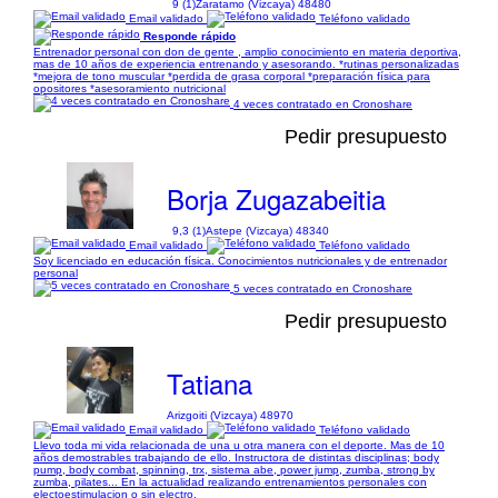
9 (1)
Zaratamo (Vizcaya) 48480
Email validado
Teléfono validado
Responde rápido
Entrenador personal con don de gente , amplio conocimiento en materia deportiva,
mas de 10 años de experiencia entrenando y asesorando. *rutinas personalizadas
*mejora de tono muscular *perdida de grasa corporal *preparación física para
opositores *asesoramiento nutricional
4 veces contratado en Cronoshare
Pedir presupuesto
Borja Zugazabeitia
9,3 (1)
Astepe (Vizcaya) 48340
Email validado
Teléfono validado
Soy licenciado en educación física. Conocimientos nutricionales y de entrenador
personal
5 veces contratado en Cronoshare
Pedir presupuesto
Tatiana
Arizgoiti (Vizcaya) 48970
Email validado
Teléfono validado
Llevo toda mi vida relacionada de una u otra manera con el deporte. Mas de 10
años demostrables trabajando de ello. Instructora de distintas disciplinas; body
pump, body combat, spinning, trx, sistema abe, power jump, zumba, strong by
zumba, pilates... En la actualidad realizando entrenamientos personales con
electoestimulacion o sin electro.