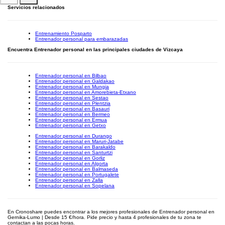
Servicios relacionados
Entrenamiento Posparto
Entrenador personal para embarazadas
Encuentra Entrenador personal en las principales ciudades de Vizcaya
Entrenador personal en Bilbao
Entrenador personal en Galdakao
Entrenador personal en Mungia
Entrenador personal en Amorebieta-Etxano
Entrenador personal en Sestao
Entrenador personal en Plentzia
Entrenador personal en Basauri
Entrenador personal en Bermeo
Entrenador personal en Ermua
Entrenador personal en Getxo
Entrenador personal en Durango
Entrenador personal en Maruri-Jatabe
Entrenador personal en Barakaldo
Entrenador personal en Santurtzi
Entrenador personal en Gorliz
Entrenador personal en Algorta
Entrenador personal en Balmaseda
Entrenador personal en Portugalete
Entrenador personal en Zalla
Entrenador personal en Sopelana
En Cronoshare puedes encontrar a los mejores profesionales de Entrenador personal en
Gernika-Lumo | Desde 15 €/hora. Pide precio y hasta 4 profesionales de tu zona te
contactan a las pocas horas.