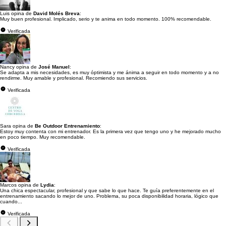
Luis opina de
David Molés Breva
:
Muy buen profesional. Implicado, serio y te anima en todo momento. 100% recomendable.
Verificada
Nancy opina de
José Manuel
:
Se adapta a mis necesidades, es muy óptimista y me ánima a seguir en todo momento y a no
rendirme. Muy amable y profesional. Recomiendo sus servicios.
Verificada
Sara opina de
Be Outdoor Entrenamiento
:
Estoy muy contenta con mi entrenador. Es la primera vez que tengo uno y he mejorado mucho
en poco tiempo. Muy recomendable.
Verificada
Marcos opina de
Lydia
:
Una chica espectacular, profesional y que sabe lo que hace. Te guía preferentemente en el
entrenamiento sacando lo mejor de uno. Problema, su poca disponibilidad horaria, lógico que
cuando...
Verificada