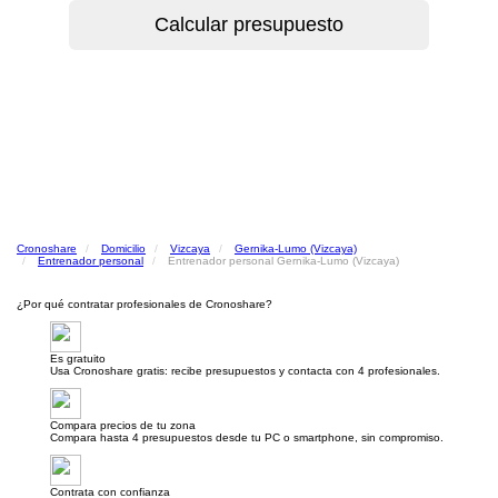
Cronoshare
Domicilio
Vizcaya
Gernika-Lumo (Vizcaya)
Entrenador personal
Entrenador personal Gernika-Lumo (Vizcaya)
¿Por qué contratar profesionales de Cronoshare?
Es gratuito
Usa Cronoshare gratis: recibe presupuestos y contacta con 4 profesionales.
Compara precios de tu zona
Compara hasta 4 presupuestos desde tu PC o smartphone, sin compromiso.
Contrata con confianza