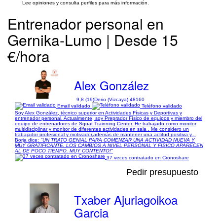
Lee opiniones y consulta perfiles para más información.
Entrenador personal en
Gernika-Lumo | Desde 15
€/hora
Alex González
9,8 (19)
Derio (Vizcaya) 48160
Email validado
Teléfono validado
Soy Alex González, técnico superior en Actividades Físicas y Deportivas y
entrenador personal. Actualmente, soy Preprador Físico de equipos y miembro del
equipo de entrenadores de Squat Trainning Center. He trabajado como monitor
multidisciplinar y monitor de diferentes actividades en sala . Me considero un
trabajador profesional y motivador,además de mantener una actitud positiva y...
Borja dice:
"UN TRATO GENIAL PARA COMENZAR UNA ACTIVIDAD NUEVA Y
MUY GRATIFICANTE. LOS CAMBIOS A NIVEL PERSONAL Y FISICO APARECEN
AL DE POCO TIEMPO. MUY CONTENTO!"
37 veces contratado en Cronoshare
Pedir presupuesto
Txaber Ajuriagoikoa
Garcia