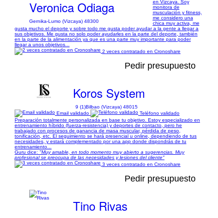
Veronica Odiaga
en Vizcaya. Soy
monitora de
musculación y fitness,
me considero una
Gernika-Lumo (Vizcaya) 48300
chica muy activa, me
gusta mucho el deporte y sobre todo me gusta poder ayudar a la gente a llegar a
sus objetivos. Me gusta no solo poder ayudarles en la parte del deporte, también
en la parte de la alimentación ya que es una parte muy importante para poder
llegar a unos objetivos...
2 veces contratado en Cronoshare
Pedir presupuesto
Koros System
9 (1)
Bilbao (Vizcaya) 48015
Email validado
Teléfono validado
Preparación totalmente personalizada en base tu objetivo. Estoy especializado en
entrenamiento híbrido (fuerza-resistencia) y deportes de contacto, pero he
trabajado con procesos de ganancia de masa muscular, pérdida de peso,
tonificación, etc. El seguimiento se hará presencial u online, dependiendo de tus
necesidades, y estará complementado por una app donde dispondrás de tu
entrenamiento...
Guru dice:
"Muy amable, en todo momento muy abierto a sugerencias. Muy
profesional se preocupa de las necesidades y lesiones del cliente"
3 veces contratado en Cronoshare
Pedir presupuesto
Tino Rivas