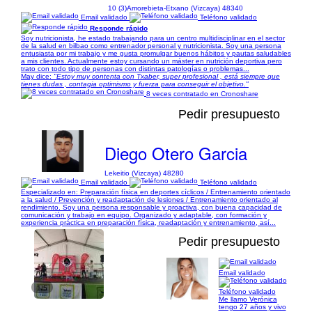
10 (3)
Amorebieta-Etxano (Vizcaya) 48340
Email validado
Teléfono validado
Responde rápido
Soy nutricionista, he estado trabajando para un centro multidisciplinar en el sector
de la salud en bilbao como entrenador personal y nutricionista. Soy una persona
entusiasta por mi trabajo y me gusta promulgar buenos hábitos y pautas saludables
a mis clientes. Actualmente estoy cursando un máster en nutrición deportiva pero
trato con todo tipo de personas con distintas patologías o problemas...
May dice:
"Estoy muy contenta con Txaber, super profesional , está siempre que
tienes dudas , contagia optimismo y fuerza para conseguir el objetivo."
8 veces contratado en Cronoshare
Pedir presupuesto
Diego Otero Garcia
Lekeitio (Vizcaya) 48280
Email validado
Teléfono validado
Especializado en: Preparación física en deportes cíclicos / Entrenamiento orientado
a la salud / Prevención y readaptación de lesiones / Entrenamiento orientado al
rendimiento. Soy una persona responsable y proactiva, con buena capacidad de
comunicación y trabajo en equipo. Organizado y adaptable, con formación y
experiencia práctica en preparación física, readaptación y entrenamiento, así...
Pedir presupuesto
Email validado
1/5
Teléfono validado
Me llamo Verónica
tengo 27 años y vivo