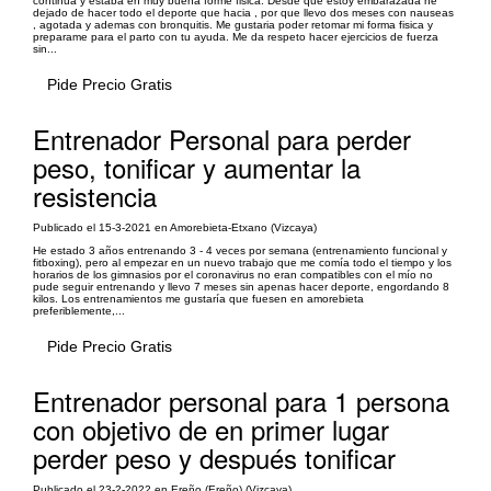
continua y estaba en muy buena forme fisica. Desde que estoy embarazada he
dejado de hacer todo el deporte que hacia , por que llevo dos meses con nauseas
, agotada y ademas con bronquitis. Me gustaria poder retomar mi forma fisica y
preparame para el parto con tu ayuda. Me da respeto hacer ejercicios de fuerza
sin...
Pide Precio Gratis
Entrenador Personal para perder
peso, tonificar y aumentar la
resistencia
Publicado el 15-3-2021 en Amorebieta-Etxano (Vizcaya)
He estado 3 años entrenando 3 - 4 veces por semana (entrenamiento funcional y
fitboxing), pero al empezar en un nuevo trabajo que me comía todo el tiempo y los
horarios de los gimnasios por el coronavirus no eran compatibles con el mío no
pude seguir entrenando y llevo 7 meses sin apenas hacer deporte, engordando 8
kilos. Los entrenamientos me gustaría que fuesen en amorebieta
preferiblemente,...
Pide Precio Gratis
Entrenador personal para 1 persona
con objetivo de en primer lugar
perder peso y después tonificar
Publicado el 23-2-2022 en Ereño (Ereño) (Vizcaya)