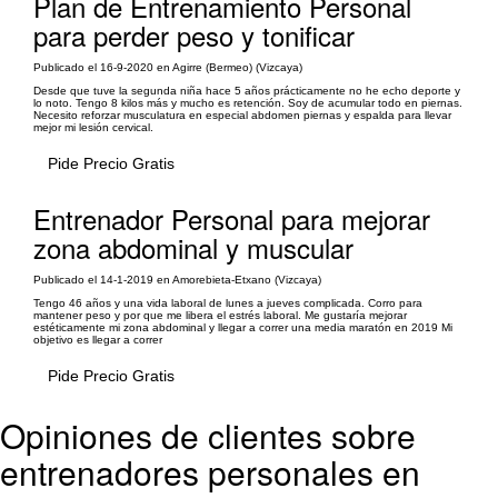
Plan de Entrenamiento Personal
para perder peso y tonificar
Publicado el 16-9-2020 en Agirre (Bermeo) (Vizcaya)
Desde que tuve la segunda niña hace 5 años prácticamente no he echo deporte y
lo noto. Tengo 8 kilos más y mucho es retención. Soy de acumular todo en piernas.
Necesito reforzar musculatura en especial abdomen piernas y espalda para llevar
mejor mi lesión cervical.
Pide Precio Gratis
Entrenador Personal para mejorar
zona abdominal y muscular
Publicado el 14-1-2019 en Amorebieta-Etxano (Vizcaya)
Tengo 46 años y una vida laboral de lunes a jueves complicada. Corro para
mantener peso y por que me libera el estrés laboral. Me gustaría mejorar
estéticamente mi zona abdominal y llegar a correr una media maratón en 2019 Mi
objetivo es llegar a correr
Pide Precio Gratis
Opiniones de clientes sobre
entrenadores personales en