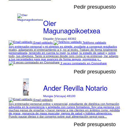
Pedir presupuesto
Oier
Magunagoikoetxea
Elejalde (Vizcaya) 48382
Email validado
Teléfono validado
Soy entrenador personal y mi objetivo es simple: ayudarte a conseguir resultados
reales, adaptando el entrenamiento a ti, no al revés. Trabajo de forma totalmente
personalizada, teniendo en cuenta tu nivel, tu edad, tu estado de salud y, sobre
todo, tus objetivos. Tanto si empiezas desde cero como si ya entrenas, me adapto
a tus necesidades para que avances de forma segura, progresiva y...
3 veces contratado en Cronoshare
Pedir presupuesto
Ander Revilla Notario
Mungia (Vizcaya) 48100
Email validado
Soy entrenador personal online y presencial, estudiante de dietética con formación
adquirida en la experiencia y ampliada con cursos formativos. Soy una persona con
muchas ganas de enseñar y hacer mejorar a mis clientes en ámbitos como: pérdida
de grasa, ganancia de masa muscular, mejora de salud y hábitos alimenticios.
Puedo pautar dietas o dar consejos sobre qué alimentación seguir para...
Pedir presupuesto