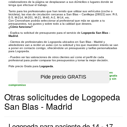
colaboradores de la página se desplazaran a sus domicilios o lugares donde se
tenga que efectuar el trabajo.
Tanto para los profesionales que han tenido que utilizar sus vehículos (coche o
bicicleta), las vías de circulación cercanas a San Blas – Canillejas (28022) son: R-3,
E-5, M-214, M-201, M-21, M-40, A-2, M-14, etc.
Con Cronoshare podrás seleccionar al profesional que más se ajuste a tu
presupuestos, tus gustos y sobre todo a la calidad que desees.
¿Cómo funciona?
- Explica tu solicitud de presupuesto para el servicio de
Logopeda San Blas -
Madrid
.
- Cientos de profesionales de Logopeda ubicados en San Blas - Madrid y
alrededores van a recibir un aviso con tu solicitud y los que muestren interés se van
a poner en contacto contigo, ofreciéndote un presupuesto y tarifas personalizadas
para Logopeda.
- Puedes ver las valoraciones de otros clientes así como el perfil de cada
profesional para poder comparar los presupuestos y tomar la mejor decisión.
Pide precio Gratis para
Logopeda
.
es
gratis
y sin
compromiso
Otras solicitudes de Logopeda
San Blas - Madrid
Logopeda para paciente de 14 - 17