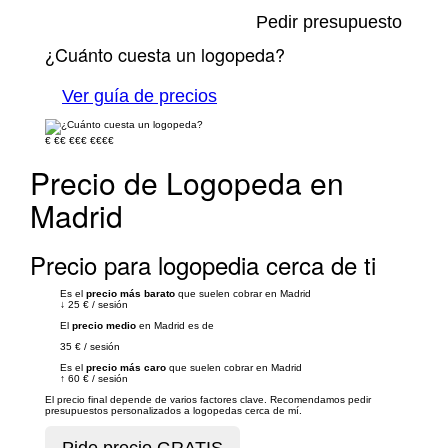
Pedir presupuesto
¿Cuánto cuesta un logopeda?
Ver guía de precios
€
€€
€€€
€€€€
Precio de Logopeda en
Madrid
Precio para logopedia cerca de ti
Es el
precio más barato
que suelen cobrar en Madrid
↓
25 €
/
sesión
El
precio medio
en Madrid es de
35 €
/
sesión
Es el
precio más caro
que suelen cobrar en Madrid
↑
60 €
/
sesión
El precio final depende de varios factores clave. Recomendamos pedir
presupuestos personalizados a logopedas cerca de mí.