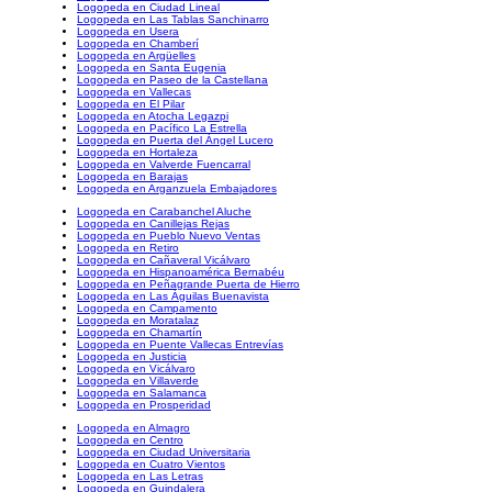
Logopeda en Ciudad Lineal
Logopeda en Las Tablas Sanchinarro
Logopeda en Usera
Logopeda en Chamberí
Logopeda en Argüelles
Logopeda en Santa Eugenia
Logopeda en Paseo de la Castellana
Logopeda en Vallecas
Logopeda en El Pilar
Logopeda en Atocha Legazpi
Logopeda en Pacífico La Estrella
Logopeda en Puerta del Ángel Lucero
Logopeda en Hortaleza
Logopeda en Valverde Fuencarral
Logopeda en Barajas
Logopeda en Arganzuela Embajadores
Logopeda en Carabanchel Aluche
Logopeda en Canillejas Rejas
Logopeda en Pueblo Nuevo Ventas
Logopeda en Retiro
Logopeda en Cañaveral Vicálvaro
Logopeda en Hispanoamérica Bernabéu
Logopeda en Peñagrande Puerta de Hierro
Logopeda en Las Águilas Buenavista
Logopeda en Campamento
Logopeda en Moratalaz
Logopeda en Chamartín
Logopeda en Puente Vallecas Entrevías
Logopeda en Justicia
Logopeda en Vicálvaro
Logopeda en Villaverde
Logopeda en Salamanca
Logopeda en Prosperidad
Logopeda en Almagro
Logopeda en Centro
Logopeda en Ciudad Universitaria
Logopeda en Cuatro Vientos
Logopeda en Las Letras
Logopeda en Guindalera