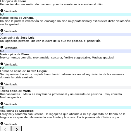
Eliz opina de
Elena
:
Hemos tenido una sesión de momento y sabía mantener la atención al niño
Verificada
MA
Marisol opina de
Johana
:
Ha sido la primera valoración sin embargo ha sido muy profesional y exhaustiva dicha valoración,
me ha gustado.
Verificada
JC
Juan opina de
Jose Luis
:
Un logopeda perfecto, dio con la clave de lo que me pasaba, el primer día.
Verificada
MA
María opina de
Elena
:
Muy contentos con ella, muy amable, cercana, flexible y agradable. Muchas gracias!!
Verificada
FD
Fernando opina de
Centro Lingua
:
Su disposición ha sido completa han ofrecido alternativa ara el seguimiento de las sesiones
durante la crisis sanitaria.
Verificada
TE
Teresa opina de
Maria
:
Buenas tardes !! María es muy buena profesional y un encanto de persona , muy correcta .
Muchas gracias
Verificada
AD
Ana opina de
Logopeda
:
Estoy muy contenta con Cristina , la logopeda que atiende a mi hija operada de frenillo de la
lengua e incapaz de diferenciar la erre fuerte y la suave. En la primera cita Cristina supo...
Verificada