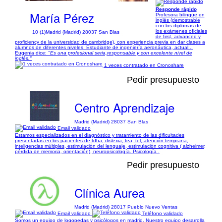
Responde rápido
María Pérez
Profesora bilingüe en
inglés (demostrable
con los diplomas de
los exámenes oficiales
10 (1)
Madrid (Madrid) 28037 San Blas
de first, advanced y
proficiency de la universidad de cambridge), con experiencia previa en dar clases a
alumnos de diferentes niveles. Estudiante de ingeniería aeronáutica, actual...
Eugenia dice:
"Es una profesional seria,responsable y con excelente nivel de
inglés."
1 veces contratado en Cronoshare
Pedir presupuesto
Centro Aprendizaje
Madrid (Madrid) 28037 San Blas
Email validado
Estamos especializados en el diagnóstico y tratamiento de las dificultades
presentadas en los pacientes de tdha, dislexia, tea, tel, atención temprana,
inteligencias múltiples, estimulación del lenguaje, estimulación cognitiva ( alzheimer,
pérdida de memoria, orientación), neuropsicología. Psicología .
Pedir presupuesto
Clínica Aurea
Madrid (Madrid) 28017 Pueblo Nuevo Ventas
Email validado
Teléfono validado
Somos un equipo de logopedas y psicólogos en madrid. Nuestro equipo desarrolla