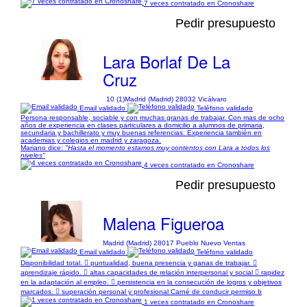
7 veces contratado en Cronoshare
Pedir presupuesto
Lara Borlaf De La
Cruz
10 (1)
Madrid (Madrid) 28032 Vicálvaro
Email validado
Teléfono validado
Persona responsable, sociable y con muchas granas de trabajar. Con mas de ocho
años de experiencia en clases particulares a domicilio a alumnos de primaria,
secundaria y bachillerato y muy buenas referencias. Experiencia también en
academias y colegios en madrid y zaragoza.
Mariano dice:
"Hasta el momento estamos muy contentos con Lara a todos los
niveles"
4 veces contratado en Cronoshare
Pedir presupuesto
Malena Figueroa
Madrid (Madrid) 28017 Pueblo Nuevo Ventas
Email validado
Teléfono validado
Disponibilidad total.  puntualidad, buena presencia y ganas de trabajar. 
aprendizaje rápido.  altas capacidades de relación interpersonal y social  rapidez
en la adaptación al empleo.  persistencia en la consecución de logros y objetivos
marcados.  superación personal y profesional Carné de conducir permiso b
1 veces contratado en Cronoshare