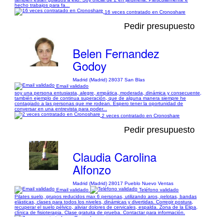
hecho trabajos para fa...
16 veces contratado en Cronoshare
Pedir presupuesto
Belen Fernandez
Godoy
Madrid (Madrid) 28037 San Blas
Email validado
soy una persona entusiasta, alegre, empática, moderada, dinámica y consecuente,
también ejemplo de continua superación, que de alguna manera siempre he
contagiado a las personas que me rodean. Espero tener la oportunidad de
conversar en una entrevista para poder...
2 veces contratado en Cronoshare
Pedir presupuesto
Claudia Carolina
Alfonzo
Madrid (Madrid) 28017 Pueblo Nuevo Ventas
Email validado
Teléfono validado
Pilates suelo, grupos reducidos max 6 personas, utilizando aros, pelotas, bandas
elásticas, clases para todos los niveles, dinámicas y divertidas. Corregir postura,
recuperar el suelo pélvico, aliviar dolores de cervicales, espalda. Zona de la Elipa,
clínica de fisioterapia. Clase gratuita de prueba. Contactar para información.