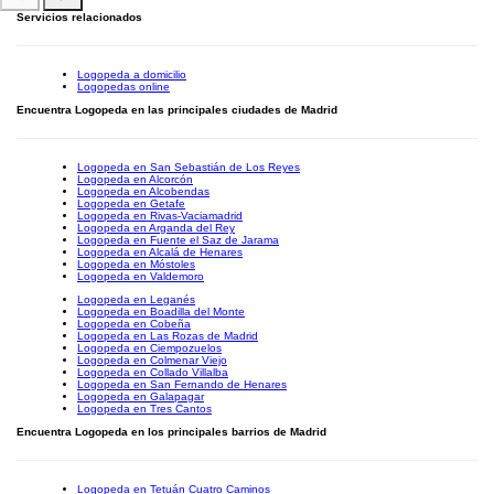
Servicios relacionados
Logopeda a domicilio
Logopedas online
Encuentra Logopeda en las principales ciudades de Madrid
Logopeda en San Sebastián de Los Reyes
Logopeda en Alcorcón
Logopeda en Alcobendas
Logopeda en Getafe
Logopeda en Rivas-Vaciamadrid
Logopeda en Arganda del Rey
Logopeda en Fuente el Saz de Jarama
Logopeda en Alcalá de Henares
Logopeda en Móstoles
Logopeda en Valdemoro
Logopeda en Leganés
Logopeda en Boadilla del Monte
Logopeda en Cobeña
Logopeda en Las Rozas de Madrid
Logopeda en Ciempozuelos
Logopeda en Colmenar Viejo
Logopeda en Collado Villalba
Logopeda en San Fernando de Henares
Logopeda en Galapagar
Logopeda en Tres Cantos
Encuentra Logopeda en los principales barrios de Madrid
Logopeda en Tetuán Cuatro Caminos