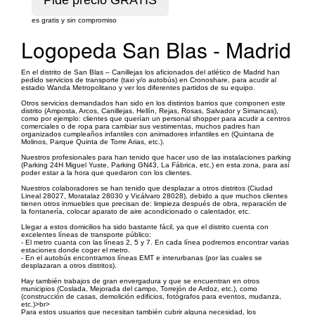
es gratis y sin compromiso
Logopeda San Blas - Madrid
En el distrito de San Blas – Canillejas los aficionados del atlético de Madrid han
pedido servicios de transporte (taxi y/o autobús) en Cronoshare, para acudir al
estadio Wanda Metropolitano y ver los diferentes partidos de su equipo.
Otros servicios demandados han sido en los distintos barrios que componen este
distrito (Amposta, Arcos, Canillejas, Hellín, Rejas, Rosas, Salvador y Simancas),
como por ejemplo: clientes que querían un personal shopper para acudir a centros
comerciales o de ropa para cambiar sus vestimentas, muchos padres han
organizados cumpleaños infantiles con animadores infantiles en (Quintana de
Molinos, Parque Quinta de Torre Arias, etc.).
Nuestros profesionales para han tenido que hacer uso de las instalaciones parking
(Parking 24H Miguel Yuste, Parking GN43, La Fábrica, etc.) en esta zona, para así
poder estar a la hora que quedaron con los clientes.
Nuestros colaboradores se han tenido que desplazar a otros distritos (Ciudad
Lineal 28027, Moratalaz 28030 y Vicálvaro 28028), debido a que muchos clientes
tienen otros inmuebles que precisan de: limpieza después de obra, reparación de
la fontanería, colocar aparato de aire acondicionado o calentador, etc.
Llegar a estos domicilios ha sido bastante fácil, ya que el distrito cuenta con
excelentes líneas de transporte público:
- El metro cuanta con las líneas 2, 5 y 7. En cada línea podremos encontrar varias
estaciones donde coger el metro.
- En el autobús encontramos líneas EMT e interurbanas (por las cuales se
desplazaran a otros distritos).
Hay también trabajos de gran envergadura y que se encuentran en otros
municipios (Coslada, Mejorada del campo, Torrejón de Ardoz, etc.), como
(construcción de casas, demolición edificios, fotógrafos para eventos, mudanza,
etc.)>br>
Para estos usuarios que necesitan también cubrir alguna necesidad, los