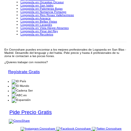
Logopeda en Orcasitas Orcasur
Logopeda en San Isidro
Logopeda en Palomeras Bajas
Logopeda en Numancia Portazgo
Logopeda en Rios Rosas Vallehermoso
Logopeda en Aravaca
Logopeda en Bellas Vistas
Logopeda en Lavapiés
Logopeda en Vista Alegre Abrantes
Logopeda en Pinar del Rey
Logopeda en Recoletos
En Cronoshare puedes encontrar a los mejores profesionales de Logopeda en San Blas -
Madrid. Desarrollo del lenguaje y del habla. Pide precio y hasta 4 profesionales de tu
zona te contactan a las pocas horas.
¿Quieres trabajar con nosotros?
Regístrate Gratis
Pide Precio Gratis