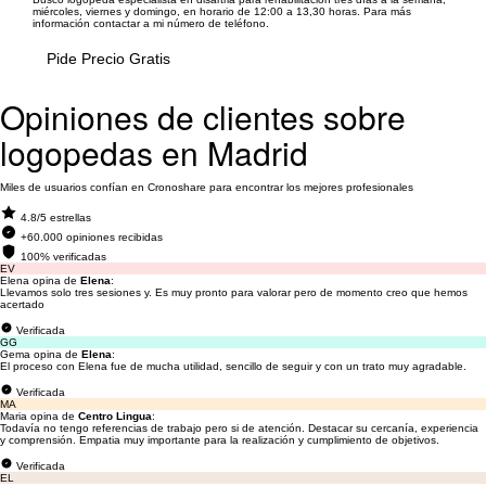
miércoles, viernes y domingo, en horario de 12:00 a 13,30 horas. Para más
información contactar a mi número de teléfono.
Pide Precio Gratis
Opiniones de clientes sobre
logopedas en Madrid
Miles de usuarios confían en Cronoshare para encontrar los mejores profesionales
4.8/5 estrellas
+60.000 opiniones recibidas
100% verificadas
EV
Elena opina de
Elena
:
Llevamos solo tres sesiones y. Es muy pronto para valorar pero de momento creo que hemos
acertado
Verificada
GG
Gema opina de
Elena
:
El proceso con Elena fue de mucha utilidad, sencillo de seguir y con un trato muy agradable.
Verificada
MA
Maria opina de
Centro Lingua
:
Todavía no tengo referencias de trabajo pero si de atención. Destacar su cercanía, experiencia
y comprensión. Empatia muy importante para la realización y cumplimiento de objetivos.
Verificada
EL