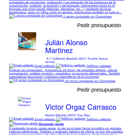
actividades de prevención, evaluación y recuperación de los trastornos de la
comunicación, audición, la fonación y del lenguaje. Intervenimos tanto en el
lenguaje oral como escrito (dislexias, disgrafías, etc...), mediante técnicas
terapéuticas, tanto en niños como en adultos. Intervenimos también en todo lo...
1 veces contratado en Cronoshare
Pedir presupuesto
Julián Alonso
Martinez
8,7 (1)
Madrid (Madrid) 28017 Pueblo Nuevo
Ventas
Email validado
Teléfono validado
Profesor de universidad . (experiencia 28 años). He impartido algebra, cálculo,
programación, análisis numérico, estadística, ecuaciones diferenciales. También
matemáticas financieras y métodos matemáticos de la economía
19 veces contratado en Cronoshare
Pedir presupuesto
Victor Orgaz Carrasco
Madrid (Madrid) 28037 San Blas
Email validado
Teléfono validado
Responde rápido
E trabajado tocando varias ramas, lo mio es el estar frente al publico en grandes
cadenas alimenticias. Tambien e realizado trabajos de oficina ya que mis estudios
tambien estan guiados a ello. Soy oficial de 2 en jardineria. Particularmente e