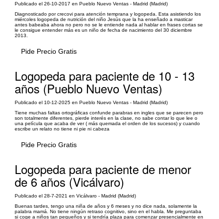
Publicado el 26-10-2017 en Pueblo Nuevo Ventas - Madrid (Madrid)
Diagnosticado por crecovi para atención temprana y logopeda. Esta asistiendo los
miércoles logopeda de nutrición del niño Jesús que la ha enseñado a masticar
antes babeaba ahora no pero no se le entiende nada al hablar en frases cortas se
le consigue entender más es un niño de fecha de nacimiento del 30 diciembre
2013.
Pide Precio Gratis
Logopeda para paciente de 10 - 13
años (Pueblo Nuevo Ventas)
Publicado el 10-12-2025 en Pueblo Nuevo Ventas - Madrid (Madrid)
Tiene muchas faltas ortográficas confunde parabras en ingles que se parecen pero
son totalmente diferentes, pierde interés en la clase, no sabe contar lo que lee o
una película que acaba de ver ( más quemada el orden de los sucesos) y cuando
escribe un relato no tiene ni pie ni cabeza
Pide Precio Gratis
Logopeda para paciente de menor
de 6 años (Vicálvaro)
Publicado el 28-7-2021 en Vicálvaro - Madrid (Madrid)
Buenas tardes, tengo una niña de años y 6 meses y no dice nada, solamente la
palabra mamá. No tiene ningún retraso cognitivo, sino en el habla. Me preguntaba
si coge a niños tan pequeños y si tendría plaza para comenzar presencialmente en