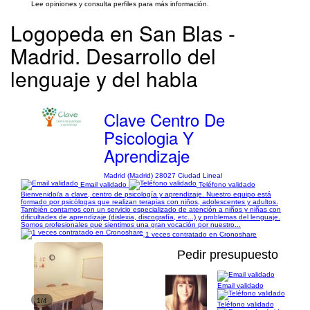
Lee opiniones y consulta perfiles para más información.
Logopeda en San Blas -
Madrid. Desarrollo del
lenguaje y del habla
Clave Centro De
Psicologia Y
Aprendizaje
Madrid (Madrid) 28027 Ciudad Lineal
Email validado
Teléfono validado
Bienvenido/a a clave, centro de psicología y aprendizaje. Nuestro equipo está
formado por psicólogas que realizan terapias con niños, adolescentes y adultos.
También contamos con un servicio especializado de atención a niños y niñas con
dificultades de aprendizaje (dislexia, discografía, etc...) y problemas del lenguaje.
Somos profesionales que sientimos una gran vocación por nuestro...
1 veces contratado en Cronoshare
Pedir presupuesto
Email validado
1/4
Teléfono validado