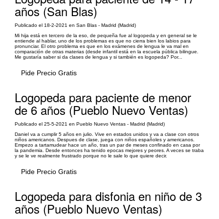
años (San Blas)
Publicado el 18-2-2021 en San Blas - Madrid (Madrid)
Mi hija está en tercero de la eso, de pequeña fue al logopeda y en general se le
entiende al hablar, uno de los problemas es que no cierra bien los labios para
pronunciar. El otro problema es que en los exámenes de lengua le va mal en
comparación de otras materias (desde infantil está en la escuela pública bilingue.
Me gustaría saber si da clases de lengua y si también es logopeda? Por...
Pide Precio Gratis
Logopeda para paciente de menor
de 6 años (Pueblo Nuevo Ventas)
Publicado el 25-5-2021 en Pueblo Nuevo Ventas - Madrid (Madrid)
Daniel va a cumplir 5 años en julio. Vive en estados unidos y va a clase con otros
niños americanos. Despues de clase, juega con niños españoles y americanos.
Empezo a tartamudear hace un año, tras un par de meses confinado en casa por
la pandemia. Desde entonces ha tenido epocas mejores y peores. A veces se traba
y se le ve realmente frustrado porque no le sale lo que quiere decir.
Pide Precio Gratis
Logopeda para disfonia en niño de 3
años (Pueblo Nuevo Ventas)