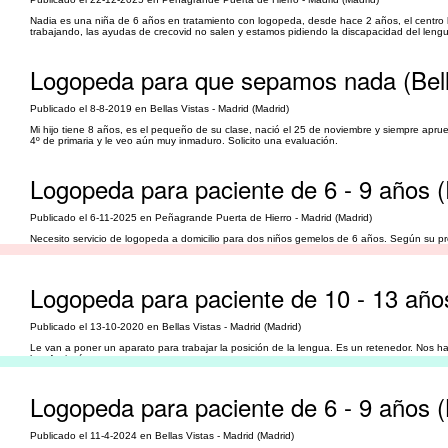
Nadia es una niña de 6 años en tratamiento con logopeda, desde hace 2 años, el centro
trabajando, las ayudas de crecovid no salen y estamos pidiendo la discapacidad del lengu
Logopeda para que sepamos nada (Bell
Publicado el 8-8-2019 en Bellas Vistas - Madrid (Madrid)
Mi hijo tiene 8 años, es el pequeño de su clase, nació el 25 de noviembre y siempre apr
4º de primaria y le veo aún muy inmaduro. Solicito una evaluación.
Logopeda para paciente de 6 - 9 años 
Publicado el 6-11-2025 en Peñagrande Puerta de Hierro - Madrid (Madrid)
Necesito servicio de logopeda a domicilio para dos niños gemelos de 6 años. Según su pr
verbales y en alguna palabras no pronuncian bien la z y r.
Logopeda para paciente de 10 - 13 años
Publicado el 13-10-2020 en Bellas Vistas - Madrid (Madrid)
Le van a poner un aparato para trabajar la posición de la lengua. Es un retenedor. Nos ha
logofoniatría
Logopeda para paciente de 6 - 9 años (
Publicado el 11-4-2024 en Bellas Vistas - Madrid (Madrid)