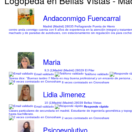
Logopeda en Bellas Vistas - Mad
Andaconmigo Fuencarral
Madrid (Madrid) 28035 Peñagrande Puerta de Hierro
centro anda conmigo cuenta con 6 años de experiencia en la atención integral y tratamient
machado y de paradas de autobuses, con estacionamiento sin regulación ora para coches y
Maria
9,3 (1)
Madrid (Madrid) 28029 El Pilar
Email validado
Teléfono validado
Teresa dice:
"Buenas tardes !! María es muy buena profesional y un encanto de persona ,
8 veces contratado en Cronoshare
Lidia Jimenez
10 (1)
Madrid (Madrid) 28039 Bellas Vistas
Email validado
Responde rápido
Clases particulares de secundaria en madrid. Estudiante de ingeniería geométrica y topogr
hasta bachillerato.
2 veces contratado en Cronoshare
Psicoevolutivo