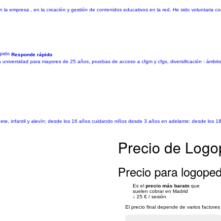
en la empresa , en la creación y gestión de contenidos educativos en la red. He sido voluntaria 
Responde rápido
universidad para mayores de 25 años, pruebas de acceso a cfgm y cfgs, diversificación - ámbito c
ete, infantil y alevín; desde los 16 años cuidando niños desde 3 años en adelante; desde los 1
Precio de Logo
Precio para logoped
Es el
precio más barato
que
suelen cobrar en Madrid
↓
25 €
/
sesión
El precio final depende de varios factor