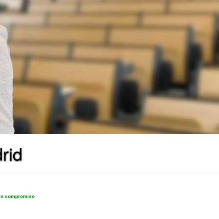
rid
sin compromiso