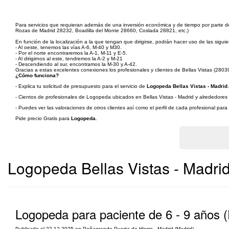
Para servicios que requieran además de una inversión económica y de tiempo por parte de lo
Rozas de Madrid 28232, Boadilla del Monte 28660, Coslada 28821, etc.)
En función de la localización a la que tengan que dirigirse, podrán hacer uso de las siguie
- Al oeste, tenemos las vías A-6, M-40 y M30.
- Por el norte encontraremos la A-1, M-11 y E-5.
- Al dirigirnos al este, tendremos la A-2 y M-21
- Descendiendo al sur, encontramos la M-30 y A-42.
Gracias a estas excelentes conexiones los profesionales y clientes de Bellas Vistas (28039
¿Cómo funciona?
- Explica tu solicitud de presupuesto para el servicio de
Logopeda Bellas Vistas - Madrid
.
- Cientos de profesionales de Logopeda ubicados en Bellas Vistas - Madrid y alrededores v
- Puedes ver las valoraciones de otros clientes así como el perfil de cada profesional par
Pide precio Gratis para
Logopeda
.
Logopeda Bellas Vistas - Madri
Logopeda para paciente de 6 - 9 años 
Publicado el 22-12-2025 en Peñagrande Puerta de Hierro - Madrid (Madrid)