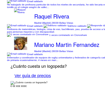
Email validado
He trabajado de profesora particular de todos los niveles de secundaria, he sido becaria 
tomillo en el colegio aragón de vallec...
Raquel Rivera
Madrid (Madrid) 28039 Bellas Vistas
Email validado
Teléfono validado
Profesora de matemáticas, biología, ctma de eso, bachillerato, pau, prueba de acceso a la 
para personas mayores y con discapacidad.
1 veces contratado en Cronoshare
Mariano Martin Fernandez
Madrid (Madrid) 28039 Bellas Vistas
Email validado
entrenador y coordinador de equipos de rugby universitarios y federados de categoría cad
de primaria ocasionalmente; 4 meses en man...
¿Cuánto cuesta un logopeda?
Ver guía de precios
€
€€
€€€
€€€€