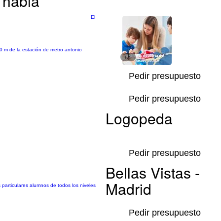
 habla
El
00 m de la estación de metro antonio
1/5
Pedir presupuesto
Pedir presupuesto
Logopeda
Pedir presupuesto
Bellas Vistas -
Madrid
 particulares alumnos de todos los niveles
Pedir presupuesto