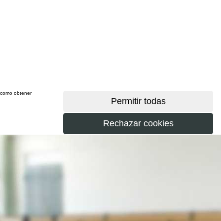
sí como obtener
más