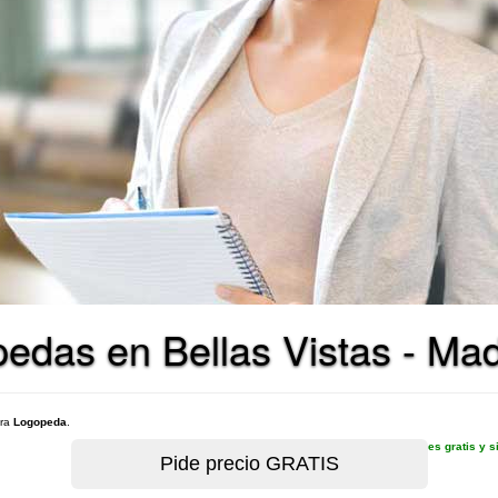
edas en Bellas Vistas - Mad
ara
Logopeda
.
es gratis y 