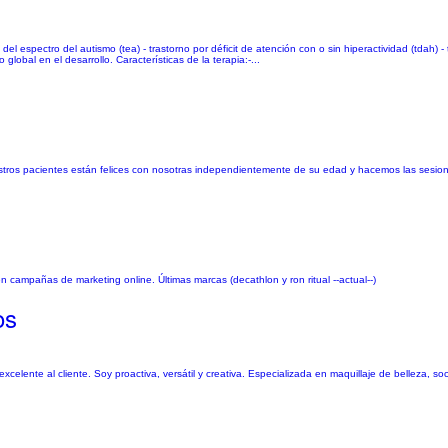
l espectro del autismo (tea) - trastorno por déficit de atención con o sin hiperactividad (tdah) - t
lobal en el desarrollo. Características de la terapia: ​-...
uestros pacientes están felices con nosotras independientemente de su edad y hacemos las sesi
 campañas de marketing online. Últimas marcas (decathlon y ron ritual --actual--)
os
elente al cliente. Soy proactiva, versátil y creativa. Especializada en maquillaje de belleza, socia