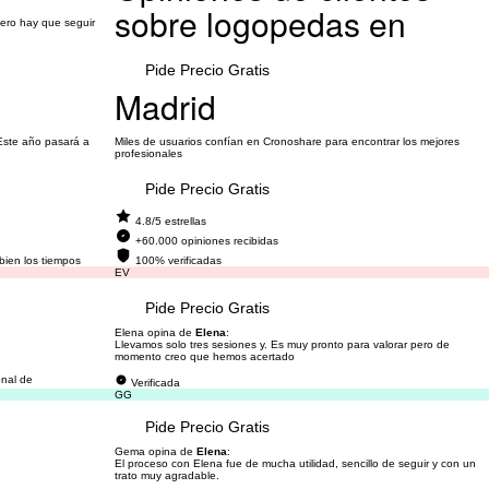
sobre logopedas en
ero hay que seguir
Pide Precio Gratis
Madrid
 Este año pasará a
Miles de usuarios confían en Cronoshare para encontrar los mejores
profesionales
Pide Precio Gratis
4.8/5 estrellas
+60.000 opiniones recibidas
bien los tiempos
100% verificadas
EV
Pide Precio Gratis
Elena opina de
Elena
:
Llevamos solo tres sesiones y. Es muy pronto para valorar pero de
momento creo que hemos acertado
onal de
Verificada
GG
Pide Precio Gratis
Gema opina de
Elena
:
El proceso con Elena fue de mucha utilidad, sencillo de seguir y con un
trato muy agradable.