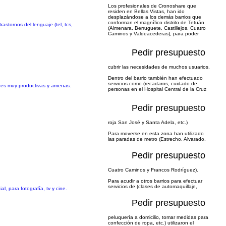
Los profesionales de Cronoshare que
residen en Bellas Vistas, han ido
desplazándose a los demás barrios que
conforman el magnífico distrito de Tetuán
rastornos del lenguaje (tel, tcs,
(Almenara, Berruguete, Castillejos, Cuatro
Caminos y Valdeacederas), para poder
Pedir presupuesto
cubrir las necesidades de muchos usuarios.
Dentro del barrio también han efectuado
servicios como (recadaros, cuidado de
ones muy productivas y amenas.
personas en el Hospital Central de la Cruz
Pedir presupuesto
roja San José y Santa Adela, etc.)
Para moverse en esta zona han utilizado
las paradas de metro (Estrecho, Alvarado,
Pedir presupuesto
Cuatro Caminos y Francos Rodríguez).
Para acudir a otros barrios para efectuar
servicios de (clases de automaquillaje,
l, para fotografía, tv y cine.
Pedir presupuesto
peluquería a domicilio, tomar medidas para
confección de ropa, etc.) utilizaron el