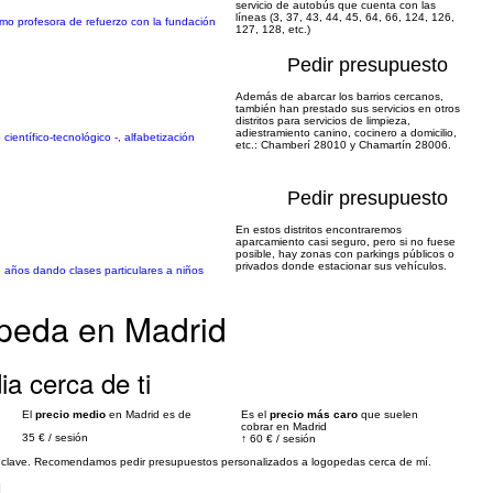
servicio de autobús que cuenta con las
líneas (3, 37, 43, 44, 45, 64, 66, 124, 126,
como profesora de refuerzo con la fundación
127, 128, etc.)
Pedir presupuesto
Además de abarcar los barrios cercanos,
también han prestado sus servicios en otros
distritos para servicios de limpieza,
adiestramiento canino, cocinero a domicilio,
ientífico-tecnológico -, alfabetización
etc.: Chamberí 28010 y Chamartín 28006.
Pedir presupuesto
En estos distritos encontraremos
aparcamiento casi seguro, pero si no fuese
posible, hay zonas con parkings públicos o
privados donde estacionar sus vehículos.
8 años dando clases particulares a niños
peda en Madrid
ia cerca de ti
El
precio medio
en Madrid es de
Es el
precio más caro
que suelen
cobrar en Madrid
35 €
/
sesión
↑
60 €
/
sesión
es clave. Recomendamos pedir presupuestos personalizados a logopedas cerca de mí.