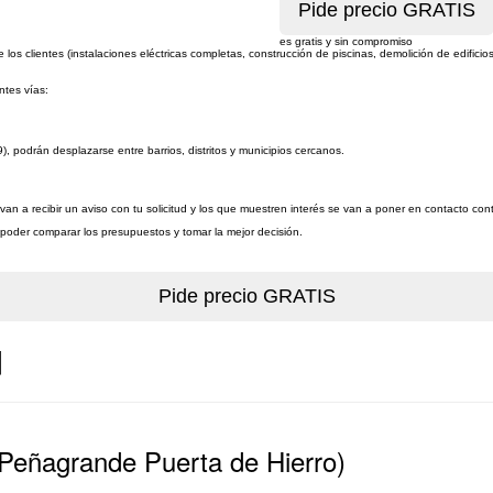
es gratis y sin compromiso
s clientes (instalaciones eléctricas completas, construcción de piscinas, demolición de edificios
ntes vías:
), podrán desplazarse entre barrios, distritos y municipios cercanos.
an a recibir un aviso con tu solicitud y los que muestren interés se van a poner en contacto co
a poder comparar los presupuestos y tomar la mejor decisión.
d
(Peñagrande Puerta de Hierro)