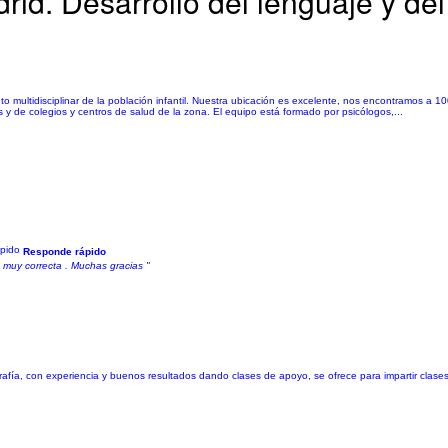
rid. Desarrollo del lenguaje y del
o multidisciplinar de la población infantil. Nuestra ubicación es excelente, nos encontramos a 1
 de colegios y centros de salud de la zona. El equipo está formado por psicólogos,...
Responde rápido
 muy correcta . Muchas gracias "
afía, con experiencia y buenos resultados dando clases de apoyo, se ofrece para impartir clases