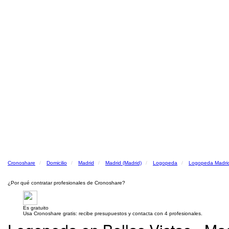
Cronoshare
Domicilio
Madrid
Madrid (Madrid)
Logopeda
Logopeda Madrid
¿Por qué contratar profesionales de Cronoshare?
Es gratuito
Usa Cronoshare gratis: recibe presupuestos y contacta con 4 profesionales.