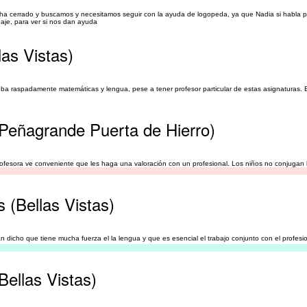
 ha cerrado y buscamos y necesitamos seguir con la ayuda de logopeda, ya que Nadia si habla p
aje, para ver si nos dan ayuda
as Vistas)
ueba raspadamente matemáticas y lengua, pese a tener profesor particular de estas asignaturas.
(Peñagrande Puerta de Hierro)
ofesora ve conveniente que les haga una valoración con un profesional. Los niños no conjugan 
 (Bellas Vistas)
n dicho que tiene mucha fuerza el la lengua y que es esencial el trabajo conjunto con el profesi
Bellas Vistas)