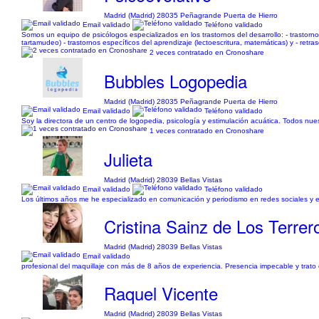
Madrid (Madrid) 28035 Peñagrande Puerta de Hierro
Email validado
Teléfono validado
Somos un equipo de psicólogos especializados en los trastornos del desarrollo: - trastorno de
tartamudeo) - trastornos específicos del aprendizaje (lectoescritura, matemáticas) y - retraso g
2 veces contratado en Cronoshare
Bubbles Logopedia
Madrid (Madrid) 28035 Peñagrande Puerta de Hierro
Email validado
Teléfono validado
Soy la directora de un centro de logopedia, psicología y estimulación acuática. Todos n
1 veces contratado en Cronoshare
Julieta
Madrid (Madrid) 28039 Bellas Vistas
Email validado
Teléfono validado
Los últimos años me he especializado en comunicación y periodismo en redes sociales y en
Cristina Sainz de Los Terrer
Madrid (Madrid) 28039 Bellas Vistas
Email validado
profesional del maquillaje con más de 8 años de experiencia. Presencia impecable y trato exc
Raquel Vicente
Madrid (Madrid) 28039 Bellas Vistas