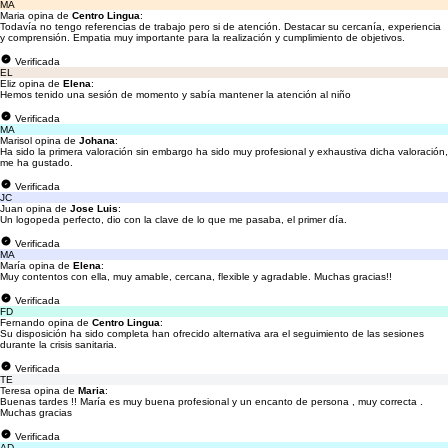
MA
Maria opina de
Centro Lingua
:
Todavía no tengo referencias de trabajo pero si de atención. Destacar su cercanía, experiencia
y comprensión. Empatia muy importante para la realización y cumplimiento de objetivos.
Verificada
EL
Eliz opina de
Elena
:
Hemos tenido una sesión de momento y sabía mantener la atención al niño
Verificada
MA
Marisol opina de
Johana
:
Ha sido la primera valoración sin embargo ha sido muy profesional y exhaustiva dicha valoración,
me ha gustado.
Verificada
JC
Juan opina de
Jose Luis
:
Un logopeda perfecto, dio con la clave de lo que me pasaba, el primer día.
Verificada
MA
María opina de
Elena
:
Muy contentos con ella, muy amable, cercana, flexible y agradable. Muchas gracias!!
Verificada
FD
Fernando opina de
Centro Lingua
:
Su disposición ha sido completa han ofrecido alternativa ara el seguimiento de las sesiones
durante la crisis sanitaria.
Verificada
TE
Teresa opina de
Maria
:
Buenas tardes !! María es muy buena profesional y un encanto de persona , muy correcta .
Muchas gracias
Verificada
AD