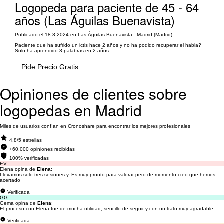
Logopeda para paciente de 45 - 64
años (Las Águilas Buenavista)
Publicado el 18-3-2024 en Las Águilas Buenavista - Madrid (Madrid)
Paciente que ha sufrido un ictis hace 2 años y no ha podido recuperar el habla?
Solo ha aprendido 3 palabras en 2 años
Pide Precio Gratis
Opiniones de clientes sobre
logopedas en Madrid
Miles de usuarios confían en Cronoshare para encontrar los mejores profesionales
4.8/5 estrellas
+60.000 opiniones recibidas
100% verificadas
EV
Elena opina de
Elena
:
Llevamos solo tres sesiones y. Es muy pronto para valorar pero de momento creo que hemos
acertado
Verificada
GG
Gema opina de
Elena
:
El proceso con Elena fue de mucha utilidad, sencillo de seguir y con un trato muy agradable.
Verificada