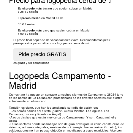
Es el
precio más barato
que suelen cobrar en Madrid
↓
25 €
/
sesión
El
precio medio
en Madrid es de
35 €
/
sesión
Es el
precio más caro
que suelen cobrar en Madrid
↑
60 €
/
sesión
El precio final depende de varios factores clave. Recomendamos pedir
presupuestos personalizados a logopedas cerca de mí.
es gratis y sin compromiso
Logopeda Campamento -
Madrid
Cronoshare ha puesto en contacto a muchos clientes de Campamento 28024 (uno
de los barrios de La Latina) con profesionales de los diversos sectores que existen
actualmente en el mercado.
También es cierto, que han ido ampliando su radio de acción en:
- Los demás barrios del distrito (Aluche, Cuatro Vientos, Las Águilas, Los
Cármenes, Lucero y Puerta de Ángel):
- A otros distritos que están muy cerca de Campamento. Y son: Carabanchel y
Usera
-En los sectores donde los trabajos son de gran envergadura como construcción de
vivienda, reformas integrales, servicios de ocio (magia, humor, animación, etc.), los
colaboradores no han puesto objeción en movilizarse a estos municipios: Alcorcón,