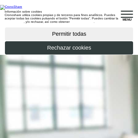
Información sobre cookies
Cronoshare utiliza cookies propias y de terceros para fines analíticos. Puedes
aceptar todas las cookies pulsando el botón “Permitir todas”. Puedes cambiar la
MENU
configuración
, y/o rechazar, así como obtener
más información
.