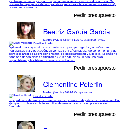
y actividades fisicas y deportivas, socorrista acuatico y monitor de natacion. Me
gustaria trabajar para ustedes (aquellos que esten interesados en mis servicios) ,
poseo conocimientos...
Pedir presupuesto
Beatriz García García
Madrid (Madrid) 28044 Las Águilas Buenavista
Email validado
Diplomada en magisterio, con un máster de psicopedagogía y un máster en
neuropsicología y educación. Llevo más de 4 años trabajando como monitora de
extraescolares: de apoyo con primaria, de psicomotricidad y ludoteca. Además he
trabajado dando clases particulares y cuidando niños. Tengo una gran
disponibilidad y flexibilidad en cuanto a mi horario.
Pedir presupuesto
Clementine Peterlini
Madrid (Madrid) 28024 Campamento
Email validado
Soy profesora de francés en una academia y también doy clases en empresas. Por
ejemplo doy clases en la base militar de torrejon y en una empresa de san
fernando.
Pedir presupuesto