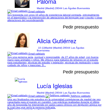
Paloma
Madrid (Madrid) 28044 Las Águilas Buenavista
Email validado
Soy logopeda con unos 10 años de experiencia laboral centrada, principalmente,
en el diagnóstico y la intervención de alteraciones del lenguaje oral y escrito y otras
alteraciones del neurodesarrollo
Pedir presupuesto
Alicia Gutiérrez
10 (1)
Madrid (Madrid) 28044 Las Águilas
Buenavista
Email validado
Soy una persona seria, puntual y responsable, de 27 años de edad, con buena
mano para animales y niños. Me ofrezco para trabajos de refuerzo en el estudio
para estudiantes, técnicas de estudio y relajación, técnicas de motivación y para
cuidado de niños y mascotas. D...
Pedir presupuesto
Lucía Iglesias
Madrid (Madrid) 28044 Las Águilas Buenavista
Email validado
Teléfono validado
Una vez finalizados mis estudios en la universidad complutense de madrid me veo
capacitada para el puesto en cuestión. Las prácticas realizadas durante el último
año de logopedia he intervenido en varios casos clínicos con deglución atípica por
lo cual creo que sería la persona indicada.