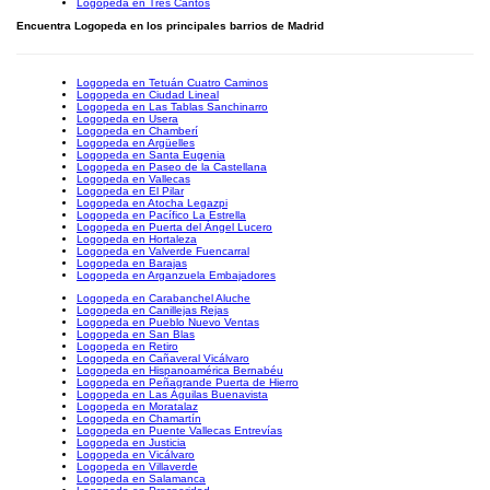
Logopeda en Tres Cantos
Encuentra Logopeda en los principales barrios de Madrid
Logopeda en Tetuán Cuatro Caminos
Logopeda en Ciudad Lineal
Logopeda en Las Tablas Sanchinarro
Logopeda en Usera
Logopeda en Chamberí
Logopeda en Argüelles
Logopeda en Santa Eugenia
Logopeda en Paseo de la Castellana
Logopeda en Vallecas
Logopeda en El Pilar
Logopeda en Atocha Legazpi
Logopeda en Pacífico La Estrella
Logopeda en Puerta del Ángel Lucero
Logopeda en Hortaleza
Logopeda en Valverde Fuencarral
Logopeda en Barajas
Logopeda en Arganzuela Embajadores
Logopeda en Carabanchel Aluche
Logopeda en Canillejas Rejas
Logopeda en Pueblo Nuevo Ventas
Logopeda en San Blas
Logopeda en Retiro
Logopeda en Cañaveral Vicálvaro
Logopeda en Hispanoamérica Bernabéu
Logopeda en Peñagrande Puerta de Hierro
Logopeda en Las Águilas Buenavista
Logopeda en Moratalaz
Logopeda en Chamartín
Logopeda en Puente Vallecas Entrevías
Logopeda en Justicia
Logopeda en Vicálvaro
Logopeda en Villaverde
Logopeda en Salamanca