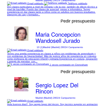
Madrid (Madrid) 28024 Campamento
Email validado
Teléfono validado
Doy clases particulares a nivel de primaria y de la eso, también de dibujo técnico a
nivel de bachiller. Puedo dar clases de autocad, presto e informática. Tengo
experiencia en dar clases tanto a niños como en adultos con buenos resultados.
Dispongo de cap y formador...
Pedir presupuesto
Maria Concepcion
Wandosell Jurado
10 (1)
Madrid (Madrid) 28024 Campamento
Email validado
Tengo una amplia experiencia en clases a niños con problemas de aprendizaje y
con problemas de hiperactividad. Más de quince años de experiencia en colegios
como profesora de educacion infantil y primaria Experiencia en costura, reparación
y arreglo de prendas, con...
1 veces contratado en Cronoshare
Pedir presupuesto
Sergio Lopez Del
Rincon
Madrid (Madrid) 28024 Campamento
Email validado
Hola buenos dias!! Soy sergio lopez del rincon. Soy tecnico superior en animacion