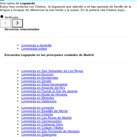
Ana opina de
Logopeda
:
Estoy muy contenta con Cristina , la logopeda que atiende a mi hija operada de frenillo de la
lengua e incapaz de diferenciar la erre fuerte y la suave. En la primera cita Cristina supo...
Verificada
Servicios relacionados
Logopeda a domicilio
Logopedas online
Encuentra Logopeda en las principales ciudades de Madrid
Logopeda en San Sebastián de Los Reyes
Logopeda en Alcorcón
Logopeda en Alcobendas
Logopeda en Getafe
Logopeda en Rivas-Vaciamadrid
Logopeda en Arganda del Rey
Logopeda en Fuente el Saz de Jarama
Logopeda en Alcalá de Henares
Logopeda en Móstoles
Logopeda en Valdemoro
Logopeda en Leganés
Logopeda en Boadilla del Monte
Logopeda en Cobeña
Logopeda en Las Rozas de Madrid
Logopeda en Ciempozuelos
Logopeda en Colmenar Viejo
Logopeda en Collado Villalba
Logopeda en San Fernando de Henares
Logopeda en Galapagar