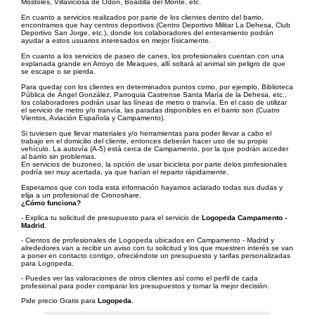
Móstoles, Villaviciosa de Odón, Boadilla del Monte, etc.
En cuanto a servicios realizados por parte de los clientes dentro del barrio,
encontramos que hay centros deportivos (Centro Deportivo Militar La Dehesa, Club
Deportivo San Jorge, etc.), donde los colaboradores del enteramiento podrán
ayudar a estos usuarios interesados en mejor físicamente.
En cuanto a los servicios de paseo de canes, los profesionales cuentan con una
explanada grande en Arroyo de Meaques, allí soltará al animal sin peligro de que
se escape o se pierda.
Para quedar con los clientes en determinados puntos como, por ejemplo, Biblioteca
Pública de Ángel González, Parroquia Castrense Santa María de la Dehesa, etc.,
los colaboradores podrán usar las líneas de metro o tranvía. En el caso de utilizar
el servicio de metro y/o tranvía, las paradas disponibles en el barrio son (Cuatro
Vientos, Aviación Española y Campamento).
Si tuviesen que llevar materiales y/o herramientas para poder llevar a cabo el
trabajo en el domicilio del cliente, entonces deberán hacer uso de su propio
vehículo. La autovía (A-5) está cerca de Campamento, por la que podrán acceder
al barrio sin problemas.
En servicios de buzoneo, la opción de usar bicicleta por parte delos profesionales
podría ser muy acertada, ya que harían el reparto rápidamente.
Esperamos que con toda esta información hayamos aclarado todas sus dudas y
elija a un profesional de Cronoshare.
¿Cómo funciona?
- Explica tu solicitud de presupuesto para el servicio de
Logopeda Campamento -
Madrid
.
- Cientos de profesionales de Logopeda ubicados en Campamento - Madrid y
alrededores van a recibir un aviso con tu solicitud y los que muestren interés se van
a poner en contacto contigo, ofreciéndote un presupuesto y tarifas personalizadas
para Logopeda.
- Puedes ver las valoraciones de otros clientes así como el perfil de cada
profesional para poder comparar los presupuestos y tomar la mejor decisión.
Pide precio Gratis para
Logopeda
.