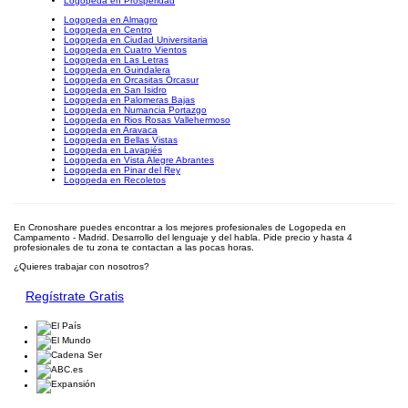
Logopeda en Prosperidad
Logopeda en Almagro
Logopeda en Centro
Logopeda en Ciudad Universitaria
Logopeda en Cuatro Vientos
Logopeda en Las Letras
Logopeda en Guindalera
Logopeda en Orcasitas Orcasur
Logopeda en San Isidro
Logopeda en Palomeras Bajas
Logopeda en Numancia Portazgo
Logopeda en Rios Rosas Vallehermoso
Logopeda en Aravaca
Logopeda en Bellas Vistas
Logopeda en Lavapiés
Logopeda en Vista Alegre Abrantes
Logopeda en Pinar del Rey
Logopeda en Recoletos
En Cronoshare puedes encontrar a los mejores profesionales de Logopeda en
Campamento - Madrid. Desarrollo del lenguaje y del habla. Pide precio y hasta 4
profesionales de tu zona te contactan a las pocas horas.
¿Quieres trabajar con nosotros?
Regístrate Gratis