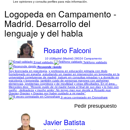
Lee opiniones y consulta perfiles para más información.
Logopeda en Campamento -
Madrid. Desarrollo del
lenguaje y del habla
Rosario Falconi
10 (4)
Madrid (Madrid) 28024 Campamento
Email validado
Teléfono validado
Responde rápido
Soy licenciada en psicología, y profesora en educación primaria con titulo
homologado en españa, estudiando un master en intervención en logopedia en la
universidad complutense de madrid, trabajo en consultas privadas y a domicilio en
psicología y logopedia, también cuido de personas mayores con alzheimer,
demencias, problemas cognitivos y de movilidad y otras dificultades. En el área...
Mercedes dice:
"Rosorio cuido de mi madre hasta el final de sus dias y lo hizo con
cariño , delicadeza y mucho amlor .No tengo mas que decirle a Rosarilo que
Gracias,Gracias y Gracias por haber cuidado a mi madre"
9 veces contratado en Cronoshare
Pedir presupuesto
Javier Batista