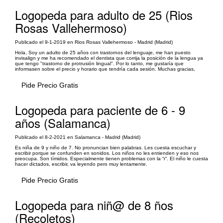
Logopeda para adulto de 25 (Rios
Rosas Vallehermoso)
Publicado el 9-1-2019 en Rios Rosas Vallehermoso - Madrid (Madrid)
Hola, Soy un adulto de 25 años con trastornos del lenguaje, me han puesto
invisalign y me ha recomendado el dentista que corrija la posición de la lengua ya
que tengo "trastorno de protrusión lingual". Por lo tanto, me gustaría que
informasen sobre el precio y horario que tendría cada sesión. Muchas gracias,
Pide Precio Gratis
Logopeda para paciente de 6 - 9
años (Salamanca)
Publicado el 8-2-2021 en Salamanca - Madrid (Madrid)
Es niña de 9 y niño de 7. No pronuncian bien palabras. Les cuesta escuchar y
escribir porque se confunden en sonidos. Los niños no les entienden y eso nos
preocupa. Son tímidos. Especialmente tienen problemas con la “r”. El niño le cuesta
hacer dictados, escribir, va leyendo pero muy lentamente.
Pide Precio Gratis
Logopeda para niñ@ de 8 ños
(Recoletos)