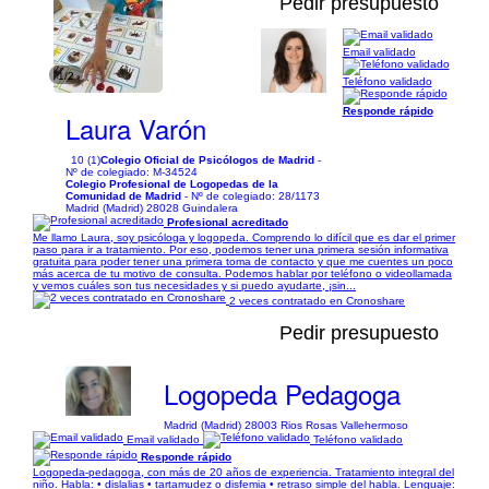
Pedir presupuesto
Email validado
1/2
Teléfono validado
Responde rápido
Laura Varón
10 (1)
Colegio Oficial de Psicólogos de Madrid
-
Nº de colegiado: M-34524
Colegio Profesional de Logopedas de la
Comunidad de Madrid
- Nº de colegiado: 28/1173
Madrid (Madrid) 28028 Guindalera
Profesional acreditado
Me llamo Laura, soy psicóloga y logopeda. Comprendo lo difícil que es dar el primer
paso para ir a tratamiento. Por eso, podemos tener una primera sesión informativa
gratuita para poder tener una primera toma de contacto y que me cuentes un poco
más acerca de tu motivo de consulta. Podemos hablar por teléfono o videollamada
y vemos cuáles son tus necesidades y si puedo ayudarte, ¡sin...
2 veces contratado en Cronoshare
Pedir presupuesto
Logopeda Pedagoga
Madrid (Madrid) 28003 Rios Rosas Vallehermoso
Email validado
Teléfono validado
Responde rápido
Logopeda-pedagoga, con más de 20 años de experiencia. Tratamiento integral del
niño. Habla: • dislalias • tartamudez o disfemia • retraso simple del habla. Lenguaje: