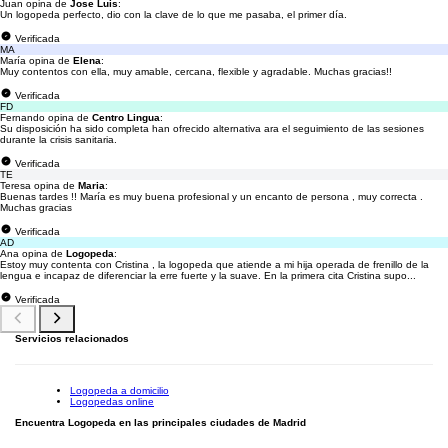
Juan opina de
Jose Luis
:
Un logopeda perfecto, dio con la clave de lo que me pasaba, el primer día.
Verificada
MA
María opina de
Elena
:
Muy contentos con ella, muy amable, cercana, flexible y agradable. Muchas gracias!!
Verificada
FD
Fernando opina de
Centro Lingua
:
Su disposición ha sido completa han ofrecido alternativa ara el seguimiento de las sesiones
durante la crisis sanitaria.
Verificada
TE
Teresa opina de
Maria
:
Buenas tardes !! María es muy buena profesional y un encanto de persona , muy correcta .
Muchas gracias
Verificada
AD
Ana opina de
Logopeda
:
Estoy muy contenta con Cristina , la logopeda que atiende a mi hija operada de frenillo de la
lengua e incapaz de diferenciar la erre fuerte y la suave. En la primera cita Cristina supo...
Verificada
Servicios relacionados
Logopeda a domicilio
Logopedas online
Encuentra Logopeda en las principales ciudades de Madrid