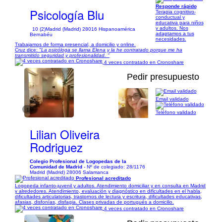
Responde rápido
Psicología Blu
Terapia cognitivo-
conductual y
educativa para niños
y adultos. Nos
10 (2)
Madrid (Madrid) 28016 Hispanoamérica
adaptamos a tus
Bernabéu
necesidades.
Trabajamos de forma presencial, a domicilio y online.
Cruz dice:
"La psicóloga se llama Elena y la he contratado porque me ha
transmitido seguridad y profesionalidad. "
4 veces contratado en Cronoshare
Pedir presupuesto
Email validado
1/4
Teléfono validado
Lilian Oliveira
Rodriguez
Colegio Profesional de Logopedas de la
Comunidad de Madrid
- Nº de colegiado: 28/1176
Madrid (Madrid) 28006 Salamanca
Profesional acreditado
Logopeda infanto-juvenil y adultos. Atendimiento domiciliar y en consulta en Madrid
y alrededores. Atendimiento, evaluación y diagnóstico en dificultades en el habla,
dificultades articulatorias, trastornos de lectura y escritura, dificultades educativas,
afasias, disfonías, disfagia. Clases privadas de portugués a domicilio.
4 veces contratado en Cronoshare