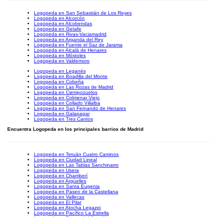
Logopeda en San Sebastián de Los Reyes
Logopeda en Alcorcón
Logopeda en Alcobendas
Logopeda en Getafe
Logopeda en Rivas-Vaciamadrid
Logopeda en Arganda del Rey
Logopeda en Fuente el Saz de Jarama
Logopeda en Alcalá de Henares
Logopeda en Móstoles
Logopeda en Valdemoro
Logopeda en Leganés
Logopeda en Boadilla del Monte
Logopeda en Cobeña
Logopeda en Las Rozas de Madrid
Logopeda en Ciempozuelos
Logopeda en Colmenar Viejo
Logopeda en Collado Villalba
Logopeda en San Fernando de Henares
Logopeda en Galapagar
Logopeda en Tres Cantos
Encuentra Logopeda en los principales barrios de Madrid
Logopeda en Tetuán Cuatro Caminos
Logopeda en Ciudad Lineal
Logopeda en Las Tablas Sanchinarro
Logopeda en Usera
Logopeda en Chamberí
Logopeda en Argüelles
Logopeda en Santa Eugenia
Logopeda en Paseo de la Castellana
Logopeda en Vallecas
Logopeda en El Pilar
Logopeda en Atocha Legazpi
Logopeda en Pacífico La Estrella