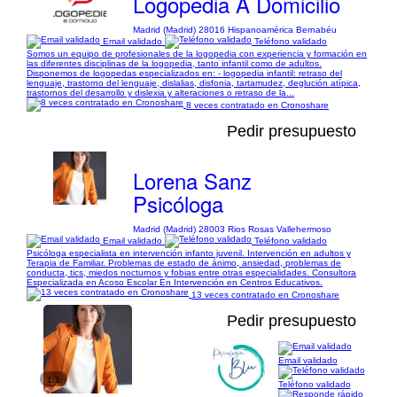
Logopedia A Domicilio
Madrid (Madrid) 28016 Hispanoamérica Bernabéu
Email validado
Teléfono validado
Somos un equipo de profesionales de la logopedia con experiencia y formación en
las diferentes disciplinas de la logopedia, tanto infantil como de adultos.
Disponemos de logopedas especializados en: - logopedia infantil: retraso del
lenguaje, trastorno del lenguaje, dislalias, disfonia, tartamudez, deglución atípica,
trastornos del desarrollo y dislexia y alteraciones o retraso de la...
8 veces contratado en Cronoshare
Pedir presupuesto
Lorena Sanz
Psicóloga
Madrid (Madrid) 28003 Rios Rosas Vallehermoso
Email validado
Teléfono validado
Psicóloga especialista en intervención infanto juvenil. Intervención en adultos y
Terapia de Familiar. Problemas de estado de ánimo, ansiedad, problemas de
conducta, tics, miedos nocturnos y fobias entre otras especialidades. Consultora
Especializada en Acoso Escolar En Intervención en Centros Educativos.
13 veces contratado en Cronoshare
Pedir presupuesto
Email validado
1/1
Teléfono validado