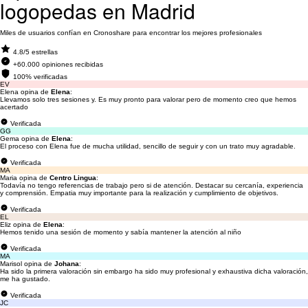
logopedas en Madrid
Miles de usuarios confían en Cronoshare para encontrar los mejores profesionales
4.8/5 estrellas
+60.000 opiniones recibidas
100% verificadas
EV
Elena opina de
Elena
:
Llevamos solo tres sesiones y. Es muy pronto para valorar pero de momento creo que hemos
acertado
Verificada
GG
Gema opina de
Elena
:
El proceso con Elena fue de mucha utilidad, sencillo de seguir y con un trato muy agradable.
Verificada
MA
Maria opina de
Centro Lingua
:
Todavía no tengo referencias de trabajo pero si de atención. Destacar su cercanía, experiencia
y comprensión. Empatia muy importante para la realización y cumplimiento de objetivos.
Verificada
EL
Eliz opina de
Elena
:
Hemos tenido una sesión de momento y sabía mantener la atención al niño
Verificada
MA
Marisol opina de
Johana
:
Ha sido la primera valoración sin embargo ha sido muy profesional y exhaustiva dicha valoración,
me ha gustado.
Verificada
JC