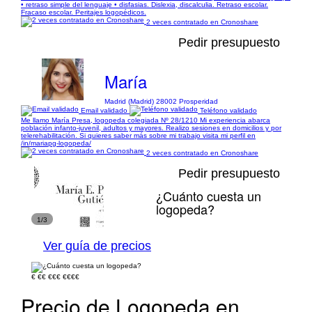
• retraso simple del lenguaje • disfasias. Dislexia, discalculia. Retraso escolar.
Fracaso escolar. Peritajes logopédicos.
2 veces contratado en Cronoshare
Pedir presupuesto
María
Madrid (Madrid) 28002 Prosperidad
Email validado
Teléfono validado
Me llamo María Presa, logopeda colegiada Nº 28/1210 Mi experiencia abarca
población infanto-juvenil, adultos y mayores. Realizo sesiones en domicilios y por
telerehabilitación. Si quieres saber más sobre mi trabajo visita mi perfil en
/in/mariapg-logopeda/
2 veces contratado en Cronoshare
Pedir presupuesto
¿Cuánto cuesta un
logopeda?
1/3
Ver guía de precios
€
€€
€€€
€€€€
Precio de Logopeda en