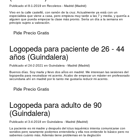
Publicado el 8-1-2019 en Recoletos - Madrid (Madrid)
Vivo en la calle castelló, con ramón de la cruz. Actualmente ya está con un
especialista que viene a casa, pero empieza muy tarde a las 7 y media, y querría a
alguien que pueda empezar la clase más pronto. Sería un día a la semana en
principio sujeto a valoración.
Pide Precio Gratis
Logopeda para paciente de 26 - 44
años (Guindalera)
Publicado el 24-2-2021 en Guindalera - Madrid (Madrid)
Buenos días. Soy marla y llevo dos años en madrid. Me interesan las sesiones del
logopedia para neutralizar mi acento. Acabo de empezar un máster en profesorado
secundaria ahí en madrid por lo tanto me gustaría reducir mi acento.
Pide Precio Gratis
Logopeda para adulto de 90
(Guindalera)
Publicado el 3-4-2018 en Guindalera - Madrid (Madrid)
La paciente es mi madre y después del ictus isquémico intenta comunicarse con
sonidos pero raramente podemos entenderla y ella nos entiende lo básico pero no
sabemos cuánto más. Además tiene problemas en la deglución