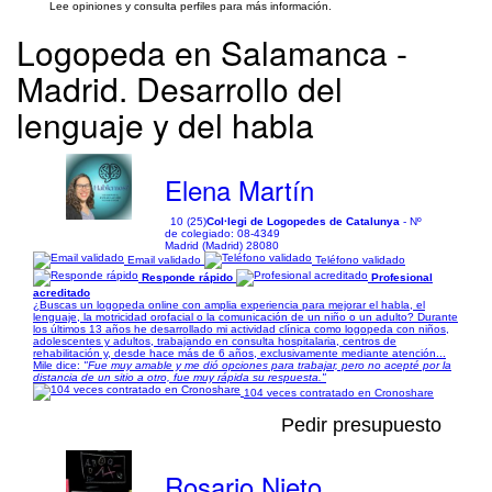
Lee opiniones y consulta perfiles para más información.
Logopeda en Salamanca -
Madrid. Desarrollo del
lenguaje y del habla
Elena Martín
10 (25)
Col·legi de Logopedes de Catalunya
- Nº
de colegiado: 08-4349
Madrid (Madrid) 28080
Email validado
Teléfono validado
Responde rápido
Profesional
acreditado
¿Buscas un logopeda online con amplia experiencia para mejorar el habla, el
lenguaje, la motricidad orofacial o la comunicación de un niño o un adulto? Durante
los últimos 13 años he desarrollado mi actividad clínica como logopeda con niños,
adolescentes y adultos, trabajando en consulta hospitalaria, centros de
rehabilitación y, desde hace más de 6 años, exclusivamente mediante atención...
Mile dice:
"Fue muy amable y me dió opciones para trabajar, pero no acepté por la
distancia de un sitio a otro, fue muy rápida su respuesta."
104 veces contratado en Cronoshare
Pedir presupuesto
Rosario Nieto