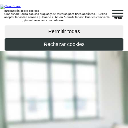
Información sobre cookies
Cronoshare utiliza cookies propias y de terceros para fines analíticos. Puedes
aceptar todas las cookies pulsando el botón “Permitir todas”. Puedes cambiar la
MENU
configuración
, y/o rechazar, así como obtener
más información
.