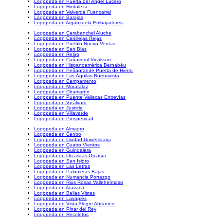
Logopeda en Puerta del Ángel Lucero
Logopeda en Hortaleza
Logopeda en Valverde Fuencarral
Logopeda en Barajas
Logopeda en Arganzuela Embajadores
Logopeda en Carabanchel Aluche
Logopeda en Canillejas Rejas
Logopeda en Pueblo Nuevo Ventas
Logopeda en San Blas
Logopeda en Retiro
Logopeda en Cañaveral Vicálvaro
Logopeda en Hispanoamérica Bernabéu
Logopeda en Peñagrande Puerta de Hierro
Logopeda en Las Águilas Buenavista
Logopeda en Campamento
Logopeda en Moratalaz
Logopeda en Chamartín
Logopeda en Puente Vallecas Entrevías
Logopeda en Vicálvaro
Logopeda en Justicia
Logopeda en Villaverde
Logopeda en Prosperidad
Logopeda en Almagro
Logopeda en Centro
Logopeda en Ciudad Universitaria
Logopeda en Cuatro Vientos
Logopeda en Guindalera
Logopeda en Orcasitas Orcasur
Logopeda en San Isidro
Logopeda en Las Letras
Logopeda en Palomeras Bajas
Logopeda en Numancia Portazgo
Logopeda en Rios Rosas Vallehermoso
Logopeda en Aravaca
Logopeda en Bellas Vistas
Logopeda en Lavapiés
Logopeda en Vista Alegre Abrantes
Logopeda en Pinar del Rey
Logopeda en Recoletos