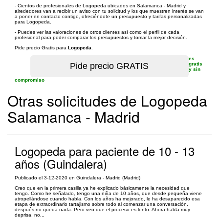
- Cientos de profesionales de Logopeda ubicados en Salamanca - Madrid y
alrededores van a recibir un aviso con tu solicitud y los que muestren interés se van
a poner en contacto contigo, ofreciéndote un presupuesto y tarifas personalizadas
para Logopeda.
- Puedes ver las valoraciones de otros clientes así como el perfil de cada
profesional para poder comparar los presupuestos y tomar la mejor decisión.
Pide precio Gratis para
Logopeda
.
es
gratis
y sin
compromiso
Otras solicitudes de Logopeda
Salamanca - Madrid
Logopeda para paciente de 10 - 13
años (Guindalera)
Publicado el 3-12-2020 en Guindalera - Madrid (Madrid)
Creo que en la primera casilla ya he explicado básicamente la necesidad que
tengo. Como he señalado, tengo una niña de 10 años, que desde pequeña viene
atropellándose cuando habla. Con los años ha mejorado, le ha desaparecido esa
etapa de extraordinario tartajismo sobre todo al comenzar una conversación,
después no queda nada. Pero veo que el proceso es lento. Ahora habla muy
deprisa, no...