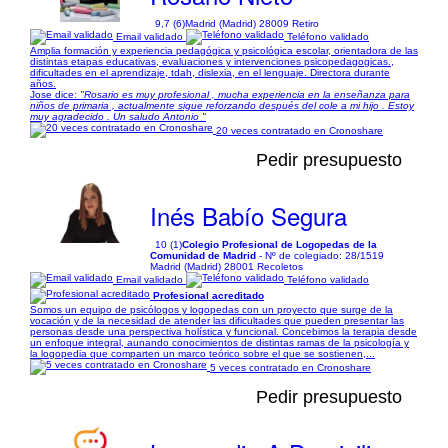
9,7 (6)
Madrid (Madrid) 28009 Retiro
Email validado
Teléfono validado
Amplia formación y experiencia pedagógica y psicológica escolar, orientadora de las
distintas etapas educativas, evaluaciones y intervenciones psicopedagogicas.,
dificultades en el aprendizaje, tdah, dislexia, en el lenguaje. Directora durante
años.
Jose dice:
"Rosario es muy profesional , mucha experiencia en la enseñanza para
niños de primaria , actualmente sigue reforzando después del cole a mi hijo . Estoy
muy agradecido . Un saludo Antonio "
20 veces contratado en Cronoshare
Pedir presupuesto
Inés Babío Segura
10 (1)
Colegio Profesional de Logopedas de la
Comunidad de Madrid
- Nº de colegiado: 28/1519
Madrid (Madrid) 28001 Recoletos
Email validado
Teléfono validado
Profesional acreditado
Somos un equipo de psicólogos y logopedas con un proyecto que surge de la
vocación y de la necesidad de atender las dificultades que pueden presentar las
personas desde una perspectiva holística y funcional. Concebimos la terapia desde
un enfoque integral, aunando conocimientos de distintas ramas de la psicología y
la logopedia que comparten un marco teórico sobre el que se sostienen,...
5 veces contratado en Cronoshare
Pedir presupuesto