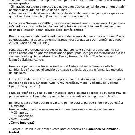
monologuistas.
- Gimnasios para que empieces tus nuevos propósitos contando con un entrenador
personal para que planifique unas rutinas.
- Discotecas, donde el servicio de taxi o traslado de personas, ya que después de
que el local cierre muchos jóvenes optan por no conducir.
La zona de Salamanca (28020) se divide en estos barrios: Salamanca, Goya, Lista
y Guindalera. Los profesionales no solo ofrecen sus servicios en Salamanca, es
decir, que también darán servicio a los demás barrios.
Pero no se frenan ahí, sobre todo los colaboradores de mudanzas o portes. Estos
se desplazaran incluso a otros municipios (Alcobendas 28100, Torrejón de Ardoz
28830, Coslada 28821, etc.)
Para estos profesionales del sector del transporte o portes, el barrio cuenta con
ciertas zonas donde podrán estacionar o parar para recoger las mercancías o a los
clientes: Parking SerranoPark Juan Bravo, Parking Público C/de Velázquez,
Marqués Salamanca, etc.
Para esos padres que llevan a sus hijos al Colegio Nuestra Señora del Pilar,
también les ofrecemos el servicio de clases particulares para reformar las materias
de sus hijos.
Los colaboradores de la enseñanza particular probablemente prefieran optar por el
transporte público, autobús (C/del Gral. Pardiñas), metro (Velázqauez, Serrano,
Ppe. De Vergara, etc.)
Para los dueños que no pueden hacerse cargo del paseo diario de su mascota, los
profesionales de Cronoshare podrán harán esa rutina el tiempo que estimes.
El mejor lugar donde podrán llevar a tu perrito será al parque el terrino que está a
14 minutos.
Para acceder o salir de este magnífico barrio tomaremos las siguientes vías:
- M-30 lateral.
- A-2 Prosperidad.
- M-23 Estrella.
¿Cómo funciona?
- Explica tu solicitud de presupuesto para el servicio de
Logopeda Salamanca -
Madrid
.