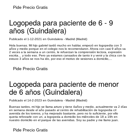
Pide Precio Gratis
Logopeda para paciente de 6 - 9
años (Guindalera)
Publicado el 1-12-2021 en Guindalera - Madrid (Madrid)
Hola buenas. Mi hijo gabriel tardó mucho en hablar, empezó en logopedia con 3
años y medio porque en el colegio nos lo recomendaron. Ahora con casi 9 años va
2 veces a la semana a un centro, le refuerzan la comprensión lectora, expresión
escrita… y todo eso. Pero ya estamos cansados de tanto ir y venir y la chica con la
estuvo 3 años se nos ha ido, por eso el motivo de sesiones a domicilio,...
Pide Precio Gratis
Logopeda para paciente de menor
de 6 años (Guindalera)
Publicado el 14-2-2023 en Guindalera - Madrid (Madrid)
Buenas tardes, mi hijo se llama arturo y tiene 4años y medio, actualmente va 2 días
en semana desde el año pasado al centro de rehabilitación de logopedia crl
avenida de los toreros, y ha mejorado bastante, pero no lo suficiente, por ello
queria reforzarle con un, a logopeda a domicilio los miércoles de 18 a 19h en
nuestro domicilio en el parque de las avenidas. Soy su padre y me llamo juan.
Pide Precio Gratis