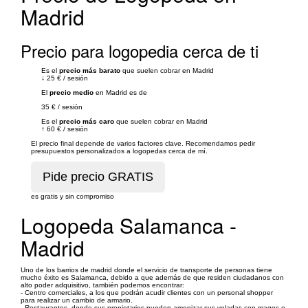
Madrid
Precio para logopedia cerca de ti
Es el
precio más barato
que suelen cobrar en Madrid
↓
25 €
/
sesión
El
precio medio
en Madrid es de
35 €
/
sesión
Es el
precio más caro
que suelen cobrar en Madrid
↑
60 €
/
sesión
El precio final depende de varios factores clave. Recomendamos pedir
presupuestos personalizados a logopedas cerca de mí.
es gratis y sin compromiso
Logopeda Salamanca -
Madrid
Uno de los barrios de madrid donde el servicio de transporte de personas tiene
mucho éxito es Salamanca, debido a que además de que residen ciudadanos con
alto poder adquisitivo, también podemos encontrar:
- Centro comerciales, a los que podrán acudir clientes con un personal shopper
para realizar un cambio de armario.
- Restaurantes, donde sus propietarios pueden amenizar sus veladas con magos o