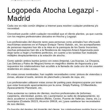
Logopeda Atocha Legazpi -
Madrid
Cada vez es más común dirigirse a internet para resolver cualquier problema y/o
necesidad.
Cronoshare puede cubrir cualquier necesidad que el cliente plantee, ya que cuenta
con los mejores profesionales ubicados en Atocha y Legazpi.
Los profesionales del deporte tanto para personas como animales han efectuado
muchísimas sesiones en el Parque Enrique Tierno Galván, etc, los acompañantes
de personas mayores han ido a la misa en la parroquia de los Santo Inocentes,
muchas peluqueras han ido a la Residencia de mayores Amacir Arganzuela para
dejar tanto a mujer y hombres perfectos, en cuanto a los taxistas han realizado
múltiples desplazamientos a la estación de atocha.
Como sabrán ambos barrios juntos con estos (Imperial, Las Acacias, La Chopera,
Las Delicias y Palos de Moguer) forma en magnifico distrito de Arganzuela y por
supuestos los colaboradores han acudido a la llamada de cada uno de los usuarios
residentes en estas zonas.
En estas zonas nombradas, han suplido necesidades como: pintura de viviendas o
zonas, alicatar el suelo, servicio de planchado y lavado de ropa, etc.
Los profesionales utilizaron estas zonas de parking para despreocuparse por tener
que estar buscando aparcamientos por la zona: Simply Parking, C/Villarobledo,
Aparacamiento Planetario, etc.
Para aumentar su cartera de clientes, muchos profesionales de (reformas,
carpintería, electricidad, portes, etc.) aumentaron su radio de desplazamiento, es
decir, acudieron a estos distritos (Retiro, Centro, Puente de Vallecas, Usera, etc.) y
municipios (Coslada 28223, Alcorcón 28918, etc.) para satisfacer las necesidades
de sus clientes.
En función del destino del domicilio del cliente, los colaboradores podrán hacer uso