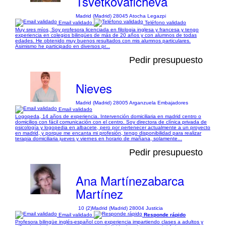
Tsvetkovaficheva
Madrid (Madrid) 28045 Atocha Legazpi
Email validado
Teléfono validado
Muy sres míos, Soy profesora licenciada en filologia inglesa y francesa y tengo
experiencia en colegios bilingües de más de 20 años y con alumnos de todas
edades. He obtenido muy buenos resultados con mis alumnos particulares.
Asimismo he participado en diversos pr...
Pedir presupuesto
Nieves
Madrid (Madrid) 28005 Arganzuela Embajadores
Email validado
Logopeda, 14 años de experiencia. Intervención domiciliaria en madrid centro o
domicilios con fácil comunicación con el centro. Soy directora de clínica privada de
psicología y logopedia en albacete, pero por pertenecer actualmente a un proyecto
en madrid, y porque me encanta mi profesión, tengo disponibilidad para realizar
terapia domiciliaria jueves y viernes en horario de mañana, solamente...
Pedir presupuesto
Ana Martínezabarca
Martínez
10 (2)
Madrid (Madrid) 28004 Justicia
Email validado
Responde rápido
Profesora bilingüe inglés-español con experiencia impartiendo clases a adultos y