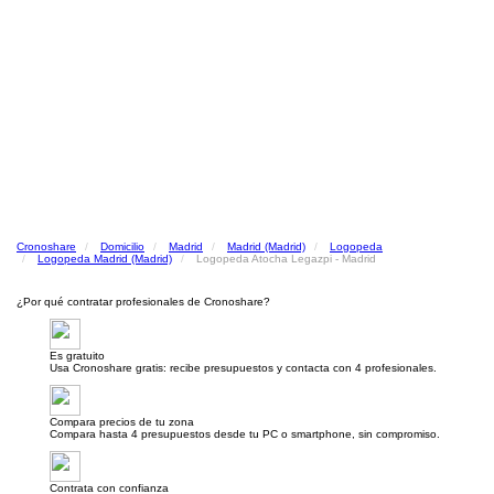
Cronoshare
Domicilio
Madrid
Madrid (Madrid)
Logopeda
Logopeda Madrid (Madrid)
Logopeda Atocha Legazpi - Madrid
¿Por qué contratar profesionales de Cronoshare?
Es gratuito
Usa Cronoshare gratis: recibe presupuestos y contacta con 4 profesionales.
Compara precios de tu zona
Compara hasta 4 presupuestos desde tu PC o smartphone, sin compromiso.
Contrata con confianza