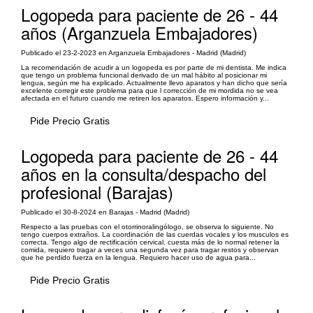
Logopeda para paciente de 26 - 44
años (Arganzuela Embajadores)
Publicado el 23-2-2023 en Arganzuela Embajadores - Madrid (Madrid)
La recomendación de acudir a un logopeda es por parte de mi dentista. Me indica
que tengo un problema funcional derivado de un mal hábito al posicionar mi
lengua, según me ha explicado. Actualmente llevo aparatos y han dicho que sería
excelente corregir este problema para que l corrección de mi mordida no se vea
afectada en el futuro cuando me retiren los aparatos. Espero información y...
Pide Precio Gratis
Logopeda para paciente de 26 - 44
años en la consulta/despacho del
profesional (Barajas)
Publicado el 30-8-2024 en Barajas - Madrid (Madrid)
Respecto a las pruebas con el otorrinoralingólogo, se observa lo siguiente. No
tengo cuerpos extraños. La coordinación de las cuerdas vocales y los musculos es
correcta. Tengo algo de rectificación cervical, cuesta más de lo normal retener la
comida, requiero tragar a veces una segunda vez para tragar restos y observan
que he perdido fuerza en la lengua. Requiero hacer uso de agua para...
Pide Precio Gratis