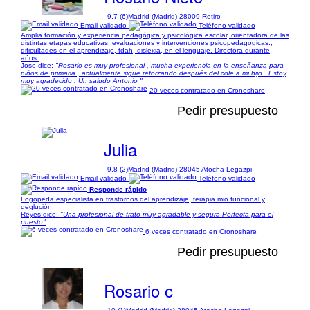
9,7 (6)
Madrid (Madrid) 28009 Retiro
Email validado
Teléfono validado
Amplia formación y experiencia pedagógica y psicológica escolar, orientadora de las
distintas etapas educativas, evaluaciones y intervenciones psicopedagogicas.,
dificultades en el aprendizaje, tdah, dislexia, en el lenguaje. Directora durante
años.
Jose dice:
"Rosario es muy profesional , mucha experiencia en la enseñanza para
niños de primaria , actualmente sigue reforzando después del cole a mi hijo . Estoy
muy agradecido . Un saludo Antonio "
20 veces contratado en Cronoshare
Pedir presupuesto
Julia
9,8 (2)
Madrid (Madrid) 28045 Atocha Legazpi
Email validado
Teléfono validado
Responde rápido
Logopeda especialista en trastornos del aprendizaje, terapia mio funcional y
deglución.
Reyes dice:
"Una profesional de trato muy agradable y segura Perfecta para el
puesto"
6 veces contratado en Cronoshare
Pedir presupuesto
Rosario c