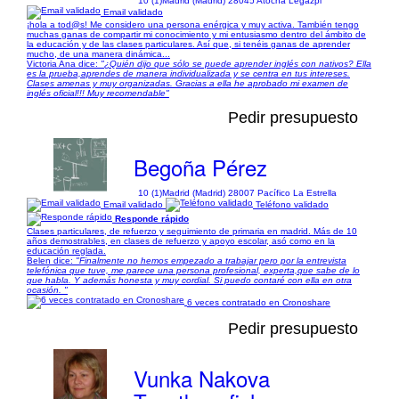
10 (1)
Madrid (Madrid) 28045 Atocha Legazpi
Email validado
¡hola a tod@s! Me considero una persona enérgica y muy activa. También tengo
muchas ganas de compartir mi conocimiento y mi entusiasmo dentro del ámbito de
la educación y de las clases particulares. Así que, si tenéis ganas de aprender
mucho, de una manera dinámica...
Victoria Ana dice:
"¿Quién dijo que sólo se puede aprender inglés con nativos? Ella
es la prueba,aprendes de manera individualizada y se centra en tus intereses.
Clases amenas y muy organizadas. Gracias a ella he aprobado mi examen de
inglés oficial!!! Muy recomendable"
Pedir presupuesto
Begoña Pérez
10 (1)
Madrid (Madrid) 28007 Pacífico La Estrella
Email validado
Teléfono validado
Responde rápido
Clases particulares, de refuerzo y seguimiento de primaria en madrid. Más de 10
años demostrables, en clases de refuerzo y apoyo escolar, asó como en la
educación reglada.
Belen dice:
"Finalmente no hemos empezado a trabajar pero por la entrevista
telefónica que tuve, me parece una persona profesional, experta,que sabe de lo
que habla. Y además honesta y muy cordial. Si puedo contaré con ella en otra
ocasión. "
6 veces contratado en Cronoshare
Pedir presupuesto
Vunka Nakova