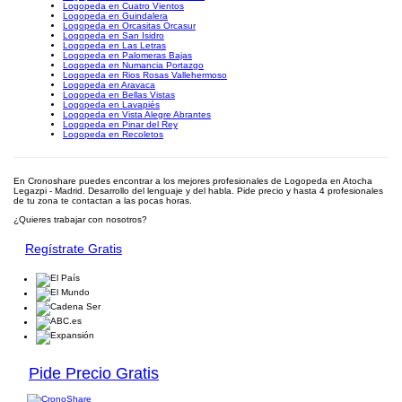
Logopeda en Cuatro Vientos
Logopeda en Guindalera
Logopeda en Orcasitas Orcasur
Logopeda en San Isidro
Logopeda en Las Letras
Logopeda en Palomeras Bajas
Logopeda en Numancia Portazgo
Logopeda en Rios Rosas Vallehermoso
Logopeda en Aravaca
Logopeda en Bellas Vistas
Logopeda en Lavapiés
Logopeda en Vista Alegre Abrantes
Logopeda en Pinar del Rey
Logopeda en Recoletos
En Cronoshare puedes encontrar a los mejores profesionales de Logopeda en Atocha
Legazpi - Madrid. Desarrollo del lenguaje y del habla. Pide precio y hasta 4 profesionales
de tu zona te contactan a las pocas horas.
¿Quieres trabajar con nosotros?
Regístrate Gratis
Pide Precio Gratis