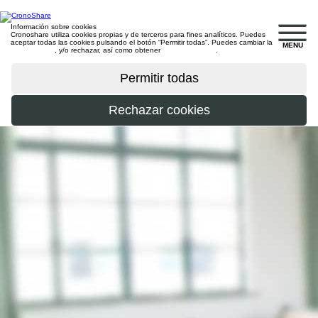
Información sobre cookies
Cronoshare utiliza cookies propias y de terceros para fines analíticos. Puedes
aceptar todas las cookies pulsando el botón “Permitir todas”. Puedes cambiar la
MENU
configuración
, y/o rechazar, así como obtener
más información
.