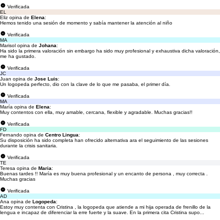
Verificada
EL
Eliz opina de
Elena
:
Hemos tenido una sesión de momento y sabía mantener la atención al niño
Verificada
MA
Marisol opina de
Johana
:
Ha sido la primera valoración sin embargo ha sido muy profesional y exhaustiva dicha valoración,
me ha gustado.
Verificada
JC
Juan opina de
Jose Luis
:
Un logopeda perfecto, dio con la clave de lo que me pasaba, el primer día.
Verificada
MA
María opina de
Elena
:
Muy contentos con ella, muy amable, cercana, flexible y agradable. Muchas gracias!!
Verificada
FD
Fernando opina de
Centro Lingua
:
Su disposición ha sido completa han ofrecido alternativa ara el seguimiento de las sesiones
durante la crisis sanitaria.
Verificada
TE
Teresa opina de
Maria
:
Buenas tardes !! María es muy buena profesional y un encanto de persona , muy correcta .
Muchas gracias
Verificada
AD
Ana opina de
Logopeda
:
Estoy muy contenta con Cristina , la logopeda que atiende a mi hija operada de frenillo de la
lengua e incapaz de diferenciar la erre fuerte y la suave. En la primera cita Cristina supo...