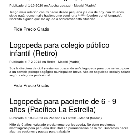
Publicado el 1-10-2020 en Atocha Legazpi - Madrid (Madrid)
Tengo mala relación con mi padre desde pequeña y a día de hoy, con 36 años,
sigue tratándome mal y haciéndome sentir una ****** (perdón por el lenguaje).
Necesito alguien que me ayude a sobrellevar está situación.
Pide Precio Gratis
Logopeda para colegio público
infantil (Retiro)
Publicado el 7-2-2018 en Retiro - Madrid (Madrid)
Soy la directora de cipif y estamos buscando un/a logopeda para que se incorpore
a un servicio psicopedagógico municipal en breve. Alta en seguridad social y salario
según categoría profesional
Pide Precio Gratis
Logopeda para paciente de 6 - 9
años (Pacífico La Estrella)
Publicado el 19-9-2023 en Pacífico La Estrella - Madrid (Madrid)
Niño de 6 años, valorado previamente por logopeda. No tiene problemas
morfológicos pero pequeña dificultad en pronunciación de la "s". Buscamos hacer
algunas sesiones y pautas para trabajarlo