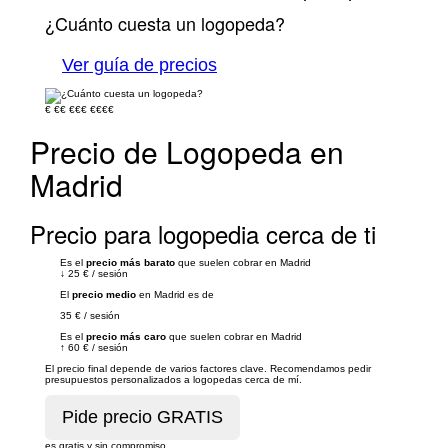
¿Cuánto cuesta un logopeda?
Ver guía de precios
€
€€
€€€
€€€€
Precio de Logopeda en
Madrid
Precio para logopedia cerca de ti
Es el
precio más barato
que suelen cobrar en Madrid
↓
25 €
/
sesión
El
precio medio
en Madrid es de
35 €
/
sesión
Es el
precio más caro
que suelen cobrar en Madrid
↑
60 €
/
sesión
El precio final depende de varios factores clave. Recomendamos pedir
presupuestos personalizados a logopedas cerca de mí.
es gratis y sin compromiso