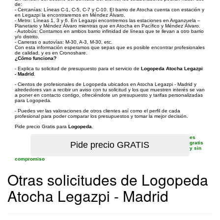
de:
- Cercanías: Líneas C-1, C-5, C-7 y C-10. El barrio de Atocha cuenta con estación y
en Legazpi la encontraremos en Méndez Álvaro.
- Metro: Líneas 1, 3 y 6. En Legazpi encontremos las estaciones en Arganzuela –
Planetario y Méndez Álvaro mientras que en Atocha en Pacífico y Méndez Álvaro.
- Autobús: Contamos en ambos barrio infinidad de líneas que te llevan a otro barrio
y/o distrito.
- Carreras o autovías: M-30, A-3, M-30, etc.
Con esta información esperamos que sepas que es posible encontrar profesionales
de calidad, y es en Cronoshare.
¿Cómo funciona?
- Explica tu solicitud de presupuesto para el servicio de
Logopeda Atocha Legazpi
- Madrid
.
- Cientos de profesionales de Logopeda ubicados en Atocha Legazpi - Madrid y
alrededores van a recibir un aviso con tu solicitud y los que muestren interés se van
a poner en contacto contigo, ofreciéndote un presupuesto y tarifas personalizadas
para Logopeda.
- Puedes ver las valoraciones de otros clientes así como el perfil de cada
profesional para poder comparar los presupuestos y tomar la mejor decisión.
Pide precio Gratis para
Logopeda
.
es
gratis
y sin
compromiso
Otras solicitudes de Logopeda
Atocha Legazpi - Madrid