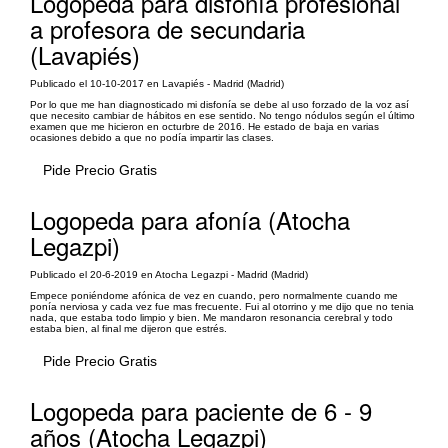
Logopeda para disfonía profesional
a profesora de secundaria
(Lavapiés)
Publicado el 10-10-2017 en Lavapiés - Madrid (Madrid)
Por lo que me han diagnosticado mi disfonía se debe al uso forzado de la voz así
que necesito cambiar de hábitos en ese sentido. No tengo nódulos según el último
examen que me hicieron en octurbre de 2016. He estado de baja en varias
ocasiones debido a que no podía impartir las clases.
Pide Precio Gratis
Logopeda para afonía (Atocha
Legazpi)
Publicado el 20-6-2019 en Atocha Legazpi - Madrid (Madrid)
Empece poniéndome afónica de vez en cuando, pero normalmente cuando me
ponía nerviosa y cada vez fue mas frecuente. Fui al otorrino y me dijo que no tenia
nada, que estaba todo limpio y bien. Me mandaron resonancia cerebral y todo
estaba bien, al final me dijeron que estrés.
Pide Precio Gratis
Logopeda para paciente de 6 - 9
años (Atocha Legazpi)