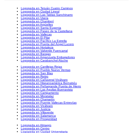
Logopeda en Tetuán Cuatro Caminos
Logopeda en Ciudad Lineal
Logopeda en Las Tablas Sanchinarro
Logopeda en Usera
Logopeda en Chamberí
Logopeda en Argüelles
Logopeda en Santa Eugenia
Logopeda en Paseo de la Castellana
Logopeda en Vallecas
Logopeda en El Pilar
Logopeda en Pacífico La Estrella
Logopeda en Puerta del Ángel Lucero
Logopeda en Hortaleza
Logopeda en Valverde Fuencarral
Logopeda en Barajas
Logopeda en Arganzuela Embajadores
Logopeda en Carabanchel Aluche
Logopeda en Canillejas Rejas
Logopeda en Pueblo Nuevo Ventas
Logopeda en San Blas
Logopeda en Retiro
Logopeda en Cañaveral Vicálvaro
Logopeda en Hispanoamérica Bernabéu
Logopeda en Peñagrande Puerta de Hierro
Logopeda en Las Águilas Buenavista
Logopeda en Campamento
Logopeda en Moratalaz
Logopeda en Chamartín
Logopeda en Puente Vallecas Entrevías
Logopeda en Vicálvaro
Logopeda en Justicia
Logopeda en Villaverde
Logopeda en Salamanca
Logopeda en Prosperidad
Logopeda en Almagro
Logopeda en Centro
Logopeda en Ciudad Universitaria