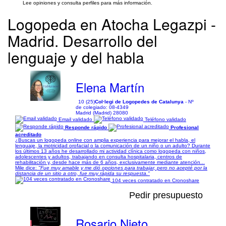
Lee opiniones y consulta perfiles para más información.
Logopeda en Atocha Legazpi -
Madrid. Desarrollo del
lenguaje y del habla
Elena Martín
10 (25)
Col·legi de Logopedes de Catalunya
- Nº
de colegiado: 08-4349
Madrid (Madrid) 28080
Email validado
Teléfono validado
Responde rápido
Profesional
acreditado
¿Buscas un logopeda online con amplia experiencia para mejorar el habla, el
lenguaje, la motricidad orofacial o la comunicación de un niño o un adulto? Durante
los últimos 13 años he desarrollado mi actividad clínica como logopeda con niños,
adolescentes y adultos, trabajando en consulta hospitalaria, centros de
rehabilitación y, desde hace más de 6 años, exclusivamente mediante atención...
Mile dice:
"Fue muy amable y me dió opciones para trabajar, pero no acepté por la
distancia de un sitio a otro, fue muy rápida su respuesta."
104 veces contratado en Cronoshare
Pedir presupuesto
Rosario Nieto