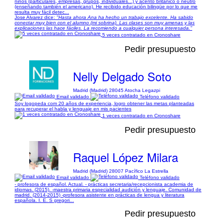
niños (particulares, empresas, grupos, individuales...) y acento británico o neutro
(enseñando también el americano). He recibido educación bilingüe por lo que me
resulta muy fácil detec...
Jose Alvarez dice:
"Hasta ahora Ana ha hecho un trabajo excelente. Ha sabido
conectar muy bien con el alumno (mi sobrina). Las clases son muy amenas y las
explicaciones las hace fáciles. La recomiendo a cualquier persona interesada."
5 veces contratado en Cronoshare
Pedir presupuesto
Nelly Delgado Soto
Madrid (Madrid) 28045 Atocha Legazpi
Email validado
Teléfono validado
Soy logopeda com 20 años de experiencia, logro obtener las metas planteadas
para recuperar el habla y lenguaje en mis pacientes
1 veces contratado en Cronoshare
Pedir presupuesto
Raquel López Milara
Madrid (Madrid) 28007 Pacífico La Estrella
Email validado
Teléfono validado
- profesora de español. Actual. - prácticas secretaria/recepcionista academia de
idiomas. (2015). -maestra primaria especialidad audición y lenguaje. Comunidad de
madrid. (2014-2015) -profesora asistente en prácticas de lengua y literatura
española. I. E. S gregori...
Pedir presupuesto