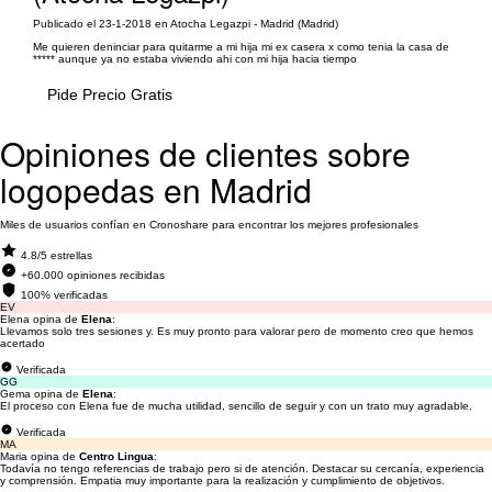
Publicado el 23-1-2018 en Atocha Legazpi - Madrid (Madrid)
Me quieren deninciar para quitarme a mi hija mi ex casera x como tenia la casa de
***** aunque ya no estaba viviendo ahi con mi hija hacia tiempo
Pide Precio Gratis
Opiniones de clientes sobre
logopedas en Madrid
Miles de usuarios confían en Cronoshare para encontrar los mejores profesionales
4.8/5 estrellas
+60.000 opiniones recibidas
100% verificadas
EV
Elena opina de
Elena
:
Llevamos solo tres sesiones y. Es muy pronto para valorar pero de momento creo que hemos
acertado
Verificada
GG
Gema opina de
Elena
:
El proceso con Elena fue de mucha utilidad, sencillo de seguir y con un trato muy agradable.
Verificada
MA
Maria opina de
Centro Lingua
:
Todavía no tengo referencias de trabajo pero si de atención. Destacar su cercanía, experiencia
y comprensión. Empatia muy importante para la realización y cumplimiento de objetivos.