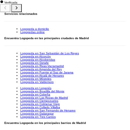
Verificada
Servicios relacionados
Logopeda a domicilio
Logopedas online
Encuentra Logopeda en las principales ciudades de Madrid
Logopeda en San Sebastián de Los Reyes
Logopeda en Alcorcón
Logopeda en Alcobendas
Logopeda en Getafe
Logopeda en Rivas-Vaciamadrid
Logopeda en Arganda del Rey
Logopeda en Fuente el Saz de Jarama
Logopeda en Alcalá de Henares
Logopeda en Móstoles
Logopeda en Valdemoro
Logopeda en Leganés
Logopeda en Boadilla del Monte
Logopeda en Cobeña
Logopeda en Las Rozas de Madrid
Logopeda en Ciempozuelos
Logopeda en Colmenar Viejo
Logopeda en Collado Villalba
Logopeda en San Fernando de Henares
Logopeda en Galapagar
Logopeda en Tres Cantos
Encuentra Logopeda en los principales barrios de Madrid