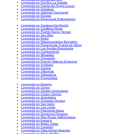
Logopeda en Pacífico La Estrella
Logopeda en Puerta del Ángel Lucero
Logopeda en Hortaleza
Logopeda en Valverde Fuencarral
Logopeda en Barajas
Logopeda en Arganzuela Embajadores
Logopeda en Carabanchel Aluche
Logopeda en Canillejas Rejas
Logopeda en Pueblo Nuevo Ventas
Logopeda en San Blas
Logopeda en Retiro
Logopeda en Hispanoamérica Bernabéu
Logopeda en Peñagrande Puerta de Hierro
Logopeda en Las Águilas Buenavista
Logopeda en Campamento
Logopeda en Moratalaz
Logopeda en Chamartín
Logopeda en Puente Vallecas Entrevías
Logopeda en Vicálvaro
Logopeda en Justicia
Logopeda en Villaverde
Logopeda en Salamanca
Logopeda en Prosperidad
Logopeda en Almagro
Logopeda en Centro
Logopeda en Ciudad Universitaria
Logopeda en Cuatro Vientos
Logopeda en Guindalera
Logopeda en Orcasitas Orcasur
Logopeda en San Isidro
Logopeda en Las Letras
Logopeda en Palomeras Bajas
Logopeda en Numancia Portazgo
Logopeda en Rios Rosas Vallehermoso
Logopeda en Aravaca
Logopeda en Bellas Vistas
Logopeda en Lavapiés
Logopeda en Vista Alegre Abrantes
Logopeda en Pinar del Rey