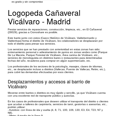
es gratis y sin compromiso
Logopeda Cañaveral
Vicálvaro - Madrid
Prestar servicios de reparaciones, construcción, limpieza, etc., en El Cañaveral
(28029), gracias a Cronoshare es posible.
Este barrio junto con estos (Casco Histórico de Vicálvaro, Valdebernardo y
Valderrivas) forma el distrito de Vicálvaro, los colaboradores se desplazaran por
todo el distrito para presar sus servicios.
Los servicios que se han prestado con anterioridad en estas zonas han sido:
entrenamiento personal o adiestramiento de perros en zonas verdes como (Parque
De La Maceta, Parque Forestal de Vicálvaro, Área canina de Vicálvaro, etc.,
servicios de monologuista en distintos bares o restaurantes para determinadas
fechas del año, recaderos para comprar en algún supermercado, etc.
Los profesionales de los sectores de la psicología, masajes, clases de idiomas,
etc., se desplazarán incluso a distritos (Vallecas, Puente de Vallecas, Retiro, etc.),
para cubrir las demandas efectuadas por esos clientes.
Desplazamientos y accesos al barrio de
Vicálvaro
Moverse entre barrios o distritos es muy rápido y sencillo, ya que Vicálvaro cuenta
con una excelente red de transporte público y autovías.
En los casos de profesionales que deseen utilizar el transporte del distrito o clientes
que acudan a talleres de carpintería, servicios de tarot, gestorías o asesorías, etc.,
podrán utilizar:
- Autobús: con línea de ida y vuelta (4, 8, 71, 100, 106, 130, E3, E4, T23, N7 y
N8).
- Metro: A través de la línea 9.