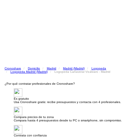
Cronoshare
Domicilio
Madrid
Madrid (Madrid)
Logopeda
Logopeda Madrid (Madrid)
Logopeda Cañaveral Vicálvaro - Madrid
¿Por qué contratar profesionales de Cronoshare?
Es gratuito
Usa Cronoshare gratis: recibe presupuestos y contacta con 4 profesionales.
Compara precios de tu zona
Compara hasta 4 presupuestos desde tu PC o smartphone, sin compromiso.
Contrata con confianza