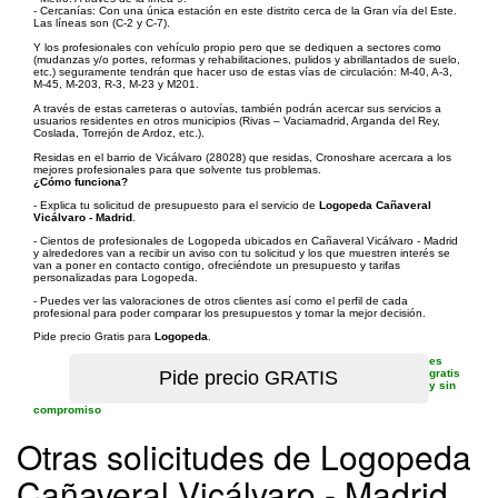
- Cercanías: Con una única estación en este distrito cerca de la Gran vía del Este.
Las líneas son (C-2 y C-7).
Y los profesionales con vehículo propio pero que se dediquen a sectores como
(mudanzas y/o portes, reformas y rehabilitaciones, pulidos y abrillantados de suelo,
etc.) seguramente tendrán que hacer uso de estas vías de circulación: M-40, A-3,
M-45, M-203, R-3, M-23 y M201.
A través de estas carreteras o autovías, también podrán acercar sus servicios a
usuarios residentes en otros municipios (Rivas – Vaciamadrid, Arganda del Rey,
Coslada, Torrejón de Ardoz, etc.).
Residas en el barrio de Vicálvaro (28028) que residas, Cronoshare acercara a los
mejores profesionales para que solvente tus problemas.
¿Cómo funciona?
- Explica tu solicitud de presupuesto para el servicio de
Logopeda Cañaveral
Vicálvaro - Madrid
.
- Cientos de profesionales de Logopeda ubicados en Cañaveral Vicálvaro - Madrid
y alrededores van a recibir un aviso con tu solicitud y los que muestren interés se
van a poner en contacto contigo, ofreciéndote un presupuesto y tarifas
personalizadas para Logopeda.
- Puedes ver las valoraciones de otros clientes así como el perfil de cada
profesional para poder comparar los presupuestos y tomar la mejor decisión.
Pide precio Gratis para
Logopeda
.
es
gratis
y sin
compromiso
Otras solicitudes de Logopeda
Cañaveral Vicálvaro - Madrid