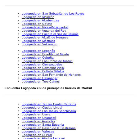
Logopeda en San Sebastián de Los Reyes
Logopeda en Alcorcón
Logopeda en Alcobendas
Logopeda en Getafe
Logopeda en Rivas-Vaciamadrid
Logopeda en Arganda del Rey
Logopeda en Fuente el Saz de Jarama
Logopeda en Alcalá de Henares
Logopeda en Móstoles
Logopeda en Valdemoro
Logopeda en Leganés
Logopeda en Boadilla del Monte
Logopeda en Cobeña
Logopeda en Las Rozas de Madrid
Logopeda en Ciempozuelos
Logopeda en Colmenar Viejo
Logopeda en Collado Villalba
Logopeda en San Fernando de Henares
Logopeda en Galapagar
Logopeda en Tres Cantos
Encuentra Logopeda en los principales barrios de Madrid
Logopeda en Tetuán Cuatro Caminos
Logopeda en Ciudad Lineal
Logopeda en Las Tablas Sanchinarro
Logopeda en Usera
Logopeda en Chamberí
Logopeda en Argüelles
Logopeda en Santa Eugenia
Logopeda en Paseo de la Castellana
Logopeda en Vallecas
Logopeda en El Pilar
Logopeda en Atocha Legazpi