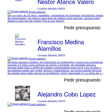
Nestor Atance Valero
Coslada (Madrid) 28820
Email validado
Soy un joven de 24 años, madrileño, universitario de posgrado (estudiando máster
del profesorado), me ofrezco para tipos de trabajo como docente, aunque estoy
abierto a todo tipo de trabajo (!!es lo que tiene!!).
Pedir presupuesto
Francisco Medina
Alamillos
Coslada (Madrid) 28820
Email validado
Me llamo francisco medina. Soy licenciado en pedagogía y poseo una experiencia
superior a 5 años como profesor de apoyo a domicilio. He impartido refuerzo
general sobre todo a niñ@s de edades comprendidas entre los 8 y los 14 años y
las materias suelen ser: inglés, lengua y matemáticas, así como enseñar técnicas
de estudio para poder mejorar el rendimiento. Estoy interesado en su oferta de y...
Pedir presupuesto
Alejandro Cobo Lopez
Coslada (Madrid) 28820
Email validado