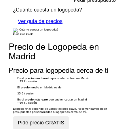
Pedir presupuesto
¿Cuánto cuesta un logopeda?
Ver guía de precios
€
€€
€€€
€€€€
Precio de Logopeda en
Madrid
Precio para logopedia cerca de ti
Es el
precio más barato
que suelen cobrar en Madrid
↓
25 €
/
sesión
El
precio medio
en Madrid es de
35 €
/
sesión
Es el
precio más caro
que suelen cobrar en Madrid
↑
60 €
/
sesión
El precio final depende de varios factores clave. Recomendamos pedir
presupuestos personalizados a logopedas cerca de mí.