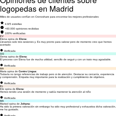
logopedas en Madrid
Miles de usuarios confían en Cronoshare para encontrar los mejores profesionales
4.8/5 estrellas
+60.000 opiniones recibidas
100% verificadas
EV
Elena opina de
Elena
:
Llevamos solo tres sesiones y. Es muy pronto para valorar pero de momento creo que hemos
acertado
Verificada
GG
Gema opina de
Elena
:
El proceso con Elena fue de mucha utilidad, sencillo de seguir y con un trato muy agradable.
Verificada
MA
Maria opina de
Centro Lingua
:
Todavía no tengo referencias de trabajo pero si de atención. Destacar su cercanía, experiencia
y comprensión. Empatia muy importante para la realización y cumplimiento de objetivos.
Verificada
EL
Eliz opina de
Elena
:
Hemos tenido una sesión de momento y sabía mantener la atención al niño
Verificada
MA
Marisol opina de
Johana
:
Ha sido la primera valoración sin embargo ha sido muy profesional y exhaustiva dicha valoración,
me ha gustado.
Verificada