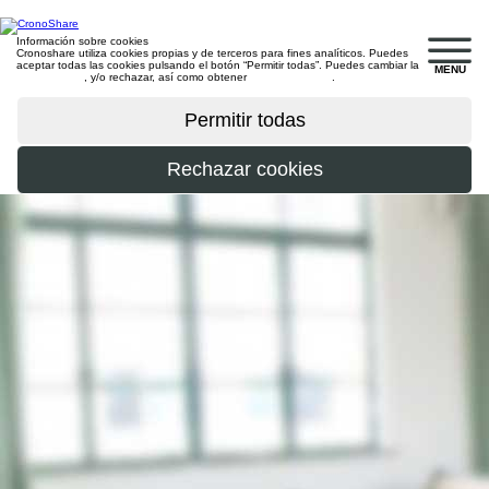
Información sobre cookies
Cronoshare utiliza cookies propias y de terceros para fines analíticos. Puedes
aceptar todas las cookies pulsando el botón “Permitir todas”. Puedes cambiar la
MENU
configuración
, y/o rechazar, así como obtener
más información
.