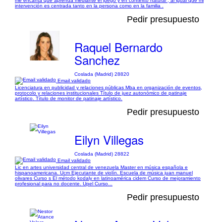
me encanta que aprenda mediante el juego y en contexto natural , al igual que mi
intervención es centrada tanto en la persona como en la familia .
Pedir presupuesto
Raquel Bernardo
Sanchez
Coslada (Madrid) 28820
Email validado
Licenciatura en publicidad y relaciones públicas Mba en organización de eventos,
protocolo y relaciones institucionales Título de juez autonómico de patinaje
artístico. Título de monitor de patinaje artístico.
Pedir presupuesto
Eilyn Villegas
Coslada (Madrid) 28822
Email validado
Lic en artes universidad central de venezuela Master en música española e
hispanoamericana. Ucm Ejecutante de violín. Escuela de música juan manuel
olivares Curso s El método kodaly en latinoamérica cidem Curso de mejoramiento
profesional para no docente. Upel Curso...
Pedir presupuesto