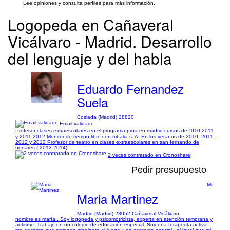
Lee opiniones y consulta perfiles para más información.
Logopeda en Cañaveral
Vicálvaro - Madrid. Desarrollo
del lenguaje y del habla
Eduardo Fernandez
Suela
Coslada (Madrid) 28820
Email validado
Profesor clases extraescolares en el programa proa en madrid cursos de "010-2011
y 2011-2012 Monitor de tiempo libre con tribalia s. A. En los veranos de 2010, 2011,
2012 y 2013 Profesor de teatro en clases extraescolares en san fernando de
henares ( 2013-2014)
2 veces contratado en Cronoshare
Pedir presupuesto
Mi
Maria Martinez
Madrid (Madrid) 28052 Cañaveral Vicálvaro
nombre es maría . Soy logopeda y psicomotricista, experta en atención temprana y
autismo. Trabajo en un colegio de educación especial. Soy una terapeuta activa ,