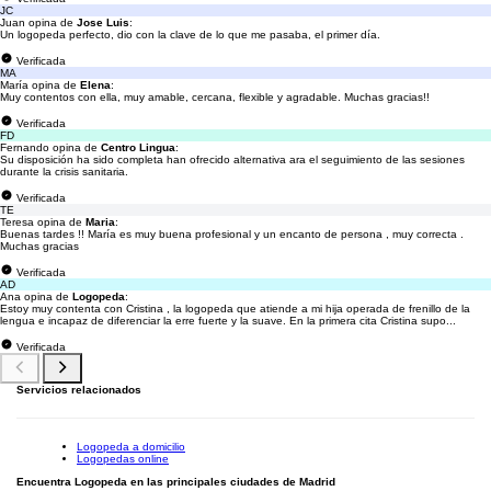
JC
Juan opina de
Jose Luis
:
Un logopeda perfecto, dio con la clave de lo que me pasaba, el primer día.
Verificada
MA
María opina de
Elena
:
Muy contentos con ella, muy amable, cercana, flexible y agradable. Muchas gracias!!
Verificada
FD
Fernando opina de
Centro Lingua
:
Su disposición ha sido completa han ofrecido alternativa ara el seguimiento de las sesiones
durante la crisis sanitaria.
Verificada
TE
Teresa opina de
Maria
:
Buenas tardes !! María es muy buena profesional y un encanto de persona , muy correcta .
Muchas gracias
Verificada
AD
Ana opina de
Logopeda
:
Estoy muy contenta con Cristina , la logopeda que atiende a mi hija operada de frenillo de la
lengua e incapaz de diferenciar la erre fuerte y la suave. En la primera cita Cristina supo...
Verificada
Servicios relacionados
Logopeda a domicilio
Logopedas online
Encuentra Logopeda en las principales ciudades de Madrid