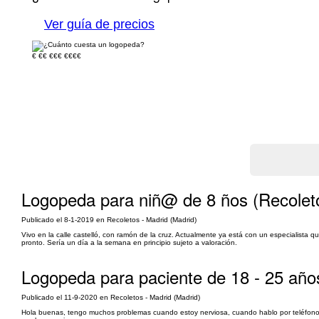
Ver guía de precios
€
€€
€€€
€€€€
Logopeda para niñ@ de 8 ños (Recolet
Publicado el 8-1-2019 en Recoletos - Madrid (Madrid)
Vivo en la calle castelló, con ramón de la cruz. Actualmente ya está con un especialista
pronto. Sería un día a la semana en principio sujeto a valoración.
Logopeda para paciente de 18 - 25 año
Publicado el 11-9-2020 en Recoletos - Madrid (Madrid)
Hola buenas, tengo muchos problemas cuando estoy nerviosa, cuando hablo por teléfono