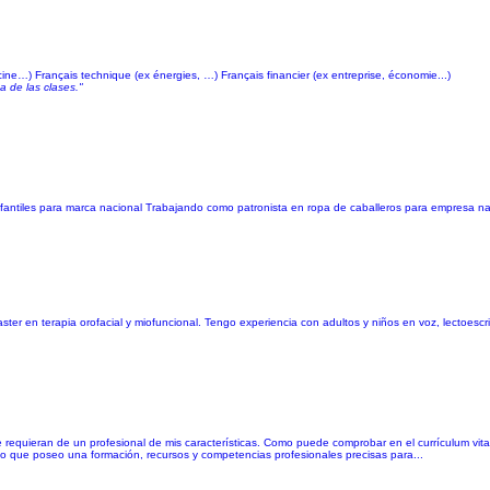
ecine…) Français technique (ex énergies, …) Français financier (ex entreprise, économie...)
a de las clases."
nfantiles para marca nacional Trabajando como patronista en ropa de caballeros para empresa na
r en terapia orofacial y miofuncional. Tengo experiencia con adultos y niños en voz, lectoescri
ue requieran de un profesional de mis características. Como puede comprobar en el currículum vi
o que poseo una formación, recursos y competencias profesionales precisas para...