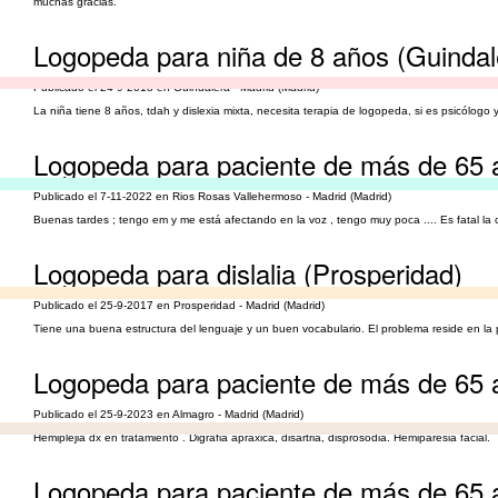
muchas gracias.
Logopeda para niña de 8 años (Guindal
Publicado el 24-9-2018 en Guindalera - Madrid (Madrid)
La niña tiene 8 años, tdah y dislexia mixta, necesita terapia de logopeda, si es psicólogo 
Logopeda para paciente de más de 65 
Publicado el 7-11-2022 en Rios Rosas Vallehermoso - Madrid (Madrid)
Buenas tardes ; tengo em y me está afectando en la voz , tengo muy poca .... Es fatal la
Logopeda para dislalia (Prosperidad)
Publicado el 25-9-2017 en Prosperidad - Madrid (Madrid)
Tiene una buena estructura del lenguaje y un buen vocabulario. El problema reside en la
Logopeda para paciente de más de 65 
Publicado el 25-9-2023 en Almagro - Madrid (Madrid)
Hemiplejia dx en tratamiento . Digrafia apraxica, disartria, disprosodia. Hemiparesia facial.
Logopeda para paciente de más de 65 