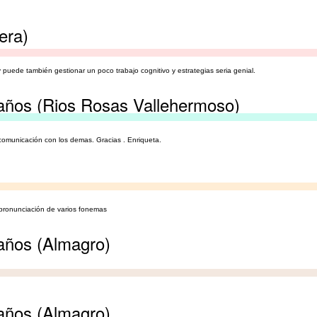
era)
y puede también gestionar un poco trabajo cognitivo y estrategias seria genial.
años (Rios Rosas Vallehermoso)
 comunicación con los demas. Gracias . Enriqueta.
 pronunciación de varios fonemas
años (Almagro)
años (Almagro)