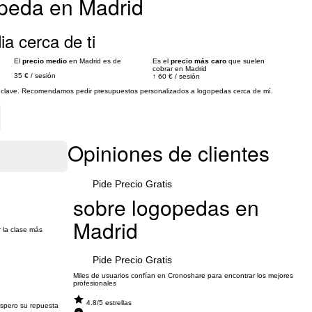
peda en Madrid
ia cerca de ti
El
precio medio
en Madrid es de
Es el
precio más caro
que suelen
cobrar en Madrid
35 €
/
sesión
↑
60 €
/
sesión
es clave. Recomendamos pedir presupuestos personalizados a logopedas cerca de mí.
Opiniones de clientes
Pide Precio Gratis
sobre logopedas en
Madrid
 la clase más
Pide Precio Gratis
Miles de usuarios confían en Cronoshare para encontrar los mejores
profesionales
4.8/5 estrellas
spero su repuesta