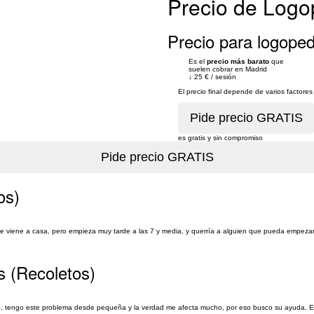
Precio de Logo
Precio para logoped
Es el
precio más barato
que
suelen cobrar en Madrid
↓
25 €
/
sesión
El precio final depende de varios factor
es gratis y sin compromiso
os)
 que viene a casa, pero empieza muy tarde a las 7 y media, y querría a alguien que pueda empezar
s (Recoletos)
, tengo este problema desde pequeña y la verdad me afecta mucho, por eso busco su ayuda. E