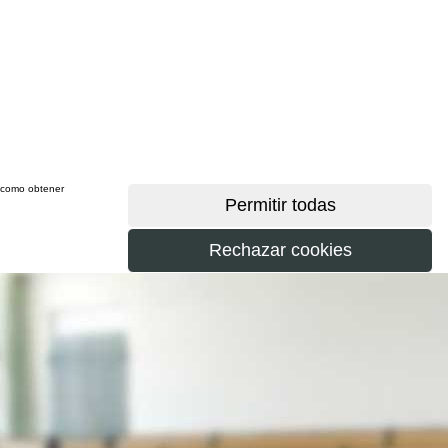
sí como obtener
más