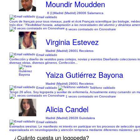
Moundir Moudden
8 (1)
Madrid (Madrid) 28006 Salamanca
Email validado
Cours de français pour tous niveaux, parlé et écrit Français scientifique (ex biologie, méd
Inés dice:
"Flexibilidad horaria, adaptación a las necesidades del alumno y dinámica amen
6 veces contratado en Cronoshare
Virginia Estevez
Madrid (Madrid) 28001 Recoletos
Email validado
Confección y diseño de vestidos para cortejos, novias y eventos Diseñando colecciones i
diversas obras, diversos géneros. Confección...
Yaiza Gutiérrez Bayona
Madrid (Madrid) 28001 Recoletos
Email validado
Teléfono validado
Tengo 26 años. Soy logopeda y auxiliar de enfermería. Actualmente estoy cursando un maste
1 veces contratado en Cronoshare
Alicia Candel
Madrid (Madrid) 28028 Guindalera
Email validado
Estimados sres/ras: Le manifiesto mi interés en participar en los procesos de selección q
especializada en neurologopedia y atención temprana mediante diferentes másteres; por l
¿Cuánto cuesta un logopeda?