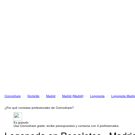
Cronoshare
Domicilio
Madrid
Madrid (Madrid)
Logopeda
Logopeda Madrid
¿Por qué contratar profesionales de Cronoshare?
Es gratuito
Usa Cronoshare gratis: recibe presupuestos y contacta con 4 profesionales.