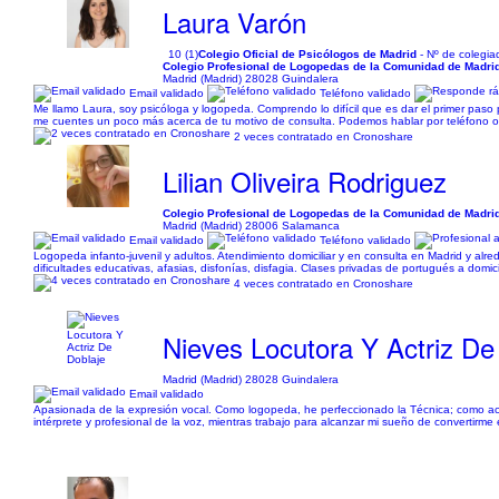
Laura Varón
10 (1)
Colegio Oficial de Psicólogos de Madrid
- Nº de colegi
Colegio Profesional de Logopedas de la Comunidad de Madri
Madrid (Madrid) 28028 Guindalera
Email validado
Teléfono validado
Me llamo Laura, soy psicóloga y logopeda. Comprendo lo difícil que es dar el primer paso 
me cuentes un poco más acerca de tu motivo de consulta. Podemos hablar por teléfono o 
2 veces contratado en Cronoshare
Lilian Oliveira Rodriguez
Colegio Profesional de Logopedas de la Comunidad de Madri
Madrid (Madrid) 28006 Salamanca
Email validado
Teléfono validado
Logopeda infanto-juvenil y adultos. Atendimiento domiciliar y en consulta en Madrid y alrede
dificultades educativas, afasias, disfonías, disfagia. Clases privadas de portugués a domici
4 veces contratado en Cronoshare
Nieves Locutora Y Actriz De
Madrid (Madrid) 28028 Guindalera
Email validado
Apasionada de la expresión vocal. Como logopeda, he perfeccionado la Técnica; como actr
intérprete y profesional de la voz, mientras trabajo para alcanzar mi sueño de convertirme