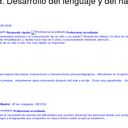
 Desarrollo del lenguaje y del h
: 08-4349
Responde rápido
Profesional acreditado
motricidad orofacial o la comunicación de un niño o un adulto? Durante los últimos 13 años he de
 de rehabilitación y, desde hace más de 6 años, exclusivamente mediante atención...
a de un sitio a otro, fue muy rápida su respuesta."
tas etapas educativas, evaluaciones y intervenciones psicopedagogicas., dificultades en el aprendi
 primaria , actualmente sigue reforzando después del cole a mi hijo . Estoy muy agradecido . Un
 Madrid
- Nº de colegiado: 28/1519
Profesional acreditado
e la necesidad de atender las dificultades que pueden presentar las personas desde una perspec
ogía y la logopedia que comparten un marco teórico sobre el que se sostienen,...