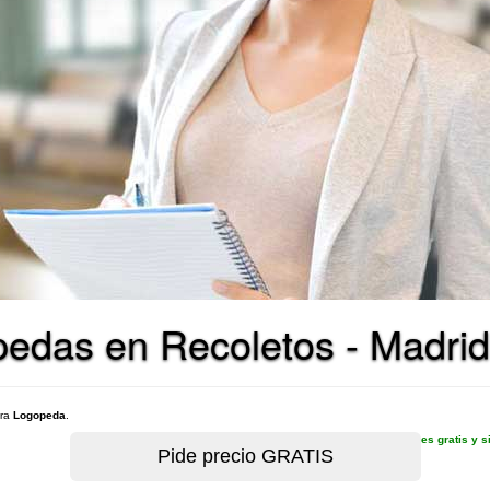
pedas en Recoletos - Madrid
ara
Logopeda
.
es gratis y 