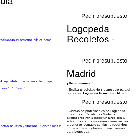
abla
Pedir presupuesto
Logopeda
Recoletos -
sarrollado mi actividad clínica como
Pedir presupuesto
Madrid
zaje, tdah, dislexia, en el lenguaje.
¿Cómo funciona?
 saludo Antonio "
- Explica tu solicitud de presupuesto para el
servicio de
Logopeda Recoletos - Madrid
.
Pedir presupuesto
- Cientos de profesionales de Logopeda
ubicados en Recoletos - Madrid y
alrededores van a recibir un aviso con tu
solicitud y los que muestren interés se van
a poner en contacto contigo, ofreciéndote
tiva holística y funcional. Concebimos la
un presupuesto y tarifas personalizadas
para Logopeda.