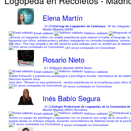
Logopeda en Recoletos - Madrid.
Elena Martín
10 (25)
Col·legi de Logopedes de Catalunya
- Nº de colegiado
Madrid (Madrid) 28080
Email validado
Teléfono validado
¿Buscas un logopeda online con amplia experiencia para mejorar el habla, el lenguaje, la 
logopeda con niños, adolescentes y adultos, trabajando en consulta hospitalaria, centros
Mile dice:
"Fue muy amable y me dió opciones para trabajar, pero no acepté por la distanci
103 veces contratado en Cronoshare
Rosario Nieto
9,7 (6)
Madrid (Madrid) 28009 Retiro
Email validado
Teléfono validado
Amplia formación y experiencia pedagógica y psicológica escolar, orientadora de las distin
Directora durante años.
Jose dice:
"Rosario es muy profesional , mucha experiencia en la enseñanza para niños de
20 veces contratado en Cronoshare
Inés Babío Segura
10 (1)
Colegio Profesional de Logopedas de la Comunidad de
Madrid (Madrid) 28001 Recoletos
Email validado
Teléfono validado
Somos un equipo de psicólogos y logopedas con un proyecto que surge de la vocación y d
terapia desde un enfoque integral, aunando conocimientos de distintas ramas de la psicol
5 veces contratado en Cronoshare