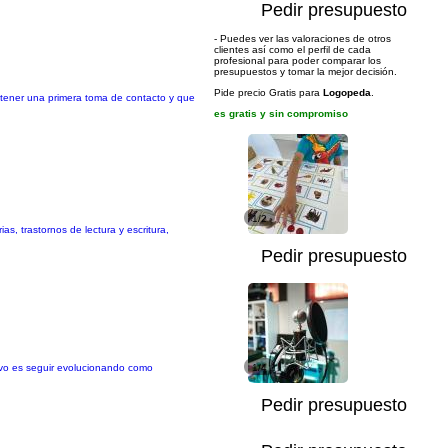
Pedir presupuesto
- Puedes ver las valoraciones de otros
clientes así como el perfil de cada
profesional para poder comparar los
presupuestos y tomar la mejor decisión.
Pide precio Gratis para
Logopeda
.
r tener una primera toma de contacto y que
es gratis y sin compromiso
1/2
as, trastornos de lectura y escritura,
Pedir presupuesto
tivo es seguir evolucionando como
1/4
Pedir presupuesto