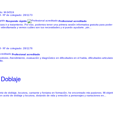
ado: M-34524
d
- Nº de colegiado: 28/1173
Responde rápido
Profesional acreditado
para ir a tratamiento. Por eso, podemos tener una primera sesión informativa gratuita para pode
videollamada y vemos cuáles son tus necesidades y si puedo ayudarte, ¡sin...
d
- Nº de colegiado: 28/1176
Profesional acreditado
dores. Atendimiento, evaluación y diagnóstico en dificultades en el habla, dificultades articulatori
lio.
 Doblaje
iz de doblaje, locutora, cantante y foniatra en formación, he encontrado mis pasiones. Mi obje
 en actriz de doblaje y locutora, dotando de vida y emoción a personajes y narraciones en...