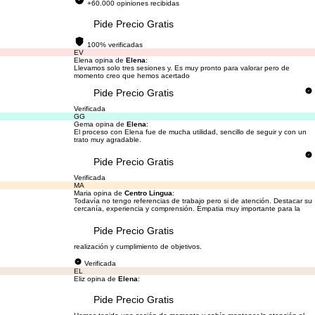
+60.000 opiniones recibidas
Pide Precio Gratis
100% verificadas
EV
Elena opina de
Elena
:
Llevamos solo tres sesiones y. Es muy pronto para valorar pero de
momento creo que hemos acertado
Pide Precio Gratis
Verificada
GG
Gema opina de
Elena
:
El proceso con Elena fue de mucha utilidad, sencillo de seguir y con un
trato muy agradable.
Pide Precio Gratis
Verificada
MA
Maria opina de
Centro Lingua
:
Todavía no tengo referencias de trabajo pero si de atención. Destacar su
cercanía, experiencia y comprensión. Empatia muy importante para la
Pide Precio Gratis
realización y cumplimiento de objetivos.
Verificada
EL
Eliz opina de
Elena
:
Pide Precio Gratis