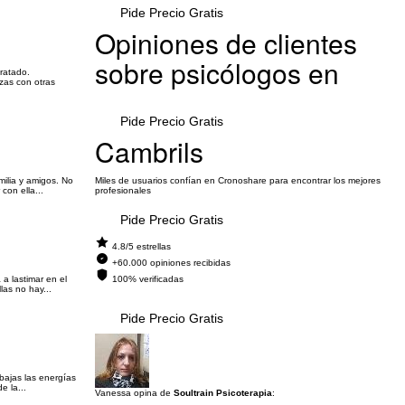
Pide Precio Gratis
Opiniones de clientes
sobre psicólogos en
ratado.
zas con otras
Pide Precio Gratis
Cambrils
ilia y amigos. No
Miles de usuarios confían en Cronoshare para encontrar los mejores
con ella...
profesionales
Pide Precio Gratis
4.8/5 estrellas
+60.000 opiniones recibidas
a lastimar en el
100% verificadas
las no hay...
Pide Precio Gratis
bajas las energías
e la...
Vanessa opina de
Soultrain Psicoterapia
: