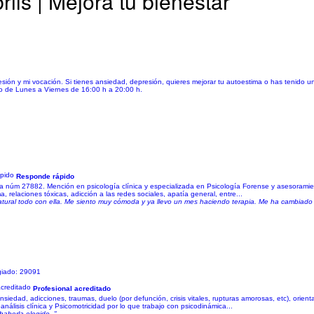
ls | Mejora tu bienestar
ión y mi vocación. Si tienes ansiedad, depresión, quieres mejorar tu autoestima o has tenido 
io de Lunes a Viernes de 16:00 h a 20:00 h.
Responde rápido
a núm 27882. Mención en psicología clínica y especializada en Psicología Forense y asesoramie
, relaciones tóxicas, adicción a las redes sociales, apatía general, entre...
atural todo con ella. Me siento muy cómoda y ya llevo un mes haciendo terapia. Me ha cambiado
giado: 29091
Profesional acreditado
edad, adicciones, traumas, duelo (por defunción, crisis vitales, rupturas amorosas, etc), orient
nálisis clínica y Psicomotricidad por lo que trabajo con psicodinámica...
aberla elegido. "