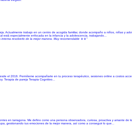
areja. Actualmente trabajo en un centro de acogida familiar, donde acompaño a niños, niñas y a
al está especialmente enfocada en la infancia y la adolescencia, trabajando...
 intenta resolverlo de la mejor manera. Muy recomendable ☺️☺️"
desde el 2016. Permíteme acompañarte en tu proceso terapéutico, sesiones online a costos acces
 Terapia de pareja Terapia Cognitivo...
scentes en tarragona. Me defino como una persona observadora, curiosa, proactiva y amante de los 
cupa, gestionando tus emociones de la mejor manera, así como a conseguir lo que...