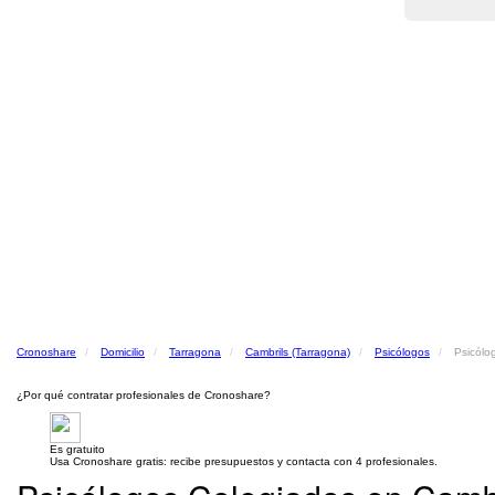
Cronoshare
Domicilio
Tarragona
Cambrils (Tarragona)
Psicólogos
Psicólo
¿Por qué contratar profesionales de Cronoshare?
Es gratuito
Usa Cronoshare gratis: recibe presupuestos y contacta con 4 profesionales.