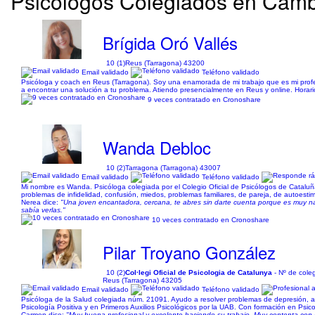
Psicólogos Colegiados en Cambri
Brígida Oró Vallés
10 (1)
Reus (Tarragona) 43200
Email validado
Teléfono validado
Psicóloga y coach en Reus (Tarragona). Soy una enamorada de mi trabajo que es mi profes
a encontrar una solución a tu problema. Atiendo presencialmente en Reus y online. Horar
9 veces contratado en Cronoshare
Wanda Debloc
10 (2)
Tarragona (Tarragona) 43007
Email validado
Teléfono validado
Mi nombre es Wanda. Psicóloga colegiada por el Colegio Oficial de Psicólogos de Cataluñ
problemas de infidelidad, confusión, miedos, problemas familiares, de pareja, de autoestima
Nerea dice:
"Una joven encantadora, cercana, te abres sin darte cuenta porque es muy n
sabía verlas."
10 veces contratado en Cronoshare
Pilar Troyano González
10 (2)
Col·legi Oficial de Psicologia de Catalunya
- Nº de cole
Reus (Tarragona) 43205
Email validado
Teléfono validado
Psicóloga de la Salud colegiada núm. 21091. Ayudo a resolver problemas de depresión, ansi
Psicología Positiva y en Primeros Auxilios Psicológicos por la UAB. Con formación en Psicoa
Carmen dice:
"Muy buena profesional y excelente haciendo su trabajo. Muy contenta con h