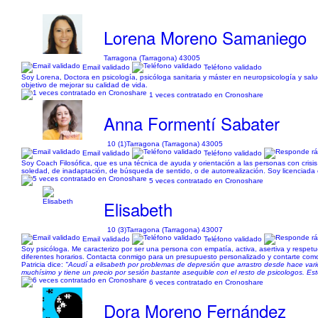
Lorena Moreno Samaniego
Tarragona (Tarragona) 43005
Email validado
Teléfono validado
Soy Lorena, Doctora en psicología, psicóloga sanitaria y máster en neuropsicología y sa
objetivo de mejorar su calidad de vida.
1 veces contratado en Cronoshare
Anna Formentí Sabater
10 (1)
Tarragona (Tarragona) 43005
Email validado
Teléfono validado
Soy Coach Filosófica, que es una técnica de ayuda y orientación a las personas con crisis 
soledad, de inadaptación, de búsqueda de sentido, o de autorrealización. Soy licenciada en
5 veces contratado en Cronoshare
Elisabeth
10 (3)
Tarragona (Tarragona) 43007
Email validado
Teléfono validado
Soy psicóloga. Me caracterizo por ser una persona con empatía, activa, asertiva y respe
diferentes horarios. Contacta conmigo para un presupuesto personalizado y contarte como
Patricia dice:
"Acudí a elisabeth por problemas de depresión que arrastro desde hace var
muchísimo y tiene un precio por sesión bastante asequible con el resto de psicologos. Est
6 veces contratado en Cronoshare
Dora Moreno Fernández