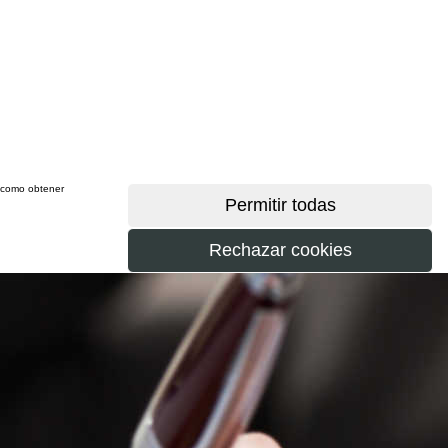
sí como obtener
más