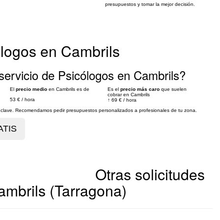
presupuestos y tomar la mejor decisión.
ólogos en Cambrils
servicio de Psicólogos en Cambrils?
El
precio medio
en Cambrils es de
Es el
precio más caro
que suelen
cobrar en Cambrils
53 €
/
hora
↑
69 €
/
hora
es clave. Recomendamos pedir presupuestos personalizados a profesionales de tu zona.
Otras solicitudes
ambrils (Tarragona)