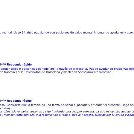
lud mental. Llevo 14 años trabajando con pacientes de salud mental, intentando ayudarles y aco
Responde rápido
existenciales o personales de todo tipo, a través de la filosofía. Puedo ayudar en problemas rela
 filosofía por la Universidad de Barcelona y máster en Asesoramiento filosófico....
Responde rápido
tuosa. Considero que la terapia es una forma de sanar el pasado y entender el presente. Hago s
 trabajo.
ios años. Llevo varias sesiones y sigo haciendo una vez por semana, ya que estoy muy agusto c
oy muy contenta con ella, y la recomiendo a todo el que lo necesite. Gracias por tu ayuda elisab