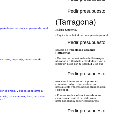
Pedir presupuesto
(Tarragona)
mpañarles en su proceso personal con el
¿Cómo funciona?
- Explica tu solicitud de presupuesto para el
Pedir presupuesto
servicio de
Psicólogos Cambrils
(Tarragona)
.
- Cientos de profesionales de Psicólogos
cionales, de pareja, de trabajo, de
ubicados en Cambrils y alrededores van a
recibir un aviso con tu solicitud y los que
Pedir presupuesto
muestren interés se van a poner en
contacto contigo, ofreciéndote un
presupuesto y tarifas personalizadas para
Psicólogos.
esiones online, y puedo adaptarme a
- Puedes ver las valoraciones de otros
on ella, me siento muy bien, me ayuda
clientes así como el perfil de cada
eth."
profesional para poder comparar los
Pedir presupuesto