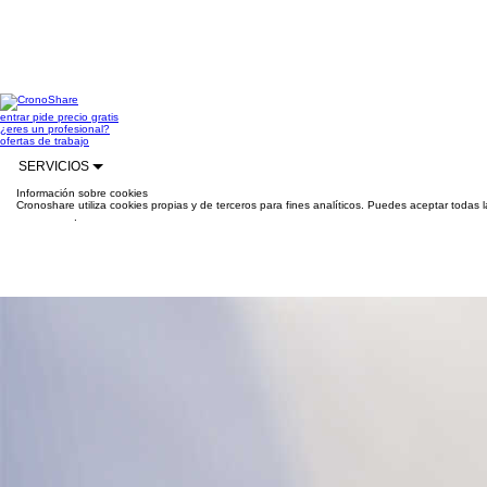
entrar
pide precio gratis
¿eres un profesional?
ofertas de trabajo
SERVICIOS
Información sobre cookies
Cronoshare utiliza cookies propias y de terceros para fines analíticos. Puedes aceptar todas 
información
.