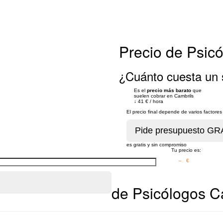
Precio de Psic
¿Cuánto cuesta un 
Es el
precio más barato
que
suelen cobrar en Cambrils
↓
41 €
/
hora
El precio final depende de varios factor
es gratis y sin compromiso
Tu precio es:
– €
de Psicólogos C