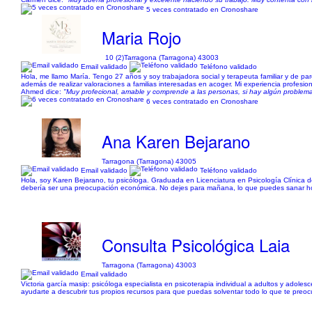
5 veces contratado en Cronoshare
Maria Rojo
10 (2)
Tarragona (Tarragona) 43003
Email validado
Teléfono validado
Hola, me llamo María. Tengo 27 años y soy trabajadora social y terapeuta familiar y de p
además de realizar valoraciones a familias interesadas en acoger. Mi experiencia profesion
Ahmed dice:
"Muy profecional, amable y comprende a las personas, si hay algún problema
6 veces contratado en Cronoshare
Ana Karen Bejarano
Tarragona (Tarragona) 43005
Email validado
Teléfono validado
Hola, soy Karen Bejarano, tu psicóloga. Graduada en Licenciatura en Psicología Clínica 
debería ser una preocupación económica. No dejes para mañana, lo que puedes sanar hoy.
Consulta Psicológica Laia
Tarragona (Tarragona) 43003
Email validado
Victoria garcía masip: psicóloga especialista en psicoterapia individual a adultos y adole
ayudarte a descubrir tus propios recursos para que puedas solventar todo lo que te preo