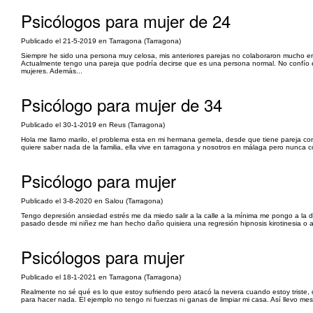
Psicólogos para mujer de 24
Publicado el 21-5-2019 en Tarragona (Tarragona)
Siempre he sido una persona muy celosa, mis anteriores parejas no colaboraron mucho e
Actualmente tengo una pareja que podría decirse que es una persona normal. No confío en
mujeres. Además...
Psicólogo para mujer de 34
Publicado el 30-1-2019 en Reus (Tarragona)
Hola me llamo marilo, el problema esta en mi hermana gemela, desde que tiene pareja co
quiere saber nada de la familia, ella vive en tarragona y nosotros en málaga pero nunca cog
Psicólogo para mujer
Publicado el 3-8-2020 en Salou (Tarragona)
Tengo depresión ansiedad estrés me da miedo salir a la calle a la mínima me pongo a la
pasado desde mi niñez me han hecho daño quisiera una regresión hipnosis kirotinesia o algo
Psicólogos para mujer
Publicado el 18-1-2021 en Tarragona (Tarragona)
Realmente no sé qué es lo que estoy sufriendo pero atacó la nevera cuando estoy triste, 
para hacer nada. El ejemplo no tengo ni fuerzas ni ganas de limpiar mi casa. Así llevo mese