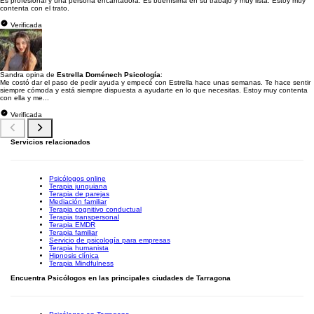
Es profesional y una persona encantadora. Es buenísima en su trabajo y muy lista. Estoy muy
contenta con el trato.
Verificada
Sandra opina de
Estrella Doménech Psicología
:
Me costó dar el paso de pedir ayuda y empecé con Estrella hace unas semanas. Te hace sentir
siempre cómoda y está siempre dispuesta a ayudarte en lo que necesitas. Estoy muy contenta
con ella y me...
Verificada
Servicios relacionados
Psicólogos online
Terapia junguiana
Terapia de parejas
Mediación familiar
Terapia cognitivo conductual
Terapia transpersonal
Terapia EMDR
Terapia familiar
Servicio de psicología para empresas
Terapia humanista
Hipnosis clínica
Terapia Mindfulness
Encuentra Psicólogos en las principales ciudades de Tarragona