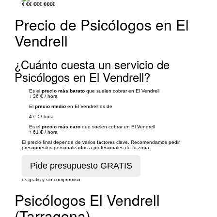
€
€€
€€€
€€€€
Precio de Psicólogos en El
Vendrell
¿Cuánto cuesta un servicio de
Psicólogos en El Vendrell?
Es el
precio más barato
que suelen cobrar en El Vendrell
↓
36 €
/
hora
El
precio medio
en El Vendrell es de
47 €
/
hora
Es el
precio más caro
que suelen cobrar en El Vendrell
↑
61 €
/
hora
El precio final depende de varios factores clave. Recomendamos pedir
presupuestos personalizados a profesionales de tu zona.
es gratis y sin compromiso
Psicólogos El Vendrell
(Tarragona)