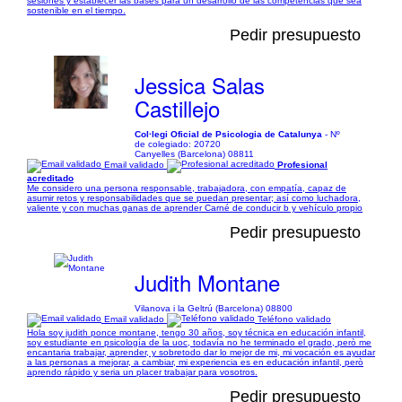
sesiones y establecer las bases para un desarrollo de las competencias que sea
sostenible en el tiempo.
Pedir presupuesto
Jessica Salas
Castillejo
Col·legi Oficial de Psicologia de Catalunya
- Nº
de colegiado: 20720
Canyelles (Barcelona) 08811
Email validado
Profesional
acreditado
Me considero una persona responsable, trabajadora, con empatía, capaz de
asumir retos y responsabilidades que se puedan presentar; así como luchadora,
valiente y con muchas ganas de aprender Carné de conducir b y vehículo propio
Pedir presupuesto
Judith Montane
Vilanova i la Geltrú (Barcelona) 08800
Email validado
Teléfono validado
Hola soy judith ponce montane, tengo 30 años, soy técnica en educación infantil,
soy estudiante en psicología de la uoc, todavía no he terminado el grado, però me
encantaria trabajar, aprender, y sobretodo dar lo mejor de mi, mi vocación es ayudar
a las personas a mejorar, a cambiar, mi experiencia es en educación infantil, però
aprendo rápido y seria un placer trabajar para vosotros.
Pedir presupuesto