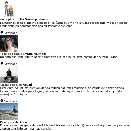
Ana opina de
Sin Preocupaciones
:
La mejor psicóloga que he conocido y la única que me ha ayudado realmente, y por un precio
estupendo en comparación con su trabajo y esfuerzo
Verificada
Yolanda opina de
Maria Manrique
:
Un trato exquisito que te hace hablar con ella con muchísima comodidad y tranquilidad.
Verificada
Araceli opina de
Agustí
:
Excelente, Agustí me está ayudando mucho con mis problemas. Yo vengo de haber estado
tratándome con dos psicólogas y el resultado decepcionante, solo me escuchaban y daban
consejos. Con Agustí...
Verificada
Pilar opina de
Alicia
:
Fue una cita muy grata donde Alicia me hizo sentir muy bien Queda camino por andar pero con
alguien a tu lado se hará más sencillo