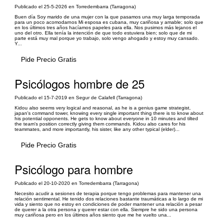
Publicado el 25-5-2026 en Torredembarra (Tarragona)
Buen día Soy marido de una mujer con la que pasamos una muy larga temporada
para un poco acomodarnos Mi esposa es cubana, muy cariñosa y amable; solo que
en los últimos tres años hacíamos papeles para ella. Nos pusimos más lejanos el
uno del otro. Ella tenía la intención de que todo estuviera bien; solo que de mi
parte está muy mal porque yo trabajo, solo vengo ahogado y estoy muy cansado.
Y...
Pide Precio Gratis
Psicólogos hombre de 25
Publicado el 15-7-2019 en Segur de Calafell (Tarragona)
Kidou also seems very logical and reasonal, as he is a genius game strategist,
japan's command tower, knowing every single important thing there is to know about
his potential opponents. He gets to know about everyone in 10 minutes and tilted
the team's position correctly giving them commands. Kidou also cares for his
teammates, and more importantly, his sister, like any other typical (elder)...
Pide Precio Gratis
Psicólogo para hombre
Publicado el 20-10-2020 en Torredembarra (Tarragona)
Necesito acudir a sesiones de terapia porque tengo problemas para mantener una
relación sentimental. He tenido dos relaciones bastante traumáticas a lo largo de mi
vida y siento que no estoy en condiciones de poder mantener una relación a pesar
de querer a la otra persona y querer estar con ella. Siempre he sido una persona
muy cariñosa pero en los últimos años siento que me he vuelto una...