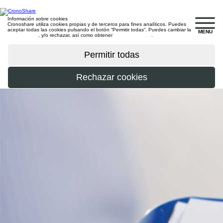
Información sobre cookies
Cronoshare utiliza cookies propias y de terceros para fines analíticos. Puedes
aceptar todas las cookies pulsando el botón “Permitir todas”. Puedes cambiar la
MENU
configuración
, y/o rechazar, así como obtener
más información
.