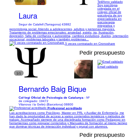
1/3
Teléfono validado
Soy psicóloga
colegiada en el
Laura
colegio oficial de
psicología de toy
especializada en
psicoterapia
Segur de Calafell (Tarragona) 43882
integrativa y
gerontologia social. Atiendo a adolescentes, adultos y personas mayores.
Tratamiento de problemas emocionales: ansiedad, estrés, ira, frustración,
depresión, falta de confianza y autoestima, cambios evolutivos, duelos, orientación
vocacional, problemas laborales y también problemas...
5 veces contratado en Cronoshare
Pedir presupuesto
Email validado
1/1
Bernardo Baig Bique
Col·legi Oficial de Psicologia de Catalunya
- Nº
de colegiado: 19472
Vilanova i la Geltrú (Barcelona) 08800
Profesional acreditado
Las acreditaciones como Psicólogo, Master en PRL y Auxiliar de Enfermería, me
han dado la oportunidad de acceso a varios contenidos temáticos y métodos de
trabajo. Acompañado siempre de una disciplinada formación como Pedagogo en
herramientas como preparar contenidos y Manuales de formación al mismo tiempo
que dominar técnicas de interacción individual y grupal con alumnos.
Pedir presupuesto