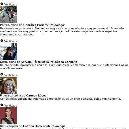
Verificada
Patricia opina de
González Pariente Psicólogo
:
Realmente muy contenta, Samuel es muy cercano, muy atento y muy profesional. He notado
muchos cambios muy positivos que me han ayudado a estar mejor en muchos aspectos
diferentes, encontrando...
Verificada
Diana opina de
Miryam Pérez Meliá Psicóloga Sanitaria
:
He conectado rápidamente con ella. Creo que es muy empática a la par que profesional. Hablar
con ella me alivia
Verificada
Francisca opina de
Carmen López
:
Conectamos enseguida. Además de profesional, es un gran persona. Estoy muy contenta.
Verificada
Raquel opina de
Estrella Doménech Psicología
: