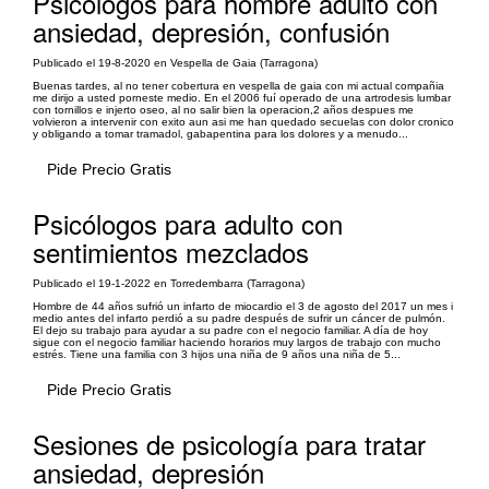
Psicólogos para hombre adulto con
ansiedad, depresión, confusión
Publicado el 19-8-2020 en Vespella de Gaia (Tarragona)
Buenas tardes, al no tener cobertura en vespella de gaia con mi actual compañia
me dirijo a usted porneste medio. En el 2006 fuí operado de una artrodesis lumbar
con tornillos e injerto oseo, al no salir bien la operacion,2 años despues me
volvieron a intervenir con exito aun asi me han quedado secuelas con dolor cronico
y obligando a tomar tramadol, gabapentina para los dolores y a menudo...
Pide Precio Gratis
Psicólogos para adulto con
sentimientos mezclados
Publicado el 19-1-2022 en Torredembarra (Tarragona)
Hombre de 44 años sufrió un infarto de miocardio el 3 de agosto del 2017 un mes i
medio antes del infarto perdió a su padre después de sufrir un cáncer de pulmón.
El dejo su trabajo para ayudar a su padre con el negocio familiar. A día de hoy
sigue con el negocio familiar haciendo horarios muy largos de trabajo con mucho
estrés. Tiene una familia con 3 hijos una niña de 9 años una niña de 5...
Pide Precio Gratis
Sesiones de psicología para tratar
ansiedad, depresión