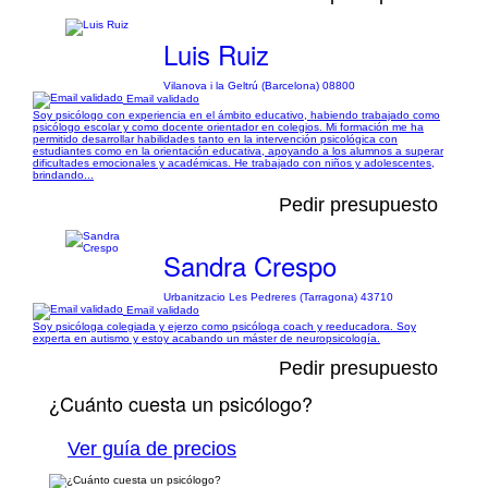
Luis Ruiz
Vilanova i la Geltrú (Barcelona) 08800
Email validado
Soy psicólogo con experiencia en el ámbito educativo, habiendo trabajado como
psicólogo escolar y como docente orientador en colegios. Mi formación me ha
permitido desarrollar habilidades tanto en la intervención psicológica con
estudiantes como en la orientación educativa, apoyando a los alumnos a superar
dificultades emocionales y académicas. He trabajado con niños y adolescentes,
brindando...
Pedir presupuesto
Sandra Crespo
Urbanitzacio Les Pedreres (Tarragona) 43710
Email validado
Soy psicóloga colegiada y ejerzo como psicóloga coach y reeducadora. Soy
experta en autismo y estoy acabando un máster de neuropsicología.
Pedir presupuesto
¿Cuánto cuesta un psicólogo?
Ver guía de precios