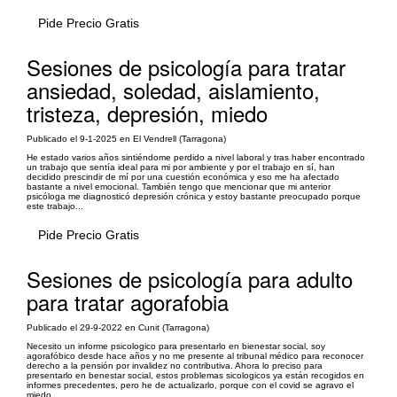
Pide Precio Gratis
Sesiones de psicología para tratar
ansiedad, soledad, aislamiento,
tristeza, depresión, miedo
Publicado el 9-1-2025 en El Vendrell (Tarragona)
He estado varios años sintiéndome perdido a nivel laboral y tras haber encontrado
un trabajo que sentía ideal para mi por ambiente y por el trabajo en sí, han
decidido prescindir de mí por una cuestión económica y eso me ha afectado
bastante a nivel emocional. También tengo que mencionar que mi anterior
psicóloga me diagnosticó depresión crónica y estoy bastante preocupado porque
este trabajo...
Pide Precio Gratis
Sesiones de psicología para adulto
para tratar agorafobia
Publicado el 29-9-2022 en Cunit (Tarragona)
Necesito un informe psicologico para presentarlo en bienestar social, soy
agorafóbico desde hace años y no me presente al tribunal médico para reconocer
derecho a la pensión por invalidez no contributiva. Ahora lo preciso para
presentarlo en benestar social, estos problemas sicologicos ya están recogidos en
informes precedentes, pero he de actualizarlo, porque con el covid se agravo el
miedo...