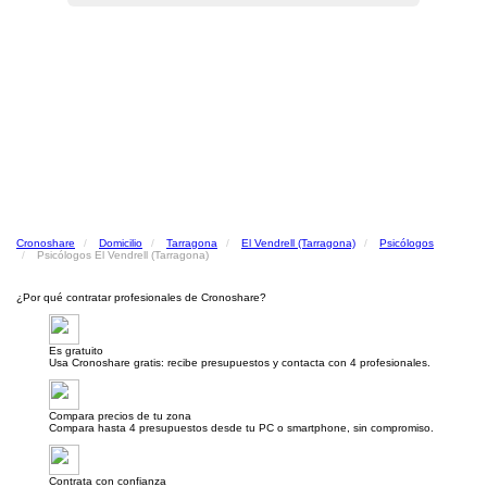
Cronoshare
Domicilio
Tarragona
El Vendrell (Tarragona)
Psicólogos
Psicólogos El Vendrell (Tarragona)
¿Por qué contratar profesionales de Cronoshare?
Es gratuito
Usa Cronoshare gratis: recibe presupuestos y contacta con 4 profesionales.
Compara precios de tu zona
Compara hasta 4 presupuestos desde tu PC o smartphone, sin compromiso.
Contrata con confianza