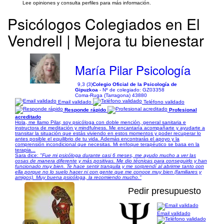
Lee opiniones y consulta perfiles para más información.
Psicólogos Colegiados en El
Vendrell | Mejora tu bienestar
María Pilar Psicología
9,3 (3)
Colegio Oficial de la Psicología de
Gipuzkoa
- Nº de colegiado: GZ03358
Coma-Ruga (Tarragona) 43880
Email validado
Teléfono validado
Responde rápido
Profesional
acreditado
Hola, me llamo Pilar, soy psicóloga con doble mención, general sanitaria e
instructora de meditación y mindfulness. Me encantaría acompañarte y ayudarte a
transitar la situación que estás viviendo en estos momentos y poder recuperar lo
antes posible el equilibrio de tu vida. Además encontrarás el apoyo y la
comprensión incondicional que necesitas. Mi enfoque terapéutico se basa en la
terapia...
Sara dice:
"Fue mi psicóloga durante casi 6 meses, me ayudo mucho a ver las
cosas de manera diferente y más positivas. Me dio técnicas para conseguirlo y han
funcionado muy bien. Te hace sentir tranquila y me sorprendí al abrirme tanto con
ella porque no lo suelo hacer ni con gente que me conoce muy bien (familiares y
amigos). Muy buena psicóloga, la recomiendo mucho."
Pedir presupuesto
Email validado