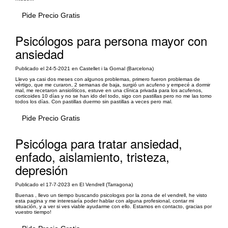
Pide Precio Gratis
Psicólogos para persona mayor con
ansiedad
Publicado el 24-5-2021 en Castellet i la Gornal (Barcelona)
Llevo ya casi dos meses con algunos problemas, primero fueron problemas de
vértigo, que me curaron, 2 semanas de baja, surgió un acufeno y empecé a dormir
mal, me recetaron ansiolíticos, estuve en una clínica privada para los acufenos,
corticoides 10 días y no se han ido del todo, sigo con pastillas pero no me las tomo
todos los días. Con pastillas duermo sin pastillas a veces pero mal.
Pide Precio Gratis
Psicóloga para tratar ansiedad,
enfado, aislamiento, tristeza,
depresión
Publicado el 17-7-2023 en El Vendrell (Tarragona)
Buenas , llevo un tiempo buscando psicologxs por la zona de el vendrell, he visto
esta pagina y me interesaría poder hablar con alguna profesional, contar mi
situación, y a ver si ves viable ayudarme con ello. Estamos en contacto, gracias por
vuestro tiempo!