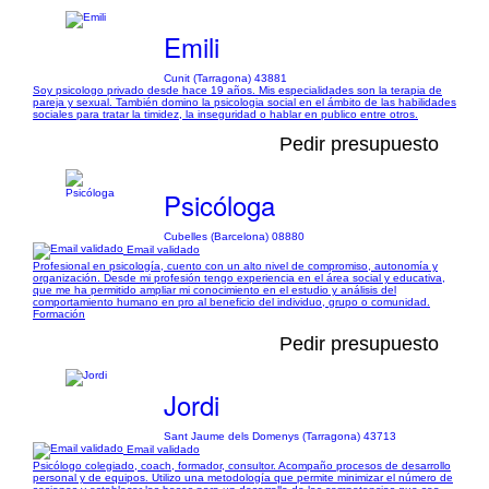
Emili
Cunit (Tarragona) 43881
Soy psicologo privado desde hace 19 años. Mis especialidades son la terapia de
pareja y sexual. También domino la psicologia social en el ámbito de las habilidades
sociales para tratar la timidez, la inseguridad o hablar en publico entre otros.
Pedir presupuesto
Psicóloga
Cubelles (Barcelona) 08880
Email validado
Profesional en psicología, cuento con un alto nivel de compromiso, autonomía y
organización. Desde mi profesión tengo experiencia en el área social y educativa,
que me ha permitido ampliar mi conocimiento en el estudio y análisis del
comportamiento humano en pro al beneficio del individuo, grupo o comunidad.
Formación
Pedir presupuesto
Jordi
Sant Jaume dels Domenys (Tarragona) 43713
Email validado
Psicólogo colegiado, coach, formador, consultor. Acompaño procesos de desarrollo
personal y de equipos. Utilizo una metodología que permite minimizar el número de