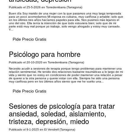
Publicado el 25-5-2026 en Torredembarra (Tarragona)
Buen día Soy marido de una mujer con la que pasamos una muy larga temporada
para un poco acomodarnos Mi esposa es cubana, muy cariñosa y amable; solo que
en los últimos tres años hacíamos papeles para ella. Nos pusimos más lejanos el
uno del otro. Ella tenía la intención de que todo estuviera bien; solo que de mi
parte está muy mal porque yo trabajo, solo vengo ahogado y estoy muy cansado.
Y...
Pide Precio Gratis
Psicólogo para hombre
Publicado el 20-10-2020 en Torredembarra (Tarragona)
Necesito acudir a sesiones de terapia porque tengo problemas para mantener una
relación sentimental. He tenido dos relaciones bastante traumáticas a lo largo de mi
vida y siento que no estoy en condiciones de poder mantener una relación a pesar
de querer a la otra persona y querer estar con ella. Siempre he sido una persona
muy cariñosa pero en los últimos años siento que me he vuelto una...
Pide Precio Gratis
Sesiones de psicología para tratar
ansiedad, soledad, aislamiento,
tristeza, depresión, miedo
Publicado el 9-1-2025 en El Vendrell (Tarragona)