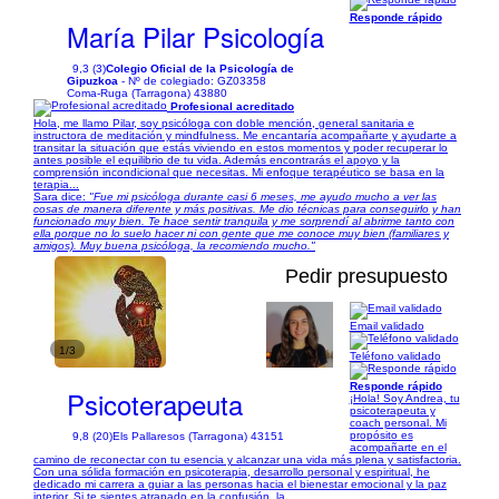
Responde rápido
María Pilar Psicología
9,3 (3)
Colegio Oficial de la Psicología de
Gipuzkoa
- Nº de colegiado: GZ03358
Coma-Ruga (Tarragona) 43880
Profesional acreditado
Hola, me llamo Pilar, soy psicóloga con doble mención, general sanitaria e
instructora de meditación y mindfulness. Me encantaría acompañarte y ayudarte a
transitar la situación que estás viviendo en estos momentos y poder recuperar lo
antes posible el equilibrio de tu vida. Además encontrarás el apoyo y la
comprensión incondicional que necesitas. Mi enfoque terapéutico se basa en la
terapia...
Sara dice:
"Fue mi psicóloga durante casi 6 meses, me ayudo mucho a ver las
cosas de manera diferente y más positivas. Me dio técnicas para conseguirlo y han
funcionado muy bien. Te hace sentir tranquila y me sorprendí al abrirme tanto con
ella porque no lo suelo hacer ni con gente que me conoce muy bien (familiares y
amigos). Muy buena psicóloga, la recomiendo mucho."
Pedir presupuesto
Email validado
1/3
Teléfono validado
Responde rápido
Psicoterapeuta
¡Hola! Soy Andrea, tu
psicoterapeuta y
coach personal. Mi
propósito es
9,8 (20)
Els Pallaresos (Tarragona) 43151
acompañarte en el
camino de reconectar con tu esencia y alcanzar una vida más plena y satisfactoria.
Con una sólida formación en psicoterapia, desarrollo personal y espiritual, he
dedicado mi carrera a guiar a las personas hacia el bienestar emocional y la paz
interior. Si te sientes atrapado en la confusión, la...