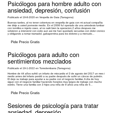
Psicólogos para hombre adulto con
ansiedad, depresión, confusión
Publicado el 19-8-2020 en Vespella de Gaia (Tarragona)
Buenas tardes, al no tener cobertura en vespella de gaia con mi actual compañia
me dirijo a usted porneste medio. En el 2006 fuí operado de una artrodesis lumbar
con tornillos e injerto oseo, al no salir bien la operacion,2 años despues me
volvieron a intervenir con exito aun asi me han quedado secuelas con dolor cronico
y obligando a tomar tramadol, gabapentina para los dolores y a menudo...
Pide Precio Gratis
Psicólogos para adulto con
sentimientos mezclados
Publicado el 19-1-2022 en Torredembarra (Tarragona)
Hombre de 44 años sufrió un infarto de miocardio el 3 de agosto del 2017 un mes i
medio antes del infarto perdió a su padre después de sufrir un cáncer de pulmón.
El dejo su trabajo para ayudar a su padre con el negocio familiar. A día de hoy
sigue con el negocio familiar haciendo horarios muy largos de trabajo con mucho
estrés. Tiene una familia con 3 hijos una niña de 9 años una niña de 5...
Pide Precio Gratis
Sesiones de psicología para tratar
ansiedad, depresión