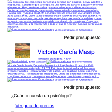
Soy psicóloga. Me caracterizo por ser una persona con empatía, activa, asertiva y
respetuosa. Considero que la terapia es una forma de sanar el pasado y entender
el presente. Hago sesiones online, y puedo adaptarme a diferentes horarios.
Contacta conmigo para un presupuesto personalizado y contarte como trabajo.
Patricia dice:
"Acudí a elisabeth por problemas de depresión que arrastro desde
hace varios años. Llevo varias sesiones y sigo haciendo una vez por semana, ya
que estoy muy agusto con ella, me siento muy bien, me ayuda muchísimo y tiene
un precio por sesión bastante asequible con el resto de psicologos. Estoy muy
contenta con ella, y la recomiendo a todo el que lo necesite. Gracias por tu ayuda
elisabeth."
6 veces contratado en Cronoshare
Pedir presupuesto
Victoria García Masip
Tarragona (Tarragona) 43004
Email validado
Teléfono validado
Victoria García Masip (Consulta Psicológica LAIA) Prades 21, esc 4 43006
tarragona Número colegiado: 19.674 Psicoterapia individual a adolescentes,
jóvenes y adultos. Terapia familiar y de pareja. Life coaching &amp; coaching
organizacional. Psicoterapeuta integradora, utilizo las diferentes corrientes (linea
cognitivo-conductual, humanista, estratégica-breve, mindfulness, gestalt, pnl,...
3 veces contratado en Cronoshare
Pedir presupuesto
¿Cuánto cuesta un psicólogo?
Ver guía de precios