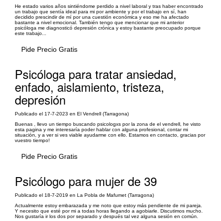
He estado varios años sintiéndome perdido a nivel laboral y tras haber encontrado
un trabajo que sentía ideal para mi por ambiente y por el trabajo en sí, han
decidido prescindir de mí por una cuestión económica y eso me ha afectado
bastante a nivel emocional. También tengo que mencionar que mi anterior
psicóloga me diagnosticó depresión crónica y estoy bastante preocupado porque
este trabajo...
Pide Precio Gratis
Psicóloga para tratar ansiedad,
enfado, aislamiento, tristeza,
depresión
Publicado el 17-7-2023 en El Vendrell (Tarragona)
Buenas , llevo un tiempo buscando psicologxs por la zona de el vendrell, he visto
esta pagina y me interesaría poder hablar con alguna profesional, contar mi
situación, y a ver si ves viable ayudarme con ello. Estamos en contacto, gracias por
vuestro tiempo!
Pide Precio Gratis
Psicólogo para mujer de 39
Publicado el 18-7-2019 en La Pobla de Mafumet (Tarragona)
Actualmente estoy embarazada y me noto que estoy más pendiente de mi pareja.
Y necesito que esté por mi a todas horas llegando a agobiarle. Discutimos mucho.
Nos gustaría ir los dos por separado y después tal vez alguna sesión en común.