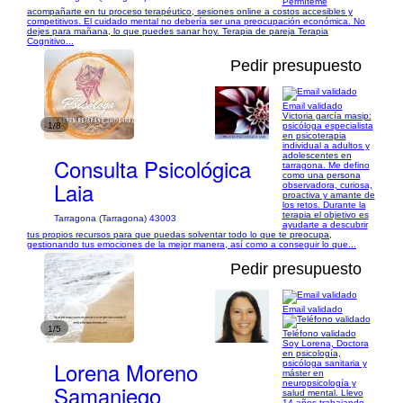
Permíteme
acompañarte en tu proceso terapéutico, sesiones online a costos accesibles y
competitivos. El cuidado mental no debería ser una preocupación económica. No
dejes para mañana, lo que puedes sanar hoy. Terapia de pareja Terapia
Cognitivo...
Pedir presupuesto
Email validado
Victoria garcía masip:
1/8
psicóloga especialista
en psicoterapia
individual a adultos y
adolescentes en
Consulta Psicológica
tarragona. Me defino
como una persona
Laia
observadora, curiosa,
proactiva y amante de
los retos. Durante la
terapia el objetivo es
Tarragona (Tarragona) 43003
ayudarte a descubrir
tus propios recursos para que puedas solventar todo lo que te preocupa,
gestionando tus emociones de la mejor manera, así como a conseguir lo que...
Pedir presupuesto
Email validado
1/5
Teléfono validado
Soy Lorena, Doctora
en psicología,
Lorena Moreno
psicóloga sanitaria y
máster en
neuropsicología y
Samaniego
salud mental. Llevo
14 años trabajando