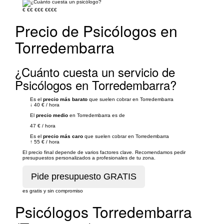
€
€€
€€€
€€€€
Precio de Psicólogos en
Torredembarra
¿Cuánto cuesta un servicio de
Psicólogos en Torredembarra?
Es el
precio más barato
que suelen cobrar en Torredembarra
↓
40 €
/
hora
El
precio medio
en Torredembarra es de
47 €
/
hora
Es el
precio más caro
que suelen cobrar en Torredembarra
↑
55 €
/
hora
El precio final depende de varios factores clave. Recomendamos pedir
presupuestos personalizados a profesionales de tu zona.
es gratis y sin compromiso
Psicólogos Torredembarra