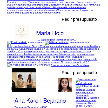
Fernando K. dice:
"La terapia con andrea fue una revelación. Buscaba algo más
que solo hablar sobre mis problemas y encontré en ella un enfoque que combina la
psicología con prácticas de mindfulness. He aprendido a identificar mis
pensamientos negativos y a transformarlos. Ahora, gracias a sus técnicas, me
siento más equilibrado y en paz conmigo mismo."
Pedir presupuesto
Maria Rojo
10 (2)
Tarragona (Tarragona) 43003
Email validado
Teléfono validado
Hola, me llamo María. Tengo 27 años y soy trabajadora social y terapeuta familiar y
de pareja. Actualmente trabajo en un centro de acogida familiar, donde acompaño
a niños, niñas y adolescentes en procesos de acogida, además de realizar
valoraciones a familias interesadas en acoger. Mi experiencia profesional está
especialmente enfocada en la infancia y la adolescencia, trabajando...
Ahmed dice:
"Muy profecional, amable y comprende a las personas, si hay algún
problema intenta resolverlo de la mejor manera. Muy recomendable ☺️☺️"
6 veces contratado en Cronoshare
Pedir presupuesto
Email validado
1/1
Teléfono validado
Hola, soy Karen
Bejarano, tu
Ana Karen Bejarano
psicóloga. Graduada
en Licenciatura en
Psicología Clínica
desde el 2016.
Tarragona (Tarragona) 43005