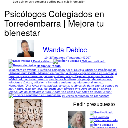
Lee opiniones y consulta perfiles para más información.
Psicólogos Colegiados en
Torredembarra | Mejora tu
bienestar
Wanda Debloc
10 (2)
Tarragona (Tarragona) 43007
Email validado
Teléfono validado
Responde rápido
Mi nombre es Wanda. Psicóloga colegiada por el Colegio Oficial de Psicólogos de
Cataluña núm 27882. Mención en psicología clínica y especializada en Psicología
Forense y asesoramiento psicológico/Counseling. Experiencia en problemas de
infidelidad, confusión, miedos, problemas familiares, de pareja, de autoestima,
relaciones tóxicas, adicción a las redes sociales, apatía general, entre...
Nerea dice:
"Una joven encantadora, cercana, te abres sin darte cuenta porque es
muy natural todo con ella. Me siento muy cómoda y ya llevo un mes haciendo
terapia. Me ha cambiado la vida. Ahora veo cosas que antes no sabía verlas."
10 veces contratado en Cronoshare
Pedir presupuesto
Email validado
1/2
Teléfono validado