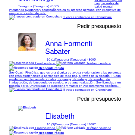
con pacientes de
Tarragona (Tarragona) 43005
salud mental,
intentando ayudarles y acompañarles en su proceso personal con el objetivo de
mejorar su calidad de vida.
1 veces contratado en Cronoshare
Pedir presupuesto
Anna Formentí
Sabater
10 (1)
Tarragona (Tarragona) 43005
Email validado
Teléfono validado
Responde rápido
Soy Coach Filosófica, que es una técnica de ayuda y orientación a las personas
con crisis existenciales o personales de todo tipo, a través de la filosofía. Puedo
ayudar en problemas relacionales, de pareja, de trabajo, de soledad, de
inadaptación, de búsqueda de sentido, o de autorrealización. Soy licenciada en
filosofía por la Universidad de Barcelona y máster en Asesoramiento filosófico....
5 veces contratado en Cronoshare
Pedir presupuesto
Elisabeth
10 (3)
Tarragona (Tarragona) 43007
Email validado
Teléfono validado
Responde rápido