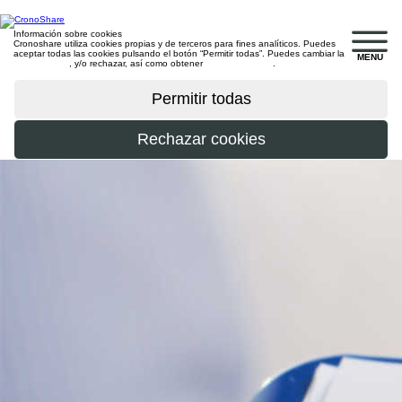
Información sobre cookies
Cronoshare utiliza cookies propias y de terceros para fines analíticos. Puedes
aceptar todas las cookies pulsando el botón “Permitir todas”. Puedes cambiar la
MENU
configuración
, y/o rechazar, así como obtener
más información
.