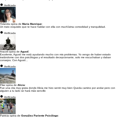
Verificada
Yolanda opina de
Maria Manrique
:
Un trato exquisito que te hace hablar con ella con muchísima comodidad y tranquilidad.
Verificada
Araceli opina de
Agustí
:
Excelente, Agustí me está ayudando mucho con mis problemas. Yo vengo de haber estado
tratándome con dos psicólogas y el resultado decepcionante, solo me escuchaban y daban
consejos. Con Agustí...
Verificada
Pilar opina de
Alicia
:
Fue una cita muy grata donde Alicia me hizo sentir muy bien Queda camino por andar pero con
alguien a tu lado se hará más sencillo
Verificada
Patricia opina de
González Pariente Psicólogo
: