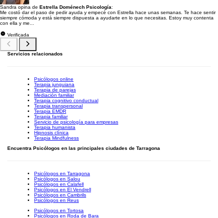
Sandra opina de
Estrella Doménech Psicología
:
Me costó dar el paso de pedir ayuda y empecé con Estrella hace unas semanas. Te hace sentir
siempre cómoda y está siempre dispuesta a ayudarte en lo que necesitas. Estoy muy contenta
con ella y me...
Verificada
Servicios relacionados
Psicólogos online
Terapia junguiana
Terapia de parejas
Mediación familiar
Terapia cognitivo conductual
Terapia transpersonal
Terapia EMDR
Terapia familiar
Servicio de psicología para empresas
Terapia humanista
Hipnosis clínica
Terapia Mindfulness
Encuentra Psicólogos en las principales ciudades de Tarragona
Psicólogos en Tarragona
Psicólogos en Salou
Psicólogos en Calafell
Psicólogos en El Vendrell
Psicólogos en Cambrils
Psicólogos en Reus
Psicólogos en Tortosa
Psicólogos en Roda de Bara