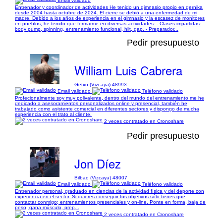
Email validado
Entrenador y coordinador de actividades He tenido un gimnasio propio en gernika
desde 2004 hasta octubre de 2024. El cierre se debió a una enfermedad de mi
madre. Debido a los años de experiencia en el gimnasio y la escasez de monitores
en pueblos, he tenido que formarme en diversas actividades: - Clases impartidas:
body pump, spinning, entrenamiento funcional, hiit, gap. - Preparador...
Pedir presupuesto
William Luis Cabrera
Getxo (Vizcaya) 48993
Email validado
Teléfono validado
Profecionalmente soy muy polivalente, dentro del mundo del entrenamiento me he
dedicado a asesoramientos personalizados online y presencial, también he
trabajado como asistente comercial en diferentes sectores y dispongo de mucha
experiencia con el trato al cliente.
2 veces contratado en Cronoshare
Pedir presupuesto
Jon Díez
Bilbao (Vizcaya) 48007
Email validado
Teléfono validado
Entrenador personal, graduado en ciencias de la actividad física y del deporte con
experiencia en el sector. Si quieres conseguir tus objetivos sólo tienes que
contactar conmigo; entrenamientos presenciales y on-line. Ponte en forma, baja de
peso, gana músculo, prep...
2 veces contratado en Cronoshare