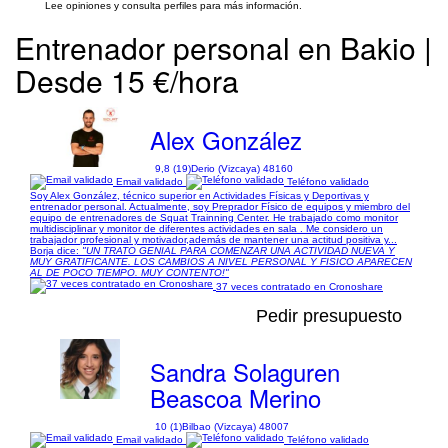
Lee opiniones y consulta perfiles para más información.
Entrenador personal en Bakio |
Desde 15 €/hora
Alex González
9,8 (19)
Derio (Vizcaya) 48160
Email validado
Teléfono validado
Soy Alex González, técnico superior en Actividades Físicas y Deportivas y
entrenador personal. Actualmente, soy Preprador Físico de equipos y miembro del
equipo de entrenadores de Squat Trainning Center. He trabajado como monitor
multidisciplinar y monitor de diferentes actividades en sala . Me considero un
trabajador profesional y motivador,además de mantener una actitud positiva y...
Borja dice:
"UN TRATO GENIAL PARA COMENZAR UNA ACTIVIDAD NUEVA Y
MUY GRATIFICANTE. LOS CAMBIOS A NIVEL PERSONAL Y FISICO APARECEN
AL DE POCO TIEMPO. MUY CONTENTO!"
37 veces contratado en Cronoshare
Pedir presupuesto
Sandra Solaguren
Beascoa Merino
10 (1)
Bilbao (Vizcaya) 48007
Email validado
Teléfono validado