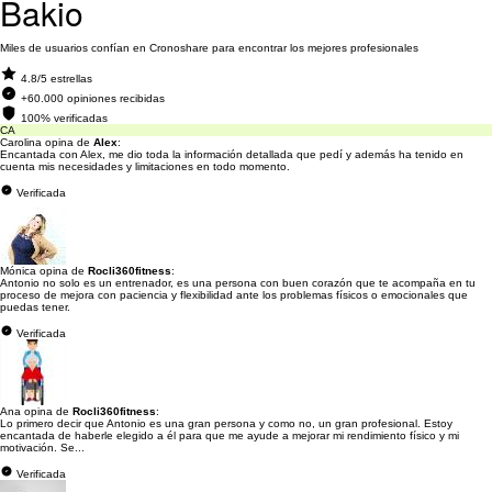
Bakio
Miles de usuarios confían en Cronoshare para encontrar los mejores profesionales
4.8/5 estrellas
+60.000 opiniones recibidas
100% verificadas
CA
Carolina opina de
Alex
:
Encantada con Alex, me dio toda la información detallada que pedí y además ha tenido en
cuenta mis necesidades y limitaciones en todo momento.
Verificada
Mónica opina de
Rocli360fitness
:
Antonio no solo es un entrenador, es una persona con buen corazón que te acompaña en tu
proceso de mejora con paciencia y flexibilidad ante los problemas físicos o emocionales que
puedas tener.
Verificada
Ana opina de
Rocli360fitness
:
Lo primero decir que Antonio es una gran persona y como no, un gran profesional. Estoy
encantada de haberle elegido a él para que me ayude a mejorar mi rendimiento físico y mi
motivación. Se...
Verificada