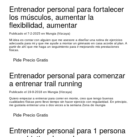
Entrenador personal para fortalecer
los músculos, aumentar la
flexibilidad, aumentar
Publicado el 7-2-2025 en Mungia (Vizcaya)
Mi idea es contar con alguien que me asesore a diseñar una rutina de ejercicios
adecuada para mi y que me ayude a montar un gimnasio en casa acorde al plan. A
partir de ahí que me haga un seguimiento para ir mejorando mis prestaciones
físicas.
Pide Precio Gratis
Entrenador personal para comenzar
a entrenar trail running
Publicado el 19-9-2018 en Mungia (Vizcaya)
Quiero empezar a entrenar para correr en monte, creo que tengo buenas
cualidades físicas pero llevo tiempo sin hacer ejercicio con regularidad. En principio,
me gustaria entrenar una o dos veces a la semana Zona de mungia
Pide Precio Gratis
Entrenador personal para 1 persona