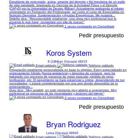
Estudiante de post-grado, activa, amante del deporte y fiel impulsora de un estilo
de vida saludable. Graduada en Ciencias de la Actividad Física y el Deporte
(CAFyD) por la Universidad de Deusto (Bilbao). Actualmente realizando el máster
universitario en Formación del Profesorado, así como el curso de Especialista en
Nutrición Deportiva, Suplementación y Ayudas Ergogénicas. Me gustaría...
Delbiñe dice:
"Recomendable totalmente, una chica muy profesional que le
encanta lo que hace, contactare con ella de nuevo!"
1 veces contratado en Cronoshare
Pedir presupuesto
Koros System
9 (1)
Bilbao (Vizcaya) 48015
Email validado
Teléfono validado
Preparación totalmente personalizada en base tu objetivo. Estoy especializado en
entrenamiento híbrido (fuerza-resistencia) y deportes de contacto, pero he
trabajado con procesos de ganancia de masa muscular, pérdida de peso,
tonificación, etc. El seguimiento se hará presencial u online, dependiendo de tus
necesidades, y estará complementado por una app donde dispondrás de tu
entrenamiento...
Guru dice:
"Muy amable, en todo momento muy abierto a sugerencias. Muy
profesional se preocupa de las necesidades y lesiones del cliente"
3 veces contratado en Cronoshare
Pedir presupuesto
Bryan Rodriguez
Leioa (Vizcaya) 48940
Email validado
Teléfono validado