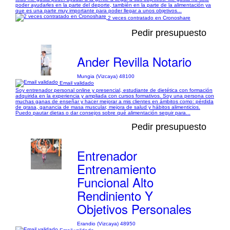
poder ayudarles en la parte del deporte, también en la parte de la alimentación ya
que es una parte muy importante para poder llegar a unos objetivos...
2 veces contratado en Cronoshare
Pedir presupuesto
Ander Revilla Notario
Mungia (Vizcaya) 48100
Email validado
Soy entrenador personal online y presencial, estudiante de dietética con formación
adquirida en la experiencia y ampliada con cursos formativos. Soy una persona con
muchas ganas de enseñar y hacer mejorar a mis clientes en ámbitos como: pérdida
de grasa, ganancia de masa muscular, mejora de salud y hábitos alimenticios.
Puedo pautar dietas o dar consejos sobre qué alimentación seguir para...
Pedir presupuesto
Entrenador
Entrenamiento
Funcional Alto
Rendiniento Y
Objetivos Personales
Erandio (Vizcaya) 48950