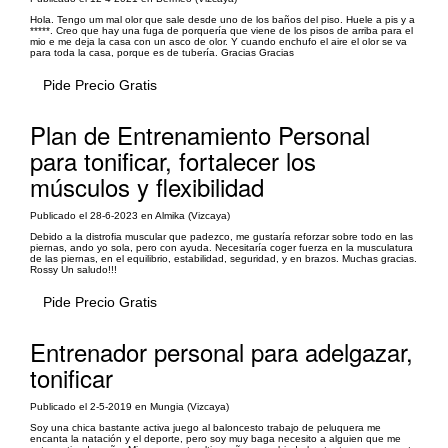
Hola. Tengo um mal olor que sale desde uno de los baños del piso. Huele a pis y a
*****. Creo que hay una fuga de porquería que viene de los pisos de arriba para el
mio e me deja la casa con un asco de olor. Y cuando enchufo el aire el olor se va
para toda la casa, porque es de tubería. Gracias Gracias
Pide Precio Gratis
Plan de Entrenamiento Personal
para tonificar, fortalecer los
músculos y flexibilidad
Publicado el 28-6-2023 en Almika (Vizcaya)
Debido a la distrofia muscular que padezco, me gustaría reforzar sobre todo en las
piernas, ando yo sola, pero con ayuda. Necesitaría coger fuerza en la musculatura
de las piernas, en el equilibrio, estabilidad, seguridad, y en brazos. Muchas gracias.
Rossy Un saludo!!!
Pide Precio Gratis
Entrenador personal para adelgazar,
tonificar
Publicado el 2-5-2019 en Mungia (Vizcaya)
Soy una chica bastante activa juego al baloncesto trabajo de peluquera me
encanta la natación y el deporte, pero soy muy baga necesito a alguien que me