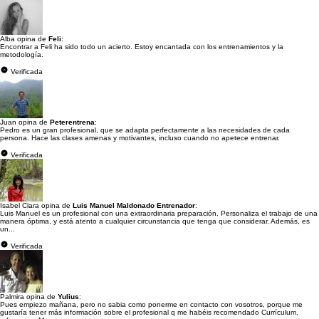
Alba opina de
Feli
:
Encontrar a Feli ha sido todo un acierto. Estoy encantada con los entrenamientos y la
metodología.
Verificada
Juan opina de
Peterentrena
:
Pedro es un gran profesional, que se adapta perfectamente a las necesidades de cada
persona. Hace las clases amenas y motivantes, incluso cuando no apetece entrenar.
Verificada
Isabel Clara opina de
Luis Manuel Maldonado Entrenador
:
Luis Manuel es un profesional con una extraordinaria preparación. Personaliza el trabajo de una
manera óptima, y está atento a cualquier circunstancia que tenga que considerar. Además, es
un...
Verificada
Palmira opina de
Yulius
:
Pues empiezo mañana, pero no sabia como ponerme en contacto con vosotros, porque me
gustaría tener más información sobre el profesional q me habéis recomendado Currículum,