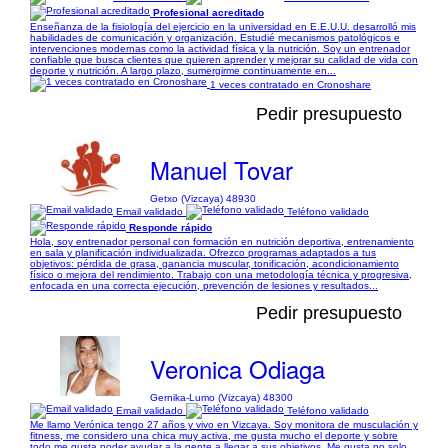
Profesional acreditado
Enseñanza de la fisiología del ejercicio en la universidad en E.E.U.U. desarrolló mis
habilidades de comunicación y organización. Estudié mecanismos patológicos e
intervenciones modernas como la actividad física y la nutrición. Soy un entrenador
confiable que busca clientes que quieren aprender y mejorar su calidad de vida con
deporte y nutrición. A largo plazo, sumergirme continuamente en...
1 veces contratado en Cronoshare
Pedir presupuesto
Manuel Tovar
Getxo (Vizcaya) 48930
Email validado
Teléfono validado
Responde rápido
Hola, soy entrenador personal con formación en nutrición deportiva, entrenamiento
en sala y planificación individualizada. Ofrezco programas adaptados a tus
objetivos: pérdida de grasa, ganancia muscular, tonificación, acondicionamiento
físico o mejora del rendimiento. Trabajo con una metodología técnica y progresiva,
enfocada en una correcta ejecución, prevención de lesiones y resultados...
Pedir presupuesto
Veronica Odiaga
Gernika-Lumo (Vizcaya) 48300
Email validado
Teléfono validado
Me llamo Verónica tengo 27 años y vivo en Vizcaya. Soy monitora de musculación y
fitness, me considero una chica muy activa, me gusta mucho el deporte y sobre
todo me gusta poder ayudar a la gente a llegar a sus objetivos. Me gusta no solo