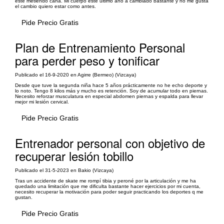
este metiendo caña. Mi cuerpo este ultimo año a cambiado bastante y no me gusta
el cambio quiero estar como antes.
Pide Precio Gratis
Plan de Entrenamiento Personal
para perder peso y tonificar
Publicado el 16-9-2020 en Agirre (Bermeo) (Vizcaya)
Desde que tuve la segunda niña hace 5 años prácticamente no he echo deporte y
lo noto. Tengo 8 kilos más y mucho es retención. Soy de acumular todo en piernas.
Necesito reforzar musculatura en especial abdomen piernas y espalda para llevar
mejor mi lesión cervical.
Pide Precio Gratis
Entrenador personal con objetivo de
recuperar lesión tobillo
Publicado el 31-5-2023 en Bakio (Vizcaya)
Tras un accidente de skate me rompí tibia y peroné por la articulación y me ha
quedado una limitación que me dificulta bastante hacer ejercicios por mi cuenta,
necesito recuperar la motivación para poder seguir practicando los deportes q me
gustan.
Pide Precio Gratis