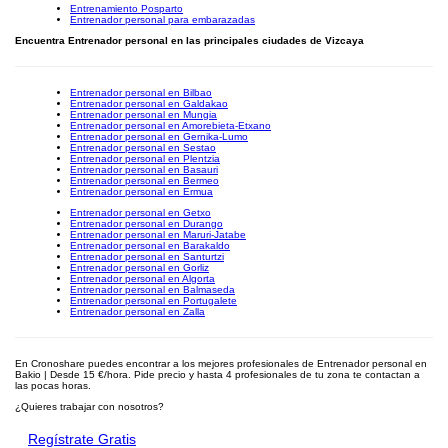
Entrenamiento Posparto
Entrenador personal para embarazadas
Encuentra Entrenador personal en las principales ciudades de Vizcaya
Entrenador personal en Bilbao
Entrenador personal en Galdakao
Entrenador personal en Mungia
Entrenador personal en Amorebieta-Etxano
Entrenador personal en Gernika-Lumo
Entrenador personal en Sestao
Entrenador personal en Plentzia
Entrenador personal en Basauri
Entrenador personal en Bermeo
Entrenador personal en Ermua
Entrenador personal en Getxo
Entrenador personal en Durango
Entrenador personal en Maruri-Jatabe
Entrenador personal en Barakaldo
Entrenador personal en Santurtzi
Entrenador personal en Gorliz
Entrenador personal en Algorta
Entrenador personal en Balmaseda
Entrenador personal en Portugalete
Entrenador personal en Zalla
En Cronoshare puedes encontrar a los mejores profesionales de Entrenador personal en
Bakio | Desde 15 €/hora. Pide precio y hasta 4 profesionales de tu zona te contactan a
las pocas horas.
¿Quieres trabajar con nosotros?
Regístrate Gratis