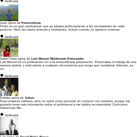
Verificada
Juan opina de
Peterentrena
:
Pedro es un gran profesional, que se adapta perfectamente a las necesidades de cada
persona. Hace las clases amenas y motivantes, incluso cuando no apetece entrenar.
Verificada
Isabel Clara opina de
Luis Manuel Maldonado Entrenador
:
Luis Manuel es un profesional con una extraordinaria preparación. Personaliza el trabajo de una
manera óptima, y está atento a cualquier circunstancia que tenga que considerar. Además, es
un...
Verificada
Palmira opina de
Yulius
:
Pues empiezo mañana, pero no sabia como ponerme en contacto con vosotros, porque me
gustaría tener más información sobre el profesional q me habéis recomendado Currículum,
referencias Me...
Verificada
Luis opina de
David Molés Breva
: