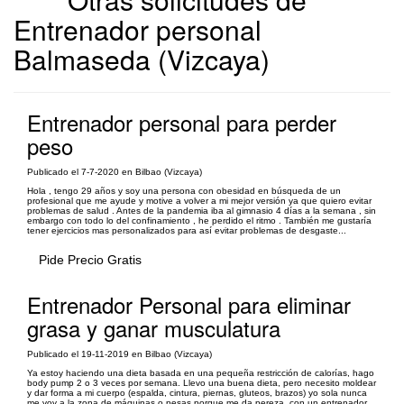
Entrenador personal
Balmaseda (Vizcaya)
Entrenador personal para perder
peso
Publicado el 7-7-2020 en Bilbao (Vizcaya)
Hola , tengo 29 años y soy una persona con obesidad en búsqueda de un
profesional que me ayude y motive a volver a mi mejor versión ya que quiero evitar
problemas de salud . Antes de la pandemia iba al gimnasio 4 días a la semana , sin
embargo con todo lo del confinamiento , he perdido el ritmo . También me gustaría
tener ejercicios mas personalizados para así evitar problemas de desgaste...
Pide Precio Gratis
Entrenador Personal para eliminar
grasa y ganar musculatura
Publicado el 19-11-2019 en Bilbao (Vizcaya)
Ya estoy haciendo una dieta basada en una pequeña restricción de calorías, hago
body pump 2 o 3 veces por semana. Llevo una buena dieta, pero necesito moldear
y dar forma a mi cuerpo (espalda, cintura, piernas, gluteos, brazos) yo sola nunca
me voy a la zona de máquinas o pesas porque me da pereza, con un entrenador