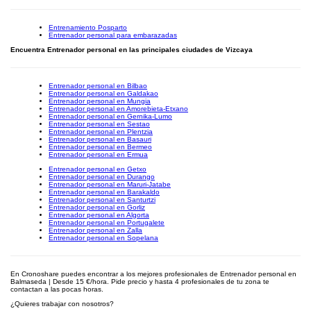
Entrenamiento Posparto
Entrenador personal para embarazadas
Encuentra Entrenador personal en las principales ciudades de Vizcaya
Entrenador personal en Bilbao
Entrenador personal en Galdakao
Entrenador personal en Mungia
Entrenador personal en Amorebieta-Etxano
Entrenador personal en Gernika-Lumo
Entrenador personal en Sestao
Entrenador personal en Plentzia
Entrenador personal en Basauri
Entrenador personal en Bermeo
Entrenador personal en Ermua
Entrenador personal en Getxo
Entrenador personal en Durango
Entrenador personal en Maruri-Jatabe
Entrenador personal en Barakaldo
Entrenador personal en Santurtzi
Entrenador personal en Gorliz
Entrenador personal en Algorta
Entrenador personal en Portugalete
Entrenador personal en Zalla
Entrenador personal en Sopelana
En Cronoshare puedes encontrar a los mejores profesionales de Entrenador personal en
Balmaseda | Desde 15 €/hora. Pide precio y hasta 4 profesionales de tu zona te
contactan a las pocas horas.
¿Quieres trabajar con nosotros?