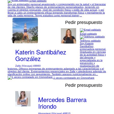
Email validado
Soy un entrenador personal apasionado y comprometido por la salud y el bienestar
de mis clientes. Diseño planes de entrenamiento personalizados, teniendo en
cuenta el objetivo propuesto, nivel de condición física y estilo de vida actual, y así
llevar a cabo un entrenamiento eficaz logrando transformar física y mentalmente la
vida de cada persona. Tengo estudios como personal trainer,...
Pedir presupuesto
Email validado
1/13
Teléfono validado
Soy Katerin
Santibáñez,
Katerin Santibáñez
entrenadora personal.
Graduada en ciencias
de la actividad física y
González
del deporte y
especializada en la
prevención y
Zalla (Vizcaya) 48860
readaptación de
lesiones. Ofrezco programas de entrenamiento adaptado a las características y el
objetivo del cliente. Entrenamientos presenciales en Zalla y alrededores además de
planificación online con seguimiento. También asesoro nutricionalmente en...
1 veces contratado en Cronoshare
Pedir presupuesto
Mercedes Barrera
Iriondo
Alonsotegi (Vizcaya) 48810