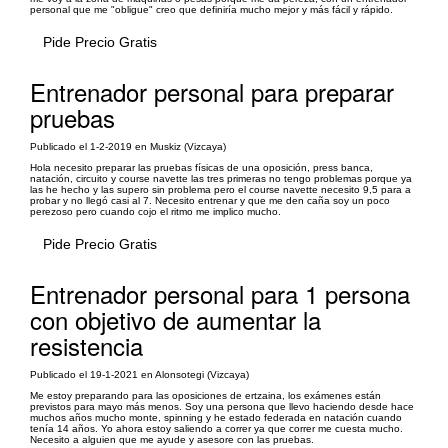
personal que me "obligue" creo que definiría mucho mejor y más fácil y rápido.
Pide Precio Gratis
Entrenador personal para preparar
pruebas
Publicado el 1-2-2019 en Muskiz (Vizcaya)
Hola necesito preparar las pruebas físicas de una oposición, press banca,
natación, circuito y course navette las tres primeras no tengo problemas porque ya
las he hecho y las supero sin problema pero el course navette necesito 9,5 para a
probar y no llegó casi al 7. Necesito entrenar y que me den caña soy un poco
perezoso pero cuando cojo el ritmo me implico mucho.
Pide Precio Gratis
Entrenador personal para 1 persona
con objetivo de aumentar la
resistencia
Publicado el 19-1-2021 en Alonsotegi (Vizcaya)
Me estoy preparando para las oposiciones de ertzaina, los exámenes están
previstos para mayo más menos. Soy una persona que llevo haciendo desde hace
muchos años mucho monte, spinning y he estado federada en natación cuando
tenía 14 años. Yo ahora estoy saliendo a correr ya que correr me cuesta mucho.
Necesito a alguien que me ayude y asesore con las pruebas.