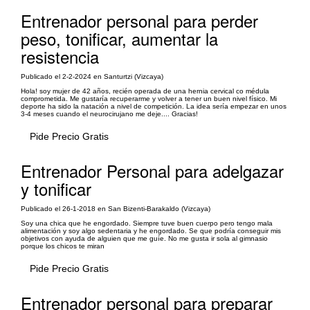
Entrenador personal para perder
peso, tonificar, aumentar la
resistencia
Publicado el 2-2-2024 en Santurtzi (Vizcaya)
Hola! soy mujer de 42 años, recién operada de una hernia cervical co médula
comprometida. Me gustaría recuperarme y volver a tener un buen nivel físico. Mi
deporte ha sido la natación a nivel de competición. La idea sería empezar en unos
3-4 meses cuando el neurocirujano me deje.... Gracias!
Pide Precio Gratis
Entrenador Personal para adelgazar
y tonificar
Publicado el 26-1-2018 en San Bizenti-Barakaldo (Vizcaya)
Soy una chica que he engordado. Siempre tuve buen cuerpo pero tengo mala
alimentación y soy algo sedentaria y he engordado. Se que podría conseguir mis
objetivos con ayuda de alguien que me guíe. No me gusta ir sola al gimnasio
porque los chicos te miran
Pide Precio Gratis
Entrenador personal para preparar