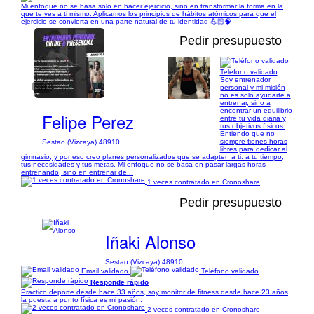
Mi enfoque no se basa solo en hacer ejercicio, sino en transformar la forma en la
que te ves a ti mismo. Aplicamos los principios de hábitos atómicos para que el
ejercicio se convierta en una parte natural de tu identidad 💪🏻🧠
Pedir presupuesto
Teléfono validado
Soy entrenador
1/1
personal y mi misión
no es solo ayudarte a
entrenar, sino a
encontrar un equilibrio
Felipe Perez
entre tu vida diaria y
tus objetivos físicos.
Entiendo que no
siempre tienes horas
Sestao (Vizcaya) 48910
libres para dedicar al
gimnasio, y por eso creo planes personalizados que se adapten a ti: a tu tiempo,
tus necesidades y tus metas. Mi enfoque no se basa en pasar largas horas
entrenando, sino en entrenar de...
1 veces contratado en Cronoshare
Pedir presupuesto
Iñaki Alonso
Sestao (Vizcaya) 48910
Email validado
Teléfono validado
Responde rápido
Practico deporte desde hace 33 años, soy monitor de fitness desde hace 23 años,
la puesta a punto física es mi pasión.
2 veces contratado en Cronoshare