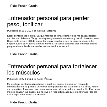
Pide Precio Gratis
Entrenador personal para perder
peso, tonificar
Publicado el 18-1-2024 en Sestao (Vizcaya)
Estoy sentada todo el dia, ya que trabajo en una oficina y eso me causa dolores
de piernas.. Además. Tengo sobrepeso y necesito moverme y no sé cómo empezar.
Hago dieta desde el 8 de enero (soy muy constante) en mi primera semana he
bajado 2,200 pero apenas me he movido. Necesito sentirme bien conmigo misma
ya que al cambiar de trabajo he tenido mucha ansiedad.
Pide Precio Gratis
Entrenador personal para fortalecer
los músculos
Publicado el 27-6-2024 en Ayala (Álava)
Me gustaría contratar algún bono o pack de clases. Es para un regalo de
cumpleaños y que pruebe un entrenador personal. Es para elena, 41 años, madre
de dos niñas. Pasa muchas horas sentada en el ordenador y practica hit. Pero este
mes se acaban las clases. Elena vive en respaldiza, así que el entrenador tendrá
que desplazarse hasta allí Gracias
Pide Precio Gratis