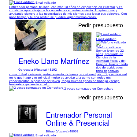
Email validado
Entrenador personal titulado, con más 10 años de experiencia en el sector, y en
constante aprendizaje de las novedades en entrenamiento. Adaptándome y
ayudando siempre a las necesidades de mis clientes para lograr sus objetivos. Con
poco tiempo y buena actitud se pueden lograr muchas cosas.
Pedir presupuesto
Email validado
1/5
Teléfono validado
Soy un joven de 22
años, graduado en
Eneko Llano Martínez
Ciencias de la
Actividad Fisica y del
Deporte. Práctico todo
tipo de actividades
Gordexola (Vizcaya) 48192
fisico-deportivas
como: futbol, calistenia, entrenamiento de fuerza, snowboard, etc.. Soy profesional
en lo que hago y mi principal motivo es ayudar a la gente con todos mis
conocimientos. A pesar de ser joven, tengo muchas ganas de trabajar y tengo
bastante experiencia en el...
2 veces contratado en Cronoshare
Pedir presupuesto
Entrenador Personal
Online & Presencial
Bilbao (Vizcaya) 48002
Email validado