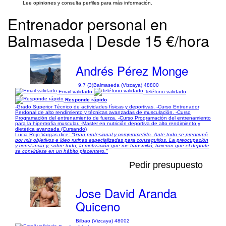
Lee opiniones y consulta perfiles para más información.
Entrenador personal en
Balmaseda | Desde 15 €/hora
Andrés Pérez Monge
9,7 (3)
Balmaseda (Vizcaya) 48800
Email validado
Teléfono validado
Responde rápido
-Grado Superior Técnico de actividades físicas y deportivas. -Curso Entrenador
Perdonal de alto rendimiento y técnicas avanzadas de musculación. -Curso
Programación del entrenamiento de fuerza. -Curso Programación del entrenamiento
para la hipertrofia muscular. -Master en nutrición deportiva de alto rendimiento y
dietética avanzada (Cursando)
Lucia Rojo Vargas dice:
"Gran profesional y comprometido. Ante todo se preocupó
por mis objetivos e ideo rutinas especializadas para conseguirlos. La preocupación
y constancia y, sobre todo, la motivación que me transmitió, hicieron que el deporte
se convirtiese en un hábito placentero."
Pedir presupuesto
Jose David Aranda
Quiceno
Bilbao (Vizcaya) 48002