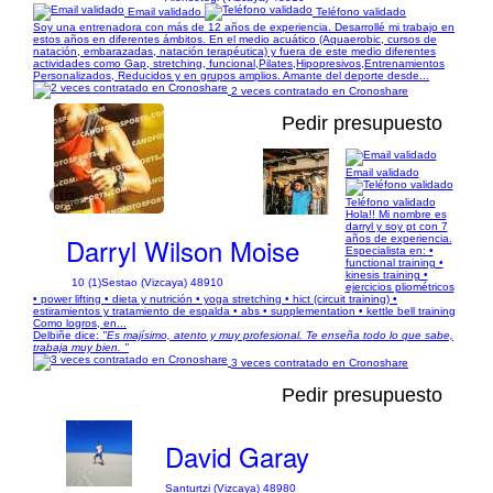
Email validado
Teléfono validado
Soy una entrenadora con más de 12 años de experiencia. Desarrollé mi trabajo en
estos años en diferentes ámbitos. En el medio acuático (Aquaerobic, cursos de
natación, embarazadas, natación terapéutica) y fuera de este medio diferentes
actividades como Gap, stretching, funcional,Pilates,Hipopresivos,Entrenamientos
Personalizados, Reducidos y en grupos amplios. Amante del deporte desde...
2 veces contratado en Cronoshare
Pedir presupuesto
Email validado
1/3
Teléfono validado
Hola!! Mi nombre es
darryl y soy pt con 7
Darryl Wilson Moise
años de experiencia.
Especialista en: •
functional training •
kinesis training •
10 (1)
Sestao (Vizcaya) 48910
ejercicios pliométricos
• power lifting • dieta y nutrición • yoga stretching • hict (circuit training) •
estiramientos y tratamiento de espalda • abs • supplementation • kettle bell training
Como logros, en...
Delbiñe dice:
"Es majísimo, atento y muy profesional. Te enseña todo lo que sabe,
trabaja muy bien. "
3 veces contratado en Cronoshare
Pedir presupuesto
David Garay
Santurtzi (Vizcaya) 48980