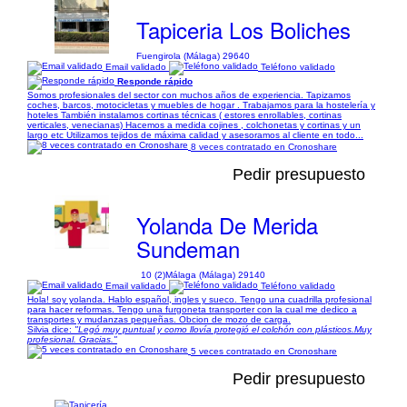
Tapiceria Los Boliches
Fuengirola (Málaga) 29640
Email validado
Teléfono validado
Responde rápido
Somos profesionales del sector con muchos años de experiencia. Tapizamos
coches, barcos, motocicletas y muebles de hogar . Trabajamos para la hostelería y
hoteles También instalamos cortinas técnicas ( estores enrollables, cortinas
verticales, venecianas) Hacemos a medida cojines , colchonetas y cortinas y un
largo etc Utilizamos tejidos de máxima calidad y asesoramos al cliente en todo...
8 veces contratado en Cronoshare
Pedir presupuesto
Yolanda De Merida
Sundeman
10 (2)
Málaga (Málaga) 29140
Email validado
Teléfono validado
Hola! soy yolanda. Hablo español, ingles y sueco. Tengo una cuadrilla profesional
para hacer reformas. Tengo una furgoneta transporter con la cual me dedico a
transportes y mudanzas pequeñas. Obcion de mozo de carga.
Silvia dice:
"Legó muy puntual y como llovía protegió el colchón con plásticos.Muy
profesional. Gracias."
5 veces contratado en Cronoshare
Pedir presupuesto