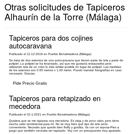
Otras solicitudes de Tapiceros
Alhaurín de la Torre (Málaga)
Tapiceros para dos cojines
autocaravana
Publicado el 11-12-2019 en Pueblo Benalmadena (Málaga)
Se trata de dos asientos de una autocaravana que tienen parte de tela y parte de
polipiel. La polipiel se ha levantado, así que me gustaría restaurarlos pero
utilizando tela de un color lo más similar posible en lugar de polipiel. Las medidas
de los asientos son 0.65 metros x 1,00 metro. Puedo mandar fotografías en caso
necesario. Gracias.
Pide Precio Gratis
Tapiceros para retapizado en
mecedora
Publicado el 31-1-2021 en Pueblo Benalmadena (Málaga)
Quisiera que se me tapizara una mecedora. Es vieja y de poco valor, pero tiene
mucho valor sentimental para mí. No se muy bien qué tipo de tela sería
conveniente. Necesito que quede bien fluffy y gordita. Va con un reposa-Pies a
juego que también necesita ser tapizado. Voy con un presupuesto muy ajustado.