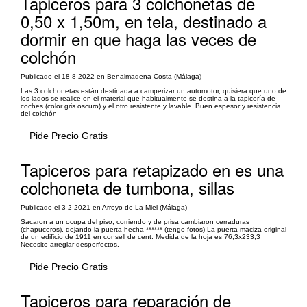
Tapiceros para 3 colchonetas de
0,50 x 1,50m, en tela, destinado a
dormir en que haga las veces de
colchón
Publicado el 18-8-2022 en Benalmadena Costa (Málaga)
Las 3 colchonetas están destinada a camperizar un automotor, quisiera que uno de
los lados se realice en el material que habitualmente se destina a la tapicería de
coches (color gris oscuro) y el otro resistente y lavable. Buen espesor y resistencia
del colchón
Pide Precio Gratis
Tapiceros para retapizado en es una
colchoneta de tumbona, sillas
Publicado el 3-2-2021 en Arroyo de La Miel (Málaga)
Sacaron a un ocupa del piso, corriendo y de prisa cambiaron cerraduras
(chapuceros), dejando la puerta hecha ****** (tengo fotos) La puerta maciza original
de un edificio de 1911 en consell de cent. Medida de la hoja es 76,3x233,3
Necesito arreglar desperfectos.
Pide Precio Gratis
Tapiceros para reparación de