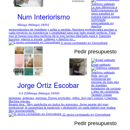
1/20
Teléfono validado
Lo que diferencia a
NUM Interiorismo de
Num Interiorismo
otros estudios es
nuestra marca propia,
SÓFANUM,
especializada en
Málaga (Málaga) 29002
diseños
personalizados de mobiliario y sofás a medida. Nuestros profesionales aportan a
cada proyecto su experiencia y creatividad para que todo quede perfecto. Para
que te hagas una idea perfecta de lo que hemos diseñado para ti, haremos
bocetos, planos a escala, collages y diseños en...
3 veces contratado en Cronoshare
Pedir presupuesto
Email validado
1/19
Teléfono validado
Hola, soy un
profesional del
Jorge Ortiz Escobar
montaje de todo tipo
de muebles,
instalacion de cocinas
y algo de carpinteria.
9,6 (5)
Málaga (Málaga) 29006
Tambien instalo
lamparas, apliques, perchas. Pongo enchufes, grifos. Soy muy curioso y manitas.
Muchas gracias.
Beatriz dice:
"Muy satisfecha en todos los aspectos. Jorge aparte del gran
profesional, le caracteriza la paciencia y dedicación en cada trabajo que realiza.
Muy recomendable."
11 veces contratado en Cronoshare
Pedir presupuesto