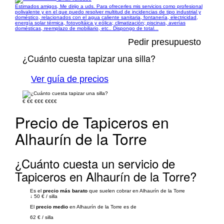
Estimados amigos, Me dirijo a uds. Para ofrecerles mis servicios como profesional
polivalente y en el que puedo resolver multitud de incidencias de tipo industrial y
doméstico, relacionados con el agua caliente sanitaria, fontanería, electricidad,
energía solar térmica, fotovoltáica y eólica; climatización; piscinas, averías
domésticas, reemplazo de mobiliario, etc.. Dispongo de total...
Pedir presupuesto
¿Cuánto cuesta tapizar una silla?
Ver guía de precios
€
€€
€€€
€€€€
Precio de Tapiceros en
Alhaurín de la Torre
¿Cuánto cuesta un servicio de
Tapiceros en Alhaurín de la Torre?
Es el
precio más barato
que suelen cobrar en Alhaurín de la Torre
↓
50 €
/
silla
El
precio medio
en Alhaurín de la Torre es de
62 €
/
silla