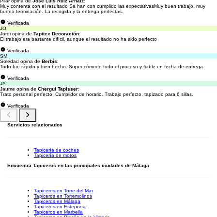
Pilar opina de
José Luis Ruiz Arnaiz
:
Muy contenta con el resultado Se han con cumplido las expectativasMuy buen trabajo, muy
buena terminación. La recogida y la entrega perfectas.
Verificada
JO
Jordi opina de
Tapitex Decoración
:
El trabajo era bastante difícil, aunque el resultado no ha sido perfecto
Verificada
SM
Soledad opina de
Berbis
:
Todo fue rápido y bien hecho. Super cómodo todo el proceso y fiable en fecha de entrega
Verificada
JA
Jaume opina de
Chergui Tapisser
:
Trato personal perfecto. Cumplidor de horario. Trabajo perfecto, tapizado para 6 sillas.
Verificada
Servicios relacionados
Tapicería de coches
Tapicería de motos
Encuentra Tapiceros en las principales ciudades de Málaga
Tapiceros en Torre del Mar
Tapiceros en Torremolinos
Tapiceros en Málaga
Tapiceros en Estepona
Tapiceros en Marbella