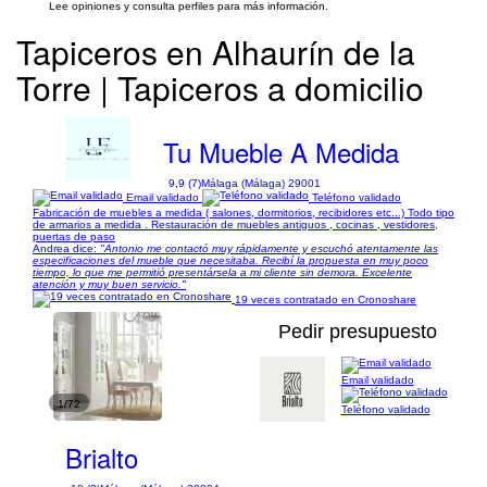
Lee opiniones y consulta perfiles para más información.
Tapiceros en Alhaurín de la
Torre | Tapiceros a domicilio
Tu Mueble A Medida
9,9 (7)
Málaga (Málaga) 29001
Email validado
Teléfono validado
Fabricación de muebles a medida ( salones, dormitorios, recibidores etc...) Todo tipo
de armarios a medida . Restauración de muebles antiguos , cocinas , vestidores,
puertas de paso
Andrea dice:
"Antonio me contactó muy rápidamente y escuchó atentamente las
especificaciones del mueble que necesitaba. Recibí la propuesta en muy poco
tiempo, lo que me permitió presentársela a mi cliente sin demora. Excelente
atención y muy buen servicio."
19 veces contratado en Cronoshare
Pedir presupuesto
Email validado
1/72
Teléfono validado
Brialto