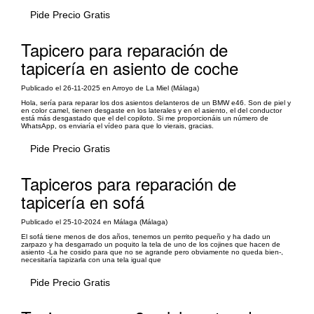
Pide Precio Gratis
Tapicero para reparación de
tapicería en asiento de coche
Publicado el 26-11-2025 en Arroyo de La Miel (Málaga)
Hola, sería para reparar los dos asientos delanteros de un BMW e46. Son de piel y
en color camel, tienen desgaste en los laterales y en el asiento, el del conductor
está más desgastado que el del copiloto. Si me proporcionáis un número de
WhatsApp, os enviaría el vídeo para que lo vierais, gracias.
Pide Precio Gratis
Tapiceros para reparación de
tapicería en sofá
Publicado el 25-10-2024 en Málaga (Málaga)
El sofá tiene menos de dos años, tenemos un perrito pequeño y ha dado un
zarpazo y ha desgarrado un poquito la tela de uno de los cojines que hacen de
asiento -La he cosido para que no se agrande pero obviamente no queda bien-,
necesitaría tapizarla con una tela igual que
Pide Precio Gratis