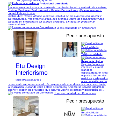
10 (2)
Málaga (Málaga) 29004
Profesional acreditado
Empresa seria dedicada a la carpinteria, barnizado, lacado y tapizado de muebles.
Cocinas Vestidores Suelos Armarios Puertas Decoraciones ¿Quieres renovar tu
hogar? Este es tu sitio
Cristina dice:
"Sergio atendió a nuestra solicitud de presupuesto con rapidez y
profesionalidad. Nos presentó ideas, nos aconsejó sobre las posibilidades y nos
presentó un presupuesto en el plazo acordado. Sin duda un profesional
recomendable."
2 veces contratado en Cronoshare
Pedir presupuesto
Email validado
1/7
Teléfono validado
Responde rápido
Etu Design
Soy diseñadora de
interiores y project
Interiorismo
manager,
especializada en crear
espacios funcionales,
estéticos y adaptados
Mijas (Málaga) 29651
a las necesidades de
cada cliente con precio cerrado. Acompaño cada obra desde la concepción hasta
la finalización, cuidando cada detalle del proceso. Ofrezco un servicio integral de
diseño y gestión de proyectos, que incluye: Diseño de planos y distribución de...
1 veces contratado en Cronoshare
Pedir presupuesto
Email validado