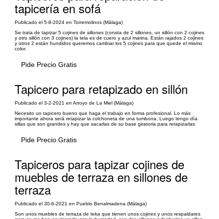
tapicería en sofá
Publicado el 5-8-2024 en Torremolinos (Málaga)
Se trata de tapizar 5 cojines de sillones (consta de 2 sillones, un sillón con 2 cojines
y otro sillón con 3 cojines) la tela es de cuero y azul marina. Están rajados 2 cojines
y otros 2 están hundidos queremos cambiar los 5 cojines para que quede el mismo
color.
Pide Precio Gratis
Tapicero para retapizado en sillón
Publicado el 3-2-2021 en Arroyo de La Miel (Málaga)
Necesito un tapicero bueno que haga el trabajo en forma profesional. Lo más
importante ahora será retapizar la colchoneta de una tumbona. Luego tengo día
sillas que son grandes y hay que sacarlas de su base giratoria para retapizarlas
Pide Precio Gratis
Tapiceros para tapizar cojines de
muebles de terraza en sillones de
terraza
Publicado el 30-6-2021 en Pueblo Benalmadena (Málaga)
Son unos muebles de terraza de teka que tienen unos cojines y unos respaldares