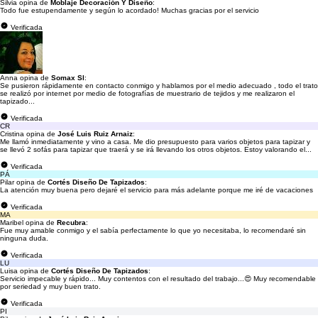
Silvia opina de
Moblaje Decoración Y Diseño
:
Todo fue estupendamente y según lo acordado! Muchas gracias por el servicio
Verificada
Anna opina de
Somax Sl
:
Se pusieron rápidamente en contacto conmigo y hablamos por el medio adecuado , todo el trato
se realizó por internet por medio de fotografías de muestrario de tejidos y me realizaron el
tapizado...
Verificada
CR
Cristina opina de
José Luis Ruiz Arnaiz
:
Me llamó inmediatamente y vino a casa. Me dio presupuesto para varios objetos para tapizar y
se llevó 2 sofás para tapizar que traerá y se irá llevando los otros objetos. Estoy valorando el...
Verificada
PÁ
Pilar opina de
Cortés Diseño De Tapizados
:
La atención muy buena pero dejaré el servicio para más adelante porque me iré de vacaciones
Verificada
MA
Maribel opina de
Recubra
:
Fue muy amable conmigo y el sabía perfectamente lo que yo necesitaba, lo recomendaré sin
ninguna duda.
Verificada
LU
Luisa opina de
Cortés Diseño De Tapizados
:
Servicio impecable y rápido... Muy contentos con el resultado del trabajo...😍 Muy recomendable
por seriedad y muy buen trato.
Verificada
PI