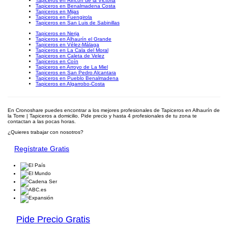
Tapiceros en Rincón de la Victoria
Tapiceros en Benalmadena Costa
Tapiceros en Mijas
Tapiceros en Fuengirola
Tapiceros en San Luis de Sabinillas
Tapiceros en Nerja
Tapiceros en Alhaurín el Grande
Tapiceros en Vélez-Málaga
Tapiceros en La Cala del Moral
Tapiceros en Caleta de Velez
Tapiceros en Coín
Tapiceros en Arroyo de La Miel
Tapiceros en San Pedro Alcantara
Tapiceros en Pueblo Benalmadena
Tapiceros en Algarrobo-Costa
En Cronoshare puedes encontrar a los mejores profesionales de Tapiceros en Alhaurín de
la Torre | Tapiceros a domicilio. Pide precio y hasta 4 profesionales de tu zona te
contactan a las pocas horas.
¿Quieres trabajar con nosotros?
Regístrate Gratis
Pide Precio Gratis