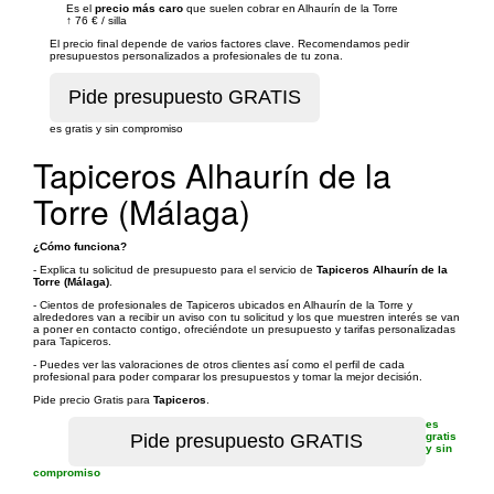
Es el
precio más caro
que suelen cobrar en Alhaurín de la Torre
↑
76 €
/
silla
El precio final depende de varios factores clave. Recomendamos pedir
presupuestos personalizados a profesionales de tu zona.
es gratis y sin compromiso
Tapiceros Alhaurín de la
Torre (Málaga)
¿Cómo funciona?
- Explica tu solicitud de presupuesto para el servicio de
Tapiceros Alhaurín de la
Torre (Málaga)
.
- Cientos de profesionales de Tapiceros ubicados en Alhaurín de la Torre y
alrededores van a recibir un aviso con tu solicitud y los que muestren interés se van
a poner en contacto contigo, ofreciéndote un presupuesto y tarifas personalizadas
para Tapiceros.
- Puedes ver las valoraciones de otros clientes así como el perfil de cada
profesional para poder comparar los presupuestos y tomar la mejor decisión.
Pide precio Gratis para
Tapiceros
.
es
gratis
y sin
compromiso