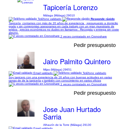
Tapicería Lorenzo
Málaga (Málaga) 29010
Teléfono validado
Responde rápido
Tapicería, contamos con más de 20 años de experiencia , presupuesto a domicilio
gratis y sin compromiso asesoramos en cada trabajo con un gran muestrario de
tejidos , precios económicos no dudes en llamarnos . Recogida y entrega sin coste
alguno.
2 veces contratado en Cronoshare
Pedir presupuesto
Jairo Palmito Quintero
Mijas (Málaga) 29651
Email validado
Teléfono validado
Soy tapicero con una experiencia de 16 años con buenas actitudes en varias
ramas de de la tapicería y también con conocimiento en varios oficios
1 veces contratado en Cronoshare
Pedir presupuesto
Jose Juan Hurtado
Sarria
Alhaurín de la Torre (Málaga) 29130
Email validado