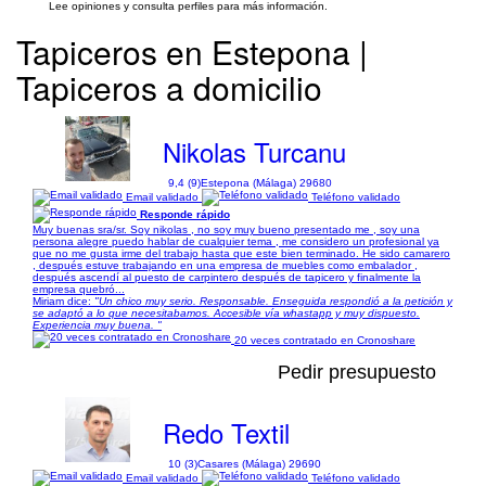
Lee opiniones y consulta perfiles para más información.
Tapiceros en Estepona |
Tapiceros a domicilio
Nikolas Turcanu
9,4 (9)
Estepona (Málaga) 29680
Email validado
Teléfono validado
Responde rápido
Muy buenas sra/sr. Soy nikolas , no soy muy bueno presentado me , soy una
persona alegre puedo hablar de cualquier tema , me considero un profesional ya
que no me gusta irme del trabajo hasta que este bien terminado. He sido camarero
, después estuve trabajando en una empresa de muebles como embalador ,
después ascendí al puesto de carpintero después de tapicero y finalmente la
empresa quebró...
Miriam dice:
"Un chico muy serio. Responsable. Enseguida respondió a la petición y
se adaptó a lo que necesitabamos. Accesible vía whastapp y muy dispuesto.
Experiencia muy buena. "
20 veces contratado en Cronoshare
Pedir presupuesto
Redo Textil
10 (3)
Casares (Málaga) 29690
Email validado
Teléfono validado