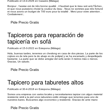
Publicado el 13-4-2026 en Casares (Málaga)
Bonjour , l'assise est de très bonne qualité , il faudrait que le tissu soit anti-Tâches ,
et que nous puissions choisir la couleur du tissu . Nous ne sommes pas très fortuné
et nous avons un budget de 700 euro pour la totalité . Merci pour votre attention .
Cordialement ;
Pide Precio Gratis
Tapiceros para reparación de
tapicería en sofá
Publicado el 15-3-2022 en Estepona (Málaga)
Hola, buenas tardes, tenemos un cheslong en casa de dos piezas. La parte de los
cojines es de tela pero la de abajo es de polipiel y se ha escamado y despellejado
bastante. La parte que se debe arreglar del sofá serán 3 metros más o menos.
Gracias, Un saludo.
Pide Precio Gratis
Tapicero para taburetes altos
Publicado el 30-4-2018 en Estepona (Málaga)
Somos una empresa con varios locales y necesitariamos tapizar con algun material
resistente simil a la piel unos taburetes estilo vintage que tenemos para uno de
nuestros bares. Buscamos algo economico y resistente. Gracias de ante mano
Pide Precio Gratis