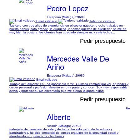
Pedro Lopez
Estepona (Málaga) 29680
Email validado
Teléfono validado
Tapicero con tres años de experiencia en el sector náutico, e echo trabajos en
puerto banus, soto grande, la duquesa, y demás puertos de alrededor, se me da
muy bien la costura, los clientes han quedado siempre muy satisfechos...
Pedir presupuesto
Mercedes Valle De
Ariño
Estepona (Málaga) 29680
Email validado
Trabajo actualmente en una gasolinera y me. Gustaria cambiar por ver, aprender y
crecer personal y profesionalmente en otra parte y conocer. Soy muy responsable,
activa y profesional. Me encantaría que me dieran la oportunidad
Pedir presupuesto
He
Alberto
Alcorrin (Málaga) 29692
trabajado de camarero de sala y de barra, he sido peón de lacadores y
barnizadores, he sido comercial de cursos gratuitos de la seguridad social y
atendiendo un quiosco de chucherias