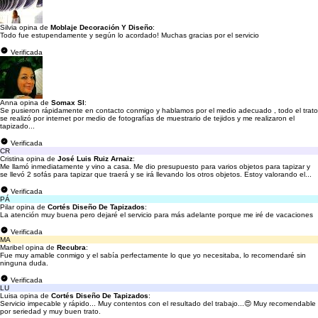
Silvia opina de
Moblaje Decoración Y Diseño
:
Todo fue estupendamente y según lo acordado! Muchas gracias por el servicio
Verificada
Anna opina de
Somax Sl
:
Se pusieron rápidamente en contacto conmigo y hablamos por el medio adecuado , todo el trato
se realizó por internet por medio de fotografías de muestrario de tejidos y me realizaron el
tapizado...
Verificada
CR
Cristina opina de
José Luis Ruiz Arnaiz
:
Me llamó inmediatamente y vino a casa. Me dio presupuesto para varios objetos para tapizar y
se llevó 2 sofás para tapizar que traerá y se irá llevando los otros objetos. Estoy valorando el...
Verificada
PÁ
Pilar opina de
Cortés Diseño De Tapizados
:
La atención muy buena pero dejaré el servicio para más adelante porque me iré de vacaciones
Verificada
MA
Maribel opina de
Recubra
:
Fue muy amable conmigo y el sabía perfectamente lo que yo necesitaba, lo recomendaré sin
ninguna duda.
Verificada
LU
Luisa opina de
Cortés Diseño De Tapizados
:
Servicio impecable y rápido... Muy contentos con el resultado del trabajo...😍 Muy recomendable
por seriedad y muy buen trato.