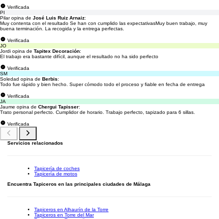
Verificada
PI
Pilar opina de
José Luis Ruiz Arnaiz
:
Muy contenta con el resultado Se han con cumplido las expectativasMuy buen trabajo, muy
buena terminación. La recogida y la entrega perfectas.
Verificada
JO
Jordi opina de
Tapitex Decoración
:
El trabajo era bastante difícil, aunque el resultado no ha sido perfecto
Verificada
SM
Soledad opina de
Berbis
:
Todo fue rápido y bien hecho. Super cómodo todo el proceso y fiable en fecha de entrega
Verificada
JA
Jaume opina de
Chergui Tapisser
:
Trato personal perfecto. Cumplidor de horario. Trabajo perfecto, tapizado para 6 sillas.
Verificada
Servicios relacionados
Tapicería de coches
Tapicería de motos
Encuentra Tapiceros en las principales ciudades de Málaga
Tapiceros en Alhaurín de la Torre
Tapiceros en Torre del Mar