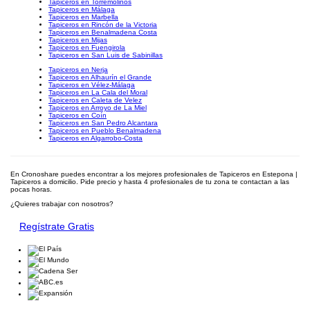
Tapiceros en Torremolinos
Tapiceros en Málaga
Tapiceros en Marbella
Tapiceros en Rincón de la Victoria
Tapiceros en Benalmadena Costa
Tapiceros en Mijas
Tapiceros en Fuengirola
Tapiceros en San Luis de Sabinillas
Tapiceros en Nerja
Tapiceros en Alhaurín el Grande
Tapiceros en Vélez-Málaga
Tapiceros en La Cala del Moral
Tapiceros en Caleta de Velez
Tapiceros en Arroyo de La Miel
Tapiceros en Coín
Tapiceros en San Pedro Alcantara
Tapiceros en Pueblo Benalmadena
Tapiceros en Algarrobo-Costa
En Cronoshare puedes encontrar a los mejores profesionales de Tapiceros en Estepona |
Tapiceros a domicilio. Pide precio y hasta 4 profesionales de tu zona te contactan a las
pocas horas.
¿Quieres trabajar con nosotros?
Regístrate Gratis