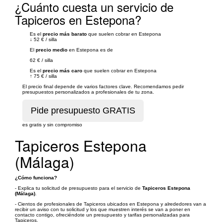
¿Cuánto cuesta un servicio de
Tapiceros en Estepona?
Es el
precio más barato
que suelen cobrar en Estepona
↓
52 €
/
silla
El
precio medio
en Estepona es de
62 €
/
silla
Es el
precio más caro
que suelen cobrar en Estepona
↑
75 €
/
silla
El precio final depende de varios factores clave. Recomendamos pedir
presupuestos personalizados a profesionales de tu zona.
es gratis y sin compromiso
Tapiceros Estepona
(Málaga)
¿Cómo funciona?
- Explica tu solicitud de presupuesto para el servicio de
Tapiceros Estepona
(Málaga)
.
- Cientos de profesionales de Tapiceros ubicados en Estepona y alrededores van a
recibir un aviso con tu solicitud y los que muestren interés se van a poner en
contacto contigo, ofreciéndote un presupuesto y tarifas personalizadas para
Tapiceros.