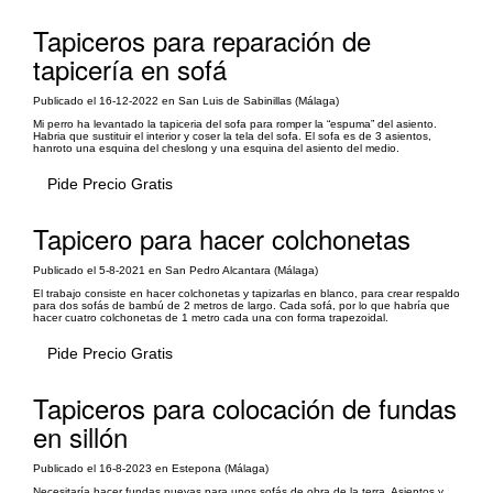
Tapiceros para reparación de
tapicería en sofá
Publicado el 16-12-2022 en San Luis de Sabinillas (Málaga)
Mi perro ha levantado la tapiceria del sofa para romper la “espuma” del asiento.
Habria que sustituir el interior y coser la tela del sofa. El sofa es de 3 asientos,
hanroto una esquina del cheslong y una esquina del asiento del medio.
Pide Precio Gratis
Tapicero para hacer colchonetas
Publicado el 5-8-2021 en San Pedro Alcantara (Málaga)
El trabajo consiste en hacer colchonetas y tapizarlas en blanco, para crear respaldo
para dos sofás de bambú de 2 metros de largo. Cada sofá, por lo que habría que
hacer cuatro colchonetas de 1 metro cada una con forma trapezoidal.
Pide Precio Gratis
Tapiceros para colocación de fundas
en sillón
Publicado el 16-8-2023 en Estepona (Málaga)
Necesitaría hacer fundas nuevas para unos sofás de obra de la terra. Asientos y