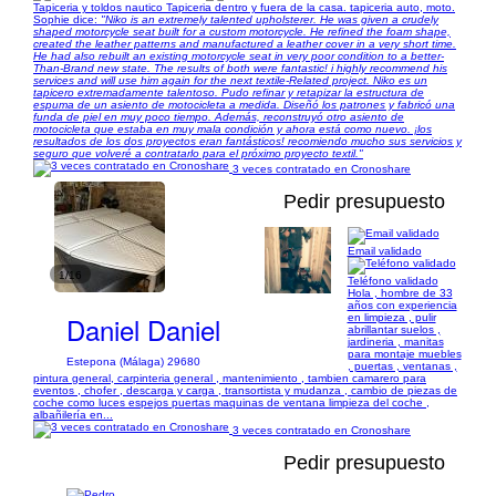
Tapiceria y toldos nautico Tapiceria dentro y fuera de la casa. tapiceria auto, moto.
Sophie dice:
"Niko is an extremely talented upholsterer. He was given a crudely
shaped motorcycle seat built for a custom motorcycle. He refined the foam shape,
created the leather patterns and manufactured a leather cover in a very short time.
He had also rebuilt an existing motorcycle seat in very poor condition to a better-
Than-Brand new state. The results of both were fantastic! i highly recommend his
services and will use him again for the next textile-Related project. Niko es un
tapicero extremadamente talentoso. Pudo refinar y retapizar la estructura de
espuma de un asiento de motocicleta a medida. Diseñó los patrones y fabricó una
funda de piel en muy poco tiempo. Además, reconstruyó otro asiento de
motocicleta que estaba en muy mala condición y ahora está como nuevo. ¡los
resultados de los dos proyectos eran fantásticos! recomiendo mucho sus servicios y
seguro que volveré a contratarlo para el próximo proyecto textil."
3 veces contratado en Cronoshare
Pedir presupuesto
Email validado
1/16
Teléfono validado
Hola , hombre de 33
años con experiencia
Daniel Daniel
en limpieza , pulir
abrillantar suelos ,
jardineria , manitas
para montaje muebles
Estepona (Málaga) 29680
, puertas , ventanas ,
pintura general, carpinteria general , mantenimiento , tambien camarero para
eventos , chofer , descarga y carga , transortista y mudanza , cambio de piezas de
coche como luces espejos puertas maquinas de ventana limpieza del coche ,
albañilería en...
3 veces contratado en Cronoshare
Pedir presupuesto