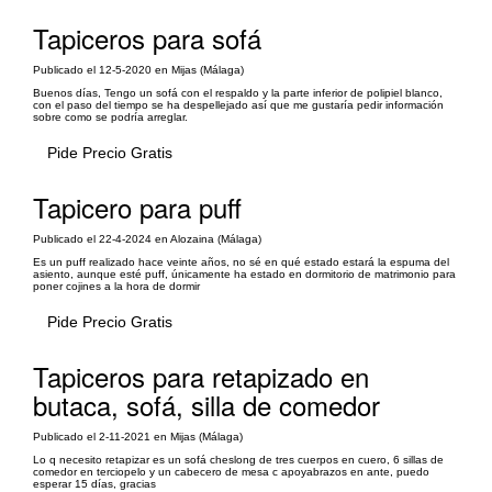
Tapiceros para sofá
Publicado el 12-5-2020 en Mijas (Málaga)
Buenos días, Tengo un sofá con el respaldo y la parte inferior de polipiel blanco,
con el paso del tiempo se ha despellejado así que me gustaría pedir información
sobre como se podría arreglar.
Pide Precio Gratis
Tapicero para puff
Publicado el 22-4-2024 en Alozaina (Málaga)
Es un puff realizado hace veinte años, no sé en qué estado estará la espuma del
asiento, aunque esté puff, únicamente ha estado en dormitorio de matrimonio para
poner cojines a la hora de dormir
Pide Precio Gratis
Tapiceros para retapizado en
butaca, sofá, silla de comedor
Publicado el 2-11-2021 en Mijas (Málaga)
Lo q necesito retapizar es un sofá cheslong de tres cuerpos en cuero, 6 sillas de
comedor en terciopelo y un cabecero de mesa c apoyabrazos en ante, puedo
esperar 15 días, gracias