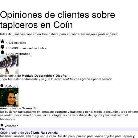
Opiniones de clientes sobre
tapiceros en Coín
Miles de usuarios confían en Cronoshare para encontrar los mejores profesionales
4.8/5 estrellas
+60.000 opiniones recibidas
100% verificadas
Silvia opina de
Moblaje Decoración Y Diseño
:
Todo fue estupendamente y según lo acordado! Muchas gracias por el servicio
Verificada
Anna opina de
Somax Sl
:
Se pusieron rápidamente en contacto conmigo y hablamos por el medio adecuado , todo el trato
se realizó por internet por medio de fotografías de muestrario de tejidos y me realizaron el
tapizado...
Verificada
CR
Cristina opina de
José Luis Ruiz Arnaiz
:
Me llamó inmediatamente y vino a casa. Me dio presupuesto para varios objetos para tapizar y