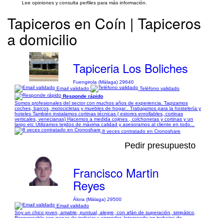
Lee opiniones y consulta perfiles para más información.
Tapiceros en Coín | Tapiceros
a domicilio
Tapiceria Los Boliches
Fuengirola (Málaga) 29640
Email validado
Teléfono validado
Responde rápido
Somos profesionales del sector con muchos años de experiencia. Tapizamos
coches, barcos, motocicletas y muebles de hogar . Trabajamos para la hostelería y
hoteles También instalamos cortinas técnicas ( estores enrollables, cortinas
verticales, venecianas) Hacemos a medida cojines , colchonetas y cortinas y un
largo etc Utilizamos tejidos de máxima calidad y asesoramos al cliente en todo...
8 veces contratado en Cronoshare
Pedir presupuesto
Francisco Martin
Reyes
Álora (Málaga) 29500
Email validado
Soy un chico joven, amable, puntual, alegre, con afán de superación, simpático,
Responsable con ganas de trabajar y aprender. Interesado en trabajos de