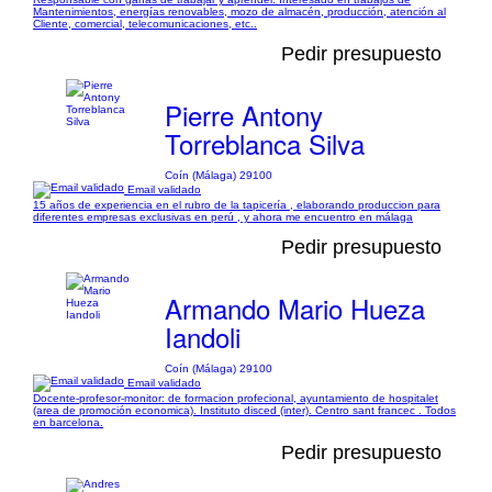
Mantenimientos, energías renovables, mozo de almacén, producción, atención al
Cliente, comercial, telecomunicaciones, etc..
Pedir presupuesto
Pierre Antony
Torreblanca Silva
Coín (Málaga) 29100
Email validado
15 años de experiencia en el rubro de la tapicería , elaborando produccion para
diferentes empresas exclusivas en perú , y ahora me encuentro en málaga
Pedir presupuesto
Armando Mario Hueza
Iandoli
Coín (Málaga) 29100
Email validado
Docente-profesor-monitor: de formacion profecional, ayuntamiento de hospitalet
(area de promoción economica). Instituto disced (inter). Centro sant francec . Todos
en barcelona.
Pedir presupuesto