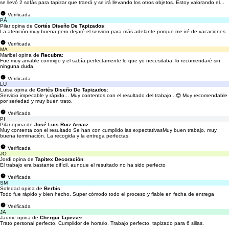
se llevó 2 sofás para tapizar que traerá y se irá llevando los otros objetos. Estoy valorando el...
Verificada
PÁ
Pilar opina de
Cortés Diseño De Tapizados
:
La atención muy buena pero dejaré el servicio para más adelante porque me iré de vacaciones
Verificada
MA
Maribel opina de
Recubra
:
Fue muy amable conmigo y el sabía perfectamente lo que yo necesitaba, lo recomendaré sin
ninguna duda.
Verificada
LU
Luisa opina de
Cortés Diseño De Tapizados
:
Servicio impecable y rápido... Muy contentos con el resultado del trabajo...😍 Muy recomendable
por seriedad y muy buen trato.
Verificada
PI
Pilar opina de
José Luis Ruiz Arnaiz
:
Muy contenta con el resultado Se han con cumplido las expectativasMuy buen trabajo, muy
buena terminación. La recogida y la entrega perfectas.
Verificada
JO
Jordi opina de
Tapitex Decoración
:
El trabajo era bastante difícil, aunque el resultado no ha sido perfecto
Verificada
SM
Soledad opina de
Berbis
:
Todo fue rápido y bien hecho. Super cómodo todo el proceso y fiable en fecha de entrega
Verificada
JA
Jaume opina de
Chergui Tapisser
:
Trato personal perfecto. Cumplidor de horario. Trabajo perfecto, tapizado para 6 sillas.