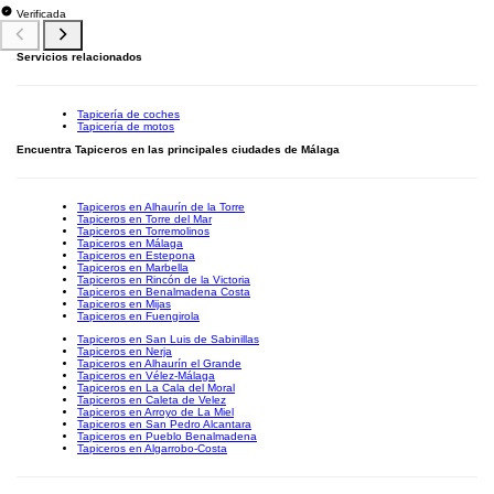
Verificada
Servicios relacionados
Tapicería de coches
Tapicería de motos
Encuentra Tapiceros en las principales ciudades de Málaga
Tapiceros en Alhaurín de la Torre
Tapiceros en Torre del Mar
Tapiceros en Torremolinos
Tapiceros en Málaga
Tapiceros en Estepona
Tapiceros en Marbella
Tapiceros en Rincón de la Victoria
Tapiceros en Benalmadena Costa
Tapiceros en Mijas
Tapiceros en Fuengirola
Tapiceros en San Luis de Sabinillas
Tapiceros en Nerja
Tapiceros en Alhaurín el Grande
Tapiceros en Vélez-Málaga
Tapiceros en La Cala del Moral
Tapiceros en Caleta de Velez
Tapiceros en Arroyo de La Miel
Tapiceros en San Pedro Alcantara
Tapiceros en Pueblo Benalmadena
Tapiceros en Algarrobo-Costa