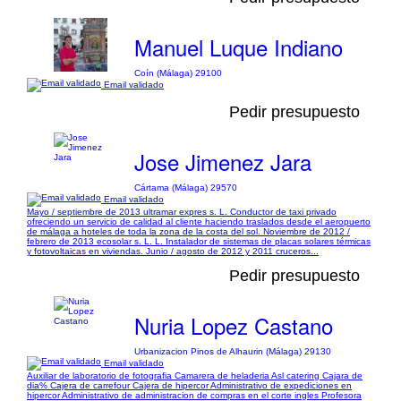
Manuel Luque Indiano
Coín (Málaga) 29100
Email validado
Pedir presupuesto
Jose Jimenez Jara
Cártama (Málaga) 29570
Email validado
Mayo / septiembre de 2013 ultramar expres s. L. Conductor de taxi privado
ofreciendo un servicio de calidad al cliente haciendo traslados desde el aeropuerto
de málaga a hoteles de toda la zona de la costa del sol. Noviembre de 2012 /
febrero de 2013 ecosolar s. L. L. Instalador de sistemas de placas solares térmicas
y fotovoltaicas en viviendas. Junio / agosto de 2012 y 2011 cruceros...
Pedir presupuesto
Nuria Lopez Castano
Urbanizacion Pinos de Alhaurin (Málaga) 29130
Email validado
Auxiliar de laboratorio de fotografia Camarera de heladeria Asl catering Cajara de
dia% Cajera de carrefour Cajera de hipercor Administrativo de expediciones en
hipercor Administrativo de administracion de compras en el corte ingles Profesora