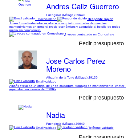
Andres Caliz Guerrero
Fuengirola (Málaga) 29640
Email validado
Responde rápido
Joven formal trabajador se ofrece como pintor montador de muebles
mantenimientos en general precio económicos y asequible al bolsillo de todos
precio sin compromiso
1 veces contratado en Cronoshare
Pedir presupuesto
Jose Carlos Perez
Moreno
Alhaurín de la Torre (Málaga) 29130
Email validado
Albañil oficial de 1ª-oficial de 1ª de soldadura -trabajos de mantenimiento -chofer -
repartidor con camión de 3500kl-
Pedir presupuesto
Nadia
Fuengirola (Málaga) 29640
Email validado
Teléfono validado
Pedir presupuesto