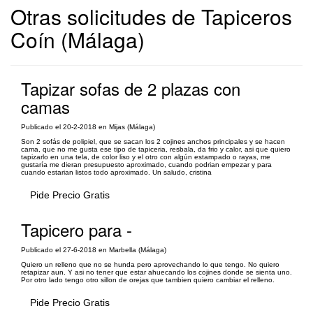
Otras solicitudes de Tapiceros
Coín (Málaga)
Tapizar sofas de 2 plazas con
camas
Publicado el 20-2-2018 en Mijas (Málaga)
Son 2 sofás de polipiel, que se sacan los 2 cojines anchos principales y se hacen
cama, que no me gusta ese tipo de tapiceria, resbala, da frio y calor, asi que quiero
tapizarlo en una tela, de color liso y el otro con algún estampado o rayas, me
gustaría me dieran presupuesto aproximado, cuando podrian empezar y para
cuando estarian listos todo aproximado. Un saludo, cristina
Pide Precio Gratis
Tapicero para -
Publicado el 27-6-2018 en Marbella (Málaga)
Quiero un relleno que no se hunda pero aprovechando lo que tengo. No quiero
retapizar aun. Y asi no tener que estar ahuecando los cojines donde se sienta uno.
Por otro lado tengo otro sillon de orejas que tambien quiero cambiar el relleno.
Pide Precio Gratis