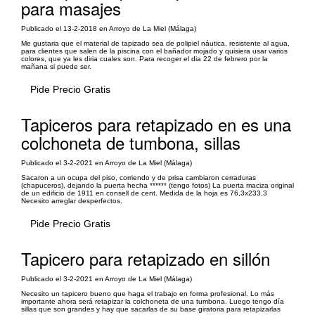
para masajes
Publicado el 13-2-2018 en Arroyo de La Miel (Málaga)
Me gustaria que el material de tapizado sea de polipiel náutica, resistente al agua,
para clientes que salen de la piscina con el bañador mojado y quisiera usar varios
colores, que ya les diria cuales son. Para recoger el dia 22 de febrero por la
mañana si puede ser.
Pide Precio Gratis
Tapiceros para retapizado en es una
colchoneta de tumbona, sillas
Publicado el 3-2-2021 en Arroyo de La Miel (Málaga)
Sacaron a un ocupa del piso, corriendo y de prisa cambiaron cerraduras
(chapuceros), dejando la puerta hecha ****** (tengo fotos) La puerta maciza original
de un edificio de 1911 en consell de cent. Medida de la hoja es 76,3x233,3
Necesito arreglar desperfectos.
Pide Precio Gratis
Tapicero para retapizado en sillón
Publicado el 3-2-2021 en Arroyo de La Miel (Málaga)
Necesito un tapicero bueno que haga el trabajo en forma profesional. Lo más
importante ahora será retapizar la colchoneta de una tumbona. Luego tengo día
sillas que son grandes y hay que sacarlas de su base giratoria para retapizarlas