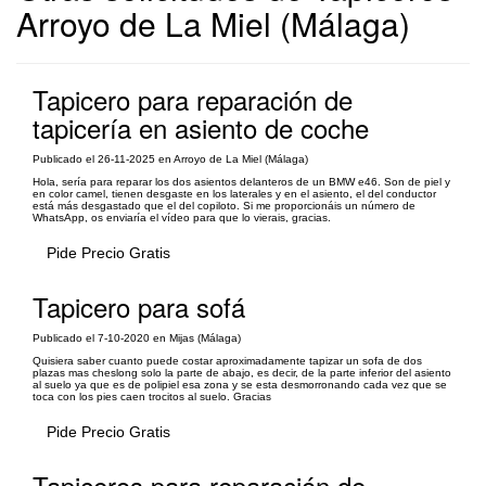
Arroyo de La Miel (Málaga)
Tapicero para reparación de
tapicería en asiento de coche
Publicado el 26-11-2025 en Arroyo de La Miel (Málaga)
Hola, sería para reparar los dos asientos delanteros de un BMW e46. Son de piel y
en color camel, tienen desgaste en los laterales y en el asiento, el del conductor
está más desgastado que el del copiloto. Si me proporcionáis un número de
WhatsApp, os enviaría el vídeo para que lo vierais, gracias.
Pide Precio Gratis
Tapicero para sofá
Publicado el 7-10-2020 en Mijas (Málaga)
Quisiera saber cuanto puede costar aproximadamente tapizar un sofa de dos
plazas mas cheslong solo la parte de abajo, es decir, de la parte inferior del asiento
al suelo ya que es de polipiel esa zona y se esta desmorronando cada vez que se
toca con los pies caen trocitos al suelo. Gracias
Pide Precio Gratis
Tapiceros para reparación de