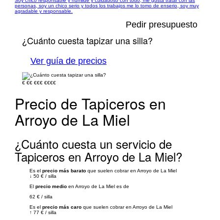
Soy chico responsable y humilde y cuidadoso con todo, me gusta tratar con las
personas, soy un chico serio y todos los trabajos me lo tomo de enserio, soy muy
agradable y responsable.
Pedir presupuesto
¿Cuánto cuesta tapizar una silla?
Ver guía de precios
€
€€
€€€
€€€€
Precio de Tapiceros en
Arroyo de La Miel
¿Cuánto cuesta un servicio de
Tapiceros en Arroyo de La Miel?
Es el
precio más barato
que suelen cobrar en Arroyo de La Miel
↓
50 €
/
silla
El
precio medio
en Arroyo de La Miel es de
62 €
/
silla
Es el
precio más caro
que suelen cobrar en Arroyo de La Miel
↑
77 €
/
silla