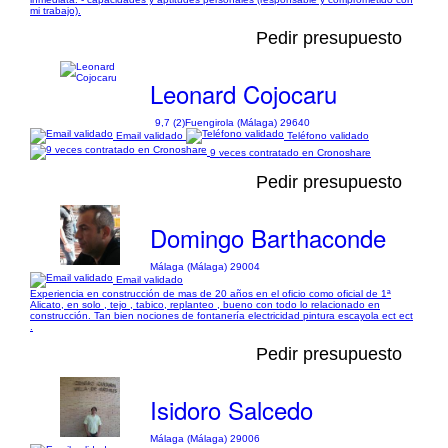
mi trabajo).
Pedir presupuesto
Leonard Cojocaru
9,7 (2)
Fuengirola (Málaga) 29640
Email validado
Teléfono validado
9 veces contratado en Cronoshare
Pedir presupuesto
Domingo Barthaconde
Málaga (Málaga) 29004
Email validado
Experiencia en construcción de mas de 20 años en el oficio como oficial de 1ª
Alicato, en solo , tejo , tabico, replanteo , bueno con todo lo relacionado en
construcción. Tan bien nociones de fontanería electricidad pintura escayola ect ect
.
Pedir presupuesto
Isidoro Salcedo
Málaga (Málaga) 29006