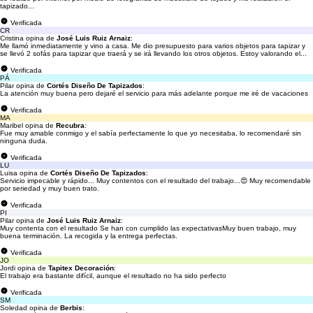
tapizado...
Verificada
CR
Cristina opina de
José Luis Ruiz Arnaiz
:
Me llamó inmediatamente y vino a casa. Me dio presupuesto para varios objetos para tapizar y
se llevó 2 sofás para tapizar que traerá y se irá llevando los otros objetos. Estoy valorando el...
Verificada
PÁ
Pilar opina de
Cortés Diseño De Tapizados
:
La atención muy buena pero dejaré el servicio para más adelante porque me iré de vacaciones
Verificada
MA
Maribel opina de
Recubra
:
Fue muy amable conmigo y el sabía perfectamente lo que yo necesitaba, lo recomendaré sin
ninguna duda.
Verificada
LU
Luisa opina de
Cortés Diseño De Tapizados
:
Servicio impecable y rápido... Muy contentos con el resultado del trabajo...😍 Muy recomendable
por seriedad y muy buen trato.
Verificada
PI
Pilar opina de
José Luis Ruiz Arnaiz
:
Muy contenta con el resultado Se han con cumplido las expectativasMuy buen trabajo, muy
buena terminación. La recogida y la entrega perfectas.
Verificada
JO
Jordi opina de
Tapitex Decoración
:
El trabajo era bastante difícil, aunque el resultado no ha sido perfecto
Verificada
SM
Soledad opina de
Berbis
: