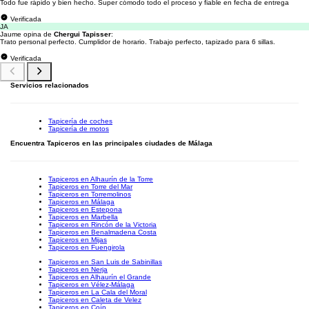
Todo fue rápido y bien hecho. Super cómodo todo el proceso y fiable en fecha de entrega
Verificada
JA
Jaume opina de
Chergui Tapisser
:
Trato personal perfecto. Cumplidor de horario. Trabajo perfecto, tapizado para 6 sillas.
Verificada
Servicios relacionados
Tapicería de coches
Tapicería de motos
Encuentra Tapiceros en las principales ciudades de Málaga
Tapiceros en Alhaurín de la Torre
Tapiceros en Torre del Mar
Tapiceros en Torremolinos
Tapiceros en Málaga
Tapiceros en Estepona
Tapiceros en Marbella
Tapiceros en Rincón de la Victoria
Tapiceros en Benalmadena Costa
Tapiceros en Mijas
Tapiceros en Fuengirola
Tapiceros en San Luis de Sabinillas
Tapiceros en Nerja
Tapiceros en Alhaurín el Grande
Tapiceros en Vélez-Málaga
Tapiceros en La Cala del Moral
Tapiceros en Caleta de Velez
Tapiceros en Coín