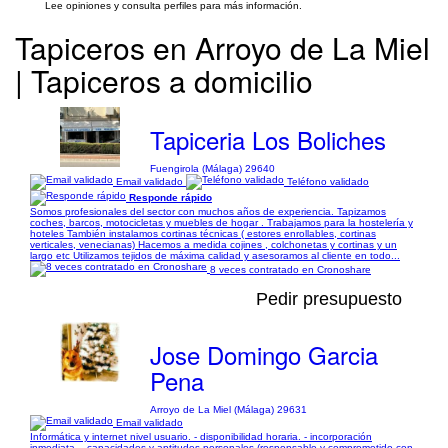
Lee opiniones y consulta perfiles para más información.
Tapiceros en Arroyo de La Miel
| Tapiceros a domicilio
Tapiceria Los Boliches
Fuengirola (Málaga) 29640
Email validado
Teléfono validado
Responde rápido
Somos profesionales del sector con muchos años de experiencia. Tapizamos
coches, barcos, motocicletas y muebles de hogar . Trabajamos para la hostelería y
hoteles También instalamos cortinas técnicas ( estores enrollables, cortinas
verticales, venecianas) Hacemos a medida cojines , colchonetas y cortinas y un
largo etc Utilizamos tejidos de máxima calidad y asesoramos al cliente en todo...
8 veces contratado en Cronoshare
Pedir presupuesto
Jose Domingo Garcia
Pena
Arroyo de La Miel (Málaga) 29631
Email validado
Informática y internet nivel usuario. - disponibilidad horaria. - incorporación
inmediata. - capacidades y aptitudes personales (responsable y comprometido con