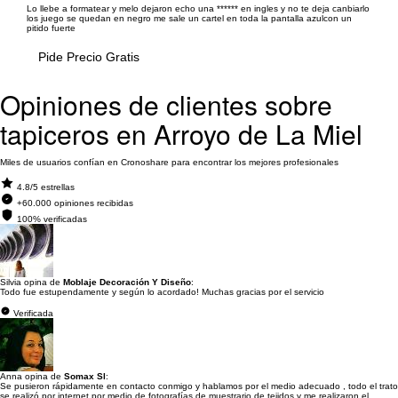
Lo llebe a formatear y melo dejaron echo una ****** en ingles y no te deja canbiarlo
los juego se quedan en negro me sale un cartel en toda la pantalla azulcon un
pitido fuerte
Pide Precio Gratis
Opiniones de clientes sobre
tapiceros en Arroyo de La Miel
Miles de usuarios confían en Cronoshare para encontrar los mejores profesionales
4.8/5 estrellas
+60.000 opiniones recibidas
100% verificadas
Silvia opina de
Moblaje Decoración Y Diseño
:
Todo fue estupendamente y según lo acordado! Muchas gracias por el servicio
Verificada
Anna opina de
Somax Sl
:
Se pusieron rápidamente en contacto conmigo y hablamos por el medio adecuado , todo el trato
se realizó por internet por medio de fotografías de muestrario de tejidos y me realizaron el