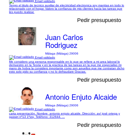
Email validado
Tengo el titulo de tecnico auxiliar de electricidad electronica soy manitas en todo lo
relacionado con el hogar. Valoro la confianza de mis clientes hacia las tareas que
les puedo realizar.
Pedir presupuesto
Juan Carlos
Rodriguez
Málaga (Málaga) 29006
Email validado
Me considero una persona responsable en lo que se refiere a mi area laboral lo
demuestro en la Teoria y en la practica de las tareas en la que me especialiso mi
mano de hobra la considero inportante como son aquellos que me contratan dicho
esto solo pido su confianza y no lo defraudare Gracias.
Pedir presupuesto
Antonio Enjuto Alcaide
Málaga (Málaga) 29006
Email validado
carta presentación. Nombre: antonio enjuto alcaide. Dirección: av/ josé ortega y
gasset nº13 1ºizq. Teléfono: 312644. ...
Pedir presupuesto