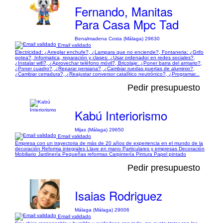
Fernando, Manitas
Para Casa Mpc Tad
Benalmadena Costa (Málaga) 29630
Email validado
Electricidad: ¿Arreglar enchufe?, ¿Lampara que no enciende?, Fontaneria: ¿Grifo
gotea?, Informatica, reparación y clases: ¿Usar ordenador en redes sociales?,
¿Instalar wifi?, ¿Aprovechar teléfono móvil?, Bricolaje: ¿Poner barra del armario?,
¿Poner cuadro?, ¿Reparar persiana?, ¿Cambiar ruedas puertas de aluminio?,
¿Cambiar cerradura?, ¿Reajustar conversor catalítico neutrónico?, ¿Programar...
Pedir presupuesto
Kabú Interiorismo
Mijas (Málaga) 29650
Email validado
Empresa con un trayectoria de más de 20 años de experiencia en el mundo de la
decoración Reforma integrales Llave en mano Particulares y empresas Decoración
Mobiliario Jardinería Pequeñas reformas Carpintería Pintura Papel pintado
Pedir presupuesto
Isaias Rodriguez
Málaga (Málaga) 29006
Email validado