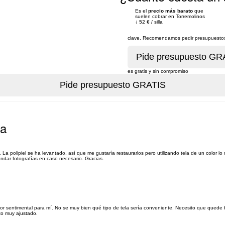
Es el
precio más barato
que
suelen cobrar en Torremolinos
↓
52 €
/
silla
clave. Recomendamos pedir presupuestos 
es gratis y sin compromiso
na
La polipiel se ha levantado, así que me gustaría restaurarlos pero utilizando tela de un color lo 
ndar fotografías en caso necesario. Gracias.
r sentimental para mí. No se muy bien qué tipo de tela sería conveniente. Necesito que quede bi
to muy ajustado.