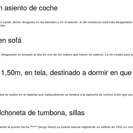
en asiento de coche
r camel, tienen desgaste en los laterales y en el asiento, el del conductor está más desgastado q
cias.
en sofá
 desgarrado un poquito la tela de uno de los cojines que hacen de asiento -La he cosido para 
 1,50m, en tela, destinado a dormir en que
 se realice en el material que habitualmente se destina a la tapicería de coches (color gris oscu
lchoneta de tumbona, sillas
ndo la puerta hecha ****** (tengo fotos) La puerta maciza original de un edificio de 1911 en con