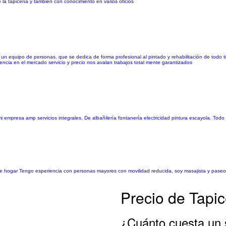
a tapicería y también con conocimiento en varios oficios
s
 un equipo de personas, que se dedica de forma profesional al pintado y rehabilitación de todo 
encia en el mercado servicio y precio nos avalan trabajos total mente garantizados
mpresa amp servicios integrales. De albañilería fontanería electricidad pintura escayola. Todo 
e hogar Tengo esperiencia con personas mayores con movilidad reducida, soy masajista y paseo a
Precio de Tapi
¿Cuánto cuesta un 