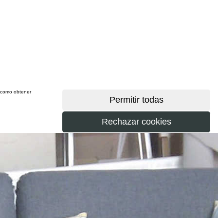
sí como obtener
más