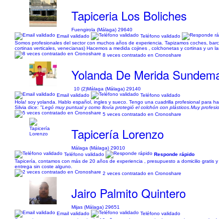
Tapiceria Los Boliches
Fuengirola (Málaga) 29640
Email validado
Teléfono validado
Somos profesionales del sector con muchos años de experiencia. Tapizamos coches, barcos,
cortinas verticales, venecianas) Hacemos a medida cojines , colchonetas y cortinas y un la
8 veces contratado en Cronoshare
Yolanda De Merida Sundem
10 (2)
Málaga (Málaga) 29140
Email validado
Teléfono validado
Hola! soy yolanda. Hablo español, ingles y sueco. Tengo una cuadrilla profesional para
Silvia dice:
"Legó muy puntual y como llovía protegió el colchón con plásticos.Muy profesio
5 veces contratado en Cronoshare
Tapicería Lorenzo
Málaga (Málaga) 29010
Teléfono validado
Responde rápido
Tapicería, contamos con más de 20 años de experiencia , presupuesto a domicilio gratis 
entrega sin coste alguno.
2 veces contratado en Cronoshare
Jairo Palmito Quintero
Mijas (Málaga) 29651
Email validado
Teléfono validado