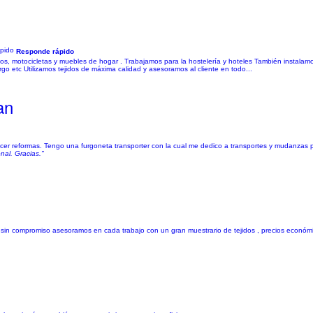
Responde rápido
 motocicletas y muebles de hogar . Trabajamos para la hostelería y hoteles También instalamos 
rgo etc Utilizamos tejidos de máxima calidad y asesoramos al cliente en todo...
an
 hacer reformas. Tengo una furgoneta transporter con la cual me dedico a transportes y mudanza
nal. Gracias."
y sin compromiso asesoramos en cada trabajo con un gran muestrario de tejidos , precios econó