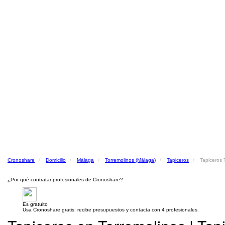
Cronoshare
Domicilio
Málaga
Torremolinos (Málaga)
Tapiceros
Tapiceros 
¿Por qué contratar profesionales de Cronoshare?
Es gratuito
Usa Cronoshare gratis: recibe presupuestos y contacta con 4 profesionales.