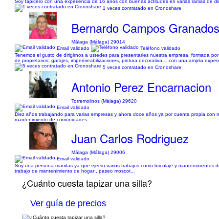
Soy tapicero con una experiencia de 16 años con buenas actitudes en varias ramas de de l
1 veces contratado en Cronoshare
Bernardo Campos Granado
Málaga (Málaga) 29014
Email validado
Teléfono validado
Tenemos el gusto de dirigirnos a ustedes para presentarles nuestra empresa, formada por
de propietarios, garajes, impermeabilizaciones, pintura decorativa… con una amplia experi
5 veces contratado en Cronoshare
Antonio Perez Encarnacion
Torremolinos (Málaga) 29620
Email validado
Diez años trabajando para varias empresas y ahora doce años ya por cuenta propia con mi e
mantenimiento de comunidades
Juan Carlos Rodriguez
Málaga (Málaga) 29006
Email validado
Soy una persona manitas ya que ejerso varios trabajos como bricolaje y mantenimientos d
trabajo de mantenimiento de hogar , paseo moscot...
¿Cuánto cuesta tapizar una silla?
Ver guía de precios