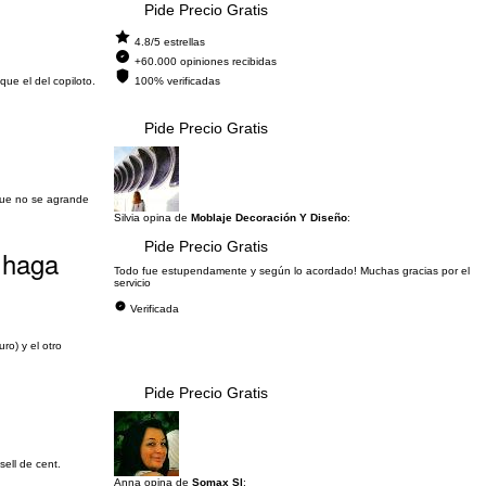
Pide Precio Gratis
4.8/5 estrellas
+60.000 opiniones recibidas
ue el del copiloto.
100% verificadas
Pide Precio Gratis
que no se agrande
Silvia opina de
Moblaje Decoración Y Diseño
:
Pide Precio Gratis
 haga
Todo fue estupendamente y según lo acordado! Muchas gracias por el
servicio
Verificada
ro) y el otro
Pide Precio Gratis
sell de cent.
Anna opina de
Somax Sl
: