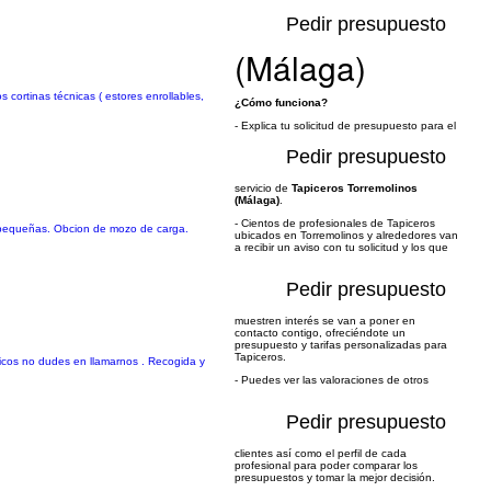
Pedir presupuesto
(Málaga)
cortinas técnicas ( estores enrollables,
¿Cómo funciona?
- Explica tu solicitud de presupuesto para el
Pedir presupuesto
servicio de
Tapiceros Torremolinos
(Málaga)
.
- Cientos de profesionales de Tapiceros
s pequeñas. Obcion de mozo de carga.
ubicados en Torremolinos y alrededores van
a recibir un aviso con tu solicitud y los que
Pedir presupuesto
muestren interés se van a poner en
contacto contigo, ofreciéndote un
presupuesto y tarifas personalizadas para
Tapiceros.
micos no dudes en llamarnos . Recogida y
- Puedes ver las valoraciones de otros
Pedir presupuesto
clientes así como el perfil de cada
profesional para poder comparar los
presupuestos y tomar la mejor decisión.