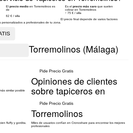
El
precio medio
en Torremolinos es
Es el
precio más caro
que suelen
de
cobrar en Torremolinos
↑
75 €
/
silla
62 €
/
silla
El precio final depende de varios factores
personalizados a profesionales de tu zona.
Torremolinos (Málaga)
Pide Precio Gratis
Opiniones de clientes
sobre tapiceros en
más similar posible
Pide Precio Gratis
Torremolinos
en fluffy y gordita.
Miles de usuarios confían en Cronoshare para encontrar los mejores
profesionales