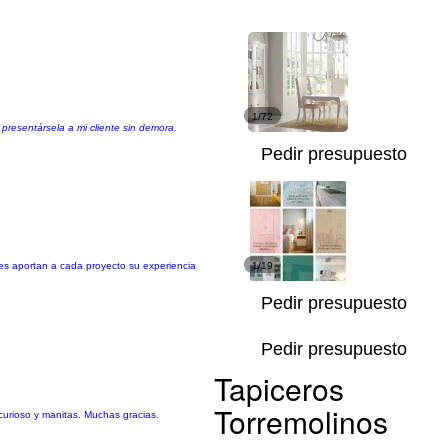
1/72
resentársela a mi cliente sin demora.
Pedir presupuesto
es aportan a cada proyecto su experiencia
1/19
Pedir presupuesto
Pedir presupuesto
Tapiceros
Torremolinos
curioso y manitas. Muchas gracias.