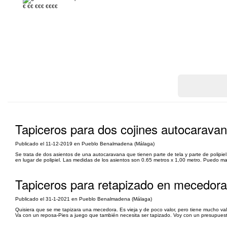
€
€€
€€€
€€€€
Tapiceros para dos cojines autocarava
Publicado el 11-12-2019 en Pueblo Benalmadena (Málaga)
Se trata de dos asientos de una autocaravana que tienen parte de tela y parte de polipiel. 
en lugar de polipiel. Las medidas de los asientos son 0.65 metros x 1,00 metro. Puedo ma
Tapiceros para retapizado en mecedora
Publicado el 31-1-2021 en Pueblo Benalmadena (Málaga)
Quisiera que se me tapizara una mecedora. Es vieja y de poco valor, pero tiene mucho valo
Va con un reposa-Pies a juego que también necesita ser tapizado. Voy con un presupues