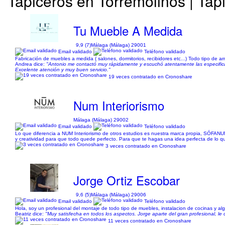
Tapiceros en Torremolinos | Tapi
Tu Mueble A Medida
9,9 (7)
Málaga (Málaga) 29001
Email validado
Teléfono validado
Fabricación de muebles a medida ( salones, dormitorios, recibidores etc...) Todo tipo de 
Andrea dice:
"Antonio me contactó muy rápidamente y escuchó atentamente las especificac
Excelente atención y muy buen servicio."
19 veces contratado en Cronoshare
Num Interiorismo
Málaga (Málaga) 29002
Email validado
Teléfono validado
Lo que diferencia a NUM Interiorismo de otros estudios es nuestra marca propia, SÓFANUM
y creatividad para que todo quede perfecto. Para que te hagas una idea perfecta de lo q
3 veces contratado en Cronoshare
Jorge Ortiz Escobar
9,6 (5)
Málaga (Málaga) 29006
Email validado
Teléfono validado
Hola, soy un profesional del montaje de todo tipo de muebles, instalacion de cocinas y al
Beatriz dice:
"Muy satisfecha en todos los aspectos. Jorge aparte del gran profesional, le
11 veces contratado en Cronoshare