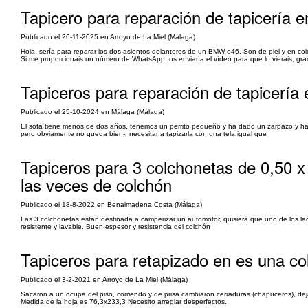
Tapicero para reparación de tapicería 
Publicado el 26-11-2025 en Arroyo de La Miel (Málaga)
Hola, sería para reparar los dos asientos delanteros de un BMW e46. Son de piel y en colo
Si me proporcionáis un número de WhatsApp, os enviaría el vídeo para que lo vierais, gra
Tapiceros para reparación de tapicería 
Publicado el 25-10-2024 en Málaga (Málaga)
El sofá tiene menos de dos años, tenemos un perrito pequeño y ha dado un zarpazo y ha
pero obviamente no queda bien-, necesitaría tapizarla con una tela igual que
Tapiceros para 3 colchonetas de 0,50 x
las veces de colchón
Publicado el 18-8-2022 en Benalmadena Costa (Málaga)
Las 3 colchonetas están destinada a camperizar un automotor, quisiera que uno de los lados
resistente y lavable. Buen espesor y resistencia del colchón
Tapiceros para retapizado en es una co
Publicado el 3-2-2021 en Arroyo de La Miel (Málaga)
Sacaron a un ocupa del piso, corriendo y de prisa cambiaron cerraduras (chapuceros), deja
Medida de la hoja es 76,3x233,3 Necesito arreglar desperfectos.