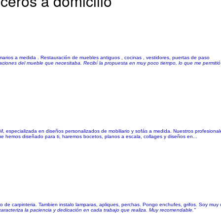
ceros a domicilio
armarios a medida . Restauración de muebles antiguos , cocinas , vestidores, puertas de paso
iones del mueble que necesitaba. Recibí la propuesta en muy poco tiempo, lo que me permitió p
, especializada en diseños personalizados de mobiliario y sofás a medida. Nuestros profesional
ue hemos diseñado para ti, haremos bocetos, planos a escala, collages y diseños en...
go de carpinteria. Tambien instalo lamparas, apliques, perchas. Pongo enchufes, grifos. Soy muy 
 caracteriza la paciencia y dedicación en cada trabajo que realiza. Muy recomendable."