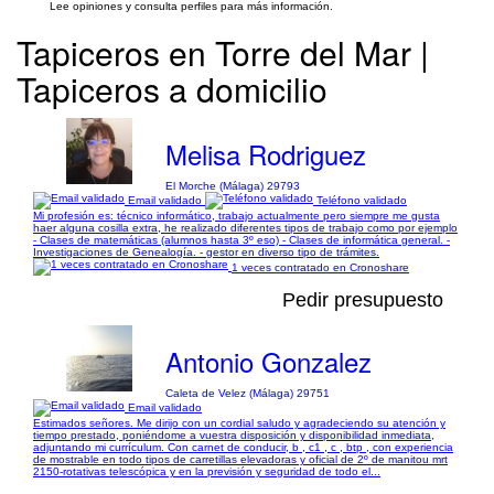
Lee opiniones y consulta perfiles para más información.
Tapiceros en Torre del Mar |
Tapiceros a domicilio
Melisa Rodriguez
El Morche (Málaga) 29793
Email validado
Teléfono validado
Mi profesión es: técnico informático, trabajo actualmente pero siempre me gusta
haer alguna cosilla extra, he realizado diferentes tipos de trabajo como por ejemplo
- Clases de matemáticas (alumnos hasta 3º eso) - Clases de informática general. -
Investigaciones de Genealogía. - gestor en diverso tipo de trámites.
1 veces contratado en Cronoshare
Pedir presupuesto
Antonio Gonzalez
Caleta de Velez (Málaga) 29751
Email validado
Estimados señores. Me dirijo con un cordial saludo y agradeciendo su atención y
tiempo prestado, poniéndome a vuestra disposición y disponibilidad inmediata,
adjuntando mi currículum. Con carnet de conducir, b , c1 , c , btp , con experiencia
de mostrable en todo tipos de carretillas elevadoras y oficial de 2º de manitou mrt
2150-rotativas telescópica y en la previsión y seguridad de todo el...