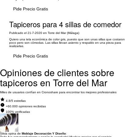
Pide Precio Gratis
Tapiceros para 4 sillas de comedor
Publicado el 21-7-2020 en Torre del Mar (Málaga)
Quiero una tela económica de color gris, puesto que son unas sillas que costaron
poco pero son cómodas. Las sillas llevan asiento y respaldo en una pieza para
realizarlas.
Pide Precio Gratis
Opiniones de clientes sobre
tapiceros en Torre del Mar
Miles de usuarios confían en Cronoshare para encontrar los mejores profesionales
4.8/5 estrellas
+60.000 opiniones recibidas
100% verificadas
Silvia opina de
Moblaje Decoración Y Diseño
:
Todo fue estupendamente y según lo acordado! Muchas gracias por el servicio