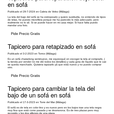
en sofá
Publicado el 29-7-2024 en Caleta de Velez (Málaga)
La tela del bajo del sofá se ha estropeado y quiero sustituirla, no entiendo de tipos
de telas, he puesto microfibra porque me ha parecido lo más adecuado, pero
realmente no lo sé. Si se puede hacer en mi casa mejor. Si hace falta puedo
mandar una foto.
Pide Precio Gratis
Tapicero para retapizado en sofá
Publicado el 3-2-2023 en Torrox (Málaga)
Es un sofá chaiselong seminuevo, me equivoqué en escoger la tela al comprarlo, (
la tienda por vender no me dió todos los detalles) y cada gota de líquido que le cae
se queda manchado. Quisiera tapizarlo yá que está nuevo y no puedo comprar
otro.
Pide Precio Gratis
Tapicero para cambiar la tela del
bajo de un sofá en sofá
Publicado el 17-3-2023 en Torre del Mar (Málaga)
El sofá es de tela en color lino y es nuevo pero en los bajos trae una tela negra
muy fina que está como pasada y se desmorona. Es de tres plazas pero muy
recogido y los dos sillones de una plaza