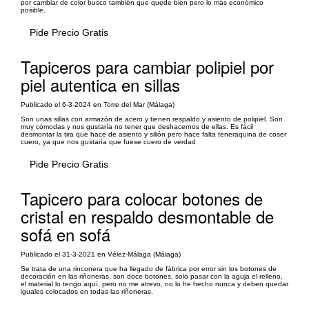
por cambiar de color busco también que quede bien pero lo más económico
posible.
Pide Precio Gratis
Tapiceros para cambiar polipiel por
piel autentica en sillas
Publicado el 6-3-2024 en Torre del Mar (Málaga)
Son unas sillas con armazón de acero y tienen respaldo y asiento de polipiel. Son
muy cómodas y nos gustaría no tener que deshacernos de ellas. Es fácil
desmontar la tira que hace de asiento y sillón pero hace falta teneraquina de coser
cuero, ya que nos gustaría que fuese cuero de verdad
Pide Precio Gratis
Tapicero para colocar botones de
cristal en respaldo desmontable de
sofá en sofá
Publicado el 31-3-2021 en Vélez-Málaga (Málaga)
Se trata de una rinconera que ha llegado de fábrica por error sin los botones de
decoración en las riñoneras, son doce botones, solo pasar con la aguja el relleno,
el material lo tengo aquí, pero no me atrevo, no lo he hecho nunca y deben quedar
iguales colocados en todas las riñoneras.