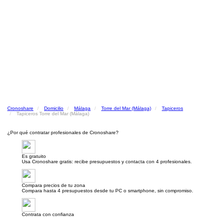
Cronoshare
Domicilio
Málaga
Torre del Mar (Málaga)
Tapiceros
Tapiceros Torre del Mar (Málaga)
¿Por qué contratar profesionales de Cronoshare?
Es gratuito
Usa Cronoshare gratis: recibe presupuestos y contacta con 4 profesionales.
Compara precios de tu zona
Compara hasta 4 presupuestos desde tu PC o smartphone, sin compromiso.
Contrata con confianza