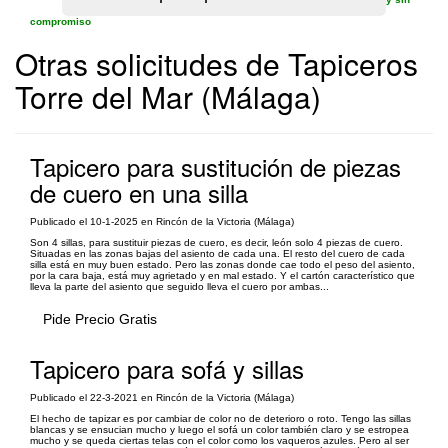
compromiso
Otras solicitudes de Tapiceros
Torre del Mar (Málaga)
Tapicero para sustitución de piezas
de cuero en una silla
Publicado el 10-1-2025 en Rincón de la Victoria (Málaga)
Son 4 sillas, para sustituir piezas de cuero, es decir, león solo 4 piezas de cuero.
Situadas en las zonas bajas del asiento de cada una. El resto del cuero de cada
silla está en muy buen estado. Pero las zonas donde cae todo el peso del asiento,
por la cara baja, está muy agrietado y en mal estado. Y el cartón característico que
lleva la parte del asiento que seguido lleva el cuero por ambas...
Pide Precio Gratis
Tapicero para sofá y sillas
Publicado el 22-3-2021 en Rincón de la Victoria (Málaga)
El hecho de tapizar es por cambiar de color no de deterioro o roto. Tengo las sillas
blancas y se ensucian mucho y luego el sofá un color también claro y se estropea
mucho y se queda ciertas telas con el color como los vaqueros azules. Pero al ser