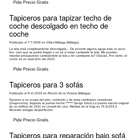
Pide Precio Gratis
Tapiceros para tapizar techo de
coche descolgado en techo de
coche
Publicado el 7-7-2026 en Vélez-Málaga (Málaga)
La tela está completamente descolgada... De ponerle alguna aguja está un poco
fea, creo que se podrá limpiar o no sé si mejor cambiarle la tela. Me pueden
mandar presupuesto cambiándole la tela y sin cambiarse la? Gracias. Por cierto, el
coche es un seat león del 2010.
Pide Precio Gratis
Tapiceros para 3 sofás
Publicado el 9-11-2020 en Rincón de la Victoria (Málaga)
Sacaron a un ocupa del piso, corriendo y de prisa cambiaron cerraduras
(chapuceros), dejando la puerta hecha ****** (tengo fotos) La puerta maciza original
de un edificio de 1911 en consell de cent. Medida de la hoja es 76,3x233,3
Necesito arreglar desperfectos.
Pide Precio Gratis
Tapiceros para reparación bajo sofá