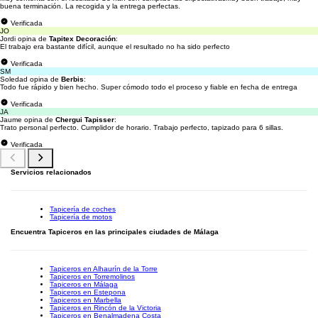
buena terminación. La recogida y la entrega perfectas.
Verificada
JO
Jordi opina de
Tapitex Decoración
:
El trabajo era bastante difícil, aunque el resultado no ha sido perfecto
Verificada
SM
Soledad opina de
Berbis
:
Todo fue rápido y bien hecho. Super cómodo todo el proceso y fiable en fecha de entrega
Verificada
JA
Jaume opina de
Chergui Tapisser
:
Trato personal perfecto. Cumplidor de horario. Trabajo perfecto, tapizado para 6 sillas.
Verificada
Servicios relacionados
Tapicería de coches
Tapicería de motos
Encuentra Tapiceros en las principales ciudades de Málaga
Tapiceros en Alhaurín de la Torre
Tapiceros en Torremolinos
Tapiceros en Málaga
Tapiceros en Estepona
Tapiceros en Marbella
Tapiceros en Rincón de la Victoria
Tapiceros en Benalmadena Costa