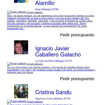
Alamillo
Nerja (Málaga) 29780
Email validado
Hola, me llamo michael, soy de barcelona pero estoy buscando empleo en nerja
(málaga) mi intención es irme a vivir a nerja y por eso busco trabajo allí. Soy
amable, simpático, divertido, educado, y me encanta el mundo de cuidar niños,
hice de canguro y me encanto y espero encontrar algo sobre eso. Tengo
experiencia en el mundo laboral, ya que trabajé de dependiente de clarel,
entrenador de...
Pedir presupuesto
Ignacio Javier
Caballero Galacho
La Cala del Moral (Málaga) 29720
Email validado
Soy un chico joven con mucha energia y con ganas de trabajar. Ahora estoy
estudiando y en paro y me gustaria poder ayudar a la gente con estos servicios y
ganarme algo de dinero.
Pedir presupuesto
Cristina Sandu
Algarrobo-Costa (Málaga) 29750
Email validado
2 años como camarera /cocinera 5 años como limpiadora de