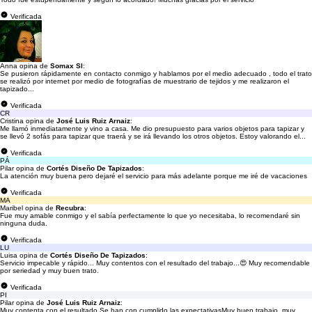
Verificada
Anna opina de
Somax Sl
:
Se pusieron rápidamente en contacto conmigo y hablamos por el medio adecuado , todo el trato
se realizó por internet por medio de fotografías de muestrario de tejidos y me realizaron el
tapizado...
Verificada
CR
Cristina opina de
José Luis Ruiz Arnaiz
:
Me llamó inmediatamente y vino a casa. Me dio presupuesto para varios objetos para tapizar y
se llevó 2 sofás para tapizar que traerá y se irá llevando los otros objetos. Estoy valorando el...
Verificada
PÁ
Pilar opina de
Cortés Diseño De Tapizados
:
La atención muy buena pero dejaré el servicio para más adelante porque me iré de vacaciones
Verificada
MA
Maribel opina de
Recubra
:
Fue muy amable conmigo y el sabía perfectamente lo que yo necesitaba, lo recomendaré sin
ninguna duda.
Verificada
LU
Luisa opina de
Cortés Diseño De Tapizados
:
Servicio impecable y rápido... Muy contentos con el resultado del trabajo...😍 Muy recomendable
por seriedad y muy buen trato.
Verificada
PI
Pilar opina de
José Luis Ruiz Arnaiz
:
Muy contenta con el resultado Se han con cumplido las expectativasMuy buen trabajo, muy