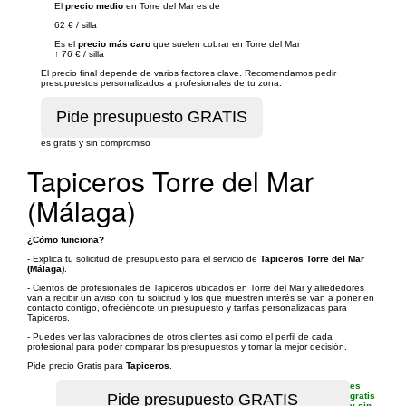
El
precio medio
en Torre del Mar es de
62 €
/
silla
Es el
precio más caro
que suelen cobrar en Torre del Mar
↑
76 €
/
silla
El precio final depende de varios factores clave. Recomendamos pedir
presupuestos personalizados a profesionales de tu zona.
es gratis y sin compromiso
Tapiceros Torre del Mar
(Málaga)
¿Cómo funciona?
- Explica tu solicitud de presupuesto para el servicio de
Tapiceros Torre del Mar
(Málaga)
.
- Cientos de profesionales de Tapiceros ubicados en Torre del Mar y alrededores
van a recibir un aviso con tu solicitud y los que muestren interés se van a poner en
contacto contigo, ofreciéndote un presupuesto y tarifas personalizadas para
Tapiceros.
- Puedes ver las valoraciones de otros clientes así como el perfil de cada
profesional para poder comparar los presupuestos y tomar la mejor decisión.
Pide precio Gratis para
Tapiceros
.
es
gratis
y sin