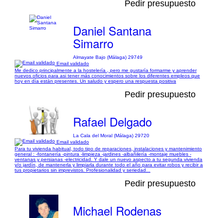
Pedir presupuesto
Daniel Santana
Simarro
Almayate Bajo (Málaga) 29749
Email validado
Me dedico principalmente a la hostelería , pero me gustaría formarme y aprender
nuevos oficios para asi tener más conocimientos sobre los diferentes empleos que
hoy en día están presentes. Un saludo y espero una respuesta positiva
Pedir presupuesto
Rafael Delgado
La Cala del Moral (Málaga) 29720
Email validado
Para tu vivienda habitual, todo tipo de reparaciones, instalaciones y mantenimiento
general : -fontanería -pintura -limpieza -jardines -albañilería -montaje muebles -
ventanas y persianas -electricidad. Y dale un nuevo aspecto a tu segunda vivienda
y/o jardín, de mantenerla y limpiarla durante todo el año para evitar robos y recibir a
tus propietarios sin imprevistos. Profesionalidad y seriedad...
Pedir presupuesto
Michael Rodenas