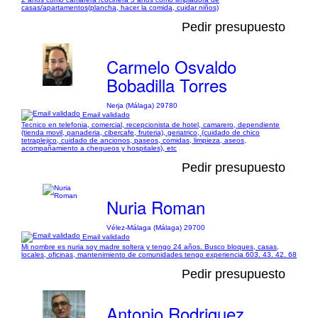
casas/apartamentos(plancha, hacer la comida, cuidar niños)
Pedir presupuesto
Carmelo Osvaldo
Bobadilla Torres
Nerja (Málaga) 29780
Email validado
Tecnico en telefonia, comercial, recepcionista de hotel, camarero, dependiente
(tienda movil, panaderia, cibercafe, fruteria), geriatrico, (cuidado de chico
tetraplejico, cuidado de ancionos, paseos, comidas, limpieza, aseos,
acompañamiento a chequeos y hospitales), etc
Pedir presupuesto
Nuria Roman
Vélez-Málaga (Málaga) 29700
Email validado
Mi nombre es nuria soy madre soltera y tengo 24 años. Busco bloques, casas,
locales, oficinas, mantenimiento de comunidades tengo experiencia 603. 43. 42. 68
Pedir presupuesto
Antonio Rodriguez