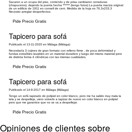
Sacaron a un ocupa del piso, corriendo y de prisa cambiaron cerraduras
(chapuceros), dejando la puerta hecha ****** (tengo fotos) La puerta maciza original
de un edificio de 1911 en consell de cent. Medida de la hoja es 76,3x233,3
Necesito arreglar desperfectos.
Pide Precio Gratis
Tapicero para sofá
Publicado el 13-11-2020 en Málaga (Málaga)
Necesitaría 3 cojines de gran formato con relleno firme , de poca deformidad y
fundas extraíbles lavables en un material duradero y luego del mismo material pero
de distinta forma 4 cilíndricas con las mismas cualidades.
Pide Precio Gratis
Tapicero para sofá
Publicado el 14-9-2017 en Málaga (Málaga)
Tengo un sofá tapizado de polipiel en color blanco, pero me ha salido muy mala la
tela y se despelleja, uiero volverlo a tapizar de nuevo en color blanco en polipiel
pero que me garantice que no se va a despellejar.
Pide Precio Gratis
Opiniones de clientes sobre