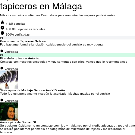
tapiceros en Málaga
Miles de usuarios confían en Cronoshare para encontrar los mejores profesionales
4.8/5 estrellas
+60.000 opiniones recibidas
100% verificadas
PI
Pilar opina de
Tapicería Octavio
:
Fue bastante formal y la relación calidad-precio del servicio es muy buena.
Verificada
PF
Pirandello opina de
Antonio
:
Contacto con nosotros enseguida y muy contentos con ellos, vamos que lo recomendamos
Verificada
Silvia opina de
Moblaje Decoración Y Diseño
:
Todo fue estupendamente y según lo acordado! Muchas gracias por el servicio
Verificada
Anna opina de
Somax Sl
:
Se pusieron rápidamente en contacto conmigo y hablamos por el medio adecuado , todo el trato
se realizó por internet por medio de fotografías de muestrario de tejidos y me realizaron el
tapizado...