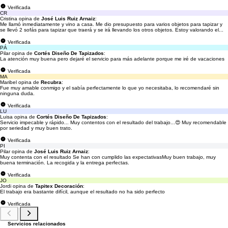
Verificada
CR
Cristina opina de
José Luis Ruiz Arnaiz
:
Me llamó inmediatamente y vino a casa. Me dio presupuesto para varios objetos para tapizar y
se llevó 2 sofás para tapizar que traerá y se irá llevando los otros objetos. Estoy valorando el...
Verificada
PÁ
Pilar opina de
Cortés Diseño De Tapizados
:
La atención muy buena pero dejaré el servicio para más adelante porque me iré de vacaciones
Verificada
MA
Maribel opina de
Recubra
:
Fue muy amable conmigo y el sabía perfectamente lo que yo necesitaba, lo recomendaré sin
ninguna duda.
Verificada
LU
Luisa opina de
Cortés Diseño De Tapizados
:
Servicio impecable y rápido... Muy contentos con el resultado del trabajo...😍 Muy recomendable
por seriedad y muy buen trato.
Verificada
PI
Pilar opina de
José Luis Ruiz Arnaiz
:
Muy contenta con el resultado Se han con cumplido las expectativasMuy buen trabajo, muy
buena terminación. La recogida y la entrega perfectas.
Verificada
JO
Jordi opina de
Tapitex Decoración
:
El trabajo era bastante difícil, aunque el resultado no ha sido perfecto
Verificada
Servicios relacionados