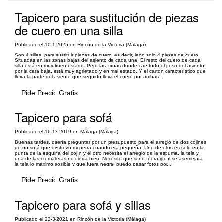
Tapicero para sustitución de piezas
de cuero en una silla
Publicado el 10-1-2025 en Rincón de la Victoria (Málaga)
Son 4 sillas, para sustituir piezas de cuero, es decir, león solo 4 piezas de cuero.
Situadas en las zonas bajas del asiento de cada una. El resto del cuero de cada
silla está en muy buen estado. Pero las zonas donde cae todo el peso del asiento,
por la cara baja, está muy agrietado y en mal estado. Y el cartón característico que
lleva la parte del asiento que seguido lleva el cuero por ambas...
Pide Precio Gratis
Tapicero para sofá
Publicado el 16-12-2019 en Málaga (Málaga)
Buenas tardes, quería preguntar por un presupuesto para el arreglo de dos cojines
de un sofá que destrozó mi perra cuando era pequeña. Uno de ellos es solo en la
punta de la esquina del cojín y el otro necesita el arreglo de la espuma, la tela y
una de las cremalleras no cierra bien. Necesito que si no fuera igual se asemejara
la tela lo máximo posible y que fuera negra, puedo pasar fotos por...
Pide Precio Gratis
Tapicero para sofá y sillas
Publicado el 22-3-2021 en Rincón de la Victoria (Málaga)