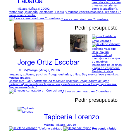
Labarda
creando alianzas con
otros especialistas
Málaga (Málaga) 29002
como la albañilería,
fontaneros, jardinería, electricista, Pladur, y muchos especialistas más. Tenemos un
vasto conocimiento.
2 veces contratado en Cronoshare
Pedir presupuesto
Email validado
1/24
Teléfono validado
Hola, soy un
profesional del
Jorge Ortiz Escobar
montaje de todo tipo
de muebles,
instalacion de cocinas
y algo de carpinteria.
9,6 (5)
Málaga (Málaga) 29006
Tambien instalo
lamparas, apliques, perchas. Pongo enchufes, grifos. Soy muy curioso y manitas.
Muchas gracias.
Beatriz dice:
"Muy satisfecha en todos los aspectos. Jorge aparte del gran
profesional, le caracteriza la paciencia y dedicación en cada trabajo que realiza.
Muy recomendable."
11 veces contratado en Cronoshare
Pedir presupuesto
Tapicería Lorenzo
Málaga (Málaga) 29010
Teléfono validado
Responde rápido