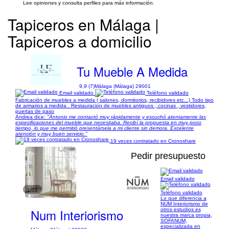
Lee opiniones y consulta perfiles para más información.
Tapiceros en Málaga |
Tapiceros a domicilio
Tu Mueble A Medida
9,9 (7)
Málaga (Málaga) 29001
Email validado
Teléfono validado
Fabricación de muebles a medida ( salones, dormitorios, recibidores etc...) Todo tipo
de armarios a medida . Restauración de muebles antiguos , cocinas , vestidores,
puertas de paso
Andrea dice:
"Antonio me contactó muy rápidamente y escuchó atentamente las
especificaciones del mueble que necesitaba. Recibí la propuesta en muy poco
tiempo, lo que me permitió presentársela a mi cliente sin demora. Excelente
atención y muy buen servicio."
19 veces contratado en Cronoshare
Pedir presupuesto
Email validado
1/72
Teléfono validado
Lo que diferencia a
NUM Interiorismo de
Num Interiorismo
otros estudios es
nuestra marca propia,
SÓFANUM,
especializada en