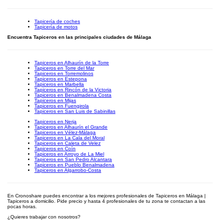
Tapicería de coches
Tapicería de motos
Encuentra Tapiceros en las principales ciudades de Málaga
Tapiceros en Alhaurín de la Torre
Tapiceros en Torre del Mar
Tapiceros en Torremolinos
Tapiceros en Estepona
Tapiceros en Marbella
Tapiceros en Rincón de la Victoria
Tapiceros en Benalmadena Costa
Tapiceros en Mijas
Tapiceros en Fuengirola
Tapiceros en San Luis de Sabinillas
Tapiceros en Nerja
Tapiceros en Alhaurín el Grande
Tapiceros en Vélez-Málaga
Tapiceros en La Cala del Moral
Tapiceros en Caleta de Velez
Tapiceros en Coín
Tapiceros en Arroyo de La Miel
Tapiceros en San Pedro Alcantara
Tapiceros en Pueblo Benalmadena
Tapiceros en Algarrobo-Costa
En Cronoshare puedes encontrar a los mejores profesionales de Tapiceros en Málaga |
Tapiceros a domicilio. Pide precio y hasta 4 profesionales de tu zona te contactan a las
pocas horas.
¿Quieres trabajar con nosotros?