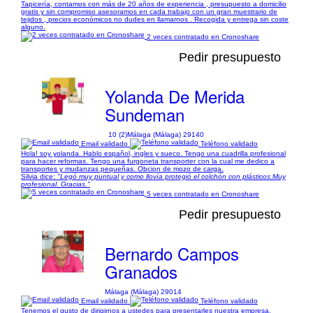
Tapicería, contamos con más de 20 años de experiencia , presupuesto a domicilio
gratis y sin compromiso asesoramos en cada trabajo con un gran muestrario de
tejidos , precios económicos no dudes en llamarnos . Recogida y entrega sin coste
alguno.
2 veces contratado en Cronoshare
Pedir presupuesto
Yolanda De Merida
Sundeman
10 (2)
Málaga (Málaga) 29140
Email validado
Teléfono validado
Hola! soy yolanda. Hablo español, ingles y sueco. Tengo una cuadrilla profesional
para hacer reformas. Tengo una furgoneta transporter con la cual me dedico a
transportes y mudanzas pequeñas. Obcion de mozo de carga.
Silvia dice:
"Legó muy puntual y como llovía protegió el colchón con plásticos.Muy
profesional. Gracias."
5 veces contratado en Cronoshare
Pedir presupuesto
Bernardo Campos
Granados
Málaga (Málaga) 29014
Email validado
Teléfono validado
Tenemos el gusto de dirigirnos a ustedes para presentarles nuestra empresa,