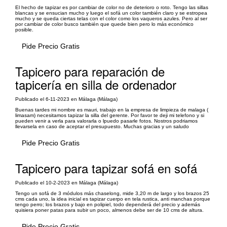
El hecho de tapizar es por cambiar de color no de deterioro o roto. Tengo las sillas
blancas y se ensucian mucho y luego el sofá un color también claro y se estropea
mucho y se queda ciertas telas con el color como los vaqueros azules. Pero al ser
por cambiar de color busco también que quede bien pero lo más económico
posible.
Pide Precio Gratis
Tapicero para reparación de
tapicería en silla de ordenador
Publicado el 6-11-2023 en Málaga (Málaga)
Buenas tardes mi nombre es mauri, trabajo en la empresa de limpieza de malaga (
limasam) necesitamos tapizar la silla del gerente. Por favor te deji mi telefono y si
pueden venir a verla para valorarla o lpuedo pasarle fotos. Nostros podriamos
llevarsela en caso de aceptar el presupuesto. Muchas gracias y un saludo
Pide Precio Gratis
Tapicero para tapizar sofá en sofá
Publicado el 10-2-2023 en Málaga (Málaga)
Tengo un sofá de 3 módulos más chaselong, mide 3,20 m de largo y los brazos 25
cms cada uno, la idea inicial es tapizar cuerpo en tela rustica, anti manchas porque
tengo perro; los brazos y bajo en polipiel, todo dependerá del precio y además
quisiera poner patas para subir un poco, almenos debe ser de 10 cms de altura.
Pide Precio Gratis