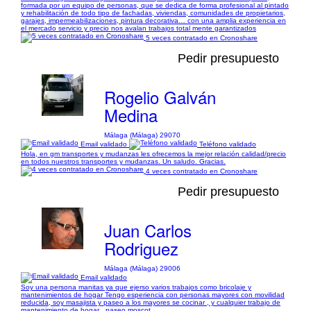
formada por un equipo de personas, que se dedica de forma profesional al pintado
y rehabilitación de todo tipo de fachadas, viviendas, comunidades de propietarios,
garajes, impermeabilizaciones, pintura decorativa… con una amplia experiencia en
el mercado servicio y precio nos avalan trabajos total mente garantizados
5 veces contratado en Cronoshare
Pedir presupuesto
Rogelio Galván
Medina
Málaga (Málaga) 29070
Email validado
Teléfono validado
Hola, en gm transportes y mudanzas les ofrecemos la mejor relación calidad/precio
en todos nuestros transportes y mudanzas. Un saludo. Gracias.
4 veces contratado en Cronoshare
Pedir presupuesto
Juan Carlos
Rodriguez
Málaga (Málaga) 29006
Email validado
Soy una persona manitas ya que ejerso varios trabajos como bricolaje y
mantenimientos de hogar Tengo esperiencia con personas mayores con movilidad
reducida, soy masajista y paseo a los mayores se cocinar , y cualquier trabajo de
mantenimiento de hogar , paseo moscot...