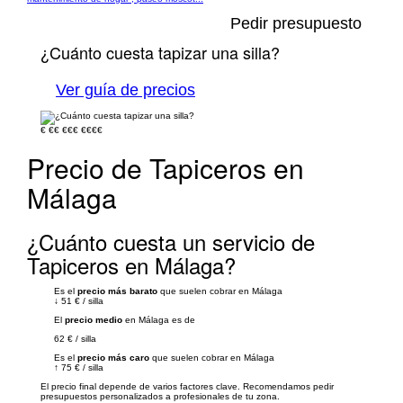
Pedir presupuesto
¿Cuánto cuesta tapizar una silla?
Ver guía de precios
€
€€
€€€
€€€€
Precio de Tapiceros en
Málaga
¿Cuánto cuesta un servicio de
Tapiceros en Málaga?
Es el
precio más barato
que suelen cobrar en Málaga
↓
51 €
/
silla
El
precio medio
en Málaga es de
62 €
/
silla
Es el
precio más caro
que suelen cobrar en Málaga
↑
75 €
/
silla
El precio final depende de varios factores clave. Recomendamos pedir
presupuestos personalizados a profesionales de tu zona.