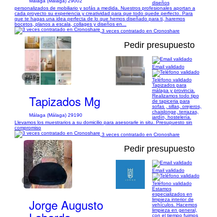
Málaga (Málaga) 29002
diseños
personalizados de mobiliario y sofás a medida. Nuestros profesionales aportan a
cada proyecto su experiencia y creatividad para que todo quede perfecto. Para
que te hagas una idea perfecta de lo que hemos diseñado para ti, haremos
bocetos, planos a escala, collages y diseños en...
3 veces contratado en Cronoshare
Pedir presupuesto
Email validado
1/19
Teléfono validado
Tapizados para
málaga y provincia.
Tapizados Mg
Realizamos todo tipo
de tapiceria para
sofas , sillas, orejeros,
chaislonge, terrazas,
Málaga (Málaga) 29190
jardín, hostelería.
Llevamos los muestrarios a su domicilio para asesorarle in situ. Presupuesto sin
compromiso
3 veces contratado en Cronoshare
Pedir presupuesto
Email validado
1/10
Teléfono validado
Estamos
especializados en
Jorge Augusto
limpieza interior de
vehículos. Hacemos
limpieza en general,
con el tiempo fuimos