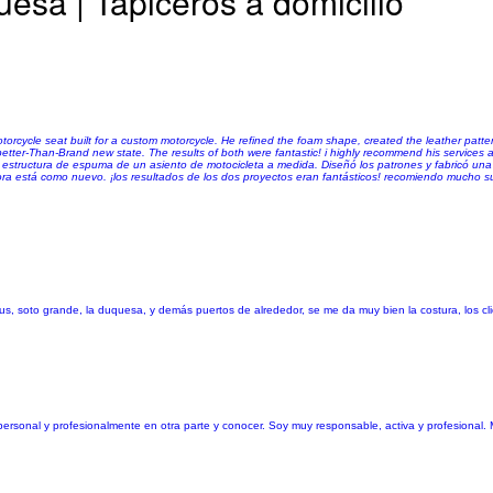
uesa | Tapiceros a domicilio
torcycle seat built for a custom motorcycle. He refined the foam shape, created the leather patt
 better-Than-Brand new state. The results of both were fantastic! i highly recommend his services an
la estructura de espuma de un asiento de motocicleta a medida. Diseñó los patrones y fabricó un
a está como nuevo. ¡los resultados de los dos proyectos eran fantásticos! recomiendo mucho su
anus, soto grande, la duquesa, y demás puertos de alrededor, se me da muy bien la costura, los 
personal y profesionalmente en otra parte y conocer. Soy muy responsable, activa y profesional.