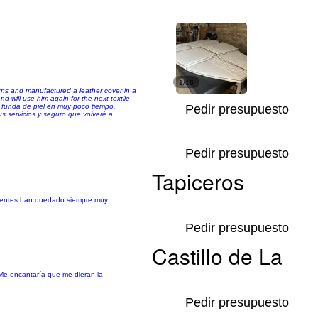
1/16
erns and manufactured a leather cover in a
d will use him again for the next textile-
a funda de piel en muy poco tiempo.
Pedir presupuesto
s servicios y seguro que volveré a
Pedir presupuesto
Tapiceros
clientes han quedado siempre muy
Pedir presupuesto
Castillo de La
 Me encantaría que me dieran la
Pedir presupuesto