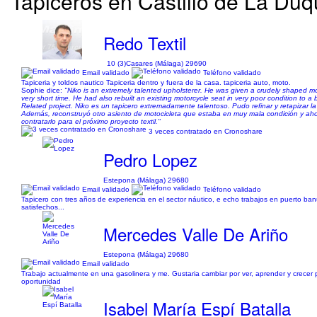
Tapiceros en Castillo de La Duq
Redo Textil
10 (3)
Casares (Málaga) 29690
Email validado
Teléfono validado
Tapiceria y toldos nautico Tapiceria dentro y fuera de la casa. tapiceria auto, moto.
Sophie dice:
"Niko is an extremely talented upholsterer. He was given a crudely shaped mo
very short time. He had also rebuilt an existing motorcycle seat in very poor condition to a
Related project. Niko es un tapicero extremadamente talentoso. Pudo refinar y retapizar 
Además, reconstruyó otro asiento de motocicleta que estaba en muy mala condición y ahor
contratarlo para el próximo proyecto textil."
3 veces contratado en Cronoshare
Pedro Lopez
Estepona (Málaga) 29680
Email validado
Teléfono validado
Tapicero con tres años de experiencia en el sector náutico, e echo trabajos en puerto b
satisfechos...
Mercedes Valle De Ariño
Estepona (Málaga) 29680
Email validado
Trabajo actualmente en una gasolinera y me. Gustaria cambiar por ver, aprender y crecer 
oportunidad
Isabel María Espí Batalla