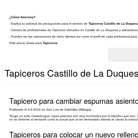
¿Cómo funciona?
- Explica tu solicitud de presupuesto para el servicio de
Tapiceros Castillo de La Duques
- Cientos de profesionales de Tapiceros ubicados en Castillo de La Duquesa y alrededores 
- Puedes ver las valoraciones de otros clientes así como el perfil de cada profesional par
Pide precio Gratis para
Tapiceros
.
Tapiceros Castillo de La Duque
Tapicero para cambiar espumas asiento
Publicado el 4-4-2024 en San Luis de Sabinillas (Málaga)
Tengo un sofá chaiselongue cuyos asientos son muy incómodos por lo blandos que son. Q
no se deforme al sentarse como la actual que al ser demasiado blanda te clavas la estruct
Tapiceros para colocar un nuevo rellen