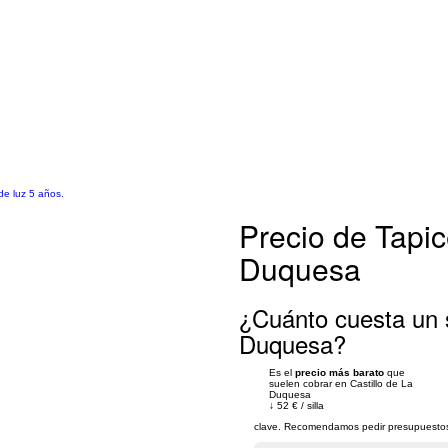
 de luz 5 años.
Precio de Tapic
Duquesa
¿Cuánto cuesta un s
Duquesa?
Es el
precio más barato
que
suelen cobrar en Castillo de La
Duquesa
↓
52 €
/
silla
clave. Recomendamos pedir presupuestos 