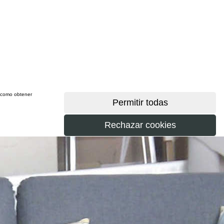
sí como obtener
más