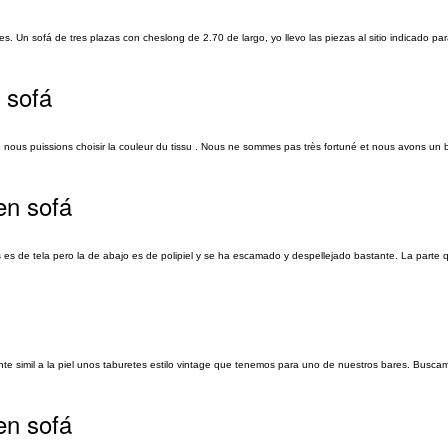
s. Un sofá de tres plazas con cheslong de 2.70 de largo, yo llevo las piezas al sitio indicado para
 sofá
et que nous puissions choisir la couleur du tissu . Nous ne sommes pas très fortuné et nous avons u
en sofá
 es de tela pero la de abajo es de polipiel y se ha escamado y despellejado bastante. La parte
ente simil a la piel unos taburetes estilo vintage que tenemos para uno de nuestros bares. Busc
en sofá