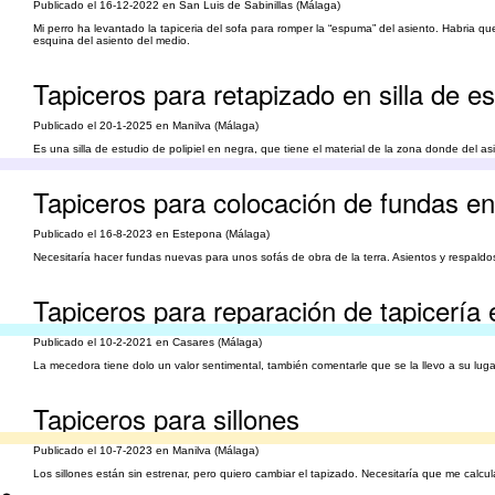
Publicado el 16-12-2022 en San Luis de Sabinillas (Málaga)
Mi perro ha levantado la tapiceria del sofa para romper la “espuma” del asiento. Habria que 
esquina del asiento del medio.
Tapiceros para retapizado en silla de es
Publicado el 20-1-2025 en Manilva (Málaga)
Es una silla de estudio de polipiel en negra, que tiene el material de la zona donde del as
Tapiceros para colocación de fundas en 
Publicado el 16-8-2023 en Estepona (Málaga)
Necesitaría hacer fundas nuevas para unos sofás de obra de la terra. Asientos y respaldos
Tapiceros para reparación de tapicería
Publicado el 10-2-2021 en Casares (Málaga)
La mecedora tiene dolo un valor sentimental, también comentarle que se la llevo a su lug
Tapiceros para sillones
Publicado el 10-7-2023 en Manilva (Málaga)
Los sillones están sin estrenar, pero quiero cambiar el tapizado. Necesitaría que me calcula