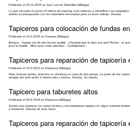
Publicado el 20-11-2025 en San Luis de Sabinillas (Málaga)
Lo que necesito es poner él relleno de esponja a los asientos y microfibra a los respaldos e
solicito es presupuesto con los materiales necesarios para un buen trabajo. Gracias
Tapiceros para colocación de fundas en
Publicado el 13-4-2026 en Casares (Málaga)
Bonjour , l'assise est de très bonne qualité , il faudrait que le tissu soit anti-Tâches , 
pour la totalité . Merci pour votre attention . Cordialement ;
Tapiceros para reparación de tapicería 
Publicado el 15-3-2022 en Estepona (Málaga)
Hola, buenas tardes, tenemos un cheslong en casa de dos piezas. La parte de los cojines
arreglar del sofá serán 3 metros más o menos. Gracias, Un saludo.
Tapicero para taburetes altos
Publicado el 30-4-2018 en Estepona (Málaga)
Somos una empresa con varios locales y necesitariamos tapizar con algun material resist
y resistente. Gracias de ante mano
Tapiceros para reparación de tapicería 