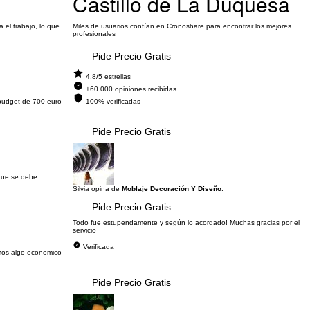
Castillo de La Duquesa
 el trabajo, lo que
Miles de usuarios confían en Cronoshare para encontrar los mejores
profesionales
Pide Precio Gratis
4.8/5 estrellas
+60.000 opiniones recibidas
n budget de 700 euro
100% verificadas
Pide Precio Gratis
 que se debe
Silvia opina de
Moblaje Decoración Y Diseño
:
Pide Precio Gratis
Todo fue estupendamente y según lo acordado! Muchas gracias por el
servicio
Verificada
amos algo economico
Pide Precio Gratis