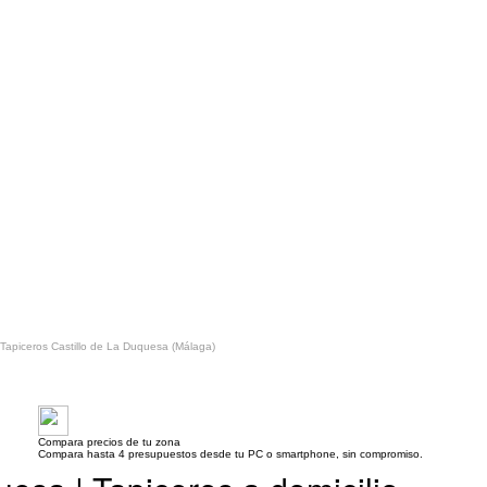
Tapiceros Castillo de La Duquesa (Málaga)
Compara precios de tu zona
Compara hasta 4 presupuestos desde tu PC o smartphone, sin compromiso.