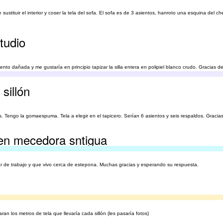
sustituir el interior y coser la tela del sofa. El sofa es de 3 asientos, hanroto una esquina del c
tudio
iento dañada y me gustaría en principio tapizar la silla entera en polipiel blanco crudo. Gracias 
sillón
. Tengo la gomaespuma. Tela a elegir en el tapicero. Serían 6 asientos y seis respaldos. Gracias
 en mecedora sntigua
ar de trabajo y que vivo cerca de estepona. Muchas gracias y esperando su respuesta.
ran los metros de tela que llevaría cada sillón (les pasaría fotos)