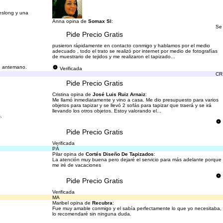
heslong y una
Anna opina de
Somax Sl
:
Se
Pide Precio Gratis
pusieron rápidamente en contacto conmigo y hablamos por el medio
adecuado , todo el trato se realizó por internet por medio de fotografías
de muestrario de tejidos y me realizaron el tapizado...
de antemano.
Verificada
CR
Pide Precio Gratis
Cristina opina de
José Luis Ruiz Arnaiz
:
Me llamó inmediatamente y vino a casa. Me dio presupuesto para varios
objetos para tapizar y se llevó 2 sofás para tapizar que traerá y se irá
llevando los otros objetos. Estoy valorando el...
.
Pide Precio Gratis
Verificada
PÁ
Pilar opina de
Cortés Diseño De Tapizados
:
La atención muy buena pero dejaré el servicio para más adelante porque
me iré de vacaciones
Pide Precio Gratis
Verificada
MA
Maribel opina de
Recubra
:
Fue muy amable conmigo y el sabía perfectamente lo que yo necesitaba,
lo recomendaré sin ninguna duda.