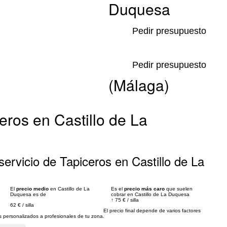
Duquesa
Pedir presupuesto
Pedir presupuesto
(Málaga)
eros en Castillo de La
ervicio de Tapiceros en Castillo de La
El
precio medio
en Castillo de La
Es el
precio más caro
que suelen
Duquesa es de
cobrar en Castillo de La Duquesa
↑
75 €
/
silla
62 €
/
silla
El precio final depende de varios factores
personalizados a profesionales de tu zona.