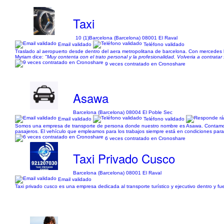
Taxi
10 (1)
Barcelona (Barcelona) 08001 El Raval
Email validado
Teléfono validado
Traslado al aeropuerto desde dentro del aera metropolitana de barcelona. Con mercedes b
Myriam dice:
"Muy contenta con el trato personal y la profesionalidad. Volveria a contratar 
9 veces contratado en Cronoshare
Asawa
Barcelona (Barcelona) 08004 El Poble Sec
Email validado
Teléfono validado
Somos una empresa de transporte de persona donde nuestro nombre es Asawa. Contamos c
pasajeros. El vehículo que empleamos para los trabajos siempre está en condiciones para 
6 veces contratado en Cronoshare
Taxi Privado Cusco
Barcelona (Barcelona) 08001 El Raval
Email validado
Taxi privado cusco es una empresa dedicada al transporte turístico y ejecutivo dentro y f