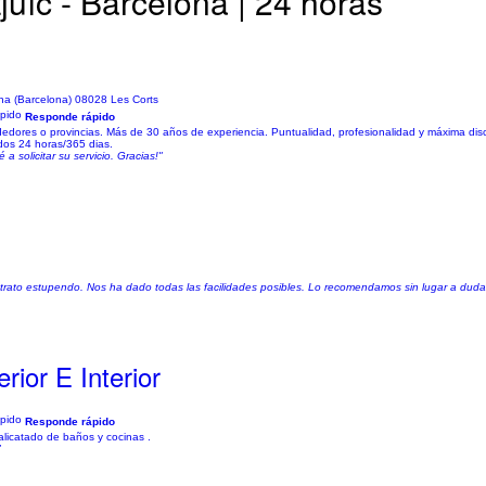
juïc - Barcelona | 24 horas
na (Barcelona) 08028 Les Corts
Responde rápido
edores o provincias. Más de 30 años de experiencia. Puntualidad, profesionalidad y máxima dis
ados 24 horas/365 dias.
 solicitar su servicio. Gracias!"
de trato estupendo. Nos ha dado todas las facilidades posibles. Lo recomendamos sin lugar a duda
rior E Interior
Responde rápido
 alicatado de baños y cocinas .
"