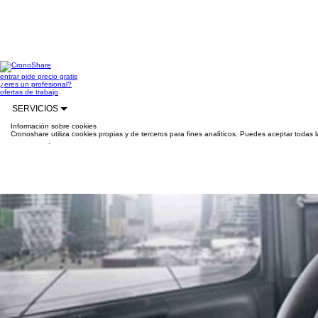
entrar
pide precio gratis
¿eres un profesional?
ofertas de trabajo
SERVICIOS
Información sobre cookies
Cronoshare utiliza cookies propias y de terceros para fines analíticos. Puedes aceptar todas 
información
.