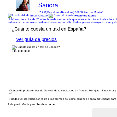
Sandra
7,7 (1)
Barcelona (Barcelona) 08038 Parc de Montjuïc
Email validado
Responde rápido
Hola! soy una chica de 26 años llamada sandra, a la que le encantan los animales, he cui
enfermera, he trabajado cuidando personas con dificultades, personas mayore, niños y di
¿Cuánto cuesta un taxi en España?
Ver guía de precios
€
€€
€€€
€€€€
- Cientos de profesionales de Servicio de taxi ubicados en Parc de Montjuïc - Barcelona y 
taxi.
- Puedes ver las valoraciones de otros clientes así como el perfil de cada profesional par
Pide precio Gratis para
Servicio de taxi
.