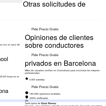
Otras solicitudes de
Pide Precio Gratis
)
Opiniones de clientes
sobre conductores
asa con un asco de
Pide Precio Gratis
hool
privados en Barcelona
Miles de usuarios confían en Cronoshare para encontrar los mejores
profesionales
18:00 horas en el
4.8/5 estrellas
Pide Precio Gratis
lona
+60.000 opiniones recibidas
100% verificadas
JM
Jordi opina de
Dorje Ramos
:
Un viaje , muy cómodo y plácido, buen conductor, Con toda seguridad