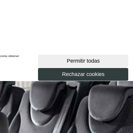
sí como obtener
más