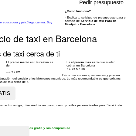
Pedir presupuesto
¿Cómo funciona?
- Explica tu solicitud de presupuesto para el
servicio de
Servicio de taxi Parc de
 de educadora y psicóloga canina. Soy
Montjuïc - Barcelona
.
cio de taxi en Barcelona
 de taxi cerca de ti
El
precio medio
en Barcelona es
Es el
precio más caro
que suelen
de
cobrar en Barcelona
↑
1,75 €
/
km
1,3 €
/
km
Estos precios son aproximados y pueden
ración del servicio o los kilómetros recorridos. Lo más recomendable es que solicites
 de taxi cerca de ti.
contacto contigo, ofreciéndote un presupuesto y tarifas personalizadas para Servicio de
es gratis y sin compromiso