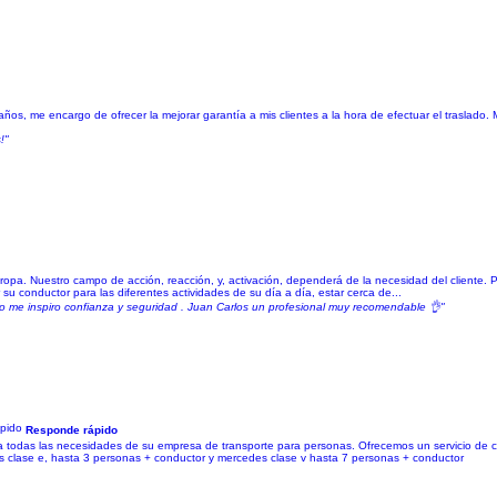
años, me encargo de ofrecer la mejorar garantía a mis clientes a la hora de efectuar el traslad
!"
a. Nuestro campo de acción, reacción, y, activación, dependerá de la necesidad del cliente. Pod
su conductor para las diferentes actividades de su día a día, estar cerca de...
 me inspiro confianza y seguridad . Juan Carlos un profesional muy recomendable 👌"
Responde rápido
a todas las necesidades de su empresa de transporte para personas. Ofrecemos un servicio de ca
 clase e, hasta 3 personas + conductor y mercedes clase v hasta 7 personas + conductor