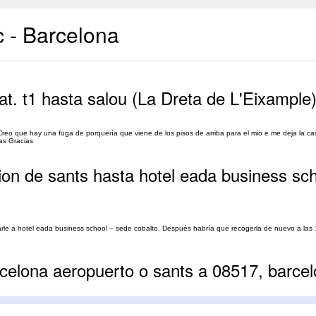
c - Barcelona
t. t1 hasta salou (La Dreta de L'Eixample
 Creo que hay una fuga de porquería que viene de los pisos de arriba para el mio e me deja la c
ias Gracias
on de sants hasta hotel eada business sc
varle a hotel eada business school – sede cobalto. Después habría que recogerla de nuevo a las 
celona aeropuerto o sants a 08517, barce