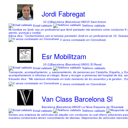
Jordi Fabregat
10 (1)
Barcelona (Barcelona) 08015 Sant Antoni
Email validado
Teléfono validado
Mi nombre es Jordi, soy un profesional que llevó prestado mis servicios como conductor 6 
atento, puntual y cordial.
Elena dice:
"Contentísimos con el servicio prestado! Jordi es un profesional de 10. Gracias
3 veces contratado en Cronoshare
Esr Mobilitzam
10 (1)
Barcelona (Barcelona) 08001 El Raval
Email validado
Teléfono validado
Transporte, acompañamiento, y, asesoramiento, de personas por Cataluña, España, y, Europ
acompañamiento a niños\as al colegio, llevar y recoger a personas del hospital de día, ser 
Eduardo dice:
"Me mantuvo informado en todo momento de los acuerdos y la gestion . Eso
2 veces contratado en Cronoshare
Van Class Barcelona Sl
Barcelona (Barcelona) 08029 La Nova Esquerra de l'Eixample
Email validado
Teléfono validado
Somos una empresa de vehículos de alquiler con conductor, la cual ofrece soluciones par
nuestros conductores tienen conocimiento de idiomas. Disponemos de vehículos mercedes