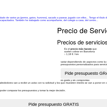
dado de varios ya (perros, gatos, hurones), sacado a pasear, jugado con ellos... Tengo el título
scapacitados. También he trabajado como acompañante, del colegio a casa, del centro...
Precio de Servi
Precios de servicios
Es el
precio más barato
que
suelen cobrar en Barcelona
↓
1,18 €
/
km
variar dependiendo de aspectos como la du
presupuestos personalizados para servicios
es gratis y sin compromiso
alrededores van a recibir un aviso con tu solicitud y los que muestren interés se van a poner en 
a poder comparar los presupuestos y tomar la mejor decisión.