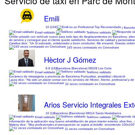
Servicio de taxi en Parc de Mont
Emili
10 (104)
| Barcelo
Email validado
Teléfono validado
Chófer privado con vehículo nuevo para todo tipo de desplazamientos en Barcelona, alred
de servicio y conseguir que el cliente quede satisfecho. Servicios de calidad y personaliz
Catalina dice:
"Un Sr.educado, colaborador y buen conductor. Me encantó. Gracias volveré a
245 veces contratado en Cronoshare
Hèctor J Gómez
9,9 (16)
Barcelona (Barcelona) 08028 Les Corts
Email validado
Teléfono validado
Encàrrecs de missatgeria a província de Barcelona Puntualitat, amabilitat i discreció
Laura dice:
"Ha sido un placer contar con los servicios de Hèctor. Atento, profesional y 
32 veces contratado en Cronoshare
Arios Servicio Integrales Exte
10 (1)
Barcelona (Barcelona) 08014 Sants Hostafrancs
Email validado
Teléfono validado
Información de la aplicación muy bueno rehabilitación de pisos interior exterior, obra fina ,
Maleny dice:
"Muy profesionales,el presupuesto se sujeta al bolsillo, recomiendo 100x100
11 veces contratado en Cronoshare