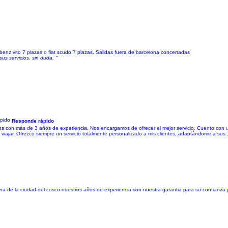
enz vito 7 plazas o fiat scudo 7 plazas. Salidas fuera de barcelona concertadas
sus servicios, sin duda. "
Responde rápido
on más de 3 años de experiencia. Nos encargamos de ofrecer el mejor servicio. Cuento con u
viajar. Ofrezco siempre un servicio totalmente personalizado a mis clientes, adaptándome a sus..
uera de la ciudad del cusco nuestros años de experiencia son nuestra garantia para su confianza