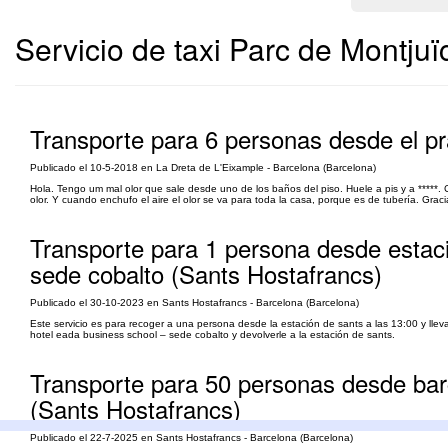
Servicio de taxi Parc de Montjuï
Transporte para 6 personas desde el pra
Publicado el 10-5-2018 en La Dreta de L'Eixample - Barcelona (Barcelona)
Hola. Tengo um mal olor que sale desde uno de los baños del piso. Huele a pis y a *****.
olor. Y cuando enchufo el aire el olor se va para toda la casa, porque es de tubería. Grac
Transporte para 1 persona desde estaci
sede cobalto (Sants Hostafrancs)
Publicado el 30-10-2023 en Sants Hostafrancs - Barcelona (Barcelona)
Este servicio es para recoger a una persona desde la estación de sants a las 13:00 y lle
hotel eada business school – sede cobalto y devolverle a la estación de sants.
Transporte para 50 personas desde bar
(Sants Hostafrancs)
Publicado el 22-7-2025 en Sants Hostafrancs - Barcelona (Barcelona)