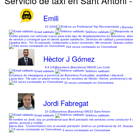
Servicio de taxi en Sant Antoni 
Emili
10 (104)
| Barcelo
Email validado
Teléfono validado
Chófer privado con vehículo nuevo para todo tipo de desplazamientos en Barcelona, alred
de servicio y conseguir que el cliente quede satisfecho. Servicios de calidad y personaliz
Catalina dice:
"Un Sr.educado, colaborador y buen conductor. Me encantó. Gracias volveré a
244 veces contratado en Cronoshare
Hèctor J Gómez
9,9 (16)
Barcelona (Barcelona) 08028 Les Corts
Email validado
Teléfono validado
Encàrrecs de missatgeria a província de Barcelona Puntualitat, amabilitat i discreció
Laura dice:
"Ha sido un placer contar con los servicios de Hèctor. Atento, profesional y 
32 veces contratado en Cronoshare
Jordi Fabregat
10 (1)
Barcelona (Barcelona) 08015 Sant Antoni
Email validado
Teléfono validado
Mi nombre es Jordi, soy un profesional que llevó prestado mis servicios como conductor 6 
atento, puntual y cordial.
Elena dice:
"Contentísimos con el servicio prestado! Jordi es un profesional de 10. Gracias
3 veces contratado en Cronoshare