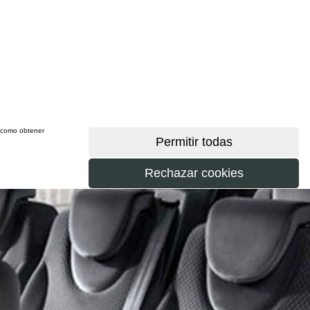
sí como obtener
más