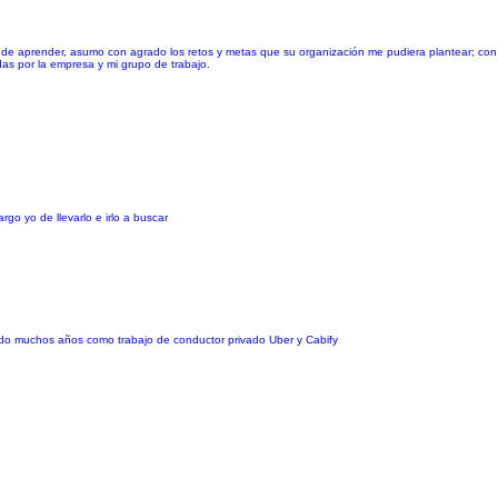
dad de aprender, asumo con agrado los retos y metas que su organización me pudiera plantear; co
das por la empresa y mi grupo de trabajo.
go yo de llevarlo e irlo a buscar
ado muchos años como trabajo de conductor privado Uber y Cabify