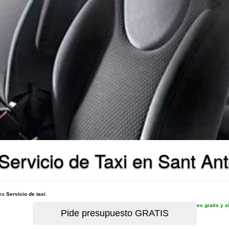
ervicio de Taxi en Sant Ant
ara
Servicio de taxi
.
es gratis y 