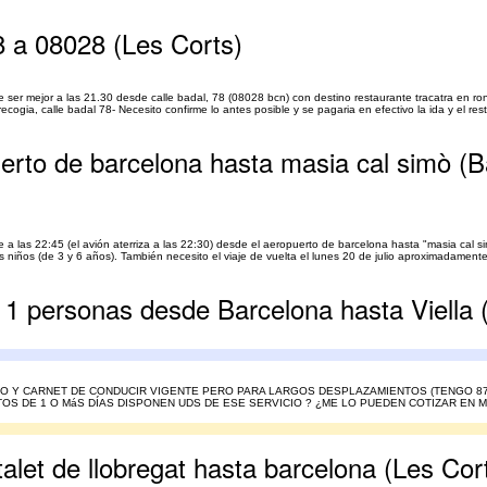
 a 08028 (Les Corts)
 ser mejor a las 21.30 desde calle badal, 78 (08028 bcn) con destino restaurante tracatra en ro
ogia, calle badal 78- Necesito confirme lo antes posible y se pagaria en efectivo la ida y el rest
rto de barcelona hasta masia cal simò (Ba
 a las 22:45 (el avión aterriza a las 22:30) desde el aeropuerto de barcelona hasta "masia cal s
niños (de 3 y 6 años). También necesito el viaje de vuelta el lunes 20 de julio aproximadamente 
 1 personas desde Barcelona hasta Viella 
O Y CARNET DE CONDUCIR VIGENTE PERO PARA LARGOS DESPLAZAMIENTOS (TENGO 87
 DE 1 O MáS DÍAS DISPONEN UDS DE ESE SERVICIO ? ¿ME LO PUEDEN COTIZAR EN 
alet de llobregat hasta barcelona (Les Cor