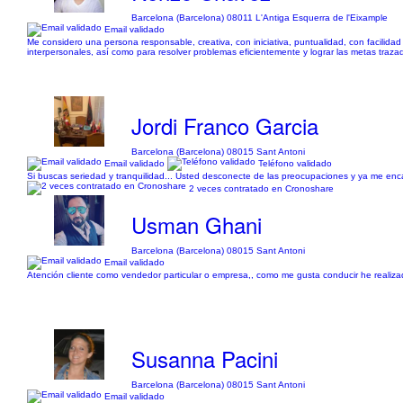
Barcelona (Barcelona) 08011 L'Antiga Esquerra de l'Eixample
Email validado
Me considero una persona responsable, creativa, con iniciativa, puntualidad, con facili
interpersonales, así como para resolver problemas eficientemente y lograr las metas traza
Jordi Franco Garcia
Barcelona (Barcelona) 08015 Sant Antoni
Email validado
Teléfono validado
Si buscas seriedad y tranquilidad... Usted desconecte de las preocupaciones y ya me encar
2 veces contratado en Cronoshare
Usman Ghani
Barcelona (Barcelona) 08015 Sant Antoni
Email validado
Atención cliente como vendedor particular o empresa,, como me gusta conducir he realiz
Susanna Pacini
Barcelona (Barcelona) 08015 Sant Antoni
Email validado