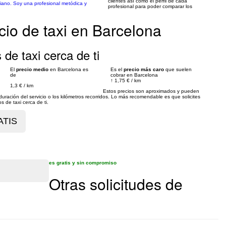
clientes así como el perfil de cada
aliano. Soy una profesional metódica y
profesional para poder comparar los
cio de taxi en Barcelona
 de taxi cerca de ti
El
precio medio
en Barcelona es
Es el
precio más caro
que suelen
de
cobrar en Barcelona
↑
1,75 €
/
km
1,3 €
/
km
Estos precios son aproximados y pueden
ración del servicio o los kilómetros recorridos. Lo más recomendable es que solicites
 de taxi cerca de ti.
es gratis y sin compromiso
Otras solicitudes de