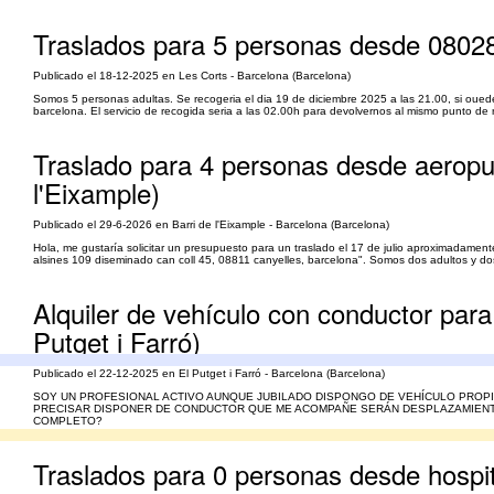
Traslados para 5 personas desde 08028
Publicado el 18-12-2025 en Les Corts - Barcelona (Barcelona)
Somos 5 personas adultas. Se recogeria el dia 19 de diciembre 2025 a las 21.00, si ouede
barcelona. El servicio de recogida seria a las 02.00h para devolvernos al mismo punto de rec
Traslado para 4 personas desde aeropue
l'Eixample)
Publicado el 29-6-2026 en Barri de l'Eixample - Barcelona (Barcelona)
Hola, me gustaría solicitar un presupuesto para un traslado el 17 de julio aproximadamente
alsines 109 diseminado can coll 45, 08811 canyelles, barcelona". Somos dos adultos y dos 
Alquiler de vehículo con conductor para
Putget i Farró)
Publicado el 22-12-2025 en El Putget i Farró - Barcelona (Barcelona)
SOY UN PROFESIONAL ACTIVO AUNQUE JUBILADO DISPONGO DE VEHÍCULO PROPI
PRECISAR DISPONER DE CONDUCTOR QUE ME ACOMPAÑE SERÁN DESPLAZAMIENTOS
COMPLETO?
Traslados para 0 personas desde hospit