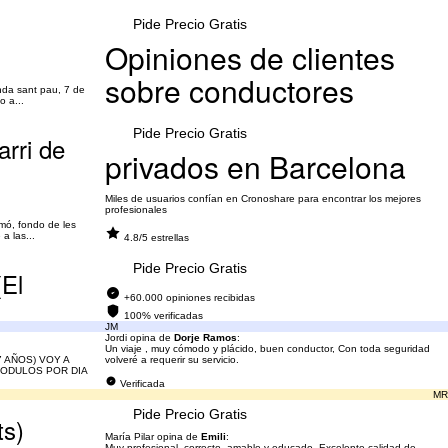
Pide Precio Gratis
Opiniones de clientes
sobre conductores
nda sant pau, 7 de
o a...
Pide Precio Gratis
rri de
privados en Barcelona
Miles de usuarios confían en Cronoshare para encontrar los mejores
profesionales
imó, fondo de les
a las...
4.8/5 estrellas
Pide Precio Gratis
(El
+60.000 opiniones recibidas
100% verificadas
JM
Jordi opina de
Dorje Ramos
:
Un viaje , muy cómodo y plácido, buen conductor, Con toda seguridad
 AÑOS) VOY A
volveré a requerir su servicio.
MODULOS POR DIA
Verificada
MR
Pide Precio Gratis
ts)
María Pilar opina de
Emili
:
Muy profesional, correcto, amable y educado. Excelente calidad de