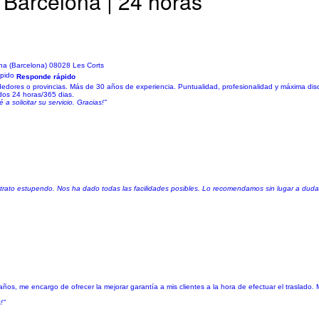
- Barcelona | 24 horas
na (Barcelona) 08028 Les Corts
Responde rápido
edores o provincias. Más de 30 años de experiencia. Puntualidad, profesionalidad y máxima dis
ados 24 horas/365 dias.
 solicitar su servicio. Gracias!"
de trato estupendo. Nos ha dado todas las facilidades posibles. Lo recomendamos sin lugar a duda
años, me encargo de ofrecer la mejorar garantía a mis clientes a la hora de efectuar el traslad
!"