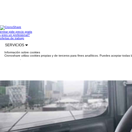
entrar
pide precio gratis
¿eres un profesional?
ofertas de trabajo
SERVICIOS
Información sobre cookies
Cronoshare utiliza cookies propias y de terceros para fines analíticos. Puedes aceptar todas 
información
.