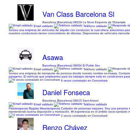
Van Class Barcelona Sl
Barcelona (Barcelona) 08029 La Nova Esquerra de l'Eixample
Email validado
Teléfono validado
Somos una empresa de vehículos de alquiler con conductor, la cual ofrece soluciones par
nuestros conductores tienen conocimiento de idiomas. Disponemos de vehículos mercedes
Asawa
Barcelona (Barcelona) 08004 El Poble Sec
Email validado
Teléfono validado
Somos una empresa de transporte de persona donde nuestro nombre es Asawa. Contamos c
pasajeros. El vehículo que empleamos para los trabajos siempre está en condiciones para 
6 veces contratado en Cronoshare
Daniel Fonseca
Barcelona (Barcelona) 08015 Sant Antoni
Email validado
Teléfono validado
Fisioterapeuta Rpgista Masoterapeuta Cuidador de personas mayores. Soy una persona soci
manteniendo buena disposición y motivación. Mi experiencia en el ámbito socio-sanitario m
2 veces contratado en Cronoshare
Renzo Chávez