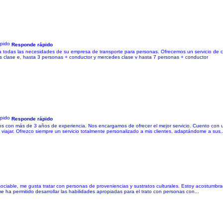
Responde rápido
a todas las necesidades de su empresa de transporte para personas. Ofrecemos un servicio de ca
 clase e, hasta 3 personas + conductor y mercedes clase v hasta 7 personas + conductor
Responde rápido
on más de 3 años de experiencia. Nos encargamos de ofrecer el mejor servicio. Cuento con u
viajar. Ofrezco siempre un servicio totalmente personalizado a mis clientes, adaptándome a sus..
able, me gusta tratar con personas de proveniencias y sustratos culturales. Estoy acostumbrado
e ha permitido desarrollar las habilidades apropiadas para el trato con personas con...