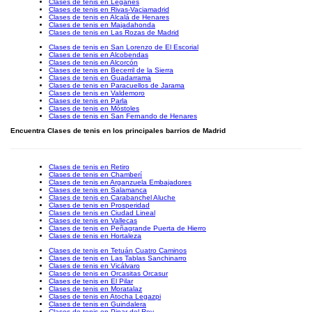
Clases de tenis en Leganés
Clases de tenis en Rivas-Vaciamadrid
Clases de tenis en Alcalá de Henares
Clases de tenis en Majadahonda
Clases de tenis en Las Rozas de Madrid
Clases de tenis en San Lorenzo de El Escorial
Clases de tenis en Alcobendas
Clases de tenis en Alcorcón
Clases de tenis en Becerril de la Sierra
Clases de tenis en Guadarrama
Clases de tenis en Paracuellos de Jarama
Clases de tenis en Valdemoro
Clases de tenis en Parla
Clases de tenis en Móstoles
Clases de tenis en San Fernando de Henares
Encuentra Clases de tenis en los principales barrios de Madrid
Clases de tenis en Retiro
Clases de tenis en Chamberí
Clases de tenis en Arganzuela Embajadores
Clases de tenis en Salamanca
Clases de tenis en Carabanchel Aluche
Clases de tenis en Prosperidad
Clases de tenis en Ciudad Lineal
Clases de tenis en Vallecas
Clases de tenis en Peñagrande Puerta de Hierro
Clases de tenis en Hortaleza
Clases de tenis en Tetuán Cuatro Caminos
Clases de tenis en Las Tablas Sanchinarro
Clases de tenis en Vicálvaro
Clases de tenis en Orcasitas Orcasur
Clases de tenis en El Pilar
Clases de tenis en Moratalaz
Clases de tenis en Atocha Legazpi
Clases de tenis en Guindalera
Clases de tenis en Pinar del Rey