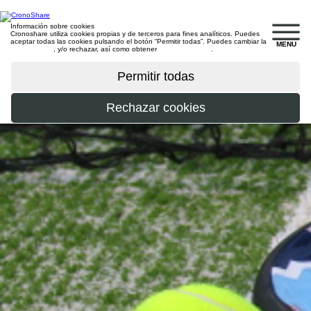
Información sobre cookies
Cronoshare utiliza cookies propias y de terceros para fines analíticos. Puedes
aceptar todas las cookies pulsando el botón “Permitir todas”. Puedes cambiar la
MENU
configuración
, y/o rechazar, así como obtener
más información
.