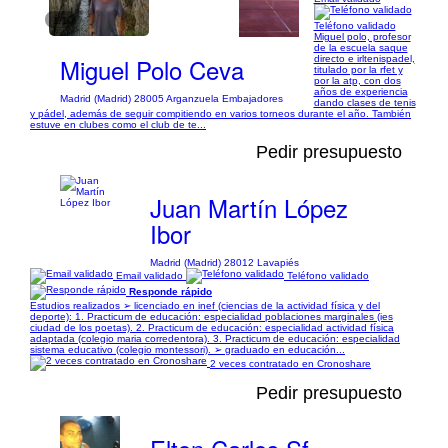
1/1
Teléfono validado
Miguel polo, profesor
de la escuela saque
Miguel Polo Ceva
directo e irltenispadel,
titulado por la rfet y
por la atp, con dos
años de experiencia
Madrid (Madrid) 28005 Arganzuela Embajadores
dando clases de tenis
y pádel, además de seguir compitiendo en varios torneos durante el año. También
estuve en clubes como el club de te...
Pedir presupuesto
Juan Martín López
Ibor
Madrid (Madrid) 28012 Lavapiés
Email validado
Teléfono validado
Responde rápido
Estudios realizados ➢ licenciado en inef (ciencias de la actividad física y del
deporte): 1. Practicum de educación: especialidad poblaciones marginales (ies
ciudad de los poetas). 2. Practicum de educación: especialidad actividad física
adaptada (colegio maria corredentora). 3. Practicum de educación: especialidad
sistema educativo (colegio montessori). ➢ graduado en educación...
2 veces contratado en Cronoshare
Pedir presupuesto