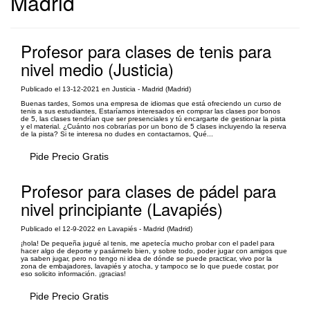
Madrid
Profesor para clases de tenis para
nivel medio (Justicia)
Publicado el 13-12-2021 en Justicia - Madrid (Madrid)
Buenas tardes, Somos una empresa de idiomas que está ofreciendo un curso de
tenis a sus estudiantes, Estaríamos interesados en comprar las clases por bonos
de 5, las clases tendrían que ser presenciales y tú encargarte de gestionar la pista
y el material. ¿Cuánto nos cobrarías por un bono de 5 clases incluyendo la reserva
de la pista? Si te interesa no dudes en contactarnos, Qué...
Pide Precio Gratis
Profesor para clases de pádel para
nivel principiante (Lavapiés)
Publicado el 12-9-2022 en Lavapiés - Madrid (Madrid)
¡hola! De pequeña jugué al tenis, me apetecía mucho probar con el padel para
hacer algo de deporte y pasármelo bien, y sobre todo, poder jugar con amigos que
ya saben jugar, pero no tengo ni idea de dónde se puede practicar, vivo por la
zona de embajadores, lavapiés y atocha, y tampoco se lo que puede costar, por
eso solicito información. ¡gracias!
Pide Precio Gratis