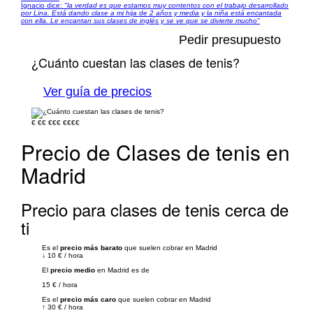
Ignacio dice:
"la verdad es que estamos muy contentos con el trabajo desarrollado
por Lina. Está dando clase a mi hija de 2 años y media y la niña está encantada
con ella. Le encantan sus clases de inglés y se ve que se divierte mucho"
Pedir presupuesto
¿Cuánto cuestan las clases de tenis?
Ver guía de precios
€
€€
€€€
€€€€
Precio de Clases de tenis en
Madrid
Precio para clases de tenis cerca de
ti
Es el
precio más barato
que suelen cobrar en Madrid
↓
10 €
/
hora
El
precio medio
en Madrid es de
15 €
/
hora
Es el
precio más caro
que suelen cobrar en Madrid
↑
30 €
/
hora