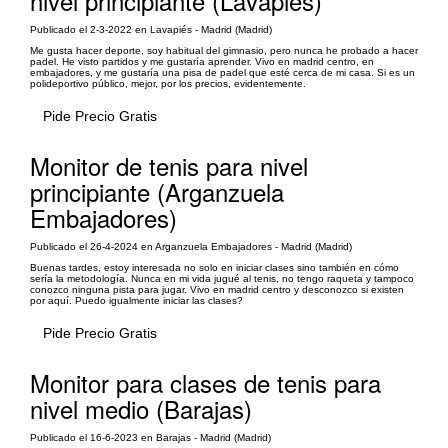
nivel principiante (Lavapiés)
Publicado el 2-3-2022 en Lavapiés - Madrid (Madrid)
Me gusta hacer deporte, soy habitual del gimnasio, pero nunca he probado a hacer
padel. He visto partidos y me gustaría aprender. Vivo en madrid centro, en
embajadores, y me gustaría una pisa de padel que esté cerca de mi casa. Si es un
polideportivo público, mejor, por los precios, evidentemente.
Pide Precio Gratis
Monitor de tenis para nivel
principiante (Arganzuela
Embajadores)
Publicado el 26-4-2024 en Arganzuela Embajadores - Madrid (Madrid)
Buenas tardes, estoy interesada no solo en iniciar clases sino también en cómo
sería la metodología. Nunca en mi vida jugué al tenis, no tengo raqueta y tampoco
conozco ninguna pista para jugar. Vivo en madrid centro y desconozco si existen
por aquí. Puedo igualmente iniciar las clases?
Pide Precio Gratis
Monitor para clases de tenis para
nivel medio (Barajas)
Publicado el 16-6-2023 en Barajas - Madrid (Madrid)