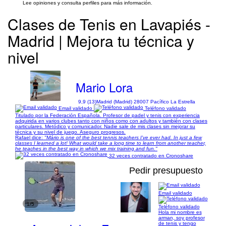
Lee opiniones y consulta perfiles para más información.
Clases de Tenis en Lavapiés -
Madrid | Mejora tu técnica y
nivel
Mario Lora
9,9 (13)
Madrid (Madrid) 28007 Pacífico La Estrella
Email validado
Teléfono validado
Titulado por la Federación Española. Profesor de padel y tenis con experiencia
adquirida en varios clubes tanto con niños como con adultos y también con clases
particulares. Metódico y comunicador. Nadie sale de mis clases sin mejorar su
técnica y su nivel de juego. Aseguro progresos.
Rafael dice:
"Mário is one of the best tennis teachers I've ever had. In just a few
classes I learned a lot! What would take a long time to learn from another teacher,
he teaches in the best way in which we mix training and fun."
32 veces contratado en Cronoshare
Pedir presupuesto
Email validado
1/5
Teléfono validado
Hola mi nombre es
arman, soy profesor
de tenis y tengo