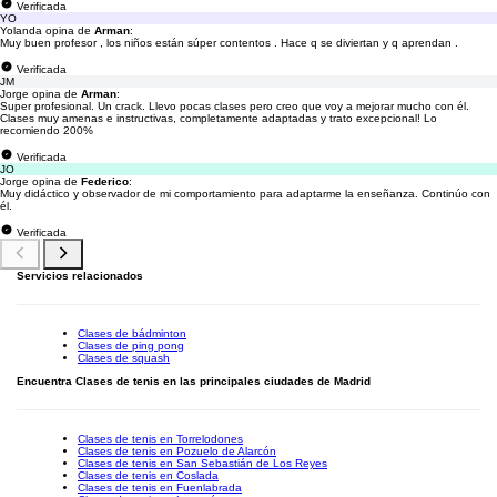
Verificada
YO
Yolanda opina de
Arman
:
Muy buen profesor , los niños están súper contentos . Hace q se diviertan y q aprendan .
Verificada
JM
Jorge opina de
Arman
:
Super profesional. Un crack. Llevo pocas clases pero creo que voy a mejorar mucho con él.
Clases muy amenas e instructivas, completamente adaptadas y trato excepcional! Lo
recomiendo 200%
Verificada
JO
Jorge opina de
Federico
:
Muy didáctico y observador de mi comportamiento para adaptarme la enseñanza. Continúo con
él.
Verificada
Servicios relacionados
Clases de bádminton
Clases de ping pong
Clases de squash
Encuentra Clases de tenis en las principales ciudades de Madrid
Clases de tenis en Torrelodones
Clases de tenis en Pozuelo de Alarcón
Clases de tenis en San Sebastián de Los Reyes
Clases de tenis en Coslada
Clases de tenis en Fuenlabrada