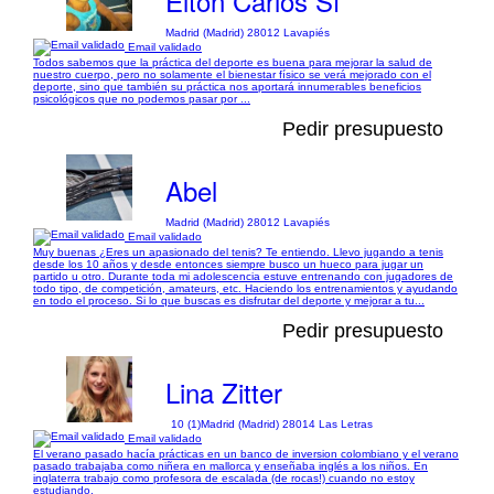
Elton Carlos Sf
Madrid (Madrid) 28012 Lavapiés
Email validado
Todos sabemos que la práctica del deporte es buena para mejorar la salud de
nuestro cuerpo, pero no solamente el bienestar físico se verá mejorado con el
deporte, sino que también su práctica nos aportará innumerables beneficios
psicológicos que no podemos pasar por ...
Pedir presupuesto
Abel
Madrid (Madrid) 28012 Lavapiés
Email validado
Muy buenas ¿Eres un apasionado del tenis? Te entiendo. Llevo jugando a tenis
desde los 10 años y desde entonces siempre busco un hueco para jugar un
partido u otro. Durante toda mi adolescencia estuve entrenando con jugadores de
todo tipo, de competición, amateurs, etc. Haciendo los entrenamientos y ayudando
en todo el proceso. Si lo que buscas es disfrutar del deporte y mejorar a tu...
Pedir presupuesto
Lina Zitter
10 (1)
Madrid (Madrid) 28014 Las Letras
Email validado
El verano pasado hacía prácticas en un banco de inversion colombiano y el verano
pasado trabajaba como niñera en mallorca y enseñaba inglés a los niños. En
inglaterra trabajo como profesora de escalada (de rocas!) cuando no estoy
estudiando.