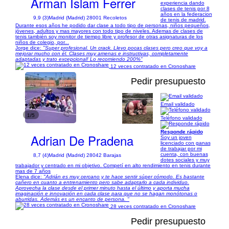
Arman Islam Ferrer
experiencia dando
clases de tenis por 8
años en la federacion
9,9 (3)
Madrid (Madrid) 28001 Recoletos
de tenis de madrid.
Durante esos años he podido dar clase a todo tipo de personas, niños pequeños,
jóvenes, adultos y mas mayores con todo tipo de niveles. Ademas de clases de
tenis también soy monitor de tiempo libre y profesor de otras asignaturas de los
niños de colegio, por...
Jorge dice:
"Super profesional. Un crack. Llevo pocas clases pero creo que voy a
mejorar mucho con él. Clases muy amenas e instructivas, completamente
adaptadas y trato excepcional! Lo recomiendo 200%"
12 veces contratado en Cronoshare
Pedir presupuesto
Email validado
1/5
Teléfono validado
Responde rápido
Adrian De Pradena
Soy un joven
licenciado con ganas
de trabajar por mi
cuenta, con buenas
8,7 (4)
Madrid (Madrid) 28042 Barajas
dotes sociales y muy
trabajador y centrado en mi objetivo. Competí en alto rendimiento en tenis durante
mas de 7 años
Elena dice:
"Adrián es muy cercano y te hace sentir súper cómodo. Es bastante
cañero en cuanto a entrenamiento pero sabe adaptarlo a cada individuo.
Aprovecha la clase desde el primer minuto hasta el último y aporta mucha
imaginación e innovación en cada clase para que no se hagan monótonas o
aburridas. Además es un encanto de persona. "
28 veces contratado en Cronoshare
Pedir presupuesto