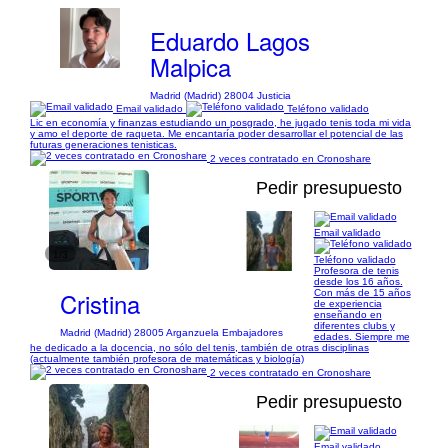
Eduardo Lagos
Malpica
Madrid (Madrid) 28004 Justicia
Email validado
Teléfono validado
Lic en economía y finanzas estudiando un posgrado, he jugado tenis toda mi vida
y amo el deporte de raqueta. Me encantaría poder desarrollar el potencial de las
futuras generaciones tenisticas.
2 veces contratado en Cronoshare
Pedir presupuesto
Email validado
1/3
Teléfono validado
Profesora de tenis
desde los 16 años.
Cristina
Con más de 15 años
de experiencia
enseñando en
diferentes clubs y
Madrid (Madrid) 28005 Arganzuela Embajadores
edades. Siempre me
he dedicado a la docencia, no sólo del tenis, también de otras disciplinas
(actualmente también profesora de matemáticas y biología)
2 veces contratado en Cronoshare
Pedir presupuesto
Email validado