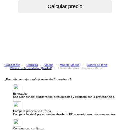
Cronoshare
Domicilio
Madrid
Madrid (Madrid)
Clases de tenis
Clases de tenis Madrid (Madrid)
Clases de tenis Lavapiés - Madrid
¿Por qué contratar profesionales de Cronoshare?
Es gratuito
Usa Cronoshare gratis: recibe presupuestos y contacta con 4 profesionales.
Compara precios de tu zona
Compara hasta 4 presupuestos desde tu PC o smartphone, sin compromiso.
Contrata con confianza