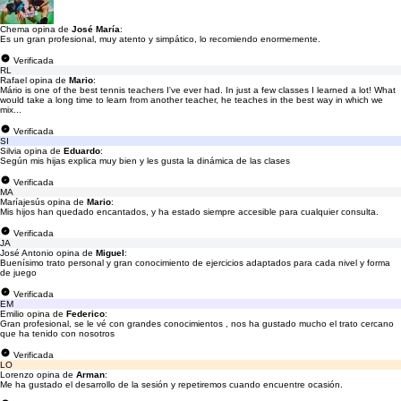
Chema opina de
José María
:
Es un gran profesional, muy atento y simpático, lo recomiendo enormemente.
Verificada
RL
Rafael opina de
Mario
:
Mário is one of the best tennis teachers I've ever had. In just a few classes I learned a lot! What
would take a long time to learn from another teacher, he teaches in the best way in which we
mix...
Verificada
SI
Silvia opina de
Eduardo
:
Según mis hijas explica muy bien y les gusta la dinámica de las clases
Verificada
MA
Maríajesús opina de
Mario
:
Mis hijos han quedado encantados, y ha estado siempre accesible para cualquier consulta.
Verificada
JA
José Antonio opina de
Miguel
:
Buenísimo trato personal y gran conocimiento de ejercicios adaptados para cada nivel y forma
de juego
Verificada
EM
Emilio opina de
Federico
:
Gran profesional, se le vé con grandes conocimientos , nos ha gustado mucho el trato cercano
que ha tenido con nosotros
Verificada
LO
Lorenzo opina de
Arman
:
Me ha gustado el desarrollo de la sesión y repetiremos cuando encuentre ocasión.