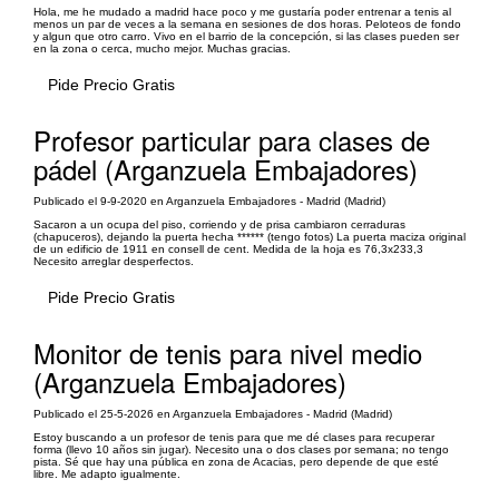
Hola, me he mudado a madrid hace poco y me gustaría poder entrenar a tenis al
menos un par de veces a la semana en sesiones de dos horas. Peloteos de fondo
y algun que otro carro. Vivo en el barrio de la concepción, si las clases pueden ser
en la zona o cerca, mucho mejor. Muchas gracias.
Pide Precio Gratis
Profesor particular para clases de
pádel (Arganzuela Embajadores)
Publicado el 9-9-2020 en Arganzuela Embajadores - Madrid (Madrid)
Sacaron a un ocupa del piso, corriendo y de prisa cambiaron cerraduras
(chapuceros), dejando la puerta hecha ****** (tengo fotos) La puerta maciza original
de un edificio de 1911 en consell de cent. Medida de la hoja es 76,3x233,3
Necesito arreglar desperfectos.
Pide Precio Gratis
Monitor de tenis para nivel medio
(Arganzuela Embajadores)
Publicado el 25-5-2026 en Arganzuela Embajadores - Madrid (Madrid)
Estoy buscando a un profesor de tenis para que me dé clases para recuperar
forma (llevo 10 años sin jugar). Necesito una o dos clases por semana; no tengo
pista. Sé que hay una pública en zona de Acacias, pero depende de que esté
libre. Me adapto igualmente.