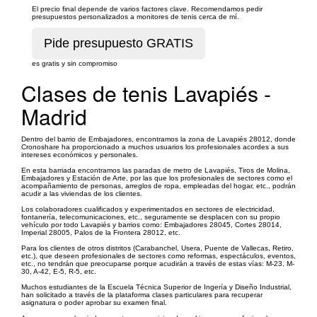
El precio final depende de varios factores clave. Recomendamos pedir
presupuestos personalizados a monitores de tenis cerca de mí.
es gratis y sin compromiso
Clases de tenis Lavapiés -
Madrid
Dentro del barrio de Embajadores, encontramos la zona de Lavapiés 28012, donde
Cronoshare ha proporcionado a muchos usuarios los profesionales acordes a sus
intereses económicos y personales.
En esta barriada encontramos las paradas de metro de Lavapiés, Tiros de Molina,
Embajadores y Estación de Arte, por las que los profesionales de sectores como el
acompañamiento de personas, arreglos de ropa, empleadas del hogar, etc., podrán
acudir a las viviendas de los clientes.
Los colaboradores cualificados y experimentados en sectores de electricidad,
fontanería, telecomunicaciones, etc., seguramente se desplacen con su propio
vehículo por todo Lavapiés y barrios como: Embajadores 28045, Cortes 28014,
Imperial 28005, Palos de la Frontera 28012, etc.
Para los clientes de otros distritos (Carabanchel, Usera, Puente de Vallecas, Retiro,
etc.), que deseen profesionales de sectores como reformas, espectáculos, eventos,
etc., no tendrán que preocuparse porque acudirán a través de estas vías: M-23, M-
30, A-42, E-5, R-5, etc.
Muchos estudiantes de la Escuela Técnica Superior de Ingería y Diseño Industrial,
han solicitado a través de la plataforma clases particulares para recuperar
asignatura o poder aprobar su examen final.