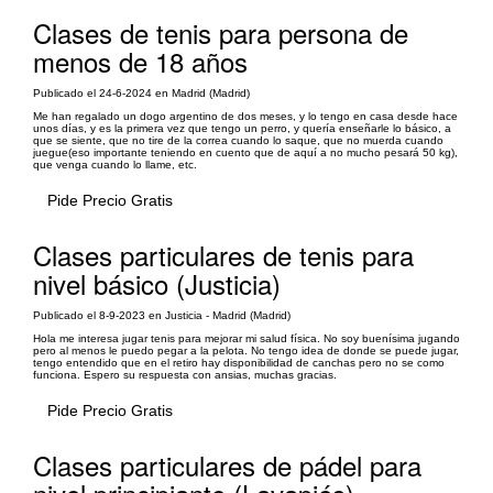
Clases de tenis para persona de
menos de 18 años
Publicado el 24-6-2024 en Madrid (Madrid)
Me han regalado un dogo argentino de dos meses, y lo tengo en casa desde hace
unos días, y es la primera vez que tengo un perro, y quería enseñarle lo básico, a
que se siente, que no tire de la correa cuando lo saque, que no muerda cuando
juegue(eso importante teniendo en cuento que de aquí a no mucho pesará 50 kg),
que venga cuando lo llame, etc.
Pide Precio Gratis
Clases particulares de tenis para
nivel básico (Justicia)
Publicado el 8-9-2023 en Justicia - Madrid (Madrid)
Hola me interesa jugar tenis para mejorar mi salud física. No soy buenísima jugando
pero al menos le puedo pegar a la pelota. No tengo idea de donde se puede jugar,
tengo entendido que en el retiro hay disponibilidad de canchas pero no se como
funciona. Espero su respuesta con ansias, muchas gracias.
Pide Precio Gratis
Clases particulares de pádel para