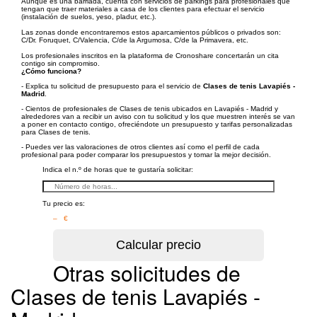
Aunque es una barriada, cuenta con servicios de parkings para profesionales que
tengan que traer materiales a casa de los clientes para efectuar el servicio
(instalación de suelos, yeso, pladur, etc.).
Las zonas donde encontraremos estos aparcamientos públicos o privados son:
C/Dr. Foruquet, C/Valencia, C/de la Argumosa, C/de la Primavera, etc.
Los profesionales inscritos en la plataforma de Cronoshare concertarán un cita
contigo sin compromiso.
¿Cómo funciona?
- Explica tu solicitud de presupuesto para el servicio de
Clases de tenis Lavapiés -
Madrid
.
- Cientos de profesionales de Clases de tenis ubicados en Lavapiés - Madrid y
alrededores van a recibir un aviso con tu solicitud y los que muestren interés se van
a poner en contacto contigo, ofreciéndote un presupuesto y tarifas personalizadas
para Clases de tenis.
- Puedes ver las valoraciones de otros clientes así como el perfil de cada
profesional para poder comparar los presupuestos y tomar la mejor decisión.
Indica el n.º de horas que te gustaría solicitar:
Tu precio es:
– €
Otras solicitudes de
Clases de tenis Lavapiés -