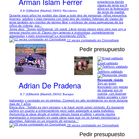
Arman Islam Ferrer
experiencia dando
clases de tenis por 8
años en la federacion
9,9 (3)
Madrid (Madrid) 28001 Recoletos
de tenis de madrid.
Durante esos años he podido dar clase a todo tipo de personas, niños pequeños,
jóvenes, adultos y mas mayores con todo tipo de niveles. Ademas de clases de
tenis también soy monitor de tiempo libre y profesor de otras asignaturas de los
niños de colegio, por...
Jorge dice:
"Super profesional. Un crack. Llevo pocas clases pero creo que voy a
mejorar mucho con él. Clases muy amenas e instructivas, completamente
adaptadas y trato excepcional! Lo recomiendo 200%"
12 veces contratado en Cronoshare
Pedir presupuesto
Email validado
1/5
Teléfono validado
Responde rápido
Adrian De Pradena
Soy un joven
licenciado con ganas
de trabajar por mi
cuenta, con buenas
8,7 (4)
Madrid (Madrid) 28042 Barajas
dotes sociales y muy
trabajador y centrado en mi objetivo. Competí en alto rendimiento en tenis durante
mas de 7 años
Elena dice:
"Adrián es muy cercano y te hace sentir súper cómodo. Es bastante
cañero en cuanto a entrenamiento pero sabe adaptarlo a cada individuo.
Aprovecha la clase desde el primer minuto hasta el último y aporta mucha
imaginación e innovación en cada clase para que no se hagan monótonas o
aburridas. Además es un encanto de persona. "
28 veces contratado en Cronoshare
Pedir presupuesto