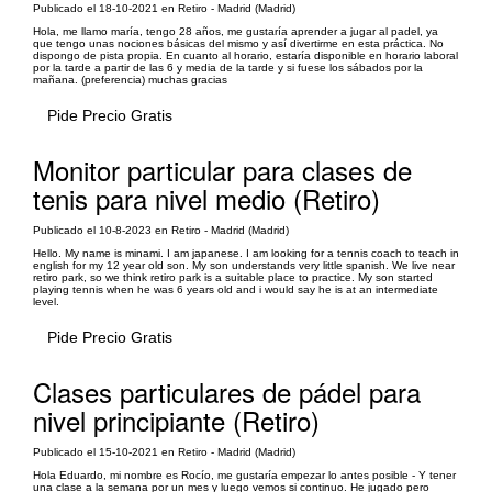
Publicado el 18-10-2021 en Retiro - Madrid (Madrid)
Hola, me llamo maría, tengo 28 años, me gustaría aprender a jugar al padel, ya
que tengo unas nociones básicas del mismo y así divertirme en esta práctica. No
dispongo de pista propia. En cuanto al horario, estaría disponible en horario laboral
por la tarde a partir de las 6 y media de la tarde y si fuese los sábados por la
mañana. (preferencia) muchas gracias
Pide Precio Gratis
Monitor particular para clases de
tenis para nivel medio (Retiro)
Publicado el 10-8-2023 en Retiro - Madrid (Madrid)
Hello. My name is minami. I am japanese. I am looking for a tennis coach to teach in
english for my 12 year old son. My son understands very little spanish. We live near
retiro park, so we think retiro park is a suitable place to practice. My son started
playing tennis when he was 6 years old and i would say he is at an intermediate
level.
Pide Precio Gratis
Clases particulares de pádel para
nivel principiante (Retiro)
Publicado el 15-10-2021 en Retiro - Madrid (Madrid)
Hola Eduardo, mi nombre es Rocío, me gustaría empezar lo antes posible - Y tener
una clase a la semana por un mes y luego vemos si continuo. He jugado pero