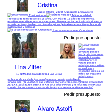
Cristina
Madrid (Madrid) 28005 Arganzuela Embajadores
Email validado
Teléfono validado
Profesora de tenis desde los 16 años. Con más de 15 años de experiencia
enseñando en diferentes clubs y edades. Siempre me he dedicado a la docencia,
no sólo del tenis, también de otras disciplinas (actualmente también profesora de
matemáticas y biología)
2 veces contratado en Cronoshare
Pedir presupuesto
Email validado
El verano pasado
1/1
hacía prácticas en un
banco de inversion
colombiano y el
verano pasado
Lina Zitter
trabajaba como niñera
en mallorca y
enseñaba inglés a los
niños. En inglaterra
10 (1)
Madrid (Madrid) 28014 Las Letras
trabajo como
profesora de escalada (de rocas!) cuando no estoy estudiando.
Ignacio dice:
"la verdad es que estamos muy contentos con el trabajo desarrollado
por Lina. Está dando clase a mi hija de 2 años y media y la niña está encantada
con ella. Le encantan sus clases de inglés y se ve que se divierte mucho"
Pedir presupuesto
Alvaro Astolfi