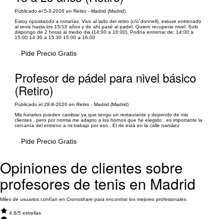
Publicado el 5-3-2026 en Retiro - Madrid (Madrid)
Estoy opositando a notarías. Vivo al lado del retiro (c/o´donnell), estuve entrenado
al tenis hasta los 15/16 años y de ahí pasé al padel. Quiero recuperar nivel. Solo
dispongo de 2 horas al medio dia (14:00 a 16:00). Podría entrenar de: 14:00 a
15:00 14:30 a 15:30 15:00 a 16:00
Pide Precio Gratis
Profesor de pádel para nivel básico
(Retiro)
Publicado el 28-8-2020 en Retiro - Madrid (Madrid)
Mis horarios pueden cambiar ya que tengo un restaurante y dependo de mis
clientes , pero por norma me adapto a los hornos que he elegido , es importante la
cercanía del entreno a mi trabajo por eso.. El rte está en la calle narváez
Pide Precio Gratis
Opiniones de clientes sobre
profesores de tenis en Madrid
Miles de usuarios confían en Cronoshare para encontrar los mejores profesionales
4.8/5 estrellas