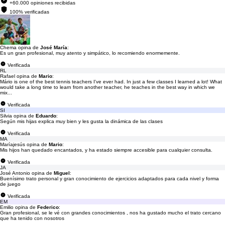
+60.000 opiniones recibidas
100% verificadas
Chema opina de
José María
:
Es un gran profesional, muy atento y simpático, lo recomiendo enormemente.
Verificada
RL
Rafael opina de
Mario
:
Mário is one of the best tennis teachers I've ever had. In just a few classes I learned a lot! What
would take a long time to learn from another teacher, he teaches in the best way in which we
mix...
Verificada
SI
Silvia opina de
Eduardo
:
Según mis hijas explica muy bien y les gusta la dinámica de las clases
Verificada
MA
Maríajesús opina de
Mario
:
Mis hijos han quedado encantados, y ha estado siempre accesible para cualquier consulta.
Verificada
JA
José Antonio opina de
Miguel
:
Buenísimo trato personal y gran conocimiento de ejercicios adaptados para cada nivel y forma
de juego
Verificada
EM
Emilio opina de
Federico
:
Gran profesional, se le vé con grandes conocimientos , nos ha gustado mucho el trato cercano
que ha tenido con nosotros