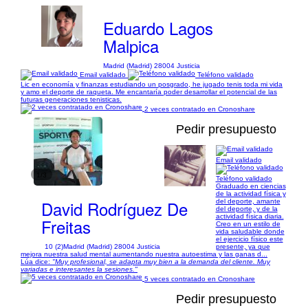
Eduardo Lagos
Malpica
Madrid (Madrid) 28004 Justicia
Email validado
Teléfono validado
Lic en economía y finanzas estudiando un posgrado, he jugado tenis toda mi vida
y amo el deporte de raqueta. Me encantaría poder desarrollar el potencial de las
futuras generaciones tenisticas.
2 veces contratado en Cronoshare
Pedir presupuesto
Email validado
1/3
Teléfono validado
Graduado en ciencias
de la actividad física y
David Rodríguez De
del deporte, amante
del deporte, y de la
actividad física diaria.
Freitas
Creo en un estilo de
vida saludable donde
el ejercicio físico este
10 (2)
Madrid (Madrid) 28004 Justicia
presente, ya que
mejora nuestra salud mental aumentando nuestra autoestima y las ganas d...
Lúa dice:
"Muy profesional, se adapta muy bien a la demanda del cliente. Muy
variadas e interesantes la sesiones."
5 veces contratado en Cronoshare
Pedir presupuesto