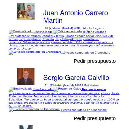
Juan Antonio Carrero
Martin
10 (7)
Madrid (Madrid) 28045 Atocha Legazpi
Email validado
Teléfono validado
Soy profesor de frances, español y teatro, también coach social, ejecutivo y de
actores, soy disciplinado, honesto, muy trabajador y muy constante.
Lidia dice:
"Muestra implicación y responsabilidad. Educa mientras imparte sus
clases, que es muy de agradecer cuando se trata de clases para adolescentes
como es mi caso."
10 veces contratado en Cronoshare
Pedir presupuesto
Sergio García Calvillo
9,1 (7)
Madrid (Madrid) 28028 Guindalera
Email validado
Responde rápido
Soy licenciado en quimicas. Imparto clases de matematicas, química y fíisica, hasta
2º de bachillerato. Tengo nivel b2 en inglés, informática y a2 en francés.
Edita dice:
"Me parece un buen profesional, aunque no puedo evaluar al 100% su
capacidad, precisamente porque desconozco el idioma, pero me fío totalmente de
él....... Un saludo."
1 veces contratado en Cronoshare
Pedir presupuesto