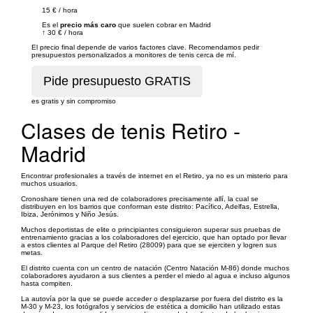
15 €
/
hora
Es el
precio más caro
que suelen cobrar en Madrid
↑
30 €
/
hora
El precio final depende de varios factores clave. Recomendamos pedir
presupuestos personalizados a monitores de tenis cerca de mí.
es gratis y sin compromiso
Clases de tenis Retiro -
Madrid
Encontrar profesionales a través de internet en el Retiro, ya no es un misterio para
muchos usuarios.
Cronoshare tienen una red de colaboradores precisamente allí, la cual se
distribuyen en los barrios que conforman este distrito: Pacífico, Adelfas, Estrella,
Ibiza, Jerónimos y Niño Jesús.
Muchos deportistas de elite o principiantes consiguieron superar sus pruebas de
entrenamiento gracias a los colaboradores del ejercicio, que han optado por llevar
a estos clientes al Parque del Retiro (28009) para que se ejerciten y logren sus
metas.
El distrito cuenta con un centro de natación (Centro Natación M-86) donde muchos
colaboradores ayudaron a sus clientes a perder el miedo al agua e incluso algunos
hasta compiten.
La autovía por la que se puede acceder o desplazarse por fuera del distrito es la
M-30 y M-23, los fotógrafos y servicios de estética a domicilio han utilizado estas