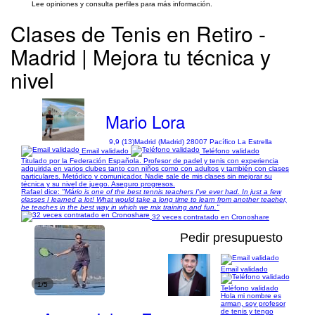
Lee opiniones y consulta perfiles para más información.
Clases de Tenis en Retiro -
Madrid | Mejora tu técnica y
nivel
Mario Lora
9,9 (13)
Madrid (Madrid) 28007 Pacífico La Estrella
Email validado
Teléfono validado
Titulado por la Federación Española. Profesor de padel y tenis con experiencia
adquirida en varios clubes tanto con niños como con adultos y también con clases
particulares. Metódico y comunicador. Nadie sale de mis clases sin mejorar su
técnica y su nivel de juego. Aseguro progresos.
Rafael dice:
"Mário is one of the best tennis teachers I've ever had. In just a few
classes I learned a lot! What would take a long time to learn from another teacher,
he teaches in the best way in which we mix training and fun."
32 veces contratado en Cronoshare
Pedir presupuesto
Email validado
1/5
Teléfono validado
Hola mi nombre es
arman, soy profesor
de tenis y tengo