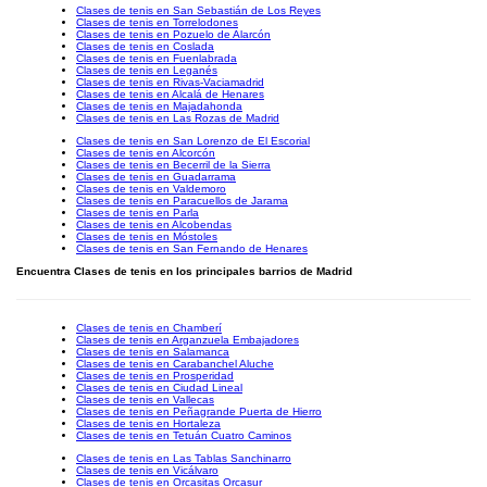
Clases de tenis en San Sebastián de Los Reyes
Clases de tenis en Torrelodones
Clases de tenis en Pozuelo de Alarcón
Clases de tenis en Coslada
Clases de tenis en Fuenlabrada
Clases de tenis en Leganés
Clases de tenis en Rivas-Vaciamadrid
Clases de tenis en Alcalá de Henares
Clases de tenis en Majadahonda
Clases de tenis en Las Rozas de Madrid
Clases de tenis en San Lorenzo de El Escorial
Clases de tenis en Alcorcón
Clases de tenis en Becerril de la Sierra
Clases de tenis en Guadarrama
Clases de tenis en Valdemoro
Clases de tenis en Paracuellos de Jarama
Clases de tenis en Parla
Clases de tenis en Alcobendas
Clases de tenis en Móstoles
Clases de tenis en San Fernando de Henares
Encuentra Clases de tenis en los principales barrios de Madrid
Clases de tenis en Chamberí
Clases de tenis en Arganzuela Embajadores
Clases de tenis en Salamanca
Clases de tenis en Carabanchel Aluche
Clases de tenis en Prosperidad
Clases de tenis en Ciudad Lineal
Clases de tenis en Vallecas
Clases de tenis en Peñagrande Puerta de Hierro
Clases de tenis en Hortaleza
Clases de tenis en Tetuán Cuatro Caminos
Clases de tenis en Las Tablas Sanchinarro
Clases de tenis en Vicálvaro
Clases de tenis en Orcasitas Orcasur