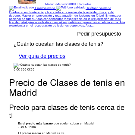
Madrid (Madrid) 28001 Recoletos
Email validado
Teléfono validado
Graduado en fisioterapia y licenciado en ciencias de la actividad física y del
deporte. Master en prevención y readaptación de lesiones en fútbol. Entrenador
nacional de fútbol. Altos conocimientos y experiencia en la recuperación de todo
tipo de patologías o molestias musculoesqueléticas generadas en el día a día. Alta
experiencia en el recuperación de lesiones deportivas. Alta...
Pedir presupuesto
¿Cuánto cuestan las clases de tenis?
Ver guía de precios
€
€€
€€€
€€€€
Precio de Clases de tenis en
Madrid
Precio para clases de tenis cerca de
ti
Es el
precio más barato
que suelen cobrar en Madrid
↓
10 €
/
hora
El
precio medio
en Madrid es de