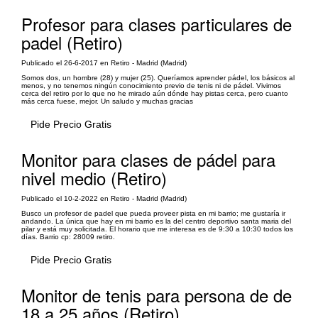
Profesor para clases particulares de
padel (Retiro)
Publicado el 26-6-2017 en Retiro - Madrid (Madrid)
Somos dos, un hombre (28) y mujer (25). Queríamos aprender pádel, los básicos al
menos, y no tenemos ningún conocimiento previo de tenis ni de pádel. Vivimos
cerca del retiro por lo que no he mirado aún dónde hay pistas cerca, pero cuanto
más cerca fuese, mejor. Un saludo y muchas gracias
Pide Precio Gratis
Monitor para clases de pádel para
nivel medio (Retiro)
Publicado el 10-2-2022 en Retiro - Madrid (Madrid)
Busco un profesor de padel que pueda proveer pista en mi barrio; me gustaría ir
andando. La única que hay en mi barrio es la del centro deportivo santa maria del
pilar y está muy solicitada. El horario que me interesa es de 9:30 a 10:30 todos los
días. Barrio cp: 28009 retiro.
Pide Precio Gratis
Monitor de tenis para persona de de
18 a 25 años (Retiro)