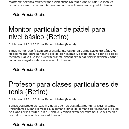
realmente necesito refrescar todo y practicar. No tengo donde jugar, lo ideal es
cerca de mi zona, el retiro. Gracias por contestar lo mas pronto posible. Rocío
Pide Precio Gratis
Monitor particular de pádel para
nivel básico (Retiro)
Publicado el 30-3-2022 en Retiro - Madrid (Madrid)
Simplemente, quería conocer si estaría interesado en darme clases de pádel. He
jugado mucho, pero nunca he cogido bien la pala y, por defecto, no tengo golpes
técnicos. Por lo que me gustaría que me enseñases a controlar la técnica y saber
cómo dar los golpes de forma correcta. Gracias.
Pide Precio Gratis
Profesor para clases particulares de
tenis (Retiro)
Publicado el 12-1-2019 en Retiro - Madrid (Madrid)
Somos dos personas (callum y nora) que nos gustaría aprender a jugar al tenis.
Preferiríamos jugar dos veces a la semana (fines de semana por la mañana o días
de diario por las tardes, a las 7 aprox). Vivimos cerca del retiro así que si hay algo
por esta zona sería fenomenal. Gracias!
Pide Precio Gratis