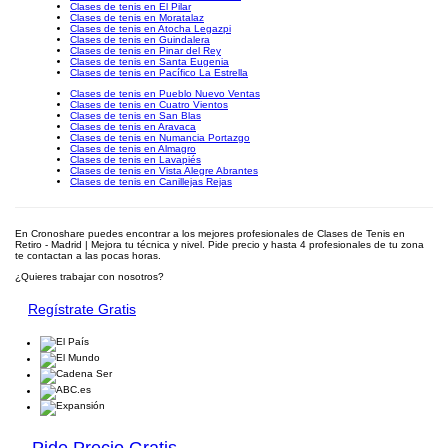
Clases de tenis en El Pilar
Clases de tenis en Moratalaz
Clases de tenis en Atocha Legazpi
Clases de tenis en Guindalera
Clases de tenis en Pinar del Rey
Clases de tenis en Santa Eugenia
Clases de tenis en Pacífico La Estrella
Clases de tenis en Pueblo Nuevo Ventas
Clases de tenis en Cuatro Vientos
Clases de tenis en San Blas
Clases de tenis en Aravaca
Clases de tenis en Numancia Portazgo
Clases de tenis en Almagro
Clases de tenis en Lavapiés
Clases de tenis en Vista Alegre Abrantes
Clases de tenis en Canillejas Rejas
En Cronoshare puedes encontrar a los mejores profesionales de Clases de Tenis en
Retiro - Madrid | Mejora tu técnica y nivel. Pide precio y hasta 4 profesionales de tu zona
te contactan a las pocas horas.
¿Quieres trabajar con nosotros?
Regístrate Gratis