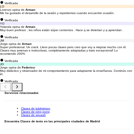
Verificada
LO
Lorenzo opina de
Arman
:
Me ha gustado el desarrollo de la sesión y repetiremos cuando encuentre ocasión.
Verificada
YO
Yolanda opina de
Arman
:
Muy buen profesor , los niños están súper contentos . Hace q se diviertan y q aprendan .
Verificada
JM
Jorge opina de
Arman
:
Super profesional. Un crack. Llevo pocas clases pero creo que voy a mejorar mucho con él.
Clases muy amenas e instructivas, completamente adaptadas y trato excepcional! Lo
recomiendo 200%
Verificada
JO
Jorge opina de
Federico
:
Muy didáctico y observador de mi comportamiento para adaptarme la enseñanza. Continúo con
él.
Verificada
Servicios relacionados
Clases de bádminton
Clases de ping pong
Clases de squash
Encuentra Clases de tenis en las principales ciudades de Madrid