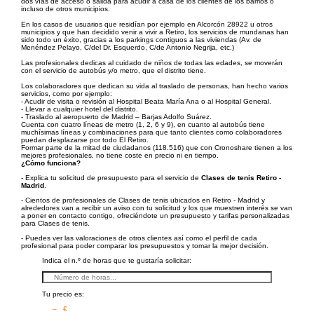
dos vías de acceso o salida para acudir a casa de los clientes de los barrios o
incluso de otros municipios.
En los casos de usuarios que residían por ejemplo en Alcorcón 28922 u otros
municipios y que han decidido venir a vivir a Retiro, los servicios de mundanas han
sido todo un éxito, gracias a los parkings contiguos a las viviendas (Av. de
Menéndez Pelayo, C/del Dr. Esquerdo, C/de Antonio Negrija, etc.)
Las profesionales dedicas al cuidado de niños de todas las edades, se moverán
con el servicio de autobús y/o metro, que el distrito tiene.
Los colaboradores que dedican su vida al traslado de personas, han hecho varios
servicios, como por ejemplo:
- Acudir de visita o revisión al Hospital Beata María Ana o al Hospital General.
- Llevar a cualquier hotel del distrito.
- Traslado al aeropuerto de Madrid – Barjas Adolfo Suárez.
Cuenta con cuatro líneas de metro (1, 2, 6 y 9), en cuanto al autobús tiene
muchísimas líneas y combinaciones para que tanto clientes como colaboradores
puedan desplazarse por todo El Retiro.
Formar parte de la mitad de ciudadanos (118.516) que con Cronoshare tienen a los
mejores profesionales, no tiene coste en precio ni en tiempo.
¿Cómo funciona?
- Explica tu solicitud de presupuesto para el servicio de
Clases de tenis Retiro -
Madrid
.
- Cientos de profesionales de Clases de tenis ubicados en Retiro - Madrid y
alrededores van a recibir un aviso con tu solicitud y los que muestren interés se van
a poner en contacto contigo, ofreciéndote un presupuesto y tarifas personalizadas
para Clases de tenis.
- Puedes ver las valoraciones de otros clientes así como el perfil de cada
profesional para poder comparar los presupuestos y tomar la mejor decisión.
Indica el n.º de horas que te gustaría solicitar:
Tu precio es:
– €