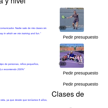
a y nivel
 comunicador. Nadie sale de mis clases sin
1/5
way in which we mix training and fun."
Pedir presupuesto
 tipo de personas, niños pequeños,
1/5
l! Lo recomiendo 200%"
Pedir presupuesto
Pedir presupuesto
Clases de
i vida, ya que desde que teníamos 6 años,