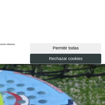
sí como obtener
más