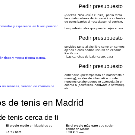
Pedir presupuesto
(Adelfas, Niño Jesús e Ibiza), por lo tanto
los colaboradores darán servicios a clientes
de estos barrios si necesitasen el servicio.
ocimientos y experiencia en la recuperación
Los profesionales que puedan ejercer sus
Pedir presupuesto
servicios tanto al aire libre como en centros
ajenos a ellos podrán recurrir en el barrio
Pacífico a:
- Las canchas de baloncesto, para
 física y mejora técnica-tactica.
Pedir presupuesto
entrenarse (pretemporada de baloncesto o
running), locales de informática donde
nuestros colaboradores te aconsejarán en
cuanto a (periféricos, hardware o software),
n las sesiones, creación de informes de
etc.
s de tenis en Madrid
e tenis cerca de ti
El
precio medio
en Madrid es de
Es el
precio más caro
que suelen
cobrar en Madrid
15 €
/
hora
↑
30 €
/
hora