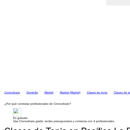
Cronoshare
Domicilio
Madrid
Madrid (Madrid)
Clases de tenis
Clases de t
¿Por qué contratar profesionales de Cronoshare?
Es gratuito
Usa Cronoshare gratis: recibe presupuestos y contacta con 4 profesionales.