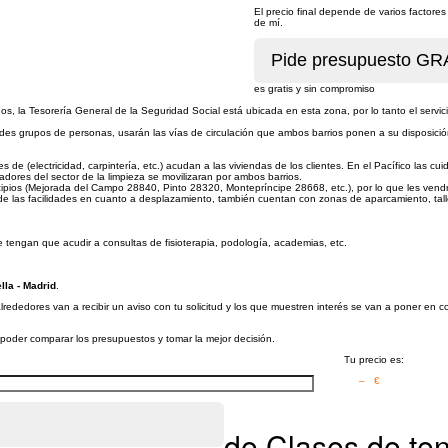
El precio final depende de varios factor
de mí.
es gratis y sin compromiso
s, la Tesorería General de la Seguridad Social está ubicada en esta zona, por lo tanto el servici
des grupos de personas, usarán las vías de circulación que ambos barrios ponen a su disposición
es de (electricidad, carpintería, etc.) acudan a las viviendas de los clientes. En el Pacífico las cu
ores del sector de la limpieza se movilizaran por ambos barrios.
pios (Mejorada del Campo 28840, Pinto 28320, Montepríncipe 28668, etc.), por lo que les vendrá b
las facilidades en cuanto a desplazamiento, también cuentan con zonas de aparcamiento, tal
e tengan que acudir a consultas de fisioterapia, podología, academias, etc.
lla - Madrid
.
alrededores van a recibir un aviso con tu solicitud y los que muestren interés se van a poner en 
a poder comparar los presupuestos y tomar la mejor decisión.
Tu precio es:
– €
de Clases de ten