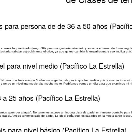
is para persona de de 36 a 50 años (Pacífi
enas he practicado (tengo 39), pero me gustaría retomarlo y volver a entrenar de forma regul
sitaría trabajar especialmente el drive, ya que quiero cambiar la empuñadura y eso implica prác
l para nivel medio (Pacífico La Estrella)
14 pero que lleva más de 5 años sin coger la pala por lo que he perdido prácticamente todo mi n
 y tengo un nivel intermedio-alto mucho mejor. Podríamos vernos un día para que examines mi niv
a 25 años (Pacífico La Estrella)
emos aprender a jugar). No tenemos acceso a ninguna pista de padel en nuestro domicilio para l
 de padel. Ambos tenemos pala de padel. Lo ideal sería que los sabados en la media tarde (despu
is para nivel básico (Pacífico La Estrella)