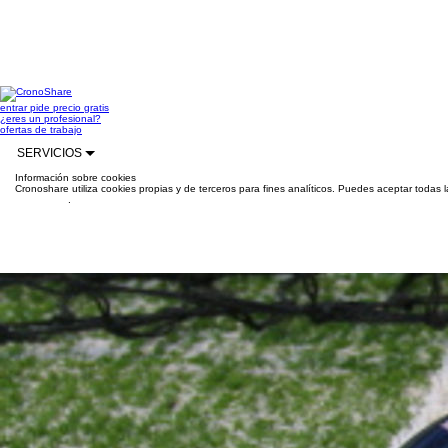
entrar
pide precio gratis
¿eres un profesional?
ofertas de trabajo
SERVICIOS
Información sobre cookies
Cronoshare utiliza cookies propias y de terceros para fines analíticos. Puedes aceptar todas 
información
.