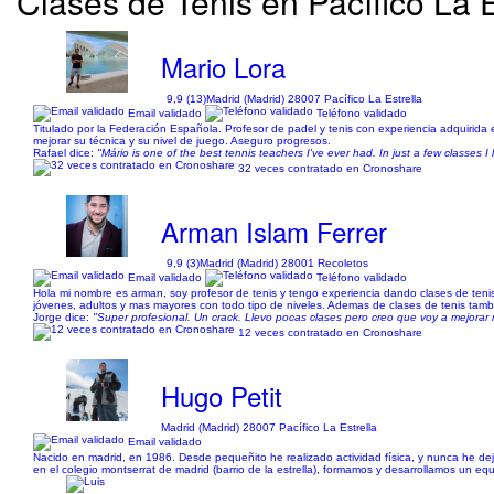
Clases de Tenis en Pacífico La Es
Mario Lora
9,9 (13)
Madrid (Madrid) 28007 Pacífico La Estrella
Email validado
Teléfono validado
Titulado por la Federación Española. Profesor de padel y tenis con experiencia adquirida 
mejorar su técnica y su nivel de juego. Aseguro progresos.
Rafael dice:
"Mário is one of the best tennis teachers I've ever had. In just a few classes 
32 veces contratado en Cronoshare
Arman Islam Ferrer
9,9 (3)
Madrid (Madrid) 28001 Recoletos
Email validado
Teléfono validado
Hola mi nombre es arman, soy profesor de tenis y tengo experiencia dando clases de teni
jóvenes, adultos y mas mayores con todo tipo de niveles. Ademas de clases de tenis también
Jorge dice:
"Super profesional. Un crack. Llevo pocas clases pero creo que voy a mejora
12 veces contratado en Cronoshare
Hugo Petit
Madrid (Madrid) 28007 Pacífico La Estrella
Email validado
Nacido en madrid, en 1986. Desde pequeñito he realizado actividad física, y nunca he d
en el colegio montserrat de madrid (barrio de la estrella), formamos y desarrollamos un e