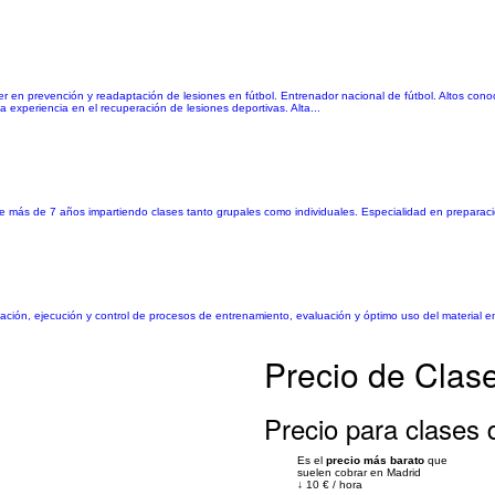
ster en prevención y readaptación de lesiones en fútbol. Entrenador nacional de fútbol. Altos con
 experiencia en el recuperación de lesiones deportivas. Alta...
 de más de 7 años impartiendo clases tanto grupales como individuales. Especialidad en preparación
icación, ejecución y control de procesos de entrenamiento, evaluación y óptimo uso del material e
Precio de Clase
Precio para clases d
Es el
precio más barato
que
suelen cobrar en Madrid
↓
10 €
/
hora