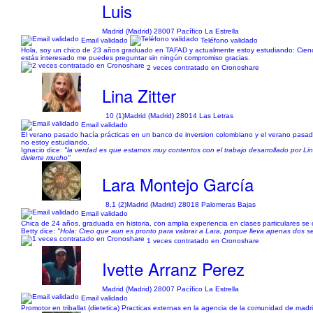
Luis
Madrid (Madrid) 28007 Pacífico La Estrella
Email validado
Teléfono validado
Hola, soy un chico de 23 años graduado en TAFAD y actualmente estoy estudiando: Ciencia
estás interesado me puedes preguntar sin ningún compromiso gracias.
2 veces contratado en Cronoshare
Lina Zitter
10 (1)
Madrid (Madrid) 28014 Las Letras
Email validado
El verano pasado hacía prácticas en un banco de inversion colombiano y el verano pasado
no estoy estudiando.
Ignacio dice:
"la verdad es que estamos muy contentos con el trabajo desarrollado por Lin
divierte mucho"
Lara Montejo García
8,1 (2)
Madrid (Madrid) 28018 Palomeras Bajas
Email validado
Chica de 24 años, graduada en historia, con amplia experiencia en clases particulares se o
Betty dice:
"Hola: Creo que aun es pronto para valorar a Lara, porque lleva apenas dos
1 veces contratado en Cronoshare
Ivette Arranz Perez
Madrid (Madrid) 28007 Pacífico La Estrella
Email validado
Promotor en triballat (dietetica) Practicas externas en la agencia de la comunidad de madr