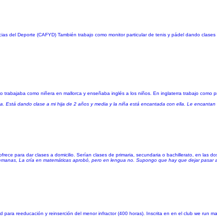
s del Deporte (CAFYD) También trabajo como monitor particular de tenis y pádel dando clases e
 trabajaba como niñera en mallorca y enseñaba inglés a los niños. En inglaterra trabajo como 
a. Está dando clase a mi hija de 2 años y media y la niña está encantada con ella. Le encantan 
frece para dar clases a domicilio. Serían clases de primaria, secundaria o bachillerato, en las do
 semanas, La cría en matemáticas aprobó, pero en lengua no. Supongo que hay que dejar pasar 
id para reeducación y reinserción del menor infractor (400 horas). Inscrita en en el club we run m