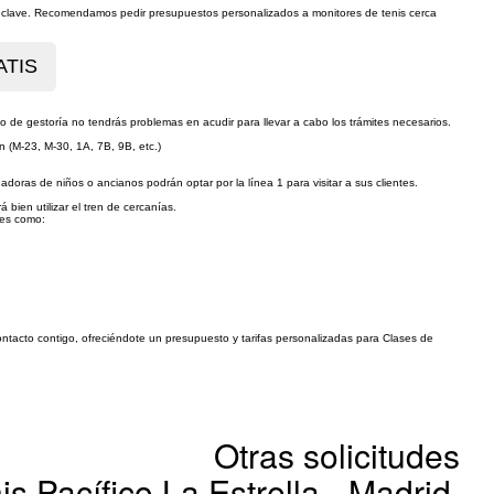
es clave. Recomendamos pedir presupuestos personalizados a monitores de tenis cerca
o de gestoría no tendrás problemas en acudir para llevar a cabo los trámites necesarios.
 (M-23, M-30, 1A, 7B, 9B, etc.)
idadoras de niños o ancianos podrán optar por la línea 1 para visitar a sus clientes.
ien utilizar el tren de cercanías.
les como:
contacto contigo, ofreciéndote un presupuesto y tarifas personalizadas para Clases de
Otras solicitudes
is Pacífico La Estrella - Madrid