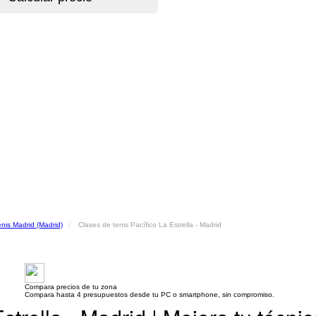
enis Madrid (Madrid)
Clases de tenis Pacífico La Estrella - Madrid
Compara precios de tu zona
Compara hasta 4 presupuestos desde tu PC o smartphone, sin compromiso.