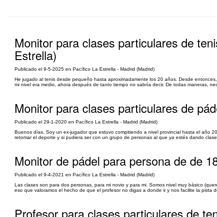
Monitor para clases particulares de ten
Estrella)
Publicado el 9-5-2025 en Pacífico La Estrella - Madrid (Madrid)
He jugado al tenis desde pequeño hasta aproximadamente los 20 años. Desde entonces, ap
mi nivel era medio, ahora después de tanto tiempo no sabría decir. De todas maneras, nece
Monitor para clases particulares de páde
Publicado el 29-1-2020 en Pacífico La Estrella - Madrid (Madrid)
Buenos días, Soy un ex-jugador que estuvo compitiendo a nivel provincial hasta el año 20
retomar el deporte y si pudiera ser con un grupo de personas al que ya estés dando clase
Monitor de pádel para persona de de 18 
Publicado el 9-4-2021 en Pacífico La Estrella - Madrid (Madrid)
Las clases son para dos personas, para mi novio y para mi. Somos nivel muy básico (quer
eso que valoramos el hecho de que el profesor no digas a donde ir y nos facilite la pista
Profesor para clases particulares de ten