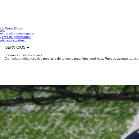
entrar
pide precio gratis
¿eres un profesional?
ofertas de trabajo
SERVICIOS
Información sobre cookies
Cronoshare utiliza cookies propias y de terceros para fines analíticos. Puedes aceptar todas 
información
.