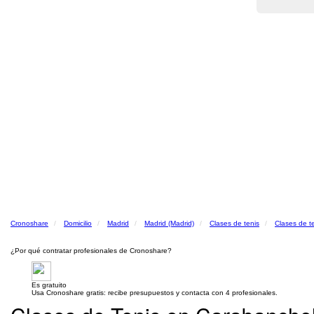
Cronoshare
Domicilio
Madrid
Madrid (Madrid)
Clases de tenis
Clases de t
¿Por qué contratar profesionales de Cronoshare?
Es gratuito
Usa Cronoshare gratis: recibe presupuestos y contacta con 4 profesionales.