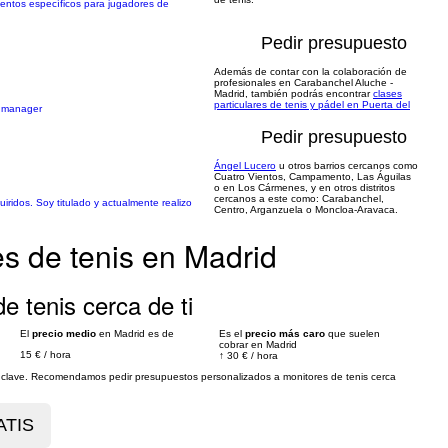
mientos específicos para jugadores de
Pedir presupuesto
Además de contar con la colaboración de
profesionales en Carabanchel Aluche -
Madrid, también podrás encontrar
clases
particulares de tenis y pádel en Puerta del
y manager
Pedir presupuesto
Ángel Lucero
u otros barrios cercanos como
Cuatro Vientos, Campamento, Las Águilas
o en Los Cármenes, y en otros distritos
cercanos a este como: Carabanchel,
ridos. Soy titulado y actualmente realizo
Centro, Arganzuela o Moncloa-Aravaca.
s de tenis en Madrid
e tenis cerca de ti
El
precio medio
en Madrid es de
Es el
precio más caro
que suelen
cobrar en Madrid
15 €
/
hora
↑
30 €
/
hora
es clave. Recomendamos pedir presupuestos personalizados a monitores de tenis cerca