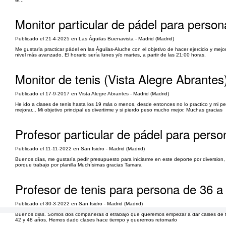
Monitor particular de pádel para perso
Publicado el 21-4-2025 en Las Águilas Buenavista - Madrid (Madrid)
Me gustaría practicar pádel en las Águilas-Aluche con el objetivo de hacer ejercicio y mejo
nivel más avanzado. El horario sería lunes y/o martes, a partir de las 21:00 horas.
Monitor de tenis (Vista Alegre Abrantes
Publicado el 17-9-2017 en Vista Alegre Abrantes - Madrid (Madrid)
He ido a clases de tenis hasta los 19 más o menos, desde entonces no lo practico y mi p
mejorar... Mi objetivo principal es divertirme y si pierdo peso mucho mejor. Muchas gracias
Profesor particular de pádel para perso
Publicado el 11-11-2022 en San Isidro - Madrid (Madrid)
Buenos días, me gustaría pedir presupuesto para iniciarme en este deporte por diversion, d
porque trabajo por planilla Muchísimas gracias Tamara
Profesor de tenis para persona de 36 a
Publicado el 30-3-2022 en San Isidro - Madrid (Madrid)
Buenos dias. Somos dos compañeras d etrabajo que queremos empezar a dar calses de te
42 y 48 años. Hemos dado clases hace tiempo y queremos retomarlo