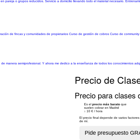
s, en pareja o grupos reducidos. Servicio a domicilio llevando todo el material necesario. Entrena
nistración de fincas y comunidades de propietarios Curso de gestión de cobros Curso de communit
qué de manera semiprofesional. Y ahora me dedico a la enseñanza de todos los conocimientos adqui
Precio de Clase
Precio para clases d
Es el
precio más barato
que
suelen cobrar en Madrid
↓
10 €
/
hora
El precio final depende de varios factor
de mí.