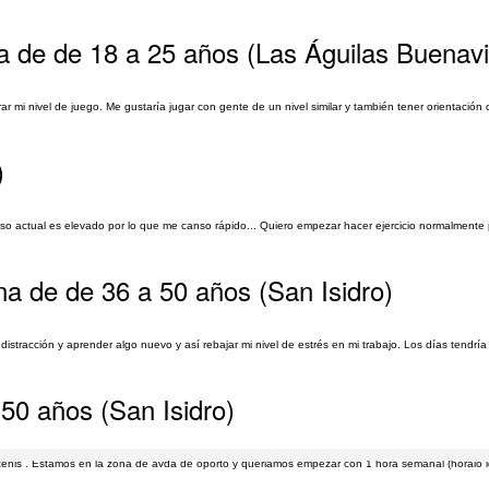
na de de 18 a 25 años (Las Águilas Buenavi
rar mi nivel de juego. Me gustaría jugar con gente de un nivel similar y también tener orientación
)
eso actual es elevado por lo que me canso rápido... Quiero empezar hacer ejercicio normalmente
na de de 36 a 50 años (San Isidro)
istracción y aprender algo nuevo y así rebajar mi nivel de estrés en mi trabajo. Los días tendría
 50 años (San Isidro)
nis . Estamos en la zona de avda de oporto y queriamos empezar con 1 hora semanal (horaio 