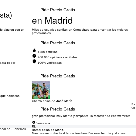
Pide Precio Gratis
sta)
en Madrid
 de alguien con un
Miles de usuarios confían en Cronoshare para encontrar los mejores
profesionales
Pide Precio Gratis
4.8/5 estrellas
+60.000 opiniones recibidas
 para poder
100% verificadas
Pide Precio Gratis
 que hablarlos
Chema opina de
José María
:
Es
un
Pide Precio Gratis
gran profesional, muy atento y simpático, lo recomiendo enormemente.
Verificada
RL
ideal de . Tenemos
Rafael opina de
Mario
:
Mário is one of the best tennis teachers I've ever had. In just a few