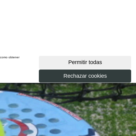
sí como obtener
más