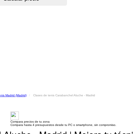
enis Madrid (Madrid)
Clases de tenis Carabanchel Aluche - Madrid
Compara precios de tu zona
Compara hasta 4 presupuestos desde tu PC o smartphone, sin compromiso.