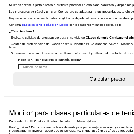
Si tienes acceso a pista privada o prefieres practicar en otra zona habilitada y disponible 
Los profesores de pádel y tenis en Cronoshare se adaptarán a tus necesidades, te ofrecerán
Mejorar el saque, el revés, la volea, el globo, la dejada, el remate, el drive o la bandeja, ¡e
Contrata
clases de tenis o pádel en Madrid
con los mejores monitores cerca de ti.
¿Cómo funciona?
- Explica tu solicitud de presupuesto para el servicio de
Clases de tenis Carabanchel Alu
- Cientos de profesionales de Clases de tenis ubicados en Carabanchel Aluche - Madrid y a
tenis.
- Puedes ver las valoraciones de otros clientes así como el perfil de cada profesional par
Indica el n.º de horas que te gustaría solicitar:
Monitor para clases particulares de teni
Publicado el 7-10-2024 en Carabanchel Aluche - Madrid (Madrid)
Hola! ¿qué tal? Estoy buscando clases de tenis para poder mejorar mi nivel, ya que llev
progresando. Mi nivel consideró que es principiante, sí que jugué unos años de pequeñ
al...