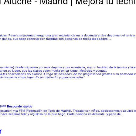
Aluche - Madrid | Mejora tu técni
rtidas. Pese a mi juventud tengo una gran experiencia en la docencia en los deportes del tenis y
on ganas, que sabe conectar con facilidad con personas de todas las edades,...
namiento) desde mi pasión por este deporte y por enseñarlo, soy un fanático de la técnica y la e
zar en su juego, que las clases dejen huella en su juego. Metódico y puntual.
 a las necesidades del alumno. Luego de dos años, he ido progresando gracias a su paciencia in
tácticamente cómo jugar. Es un motivador y gran compañía."
Responde rápido
ociation) y la FTM (Federación de Tenis de Madrid). Trabajar con niños, adolescentes y adultos e
hace sentirme feliz y orgulloso de lo que hago. Cada persona es diferente, y parte de...
r