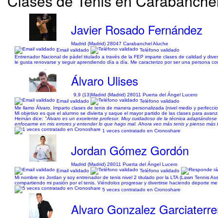
Clases de Tenis en Carabanchel 
Javier Rosado Fernández
Madrid (Madrid) 28047 Carabanchel Aluche
Email validado
Teléfono validado
Entrenador Nacional de pádel titulado a través de la FEP imparte clases de calidad y dive
le gusta renovarse y seguir aprendiendo día a día. Me caracterizo por ser una persona c
Álvaro Ulises
9,9 (13)
Madrid (Madrid) 28011 Puerta del Ángel Lucero
Email validado
Teléfono validado
Me llamo Álvaro. Imparto clases de tenis de manera personalizada (nivel medio y perfeccio
Mi objetivo es que el alumno se divierta y saque el mayor partido de las clases para avan
Hernán dice:
"Álvaro es un excelente profesor. Muy cuidadoso de la técnica adaptándose
enfocarme en mis errores y entender lo que hago mal. Ahora veo más tenis y pienso más 
1 veces contratado en Cronoshare
Jordan Gómez Gordón
Madrid (Madrid) 28011 Puerta del Ángel Lucero
Email validado
Teléfono validado
Mi nombre es Jordan y soy entrenador de tenis nivel 2 titulado por la LTA (Lawn Tennis Ass
compartiendo mi pasión por el tenis. Viéndolos progresar y divertirse haciendo deporte me 
5 veces contratado en Cronoshare
Alvaro Gonzalez Garciaterre