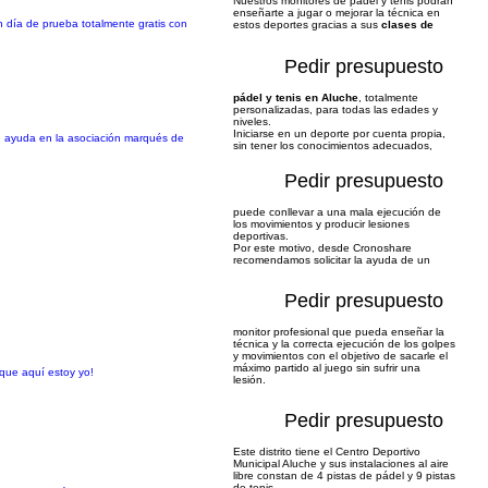
Nuestros monitores de pádel y tenis podrán
enseñarte a jugar o mejorar la técnica en
 día de prueba totalmente gratis con
estos deportes gracias a sus
clases de
Pedir presupuesto
pádel y tenis en Aluche
, totalmente
personalizadas, para todas las edades y
niveles.
Iniciarse en un deporte por cuenta propia,
de ayuda en la asociación marqués de
sin tener los conocimientos adecuados,
Pedir presupuesto
puede conllevar a una mala ejecución de
los movimientos y producir lesiones
deportivas.
Por este motivo, desde Cronoshare
recomendamos solicitar la ayuda de un
Pedir presupuesto
monitor profesional que pueda enseñar la
técnica y la correcta ejecución de los golpes
y movimientos con el objetivo de sacarle el
máximo partido al juego sin sufrir una
rque aquí estoy yo!
lesión.
Pedir presupuesto
Este distrito tiene el Centro Deportivo
Municipal Aluche y sus instalaciones al aire
libre constan de 4 pistas de pádel y 9 pistas
de tenis.