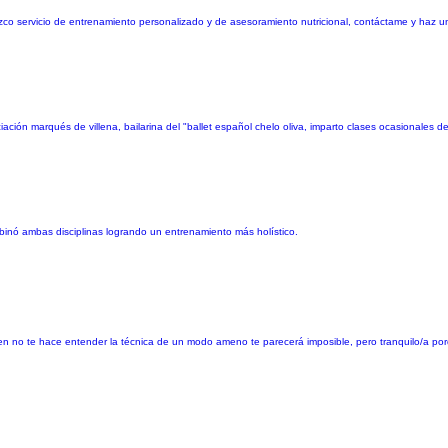
co servicio de entrenamiento personalizado y de asesoramiento nutricional, contáctame y haz un
ación marqués de villena, bailarina del "ballet español chelo oliva, imparto clases ocasionales 
binó ambas disciplinas logrando un entrenamiento más holístico.
uien no te hace entender la técnica de un modo ameno te parecerá imposible, pero tranquilo/a po