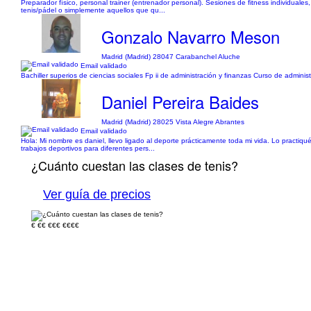
Preparador físico, personal trainer (entrenador personal). Sesiones de fitness individuale
tenis/pádel o simplemente aquellos que qu...
Gonzalo Navarro Meson
Madrid (Madrid) 28047 Carabanchel Aluche
Email validado
Bachiller superios de ciencias sociales Fp ii de administración y finanzas Curso de admi
Daniel Pereira Baides
Madrid (Madrid) 28025 Vista Alegre Abrantes
Email validado
Hola: Mi nombre es daniel, llevo ligado al deporte prácticamente toda mi vida. Lo practi
trabajos deportivos para diferentes pers...
¿Cuánto cuestan las clases de tenis?
Ver guía de precios
€
€€
€€€
€€€€