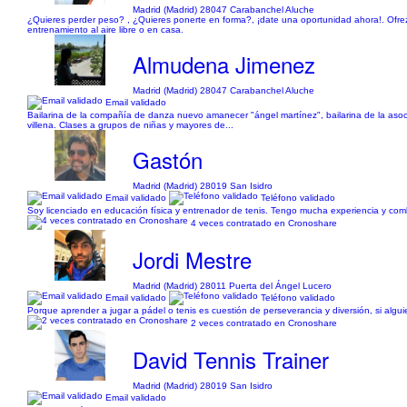
Madrid (Madrid) 28047 Carabanchel Aluche
¿Quieres perder peso? , ¿Quieres ponerte en forma?, ¡date una oportunidad ahora!. Ofrez
entrenamiento al aire libre o en casa.
Almudena Jimenez
Madrid (Madrid) 28047 Carabanchel Aluche
Email validado
Bailarina de la compañía de danza nuevo amanecer "ángel martínez", bailarina de la asoci
villena. Clases a grupos de niñas y mayores de...
Gastón
Madrid (Madrid) 28019 San Isidro
Email validado
Teléfono validado
Soy licenciado en educación física y entrenador de tenis. Tengo mucha experiencia y com
4 veces contratado en Cronoshare
Jordi Mestre
Madrid (Madrid) 28011 Puerta del Ángel Lucero
Email validado
Teléfono validado
Porque aprender a jugar a pádel o tenis es cuestión de perseverancia y diversión, si alg
2 veces contratado en Cronoshare
David Tennis Trainer
Madrid (Madrid) 28019 San Isidro
Email validado