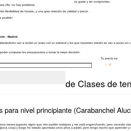
es gratis y sin compromiso
para ello, no hay problema.
 flexibilidad de horario, y una gran relación de calidad y precio.
s posible!
che - Madrid
.
lrededores van a recibir un aviso con tu solicitud y los que muestren interés se van a poner en 
a poder comparar los presupuestos y tomar la mejor decisión.
Tu precio es:
– €
de Clases de te
s para nivel principiante (Carabanchel Alu
o unos meses jugando algún que otro partido amistoso y me está enganchando, pero necesito clas
a (poca cosa) y luego he estado apuntada unos años a pádel, pero tengo mucho que aprender y 