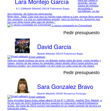
Lara Montejo García
para dar clases a
domicilio. Serían
clases de primaria,
secundaria o
8,1 (2)
Madrid (Madrid) 28018 Palomeras Bajas
bachillerato, en las
dos primeras, de todas las asignaturas.
Betty dice:
"Hola: Creo que aun es pronto para valorar a Lara, porque lleva apenas
dos semanas, La cría en matemáticas aprobó, pero en lengua no. Supongo que
hay que dejar pasar algo mas de tiempo."
1 veces contratado en Cronoshare
Pedir presupuesto
David Garcia
Madrid (Madrid) 28018 Palomeras Bajas
Email validado
Hola soy david profesor de tenis, he llebado varios clubs de tenis, como gestión y
clases, dentro de las clases he impartido clases desde niños hasta adultos con
distintos niveles, soy responsable y lo doy todo en cada unas de mis clases
Pedir presupuesto
Sara Gonzalez Bravo
Madrid (Madrid) 28038 Numancia Portazgo
Email validado
Sara gonzález bravo Avda rafael alberti 16 bis 6º 1 28038 - madrid Tfno: Madrid, a
02 de junio de 2014 Solicitud técnico superior en educación infantil Estimado/a
sr./sra.: En junio de 2013 concluí mis estudios en un grado superior de técnico en
educación infan...