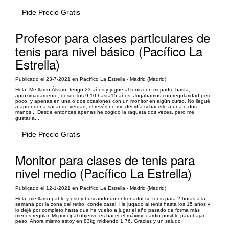
Pide Precio Gratis
Profesor para clases particulares de
tenis para nivel básico (Pacífico La
Estrella)
Publicado el 23-7-2021 en Pacífico La Estrella - Madrid (Madrid)
Hola! Me llamo Álvaro, tengo 23 años y jugué al tenis con mi padre hasta,
aproximadamente, desde los 9-10 hasta15 años. Jugábamos con regularidad pero
poco, y apenas en una o dos ocasiones con un monitor en algún curso. No llegué
a aprender a sacar de verdad, el revés no me decidía si hacerlo a una o dos
manos... Desde entonces apenas he cogido la raqueta dos veces, pero me
gustaría...
Pide Precio Gratis
Monitor para clases de tenis para
nivel medio (Pacífico La Estrella)
Publicado el 12-1-2021 en Pacífico La Estrella - Madrid (Madrid)
Hola, me llamo pablo y estoy buscando un entrenador se tenis para 2 horas a la
semana por la zona del retiro, conde casal. He jugado al tenis hasta los 15 años y
lo dejé por completo hasta que he vuelto a jugar el año pasado de forma más
menos regular. Mi principal objetivo es hacer el máximo cardio posible para bajar
peso. Ahora mismo estoy en 83kg midiendo 1.76. Gracias y un saludo