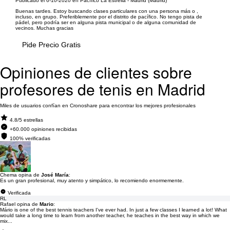
Publicado el 6-10-2020 en Pacífico La Estrella - Madrid (Madrid)
Buenas tardes. Estoy buscando clases particulares con una persona más o ,
incluso, en grupo. Preferiblemente por el distrito de pacífico. No tengo pista de
pádel, pero podría ser en alguna pista municipal o de alguna comunidad de
vecinos. Muchas gracias
Pide Precio Gratis
Opiniones de clientes sobre
profesores de tenis en Madrid
Miles de usuarios confían en Cronoshare para encontrar los mejores profesionales
4.8/5 estrellas
+60.000 opiniones recibidas
100% verificadas
Chema opina de
José María
:
Es un gran profesional, muy atento y simpático, lo recomiendo enormemente.
Verificada
RL
Rafael opina de
Mario
:
Mário is one of the best tennis teachers I've ever had. In just a few classes I learned a lot! What
would take a long time to learn from another teacher, he teaches in the best way in which we
mix...