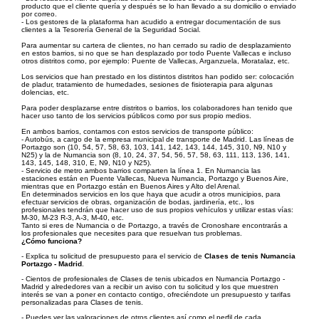
producto que el cliente quería y después se lo han llevado a su domicilio o enviado
por correo.
- Los gestores de la plataforma han acudido a entregar documentación de sus
clientes a la Tesorería General de la Seguridad Social.
Para aumentar su cartera de clientes, no han cerrado su radio de desplazamiento
en estos barrios, si no que se han desplazado por todo Puente Vallecas e incluso
otros distritos como, por ejemplo: Puente de Vallecas, Arganzuela, Moratalaz, etc.
Los servicios que han prestado en los distintos distritos han podido ser: colocación
de pladur, tratamiento de humedades, sesiones de fisioterapia para algunas
dolencias, etc.
Para poder desplazarse entre distritos o barrios, los colaboradores han tenido que
hacer uso tanto de los servicios públicos como por sus propio medios.
En ambos barrios, contamos con estos servicios de transporte público:
- Autobús, a cargo de la empresa municipal de transporte de Madrid. Las líneas de
Portazgo son (10, 54, 57, 58, 63, 103, 141, 142, 143, 144, 145, 310, N9, N10 y
N25) y la de Numancia son (8, 10, 24, 37, 54, 56, 57, 58, 63, 111, 113, 136, 141,
143, 145, 148, 310, E, N9, N10 y N25).
- Servicio de metro ambos barrios comparten la línea 1. En Numancia las
estaciones están en Puente Vallecas, Nueva Numancia, Portazgo y Buenos Aire,
mientras que en Portazgo están en Buenos Aires y Alto del Arenal.
En determinados servicios en los que haya que acudir a otros municipios, para
efectuar servicios de obras, organización de bodas, jardinería, etc., los
profesionales tendrán que hacer uso de sus propios vehículos y utilizar estas vías:
M-30, M-23 R-3, A-3, M-40, etc.
Tanto si eres de Numancia o de Portazgo, a través de Cronoshare encontrarás a
los profesionales que necesites para que resuelvan tus problemas.
¿Cómo funciona?
- Explica tu solicitud de presupuesto para el servicio de
Clases de tenis Numancia
Portazgo - Madrid
.
- Cientos de profesionales de Clases de tenis ubicados en Numancia Portazgo -
Madrid y alrededores van a recibir un aviso con tu solicitud y los que muestren
interés se van a poner en contacto contigo, ofreciéndote un presupuesto y tarifas
personalizadas para Clases de tenis.
- Puedes ver las valoraciones de otros clientes así como el perfil de cada