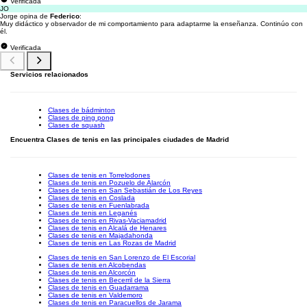
Verificada
JO
Jorge opina de
Federico
:
Muy didáctico y observador de mi comportamiento para adaptarme la enseñanza. Continúo con
él.
Verificada
Servicios relacionados
Clases de bádminton
Clases de ping pong
Clases de squash
Encuentra Clases de tenis en las principales ciudades de Madrid
Clases de tenis en Torrelodones
Clases de tenis en Pozuelo de Alarcón
Clases de tenis en San Sebastián de Los Reyes
Clases de tenis en Coslada
Clases de tenis en Fuenlabrada
Clases de tenis en Leganés
Clases de tenis en Rivas-Vaciamadrid
Clases de tenis en Alcalá de Henares
Clases de tenis en Majadahonda
Clases de tenis en Las Rozas de Madrid
Clases de tenis en San Lorenzo de El Escorial
Clases de tenis en Alcobendas
Clases de tenis en Alcorcón
Clases de tenis en Becerril de la Sierra
Clases de tenis en Guadarrama
Clases de tenis en Valdemoro
Clases de tenis en Paracuellos de Jarama