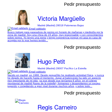
Pedir presupuesto
Victoria Margüello
Madrid (Madrid) 28018 Palomeras Bajas
Email validado
Busco trabajo para paseadora de perros en horario de mañanas y mediodía por la
zona de madrid. Soy una chica de 23 años, muy responsable y con conocimientos
sobre perros. Yo tengo una perra y tengo experiencia porque mi casa es casa de
acogida por lo que hemos tenido...
Pedir presupuesto
Hugo Petit
Madrid (Madrid) 28007 Pacífico La Estrella
Email validado
Nacido en madrid, en 1986. Desde pequeñito he realizado actividad física, y nunca
he dejado de hacerlo hasta el momento. Jugar al baloncesto ha sido un aspecto
muy importante de mi vida, ya que desde que teníamos 6 años, en el colegio
montserrat de madrid (barrio de la estrella), formamos y desarrollamos un equipo,
jugando y compitiendo a gran nivel durante muchos años, y sobre todo...
Pedir presupuesto
Regis Carneiro