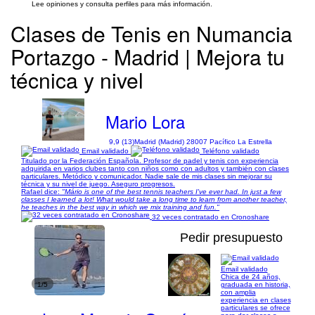
Lee opiniones y consulta perfiles para más información.
Clases de Tenis en Numancia
Portazgo - Madrid | Mejora tu
técnica y nivel
Mario Lora
9,9 (13)
Madrid (Madrid) 28007 Pacífico La Estrella
Email validado
Teléfono validado
Titulado por la Federación Española. Profesor de padel y tenis con experiencia
adquirida en varios clubes tanto con niños como con adultos y también con clases
particulares. Metódico y comunicador. Nadie sale de mis clases sin mejorar su
técnica y su nivel de juego. Aseguro progresos.
Rafael dice:
"Mário is one of the best tennis teachers I've ever had. In just a few
classes I learned a lot! What would take a long time to learn from another teacher,
he teaches in the best way in which we mix training and fun."
32 veces contratado en Cronoshare
Pedir presupuesto
Email validado
Chica de 24 años,
1/5
graduada en historia,
con amplia
experiencia en clases
particulares se ofrece