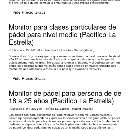
el drive, ya que quiero cambiar la empuñadura y eso implica prácticamente...
Pide Precio Gratis
Monitor para clases particulares de
pádel para nivel medio (Pacífico La
Estrella)
Publicado el 29-1-2020 en Pacífico La Estrella - Madrid (Madrid)
Buenos días, Soy un ex-jugador que estuvo compitiendo a nivel provincial hasta el
año 2014 pero que lleva más de 5 años sin coger la pala por lo que he perdido
prácticamente todo mi nivel. Me gustaría retomar el deporte y si pudiera ser con un
grupo de personas al que ya estés dando clase y tengo un nivel intermedio-alto
mucho mejor. Podríamos vernos un día para que examines mi nivel y...
Pide Precio Gratis
Monitor de pádel para persona de de
18 a 25 años (Pacífico La Estrella)
Publicado el 9-4-2021 en Pacífico La Estrella - Madrid (Madrid)
Las clases son para dos personas, para mi novio y para mi. Somos nivel muy
básico (queremos aprender a jugar). No tenemos acceso a ninguna pista de padel
en nuestro domicilio para las clases, es por eso que valoramos el hecho de que el
profesor no digas a donde ir y nos facilite la pista de padel. Ambos tenemos pala
de padel. Lo ideal sería que los sabados en la media tarde (después de las...