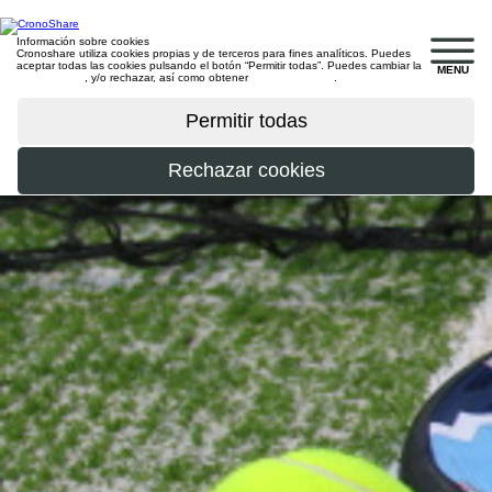
Información sobre cookies
Cronoshare utiliza cookies propias y de terceros para fines analíticos. Puedes
aceptar todas las cookies pulsando el botón “Permitir todas”. Puedes cambiar la
MENU
configuración
, y/o rechazar, así como obtener
más información
.