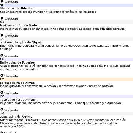
Verificada
SI
Silvia opina de
Eduardo
:
Según mis hijas explica muy bien y les gusta la dinámica de las clases
Verificada
MA
Maríajesús opina de
Mario
:
Mis hijos han quedado encantados, y ha estado siempre accesible para cualquier consulta.
Verificada
JA
José Antonio opina de
Miguel
:
Buenísimo trato personal y gran conocimiento de ejercicios adaptados para cada nivel y forma
de juego
Verificada
EM
Emilio opina de
Federico
:
Gran profesional, se le vé con grandes conocimientos , nos ha gustado mucho el trato cercano
que ha tenido con nosotros
Verificada
LO
Lorenzo opina de
Arman
:
Me ha gustado el desarrollo de la sesión y repetiremos cuando encuentre ocasión.
Verificada
YO
Yolanda opina de
Arman
:
Muy buen profesor , los niños están súper contentos . Hace q se diviertan y q aprendan .
Verificada
JM
Jorge opina de
Arman
:
Super profesional. Un crack. Llevo pocas clases pero creo que voy a mejorar mucho con él.
Clases muy amenas e instructivas, completamente adaptadas y trato excepcional! Lo
recomiendo 200%