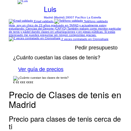
Luis
Madrid (Madrid) 28007 Pacífico La Estrella
Email validado
Teléfono validado
Hola, soy un chico de 23 años graduado en TAFAD y actualmente estoy
estudiando: Ciencias del Deporte (CAFYD) También trabajo como monitor particular
de tenis y pádel dando clases en urbanizaciones y en pistas públicas. Si estás
interesado me puedes preguntar sin ningún compromiso gracias.
2 veces contratado en Cronoshare
Pedir presupuesto
¿Cuánto cuestan las clases de tenis?
Ver guía de precios
€
€€
€€€
€€€€
Precio de Clases de tenis en
Madrid
Precio para clases de tenis cerca de
ti