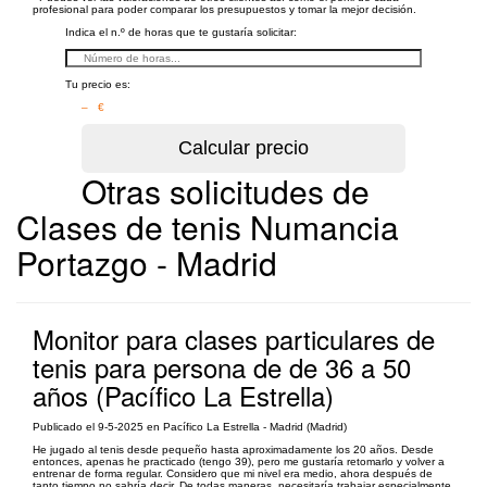
profesional para poder comparar los presupuestos y tomar la mejor decisión.
Indica el n.º de horas que te gustaría solicitar:
Tu precio es:
– €
Otras solicitudes de
Clases de tenis Numancia
Portazgo - Madrid
Monitor para clases particulares de
tenis para persona de de 36 a 50
años (Pacífico La Estrella)
Publicado el 9-5-2025 en Pacífico La Estrella - Madrid (Madrid)
He jugado al tenis desde pequeño hasta aproximadamente los 20 años. Desde
entonces, apenas he practicado (tengo 39), pero me gustaría retomarlo y volver a
entrenar de forma regular. Considero que mi nivel era medio, ahora después de
tanto tiempo no sabría decir. De todas maneras, necesitaría trabajar especialmente