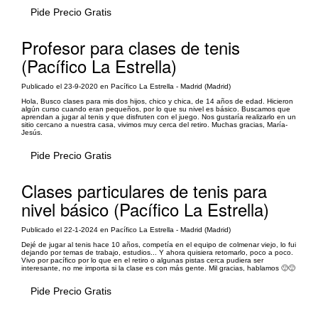
Pide Precio Gratis
Profesor para clases de tenis
(Pacífico La Estrella)
Publicado el 23-9-2020 en Pacífico La Estrella - Madrid (Madrid)
Hola, Busco clases para mis dos hijos, chico y chica, de 14 años de edad. Hicieron
algún curso cuando eran pequeños, por lo que su nivel es básico. Buscamos que
aprendan a jugar al tenis y que disfruten con el juego. Nos gustaría realizarlo en un
sitio cercano a nuestra casa, vivimos muy cerca del retiro. Muchas gracias, María-
Jesús.
Pide Precio Gratis
Clases particulares de tenis para
nivel básico (Pacífico La Estrella)
Publicado el 22-1-2024 en Pacífico La Estrella - Madrid (Madrid)
Dejé de jugar al tenis hace 10 años, competía en el equipo de colmenar viejo, lo fui
dejando por temas de trabajo, estudios... Y ahora quisiera retomarlo, poco a poco.
Vivo por pacífico por lo que en el retiro o algunas pistas cerca pudiera ser
interesante, no me importa si la clase es con más gente. Mil gracias, hablamos 🙂🙂
Pide Precio Gratis