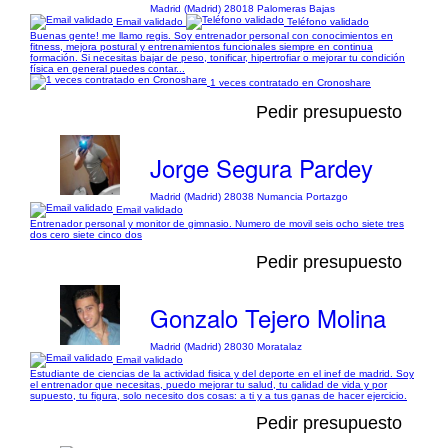
Madrid (Madrid) 28018 Palomeras Bajas
Email validado
Teléfono validado
Buenas gente! me llamo regis. Soy entrenador personal con conocimientos en
fitness, mejora postural y entrenamientos funcionales siempre en continua
formación. Si necesitas bajar de peso, tonificar, hipertrofiar o mejorar tu condición
física en general puedes contar...
1 veces contratado en Cronoshare
Pedir presupuesto
Jorge Segura Pardey
Madrid (Madrid) 28038 Numancia Portazgo
Email validado
Entrenador personal y monitor de gimnasio. Numero de movil seis ocho siete tres
dos cero siete cinco dos
Pedir presupuesto
Gonzalo Tejero Molina
Madrid (Madrid) 28030 Moratalaz
Email validado
Estudiante de ciencias de la actividad fisica y del deporte en el inef de madrid. Soy
el entrenador que necesitas, puedo mejorar tu salud, tu calidad de vida y por
supuesto, tu figura, solo necesito dos cosas: a ti y a tus ganas de hacer ejercicio.
Pedir presupuesto