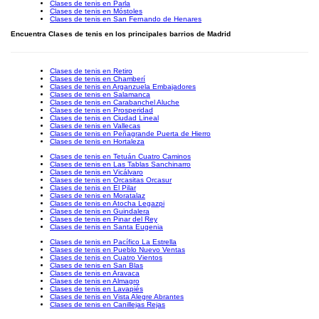
Clases de tenis en Parla
Clases de tenis en Móstoles
Clases de tenis en San Fernando de Henares
Encuentra Clases de tenis en los principales barrios de Madrid
Clases de tenis en Retiro
Clases de tenis en Chamberí
Clases de tenis en Arganzuela Embajadores
Clases de tenis en Salamanca
Clases de tenis en Carabanchel Aluche
Clases de tenis en Prosperidad
Clases de tenis en Ciudad Lineal
Clases de tenis en Vallecas
Clases de tenis en Peñagrande Puerta de Hierro
Clases de tenis en Hortaleza
Clases de tenis en Tetuán Cuatro Caminos
Clases de tenis en Las Tablas Sanchinarro
Clases de tenis en Vicálvaro
Clases de tenis en Orcasitas Orcasur
Clases de tenis en El Pilar
Clases de tenis en Moratalaz
Clases de tenis en Atocha Legazpi
Clases de tenis en Guindalera
Clases de tenis en Pinar del Rey
Clases de tenis en Santa Eugenia
Clases de tenis en Pacífico La Estrella
Clases de tenis en Pueblo Nuevo Ventas
Clases de tenis en Cuatro Vientos
Clases de tenis en San Blas
Clases de tenis en Aravaca
Clases de tenis en Almagro
Clases de tenis en Lavapiés
Clases de tenis en Vista Alegre Abrantes
Clases de tenis en Canillejas Rejas