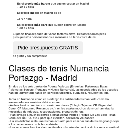
Es el
precio más barato
que suelen cobrar en Madrid
↓
10 €
/
hora
El
precio medio
en Madrid es de
15 €
/
hora
Es el
precio más caro
que suelen cobrar en Madrid
↑
30 €
/
hora
El precio final depende de varios factores clave. Recomendamos pedir
presupuestos personalizados a monitores de tenis cerca de mí.
es gratis y sin compromiso
Clases de tenis Numancia
Portazgo - Madrid
En dos de los seis barrios de Puente Vallecas (Entrevías, Palomeras Bajas,
Palomeras Sureste, Portazgo y Nueva Numancia), las necesidades de los usuarios
han ido aumentado tanto en servicios urgentes, puntuales, recurrentes, etc.
Tanto en Numancia como en Portazgo los colaboradores han visto como ha
aumentado sus servicios debido a que:
- Ambos barrios cuentan con centro escolares (Colegio Tajamar, CP Virgen del
Cerro, CP Mesonero Romanos etc.), en los cuales muchos alumnos han visto la
necesidad de refuerzo, recuperaciones, preparación, etc.
- Han llevado a muchos perros a estas zonas verdes (Parque De Las Siete Tetas,
Cerro del Tío Pío, etc.), para que ejerciten, socialicen y/o paseen.
- En los distintos restaurantes han actuado para enseñar sus dotes mágicas y dejar
a los comensales con la boca abierta.
- Los recaderos han ido algunas tiendas o locales de comida rápida para adquirir el