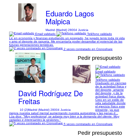
Eduardo Lagos
Malpica
Madrid (Madrid) 28004 Justicia
Email validado
Teléfono validado
Lic en economía y finanzas estudiando un posgrado, he jugado tenis toda mi vida
y amo el deporte de raqueta. Me encantaría poder desarrollar el potencial de las
futuras generaciones tenisticas.
2 veces contratado en Cronoshare
Pedir presupuesto
Email validado
1/3
Teléfono validado
Graduado en ciencias
de la actividad física y
David Rodríguez De
del deporte, amante
del deporte, y de la
actividad física diaria.
Freitas
Creo en un estilo de
vida saludable donde
el ejercicio físico este
10 (2)
Madrid (Madrid) 28004 Justicia
presente, ya que
mejora nuestra salud mental aumentando nuestra autoestima y las ganas d...
Lúa dice:
"Muy profesional, se adapta muy bien a la demanda del cliente. Muy
variadas e interesantes la sesiones."
5 veces contratado en Cronoshare
Pedir presupuesto