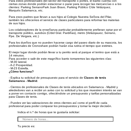
Para estos profesionales del sector del transporte o portes, el barrio cuenta con
ciertas zonas donde podrán estacionar o parar para recoger las mercancías o a los
clientes: Parking SerranoPark Juan Bravo, Parking Público C/de Velázquez,
Marqués Salamanca, etc.
Para esos padres que llevan a sus hijos al Colegio Nuestra Señora del Pilar,
también les ofrecemos el servicio de clases particulares para reformar las materias
de sus hijos.
Los colaboradores de la enseñanza particular probablemente prefieran optar por el
transporte público, autobús (C/del Gral. Pardiñas), metro (Velázqauez, Serrano,
Ppe. De Vergara, etc.)
Para los dueños que no pueden hacerse cargo del paseo diario de su mascota, los
profesionales de Cronoshare podrán harán esa rutina el tiempo que estimes.
El mejor lugar donde podrán llevar a tu perrito será al parque el terrino que está a
14 minutos.
Para acceder o salir de este magnífico barrio tomaremos las siguientes vías:
- M-30 lateral.
- A-2 Prosperidad.
- M-23 Estrella.
¿Cómo funciona?
- Explica tu solicitud de presupuesto para el servicio de
Clases de tenis
Salamanca - Madrid
.
- Cientos de profesionales de Clases de tenis ubicados en Salamanca - Madrid y
alrededores van a recibir un aviso con tu solicitud y los que muestren interés se van
a poner en contacto contigo, ofreciéndote un presupuesto y tarifas personalizadas
para Clases de tenis.
- Puedes ver las valoraciones de otros clientes así como el perfil de cada
profesional para poder comparar los presupuestos y tomar la mejor decisión.
Indica el n.º de horas que te gustaría solicitar:
Tu precio es: