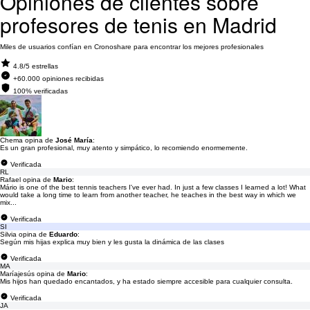
Opiniones de clientes sobre
profesores de tenis en Madrid
Miles de usuarios confían en Cronoshare para encontrar los mejores profesionales
4.8/5 estrellas
+60.000 opiniones recibidas
100% verificadas
Chema opina de
José María
:
Es un gran profesional, muy atento y simpático, lo recomiendo enormemente.
Verificada
RL
Rafael opina de
Mario
:
Mário is one of the best tennis teachers I've ever had. In just a few classes I learned a lot! What
would take a long time to learn from another teacher, he teaches in the best way in which we
mix...
Verificada
SI
Silvia opina de
Eduardo
:
Según mis hijas explica muy bien y les gusta la dinámica de las clases
Verificada
MA
Maríajesús opina de
Mario
:
Mis hijos han quedado encantados, y ha estado siempre accesible para cualquier consulta.
Verificada
JA