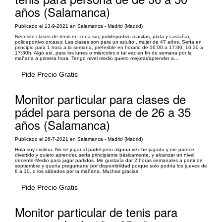
años (Salamanca)
Publicado el 13-9-2021 en Salamanca - Madrid (Madrid)
Necesito clases de tenis en zona sur, polideportivo rcasitas, plata y castañar,
polideportivo orcasur. Las clases son para un adulto , mujer de 47 años. Sería en
principio para 1 hora a la semana, preferible en horario de 16:00 a 17:00, 16:30 a
17:30h. Algo así, para los lunes o miércoles o tal vez en fin de semana por la
mañana a primera hora. Tengo nivel medio quiero mejorar/aprender a...
Pide Precio Gratis
Monitor particular para clases de
pádel para persona de de 26 a 35
años (Salamanca)
Publicado el 26-7-2021 en Salamanca - Madrid (Madrid)
Hola soy cristina. No se jugar al padel pero alguna vez he jugado y me parece
divertido y quiero aprender, sería principiante básicamente, y alcanzar un nivel
decente-Medio para jugar partidos. Me gustaría dar 2 horas semanales a partir de
septiembre y quería preguntarte por disponibilidad porque solo podría los jueves de
8 a 10, o los sábados por la mañana. Muchas gracias!
Pide Precio Gratis
Monitor particular de tenis para