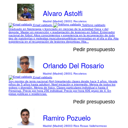
Alvaro Astolfi
Madrid (Madrid) 28001 Recoletos
Email validado
Teléfono validado
Graduado en fisioterapia y licenciado en ciencias de la actividad física y del
deporte. Master en prevención y readaptación de lesiones en fútbol. Entrenador
nacional de fútbol. Altos conocimientos y experiencia en la recuperación de todo
tipo de patologías o molestias musculoesqueléticas generadas en el día a día. Alta
experiencia en el recuperación de lesiones deportivas. Alta...
Pedir presupuesto
Orlando Del Rosario
Madrid (Madrid) 28001 Recoletos
Email validado
Soy monitor de tenis nacional (ftm) Impartiendo clases desde hace 3 años. (desde
niños de 5 años hasta adultos). Nivel iniciación e intermedio. Mejora de todos los
golpes y diversión. Mejora de físico. Clases particulares individual o hasta 4
Personas. Precio por hora 25€ individual. Precio por hora 60€ grupo de 4. En
pistas públicas o residencias.
Pedir presupuesto
Ramiro Pozuelo
Madrid (Madrid) 28003 Rios Rosas Vallehermoso