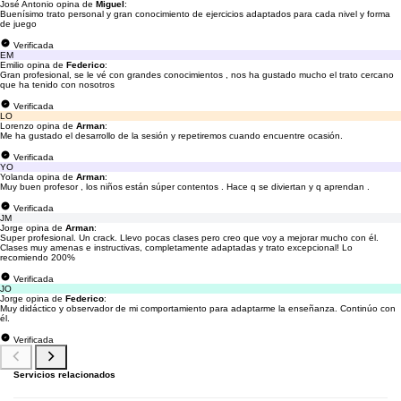
José Antonio opina de
Miguel
:
Buenísimo trato personal y gran conocimiento de ejercicios adaptados para cada nivel y forma
de juego
Verificada
EM
Emilio opina de
Federico
:
Gran profesional, se le vé con grandes conocimientos , nos ha gustado mucho el trato cercano
que ha tenido con nosotros
Verificada
LO
Lorenzo opina de
Arman
:
Me ha gustado el desarrollo de la sesión y repetiremos cuando encuentre ocasión.
Verificada
YO
Yolanda opina de
Arman
:
Muy buen profesor , los niños están súper contentos . Hace q se diviertan y q aprendan .
Verificada
JM
Jorge opina de
Arman
:
Super profesional. Un crack. Llevo pocas clases pero creo que voy a mejorar mucho con él.
Clases muy amenas e instructivas, completamente adaptadas y trato excepcional! Lo
recomiendo 200%
Verificada
JO
Jorge opina de
Federico
:
Muy didáctico y observador de mi comportamiento para adaptarme la enseñanza. Continúo con
él.
Verificada
Servicios relacionados