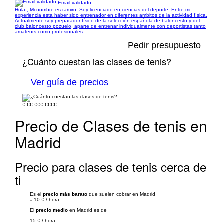
Email validado
Hola , Mi nombre es ramiro. Soy licenciado en ciencias del deporte. Entre mi
experiencia esta haber sido entrenador en diferentes ambitos de la actividad física.
Actualmente soy preparador físico de la selección española de baloncesto y del
club baloncesto pozuelo, aparte de entrenar individualmente con deportistas tanto
amateurs como profesionales.
Pedir presupuesto
¿Cuánto cuestan las clases de tenis?
Ver guía de precios
€
€€
€€€
€€€€
Precio de Clases de tenis en
Madrid
Precio para clases de tenis cerca de
ti
Es el
precio más barato
que suelen cobrar en Madrid
↓
10 €
/
hora
El
precio medio
en Madrid es de
15 €
/
hora