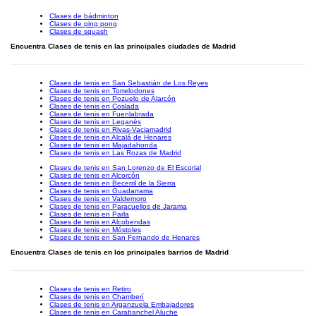
Clases de bádminton
Clases de ping pong
Clases de squash
Encuentra Clases de tenis en las principales ciudades de Madrid
Clases de tenis en San Sebastián de Los Reyes
Clases de tenis en Torrelodones
Clases de tenis en Pozuelo de Alarcón
Clases de tenis en Coslada
Clases de tenis en Fuenlabrada
Clases de tenis en Leganés
Clases de tenis en Rivas-Vaciamadrid
Clases de tenis en Alcalá de Henares
Clases de tenis en Majadahonda
Clases de tenis en Las Rozas de Madrid
Clases de tenis en San Lorenzo de El Escorial
Clases de tenis en Alcorcón
Clases de tenis en Becerril de la Sierra
Clases de tenis en Guadarrama
Clases de tenis en Valdemoro
Clases de tenis en Paracuellos de Jarama
Clases de tenis en Parla
Clases de tenis en Alcobendas
Clases de tenis en Móstoles
Clases de tenis en San Fernando de Henares
Encuentra Clases de tenis en los principales barrios de Madrid
Clases de tenis en Retiro
Clases de tenis en Chamberí
Clases de tenis en Arganzuela Embajadores
Clases de tenis en Carabanchel Aluche