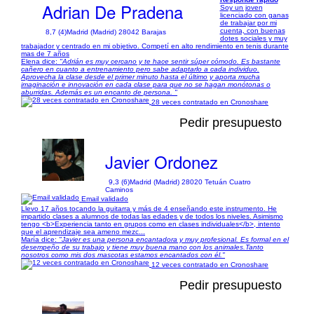
Adrian De Pradena
Soy un joven
licenciado con ganas
de trabajar por mi
cuenta, con buenas
8,7 (4)
Madrid (Madrid) 28042 Barajas
dotes sociales y muy
trabajador y centrado en mi objetivo. Competí en alto rendimiento en tenis durante
mas de 7 años
Elena dice:
"Adrián es muy cercano y te hace sentir súper cómodo. Es bastante
cañero en cuanto a entrenamiento pero sabe adaptarlo a cada individuo.
Aprovecha la clase desde el primer minuto hasta el último y aporta mucha
imaginación e innovación en cada clase para que no se hagan monótonas o
aburridas. Además es un encanto de persona. "
28 veces contratado en Cronoshare
Pedir presupuesto
Javier Ordonez
9,3 (6)
Madrid (Madrid) 28020 Tetuán Cuatro
Caminos
Email validado
Llevo 17 años tocando la guitarra y más de 4 enseñando este instrumento. He
impartido clases a alumnos de todas las edades y de todos los niveles. Asimismo
tengo <b>Experiencia tanto en grupos como en clases individuales</b>, intento
que el aprendizaje sea ameno mezc...
María dice:
"Javier es una persona encantadora y muy profesional. Es formal en el
desempeño de su trabajo y tiene muy buena mano con los animales.Tanto
nosotros como mis dos mascotas estamos encantados con él."
12 veces contratado en Cronoshare
Pedir presupuesto