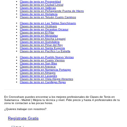
Clases de tenis en Prosperidad
Clases de tenis en Ciudad Lineal
Clases de tenis en Vallecas
Clases de tenis en Peñagrande Puerta de Hierro
Clases de tenis en Hortaleza
Clases de tenis en Tetuán Cuatro Caminos
Clases de tenis en Las Tablas Sanchinarro
Clases de tenis en Vicálvaro
Clases de tenis en Orcasitas Orcasur
Clases de tenis en El Pilar
Clases de tenis en Moratalaz
Clases de tenis en Atocha Legazpi
Clases de tenis en Guindalera
Clases de tenis en Pinar del Rey
Clases de tenis en Santa Eugenia
Clases de tenis en Pacífico La Estrella
Clases de tenis en Pueblo Nuevo Ventas
Clases de tenis en Cuatro Vientos
Clases de tenis en San Blas
Clases de tenis en Aravaca
Clases de tenis en Numancia Portazgo
Clases de tenis en Almagro
Clases de tenis en Lavapiés
Clases de tenis en Vista Alegre Abrantes
Clases de tenis en Canillejas Rejas
En Cronoshare puedes encontrar a los mejores profesionales de Clases de Tenis en
Salamanca - Madrid | Mejora tu técnica y nivel. Pide precio y hasta 4 profesionales de tu
zona te contactan a las pocas horas.
¿Quieres trabajar con nosotros?
Regístrate Gratis