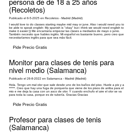
persona de de 18 a 25 años
(Recoletos)
Publicado el 6-5-2025 en Recoletos - Madrid (Madrid)
I would love to do classes starting maybe mid may or june. Also i would need you to
be able to speak english- My spanish is "okay" but i think we would need english to
make it easier:)) Me encantaría empezar las clases a mediados de mayo o junio.
También necesito que hables inglés. Mi español es bastante bueno, pero creo que
necesitaríamos inglés para que sea más fácil.
Pide Precio Gratis
Monitor para clases de tenis para
nivel medio (Salamanca)
Publicado el 26-8-2022 en Salamanca - Madrid (Madrid)
Hola. Tengo um mal olor que sale desde uno de los baños del piso. Huele a pis y a
*****. Creo que hay una fuga de porquería que viene de los pisos de arriba para el
mio e me deja la casa con un asco de olor. Y cuando enchufo el aire el olor se va
para toda la casa, porque es de tubería. Gracias Gracias
Pide Precio Gratis
Profesor para clases de tenis
(Salamanca)