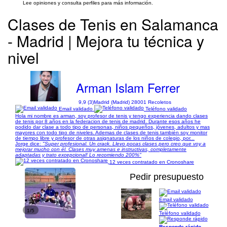
Lee opiniones y consulta perfiles para más información.
Clases de Tenis en Salamanca
- Madrid | Mejora tu técnica y
nivel
Arman Islam Ferrer
9,9 (3)
Madrid (Madrid) 28001 Recoletos
Email validado
Teléfono validado
Hola mi nombre es arman, soy profesor de tenis y tengo experiencia dando clases
de tenis por 8 años en la federacion de tenis de madrid. Durante esos años he
podido dar clase a todo tipo de personas, niños pequeños, jóvenes, adultos y mas
mayores con todo tipo de niveles. Ademas de clases de tenis también soy monitor
de tiempo libre y profesor de otras asignaturas de los niños de colegio, por...
Jorge dice:
"Super profesional. Un crack. Llevo pocas clases pero creo que voy a
mejorar mucho con él. Clases muy amenas e instructivas, completamente
adaptadas y trato excepcional! Lo recomiendo 200%"
12 veces contratado en Cronoshare
Pedir presupuesto
Email validado
1/5
Teléfono validado
Responde rápido