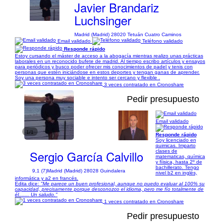
Javier Brandariz
Luchsinger
Madrid (Madrid) 28020 Tetuán Cuatro Caminos
Email validado
Teléfono validado
Responde rápido
Estoy cursando el máster de acceso a la abogacía mientras realizo unas prácticas
laborales en un reconocido bufete de madrid. Al tiempo escribo artículos y ensayos
para periódicos y busco poder ofrecer mis conocimientos de padel y tenis con
personas que estén iniciándose en estos deportes y tengan ganas de aprender.
Soy una persona muy sociable e intento ser cercano y flexible .
3 veces contratado en Cronoshare
Pedir presupuesto
Email validado
1/1
Responde rápido
Soy licenciado en
quimicas. Imparto
Sergio García Calvillo
clases de
matematicas, química
y fíisica, hasta 2º de
bachillerato. Tengo
9,1 (7)
Madrid (Madrid) 28028 Guindalera
nivel b2 en inglés,
informática y a2 en francés.
Edita dice:
"Me parece un buen profesional, aunque no puedo evaluar al 100% su
capacidad, precisamente porque desconozco el idioma, pero me fío totalmente de
él....... Un saludo."
1 veces contratado en Cronoshare
Pedir presupuesto