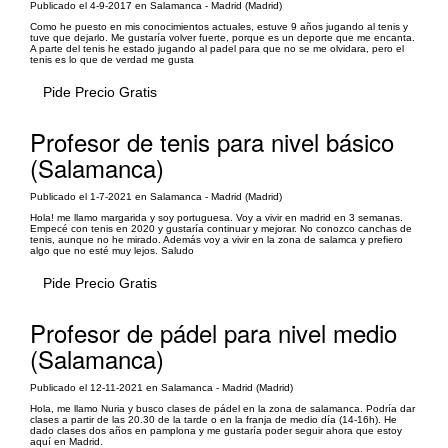
Publicado el 4-9-2017 en Salamanca - Madrid (Madrid)
Como he puesto en mis conocimientos actuales, estuve 9 años jugando al tenis y
tuve que dejarlo. Me gustaría volver fuerte, porque es un deporte que me encanta.
A parte del tenis he estado jugando al padel para que no se me olvidara, pero el
tenis es lo que de verdad me gusta
Pide Precio Gratis
Profesor de tenis para nivel básico
(Salamanca)
Publicado el 1-7-2021 en Salamanca - Madrid (Madrid)
Hola! me llamo margarida y soy portuguesa. Voy a vivir en madrid en 3 semanas.
Empecé con tenis en 2020 y gustaría continuar y mejorar. No conozco canchas de
tenis, aunque no he mirado. Además voy a vivir en la zona de salamca y prefiero
algo que no esté muy lejos. Saludo
Pide Precio Gratis
Profesor de pádel para nivel medio
(Salamanca)
Publicado el 12-11-2021 en Salamanca - Madrid (Madrid)
Hola, me llamo Nuria y busco clases de pádel en la zona de salamanca. Podría dar
clases a partir de las 20.30 de la tarde o en la franja de medio día (14-16h). He
dado clases dos años en pamplona y me gustaría poder seguir ahora que estoy
aquí en Madrid.