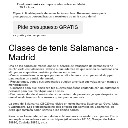
Es el
precio más caro
que suelen cobrar en Madrid
↑
30 €
/
hora
El precio final depende de varios factores clave. Recomendamos pedir
presupuestos personalizados a monitores de tenis cerca de mí.
es gratis y sin compromiso
Clases de tenis Salamanca -
Madrid
Uno de los barrios de madrid donde el servicio de transporte de personas tiene
mucho éxito es Salamanca, debido a que además de que residen ciudadanos con
alto poder adquisitivo, también podemos encontrar:
- Centro comerciales, a los que podrán acudir clientes con un personal shopper
para realizar un cambio de armario.
- Restaurantes, donde sus propietarios pueden amenizar sus veladas con magos o
monologuistas.
- Gimnasios para que empieces tus nuevos propósitos contando con un entrenador
personal para que planifique unas rutinas.
- Discotecas, donde el servicio de taxi o traslado de personas, ya que después de
que el local cierre muchos jóvenes optan por no conducir.
La zona de Salamanca (28020) se divide en estos barrios: Salamanca, Goya, Lista
y Guindalera. Los profesionales no solo ofrecen sus servicios en Salamanca, es
decir, que también darán servicio a los demás barrios.
Pero no se frenan ahí, sobre todo los colaboradores de mudanzas o portes. Estos
se desplazaran incluso a otros municipios (Alcobendas 28100, Torrejón de Ardoz
28830, Coslada 28821, etc.)