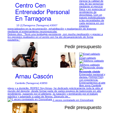
mejorar la calidad de
Centro Cen
vida de las personas
mediante el ejercicio
Entrenador Personal
físico y en potenciar el
rendimiento de
deportistas. Con un
En Tarragona
trabajo individualizado
a las necesidades de
cada persona en cen
10 (1)
Tarragona (Tarragona) 43007
estamos
especializados en la recuperación, rehabilitación y readaptación de lesiones
mediante el entrenamiento neuromuscular.
Dolores dice:
"Tenis una lumbalgia persistente, con mucha medicación y gracias a
los ejercicios realizados en el centro cen ha ido desapareciendo de forma
paulatina."
Pedir presupuesto
Email validado
1/6
Teléfono validado
Responde rápido
Arnau Cascón
Entrenador personal y
dietista (TAFAD/TSD)
con experiencia.
Entrenamientos al aire
Cambrils (Tarragona) 43850
libre zona Cambrils
playa y a domicilio. ROPEC Soy Arnau, he dedicado prácticamente toda la vida al
mundo del deporte; desde formar parte de varios equipos de baloncesto en alto
rendimiento, pasando por el atletismo, la natación y terminando por el trabajo
másítico y adaptado a salas de fitness. Después de...
1 veces contratado en Cronoshare
Pedir presupuesto