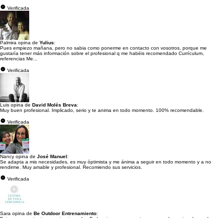
Verificada
Palmira opina de
Yulius
:
Pues empiezo mañana, pero no sabia como ponerme en contacto con vosotros, porque me
gustaría tener más información sobre el profesional q me habéis recomendado Currículum,
referencias Me...
Verificada
Luis opina de
David Molés Breva
:
Muy buen profesional. Implicado, serio y te anima en todo momento. 100% recomendable.
Verificada
Nancy opina de
José Manuel
:
Se adapta a mis necesidades, es muy óptimista y me ánima a seguir en todo momento y a no
rendirme. Muy amable y profesional. Recomiendo sus servicios.
Verificada
Sara opina de
Be Outdoor Entrenamiento
: