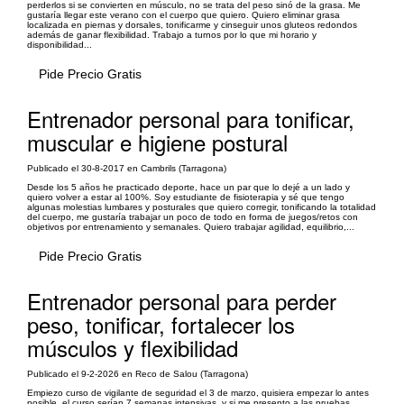
perderlos si se convierten en músculo, no se trata del peso sinó de la grasa. Me
gustaría llegar este verano con el cuerpo que quiero. Quiero eliminar grasa
localizada en piernas y dorsales, tonificarme y cinseguir unos gluteos redondos
además de ganar flexibilidad. Trabajo a turnos por lo que mi horario y
disponibilidad...
Pide Precio Gratis
Entrenador personal para tonificar,
muscular e higiene postural
Publicado el 30-8-2017 en Cambrils (Tarragona)
Desde los 5 años he practicado deporte, hace un par que lo dejé a un lado y
quiero volver a estar al 100%. Soy estudiante de fisioterapia y sé que tengo
algunas molestias lumbares y posturales que quiero corregir, tonificando la totalidad
del cuerpo, me gustaría trabajar un poco de todo en forma de juegos/retos con
objetivos por entrenamiento y semanales. Quiero trabajar agilidad, equilibrio,...
Pide Precio Gratis
Entrenador personal para perder
peso, tonificar, fortalecer los
músculos y flexibilidad
Publicado el 9-2-2026 en Reco de Salou (Tarragona)
Empiezo curso de vigilante de seguridad el 3 de marzo, quisiera empezar lo antes
posible, el curso serían 7 semanas intensivas, y si me presento a las pruebas