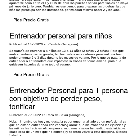
apuntarse sería entre el 1 y el 15 de abril, las pruebas serían para finales de mayo,
primeros de junio creo. Tendríamos ese tiempo para preparar las pruebas, la que
más me preocupa son las dominadas, por mi edad mínimo hacer 2 y los 400...
Pide Precio Gratis
Entrenador personal para niños
Publicado el 16-6-2020 en Cambrils (Tarragona)
Se trataría de entrenar a 4 niños de 13 a 14 años (2 niños y 2 niñas). Para que
realicen entrenamiento guiado, también interesaría defensa personal. Iría bien
poder entrenar 2 o 3 días durante los meses de verano. Por lo que se trataría de
entrenador o entrenadora que impartiese la clases de forma amena, para que
quisiesen hacerlas durante todo el verano.
Pide Precio Gratis
Entrenador Personal para 1 persona
con objetivo de perder peso,
tonificar
Publicado el 7-6-2022 en Reco de Salou (Tarragona)
Hola, mi nombre es ivet y me gustaria poder entrenar al lado de un profesional ya
que he estado entrenando con coaching online que me mandaba los ejercicios y
las rutinas las hacia en el gym pero al mudarme a salou he perdido esta iniciativa
(hace cosa de un mes que no entreno) y necesito volver a esta disciplina. Gracias
Saludos