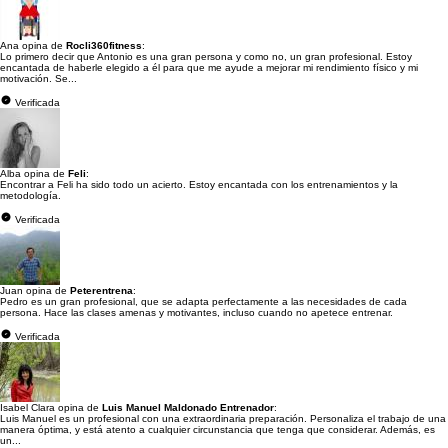
Ana opina de
Rocli360fitness
:
Lo primero decir que Antonio es una gran persona y como no, un gran profesional. Estoy
encantada de haberle elegido a él para que me ayude a mejorar mi rendimiento físico y mi
motivación. Se...
Verificada
Alba opina de
Feli
:
Encontrar a Feli ha sido todo un acierto. Estoy encantada con los entrenamientos y la
metodología.
Verificada
Juan opina de
Peterentrena
:
Pedro es un gran profesional, que se adapta perfectamente a las necesidades de cada
persona. Hace las clases amenas y motivantes, incluso cuando no apetece entrenar.
Verificada
Isabel Clara opina de
Luis Manuel Maldonado Entrenador
:
Luis Manuel es un profesional con una extraordinaria preparación. Personaliza el trabajo de una
manera óptima, y está atento a cualquier circunstancia que tenga que considerar. Además, es
un...