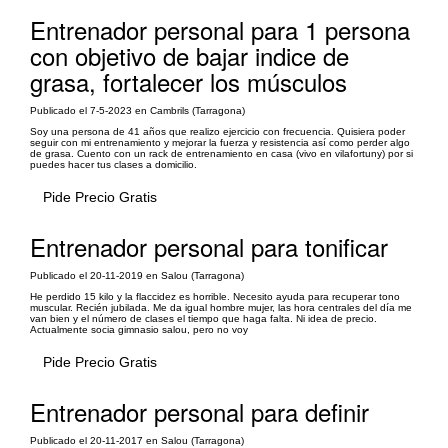
Entrenador personal para 1 persona
con objetivo de bajar indice de
grasa, fortalecer los músculos
Publicado el 7-5-2023 en Cambrils (Tarragona)
Soy una persona de 41 años que realizo ejercicio con frecuencia. Quisiera poder
seguir con mi entrenamiento y mejorar la fuerza y resistencia así como perder algo
de grasa. Cuento con un rack de entrenamiento en casa (vivo en vilafortuny) por si
puedes hacer tus clases a domicilio.
Pide Precio Gratis
Entrenador personal para tonificar
Publicado el 20-11-2019 en Salou (Tarragona)
He perdido 15 kilo y la flaccidez es horrible. Necesito ayuda para recuperar tono
muscular. Recién jubilada. Me da igual hombre mujer, las hora centrales del día me
van bien y el número de clases el tiempo que haga falta. Ni idea de precio.
Actualmente socia gimnasio salou, pero no voy
Pide Precio Gratis
Entrenador personal para definir
Publicado el 20-11-2017 en Salou (Tarragona)