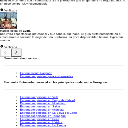
Estoy muy contenta con mi entrenador. Es la primera vez que tengo uno y he mejorado mucho
en poco tiempo. Muy recomendable.
Verificada
Marcos opina de
Lydia
:
Una chica espectacular, profesional y que sabe lo que hace. Te guía preferentemente en el
entrenamiento sacando lo mejor de uno. Problema, su poca disponibilidad horaria, lógico que
cuando...
Verificada
Servicios relacionados
Entrenamiento Posparto
Entrenador personal para embarazadas
Encuentra Entrenador personal en las principales ciudades de Tarragona
Entrenador personal en Valls
Entrenador personal en Segur de Calafell
Entrenador personal en Montblanc
Entrenador personal en Salou
Entrenador personal en Amposta
Entrenador personal en La Selva del Camp
Entrenador personal en Tarragona
Entrenador personal en Reus
Entrenador personal en L' Arboç
Entrenador personal en La Pineda