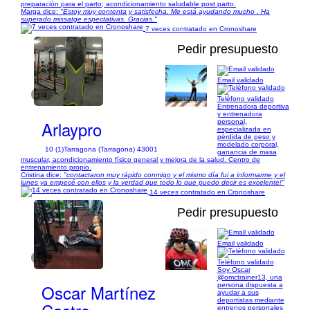
preparación para el parto; acondicionamiento saludable post parto.
Marga dice:
"Estoy muy contenta y satisfecha. Me está ayudando mucho . Ha
superado missatge espectativas. Gracias."
7 veces contratado en Cronoshare
Pedir presupuesto
Email validado
1/4
Teléfono validado
Entrenadora deportiva
y entrenadora
Arlaypro
personal,
especializada en
pérdida de peso y
modelado corporal,
10 (1)
Tarragona (Tarragona) 43001
ganancia de masa
muscular, acondicionamiento físico general y mejora de la salud. Centro de
entrenamiento propio.
Cristina dice:
"contactaron muy rápido conmigo y el mismo día fui a informarme y el
lunes ya empecé con ellos y la verdad que todo lo que puedo decir es excelente!"
14 veces contratado en Cronoshare
Pedir presupuesto
Email validado
1/2
Teléfono validado
Soy Oscar
@omctrainer13, una
Oscar Martínez
persona dispuesta a
ayudar a sus
deportistas mediante
entrenos personales