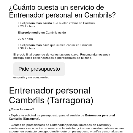
¿Cuánto cuesta un servicio de
Entrenador personal en Cambrils?
Es el
precio más barato
que suelen cobrar en Cambrils
↓
23 €
/
hora
El
precio medio
en Cambrils es de
29 €
/
hora
Es el
precio más caro
que suelen cobrar en Cambrils
↑
38 €
/
hora
El precio final depende de varios factores clave. Recomendamos pedir
presupuestos personalizados a profesionales de tu zona.
es gratis y sin compromiso
Entrenador personal
Cambrils (Tarragona)
¿Cómo funciona?
- Explica tu solicitud de presupuesto para el servicio de
Entrenador personal
Cambrils (Tarragona)
.
- Cientos de profesionales de Entrenador personal ubicados en Cambrils y
alrededores van a recibir un aviso con tu solicitud y los que muestren interés se van
a poner en contacto contigo, ofreciéndote un presupuesto y tarifas personalizadas