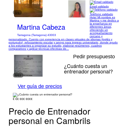
Email validado
1/1
Teléfono validado
Hola! Mi nombre es
Martina y me dedico a
Martina Cabeza
la enseñanza en
diferentes áreas,
ofreciendo un
acompañamiento
Tarragona (Tarragona) 43003
cercano y
personalizado. Cuento con experiencia en clases virtuales de idiomas (inglés y
portugués), reforzamiento escolar y apoyo para ingreso universitario, donde ayudo
a los estudiantes a organizar su estudio, elaborar resúmenes, cuadros
comparativos y aplicar técnicas efectivas de...
Pedir presupuesto
¿Cuánto cuesta un
entrenador personal?
1/12
Ver guía de precios
€
€€
€€€
€€€€
Precio de Entrenador
personal en Cambrils