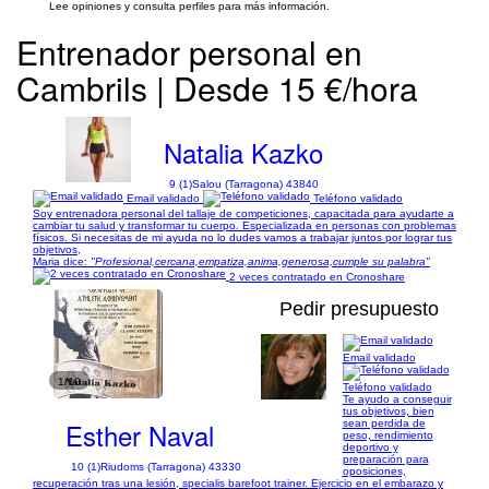
Lee opiniones y consulta perfiles para más información.
Entrenador personal en
Cambrils | Desde 15 €/hora
Natalia Kazko
9 (1)
Salou (Tarragona) 43840
Email validado
Teléfono validado
Soy entrenadora personal del tallaje de competiciones, capacitada para ayudarte a
cambiar tu salud y transformar tu cuerpo. Especializada en personas con problemas
físicos. Si necesitas de mi ayuda no lo dudes vamos a trabajar juntos por lograr tus
objetivos,
Maria dice:
"Profesional,cercana,empatiza,anima,generosa,cumple su palabra"
2 veces contratado en Cronoshare
Pedir presupuesto
Email validado
1/10
Teléfono validado
Te ayudo a conseguir
tus objetivos, bien
Esther Naval
sean perdida de
peso, rendimiento
deportivo y
preparación para
10 (1)
Riudoms (Tarragona) 43330
oposiciones,
recuperación tras una lesión, specialis barefoot trainer. Ejercicio en el embarazo y