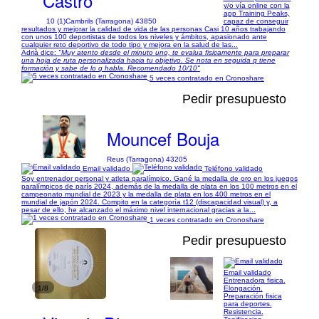
Castro
y/o vía online con la
app Training Peaks,
10 (1)
Cambrils (Tarragona) 43850
capaz de conseguir
resultados y mejorar la calidad de vida de las personas Casi 10 años trabajando
con unos 100 deportistas de todos los niveles y ámbitos, apasionado ante
cualquier reto deportivo de todo tipo y mejora en la salud de las...
Adrià dice:
"Muy atento desde el minuto uno, te evalua fisicamente para preparar
una hoja de ruta personalizada hacia tu objetivo. Se nota en seguida q tiene
formación y sabe de lo q habla. Recomendado 10/10"
5 veces contratado en Cronoshare
Pedir presupuesto
Mouncef Bouja
Reus (Tarragona) 43205
Email validado
Teléfono validado
Soy entrenador personal y atleta paralímpico. Gané la medalla de oro en los juegos
paralímpicos de parís 2024, además de la medalla de plata en los 100 metros en el
campeonato mundial de 2023 y la medalla de plata en los 400 metros en el
mundial de japón 2024. Compito en la categoría t12 (discapacidad visual) y, a
pesar de ello, he alcanzado el máximo nivel internacional gracias a la...
1 veces contratado en Cronoshare
Pedir presupuesto
Email validado
Entrenadora fisica.
1/8
Elongación.
Preparación fisica
para deportes.
Resistencia.