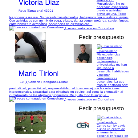
Victoria Diaz
Tonificacion.
Musculacion. No es
necesario experiencia
previa o actividad
Reus (Tarragona) 43201
previa alguna. Todxs
lxs podemos realizar. No necesitamos elementos, trabajamos con nuestros cuerpos.
Con actividades con un mix de yoga, pilates, danza contemporánea, cardio, fitness,
entretenimiento acrobático, secuencias de ejercicios con...
1 veces contratado en Cronoshare
Pedir presupuesto
Email validado
Mis experiencias
1/14
personales,
profesionales y
universitarias me han
impulsado a
Mario Tirloni
desarrollar habilidades
y mejorar
características
personales. La que
10 (1)
Cambrils (Tarragona) 43850
mas se destacan son:
puntualidad, pro-actividad, responsabilidad, el buen manejo de las relaciones
interpersonales, capacidad para el trabajo en equipo, así como la orientación al
cumplimiento de los objetivos propuestos. Me gusta todo lo implique...
5 veces contratado en Cronoshare
Pedir presupuesto
Email validado
Centro cen by david
1/2
ruiz es un centro de
entrenamiento
personal enfocado en