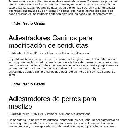
Tenemos un border collie desde los dos meses ahora tiene 7 meses , se porta bien
pero creemos que es el momento para ensenyarle conductas correctas y a hacer
caso a las llamadas, todabia se hace algun pipi por las noches y al tener terraza
queremos ensenyarle que en el patio no tiene que hacer las necesidades, nos
hace agujeros en las jardineras cuando esta solo en casa y no sabemos como...
Pide Precio Gratis
Adiestradores Caninos para
modificación de conductas
Publicado el 29-4-2019 en Vilafranca del Penedès (Barcelona)
El problema básicamente es que necesitaría saber gestionar a la hora de pasear
su comportamiento con otros perros, ya que a la hora de pasear, cuando ve a otro
perro se excita mucho y no hay manera de acercarla a otros perros porque marca y
sobretodo me da miedo que muerda a alguno. Los paseos son bastante
estresantes porque siempre tienes que estar pendiente de si hay mas perros, de
como...
Pide Precio Gratis
Adiestradores de perros para
mestizo
Publicado el 16-1-2024 en Vilafranca del Penedès (Barcelona)
He adoptado un perrito y me gustaria, ahora wue es pequeño, poder corregir todas
esas pequeñas cositas que ahora son tonterias pero en un futuro acaban siendo
problemas, me gustaria que el comportamiento de mi perro y su obediencia fiera