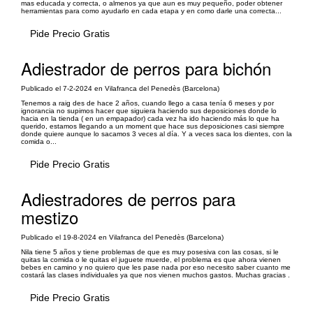
mas educada y correcta, o almenos ya que aun es muy pequeño, poder obtener
herramientas para como ayudarlo en cada etapa y en como darle una correcta...
Pide Precio Gratis
Adiestrador de perros para bichón
Publicado el 7-2-2024 en Vilafranca del Penedès (Barcelona)
Tenemos a raig des de hace 2 años, cuando llego a casa tenía 6 meses y por
ignorancia no supimos hacer que siguiera haciendo sus deposiciones donde lo
hacia en la tienda ( en un empapador) cada vez ha ido haciendo más lo que ha
querido, estamos llegando a un moment que hace sus deposiciones casi siempre
donde quiere aunque lo sacamos 3 veces al día. Y a veces saca los dientes, con la
comida o...
Pide Precio Gratis
Adiestradores de perros para
mestizo
Publicado el 19-8-2024 en Vilafranca del Penedès (Barcelona)
Nila tiene 5 años y tiene problemas de que es muy posesiva con las cosas, si le
quitas la comida o le quitas el juguete muerde, el problema es que ahora vienen
bebes en camino y no quiero que les pase nada por eso necesito saber cuanto me
costará las clases individuales ya que nos vienen muchos gastos. Muchas gracias .
Pide Precio Gratis