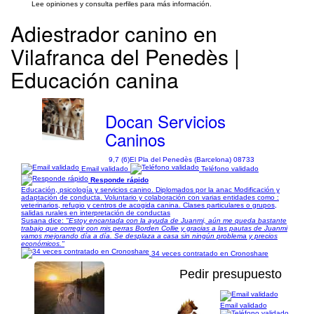
Lee opiniones y consulta perfiles para más información.
Adiestrador canino en
Vilafranca del Penedès |
Educación canina
Docan Servicios
Caninos
9,7 (6)
El Pla del Penedès (Barcelona) 08733
Email validado
Teléfono validado
Responde rápido
Educación, psicología y servicios canino. Diplomados por la anac Modificación y
adaptación de conducta. Voluntario y colaboración con varias entidades como :
veterinarios, refugio y centros de acogida canina. Clases particulares o grupos,
salidas rurales en interpretación de conductas
Susana dice:
"Estoy encantada con la ayuda de Juanmi, aún me queda bastante
trabajo que corregir con mis perras Borden Collie y gracias a las pautas de Juanmi
vamos mejorando día a día. Se desplaza a casa sin ningún problema y precios
económicos."
34 veces contratado en Cronoshare
Pedir presupuesto
Email validado