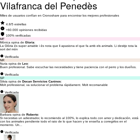
Vilafranca del Penedès
Miles de usuarios confían en Cronoshare para encontrar los mejores profesionales
4.8/5 estrellas
+60.000 opiniones recibidas
100% verificadas
MF
Mónica opina de
Gloria
:
La Glòria és super amable i és nota que li apasiona el que fa amb els animals. Li desitjo tota la
sort del món
Verificada
NR
Nuria opina de
Leo
:
Buen profesional. Sabe escuchar las necesidades y tiene paciencia con el perro y los dueños.
Verificada
SP
Silvia opina de
Docan Servicios Caninos
:
Molt professional, va solucionar el problema ràpidament. Molt recomanable
Verificada
Barbara opina de
Roberto
:
Si necesitas un adiestrador, lo recomiendo al 100%, lo explica todo con amor y dedicación, está
con los animales pendiente todo el rato de lo que hacen y te enseña a corregirlos en el
momento. Un...
Verificada