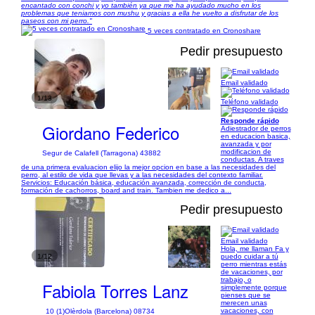
encantado con conchi y yo también ya que me ha ayudado mucho en los
problemas que teniamos con mushu y gracias a ella he vuelto a disfrutar de los
paseos con mi perro."
5 veces contratado en Cronoshare
Pedir presupuesto
Email validado
1/13
Teléfono validado
Responde rápido
Giordano Federico
Adiestrador de perros
en educacion basica,
avanzada y por
modificacion de
Segur de Calafell (Tarragona) 43882
conductas. A traves
de una primera evaluacion elijo la mejor opcion en base a las necesidades del
perro, al estilo de vida que llevas y a las necesidades del contexto familiar.
Servicios: Educación básica, educación avanzada, corrección de conducta,
formación de cachorros, board and train. Tambien me dedico a...
Pedir presupuesto
Email validado
Hola, me llaman Fa y
1/12
puedo cuidar a tú
perro mientras estás
de vacaciones, por
trabajo, o
Fabiola Torres Lanz
simplemente porque
pienses que se
merecen unas
vacaciones, con
10 (1)
Olèrdola (Barcelona) 08734