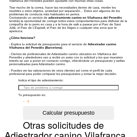
Vilafranca del Penedès pueden ayudarte con muchas otras cosas.
Tirar mucho de la correa, hacer las necesidades dentro de casa, morder los
muebles u otros objetos, ansiedad por separación… Estos son algunos de los
problemas de conducta más habituales en perros.
Contratando un servicio de
adiestramiento canino en Vilafranca del Penedès
tendrás la oportunidad de corregir todos estos comportamientos para disfrutar de la
compañía de tu perro en casa y a la hora de salir a pasear por el Parc de Sant
Julià, el Parc de L’Espirall, el Parc de les Sitges o cualquier otra zona que te
apetezca.
¿Cómo funciona?
- Explica tu solicitud de presupuesto para el servicio de
Adiestrador canino
Vilafranca del Penedès (Barcelona)
.
- Cientos de profesionales de Adiestrador canino ubicados en Vilafranca del
Penedès y alrededores van a recibir un aviso con tu solicitud y los que muestren
interés se van a poner en contacto contigo, ofreciéndote un presupuesto y tarifas
personalizadas para Adiestrador canino.
- Puedes ver las valoraciones de otros clientes así como el perfil de cada
profesional para poder comparar los presupuestos y tomar la mejor decisión.
Indica el tipo de adiestramiento:
Tu presupuesto es:
– €
Otras solicitudes de
Adiestrador canino Vilafranca