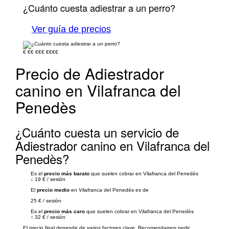
¿Cuánto cuesta adiestrar a un perro?
Ver guía de precios
€
€€
€€€
€€€€
Precio de Adiestrador
canino en Vilafranca del
Penedès
¿Cuánto cuesta un servicio de
Adiestrador canino en Vilafranca del
Penedès?
Es el
precio más barato
que suelen cobrar en Vilafranca del Penedès
↓
19 €
/
sesión
El
precio medio
en Vilafranca del Penedès es de
25 €
/
sesión
Es el
precio más caro
que suelen cobrar en Vilafranca del Penedès
↑
32 €
/
sesión
El precio final depende de varios factores clave. Recomendamos pedir