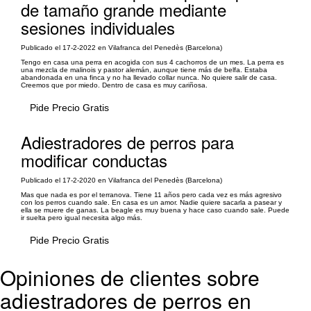
de tamaño grande mediante
sesiones individuales
Publicado el 17-2-2022 en Vilafranca del Penedès (Barcelona)
Tengo en casa una perra en acogida con sus 4 cachorros de un mes. La perra es
una mezcla de malinois y pastor alemán, aunque tiene más de belfa. Estaba
abandonada en una finca y no ha llevado collar nunca. No quiere salir de casa.
Creemos que por miedo. Dentro de casa es muy cariñosa.
Pide Precio Gratis
Adiestradores de perros para
modificar conductas
Publicado el 17-2-2020 en Vilafranca del Penedès (Barcelona)
Mas que nada es por el terranova. Tiene 11 años pero cada vez es más agresivo
con los perros cuando sale. En casa es un amor. Nadie quiere sacarla a pasear y
ella se muere de ganas. La beagle es muy buena y hace caso cuando sale. Puede
ir suelta pero igual necesita algo más.
Pide Precio Gratis
Opiniones de clientes sobre
adiestradores de perros en