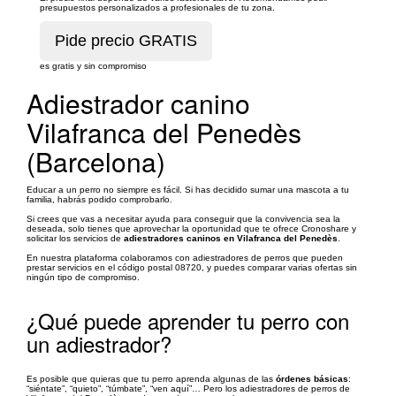
presupuestos personalizados a profesionales de tu zona.
es gratis y sin compromiso
Adiestrador canino
Vilafranca del Penedès
(Barcelona)
Educar a un perro no siempre es fácil. Si has decidido sumar una mascota a tu
familia, habrás podido comprobarlo.
Si crees que vas a necesitar ayuda para conseguir que la convivencia sea la
deseada, solo tienes que aprovechar la oportunidad que te ofrece Cronoshare y
solicitar los servicios de
adiestradores caninos en Vilafranca del Penedès
.
En nuestra plataforma colaboramos con adiestradores de perros que pueden
prestar servicios en el código postal 08720, y puedes comparar varias ofertas sin
ningún tipo de compromiso.
¿Qué puede aprender tu perro con
un adiestrador?
Es posible que quieras que tu perro aprenda algunas de las
órdenes básicas
:
“siéntate”, “quieto”, “túmbate”, “ven aquí”… Pero los adiestradores de perros de