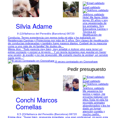
Email validado
1/8
Teléfono validado
Hola! Me llamo Silvia,
tengo 35 años y soy
Silvia Adame
una apasionada de
los animales. Soy
Educadora Canina y
Técnica en
9 (1)
Vilafranca del Penedès (Barcelona) 08720
Modificación de
Conducta. Tengo experiencia con perros toda mi vida y he trabajado en
Residencias Caninas y Protectoras por más de 5 años. Doy clases de modificación
de conductas indeseadas y también hago paseos diarios. Cuidaré de tu mascota
como a uno más de mi familia! No dudes de...
Mireia dice:
"Todo parecía muy bien, muy amable e incluso vino para tener un
primer contacto y concer a mi perro... Y en teoría teníamos que quedar en hacer
una sesión, le escribí y no me respondió. Me extrañó mucho la verdad, un servicio
nada serio..."
8 veces contratado en Cronoshare
Pedir presupuesto
Email validado
1/7
Teléfono validado
Me apasiona los
perros y gatos, me
Conchi Marcos
encanta trabajar con
ellos.Toda mi vida he
recogido animales
Comellas
abandonados y les he
dado un hogar,
atención,comida y
8,5 (2)
Vilafranca del Penedès (Barcelona) 08720
mucho cariño .
Emma dice:
"Super bien, respuesta inmediata, una gran profesional, mi perro esta