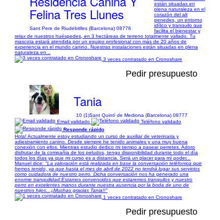
Residencia Canina Y
están situadas en
Felina Tres Llunes
plena naturaleza en el
corazón del alt
penedes, un entorno
idílico y tranquilo que
Sant Pere de Riudebitlles (Barcelona) 08776
facilita el bienestar y
relax de nuestros huéspedes, en 3 hectáreas de terreno totalmente vallado. Tu
mascota estará atendida por un equipo profesional con más de 20 años de
experiencia en el mundo canino. Nuestras instalaciones están situadas en plena
naturaleza en...
3 veces contratado en Cronoshare
Pedir presupuesto
Tania
10 (1)
Sant Quintí de Mediona (Barcelona) 08777
Email validado
Teléfono validado
Responde rápido
Hola! Actualmente estoy estudiando un curso de auxiliar de veterinaria y
adiestramiento canino. Desde siempre he tenido animales y una muy buena
conexión con ellos. Mientras estudio dedico mi tiempo a pasear perretes. Adoro
disfrutar de la compañia de los peludos, tengo disponibilidad durante todo el día
todos los días ya que mi curso es a distancia. Será un placer para mí poder...
Manuel dice:
"La valoración está realizada en base la conversación teléfonica que
hemos tenido, ya que hasta el mes de abril de 2022 no tendrá lugar sus servicios
como cuidadora de nuestro perro. Dicha conversación nos ha generado una
enorme tranquilidad:Estamos convencidos que estaremos tranquilos y nuestro
perro en excelentes manos durante nuestra ausencia por la boda de uno de
nuestros hijos...¡¡Muchas gracias Tania!!"
1 veces contratado en Cronoshare
Pedir presupuesto