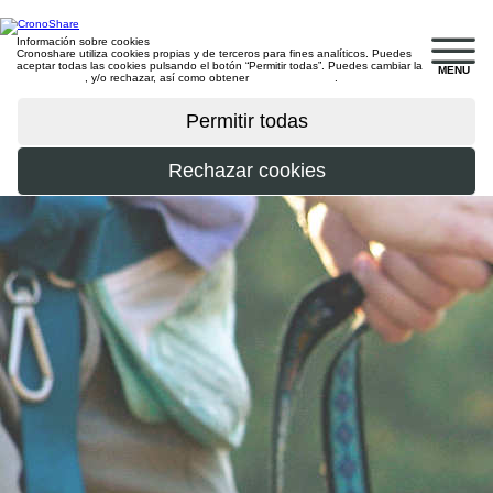
Información sobre cookies
Cronoshare utiliza cookies propias y de terceros para fines analíticos. Puedes
aceptar todas las cookies pulsando el botón “Permitir todas”. Puedes cambiar la
MENU
configuración
, y/o rechazar, así como obtener
más información
.