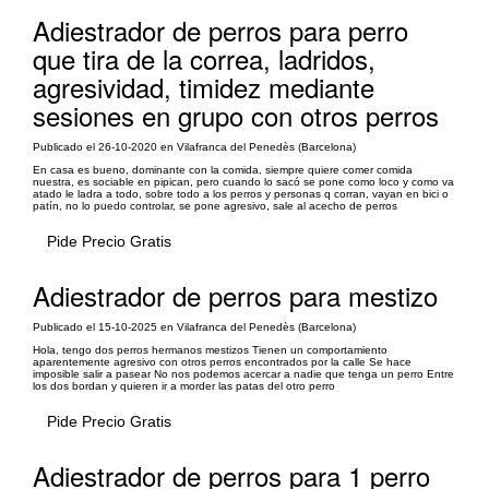
Adiestrador de perros para perro
que tira de la correa, ladridos,
agresividad, timidez mediante
sesiones en grupo con otros perros
Publicado el 26-10-2020 en Vilafranca del Penedès (Barcelona)
En casa es bueno, dominante con la comida, siempre quiere comer comida
nuestra, es sociable en pipican, pero cuando lo sacó se pone como loco y como va
atado le ladra a todo, sobre todo a los perros y personas q corran, vayan en bici o
patín, no lo puedo controlar, se pone agresivo, sale al acecho de perros
Pide Precio Gratis
Adiestrador de perros para mestizo
Publicado el 15-10-2025 en Vilafranca del Penedès (Barcelona)
Hola, tengo dos perros hermanos mestizos Tienen un comportamiento
aparentemente agresivo con otros perros encontrados por la calle Se hace
imposible salir a pasear No nos podemos acercar a nadie que tenga un perro Entre
los dos bordan y quieren ir a morder las patas del otro perro
Pide Precio Gratis
Adiestrador de perros para 1 perro