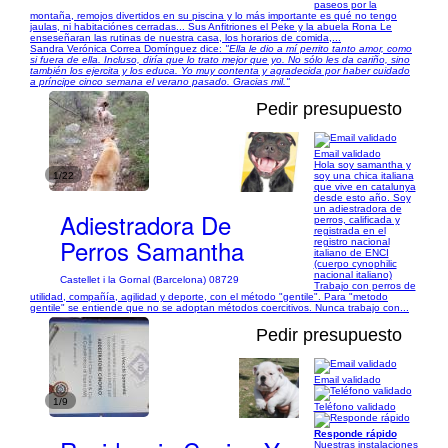
paseos por la
montaña, remojos divertidos en su piscina y lo más importante es qué no tengo
jaulas, ni habitaciónes cerradas... Sus Anfitriones el Peke y la abuela Rona Le
enseseñaran las rutinas de nuestra casa, los horarios de comida,...
Sandra Verónica Correa Domínguez dice:
"Ella le dio a mí perrito tanto amor, como
si fuera de ella. Incluso, diría que lo trato mejor que yo. No sólo les da cariño, sino
también los ejercita y los educa. Yo muy contenta y agradecida por haber cuidado
a príncipe cinco semana el verano pasado. Gracias mil."
Pedir presupuesto
Email validado
Hola soy samantha y
1/22
soy una chica italiana
que vive en catalunya
desde esto año. Soy
un adiestradora de
Adiestradora De
perros, calificada y
registrada en el
Perros Samantha
registro nacional
italiano de ENCI
(cuerpo cynophilic
nacional italiano)
Castellet i la Gornal (Barcelona) 08729
Trabajo con perros de
utilidad, compañía, agilidad y deporte, con el método "gentile". Para "metodo
gentile" se entiende que no se adoptan métodos coercitivos. Nunca trabajo con...
Pedir presupuesto
Email validado
1/9
Teléfono validado
Responde rápido
Nuestras instalaciones