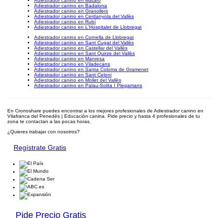
Adiestrador canino en Mataró
Adiestrador canino en Badalona
Adiestrador canino en Granollers
Adiestrador canino en Cerdanyola del Vallès
Adiestrador canino en Rubí
Adiestrador canino en L'Hospitalet de Llobregat
Adiestrador canino en Cornella de Llobregat
Adiestrador canino en Sant Cugat del Vallès
Adiestrador canino en Castellar del Vallès
Adiestrador canino en Sant Quirze del Vallès
Adiestrador canino en Manresa
Adiestrador canino en Viladecans
Adiestrador canino en Santa Coloma de Gramenet
Adiestrador canino en Sant Celoni
Adiestrador canino en Mollet del Vallès
Adiestrador canino en Palau-Solita I Plegamans
En Cronoshare puedes encontrar a los mejores profesionales de Adiestrador canino en
Vilafranca del Penedès | Educación canina. Pide precio y hasta 4 profesionales de tu
zona te contactan a las pocas horas.
¿Quieres trabajar con nosotros?
Regístrate Gratis
Pide Precio Gratis