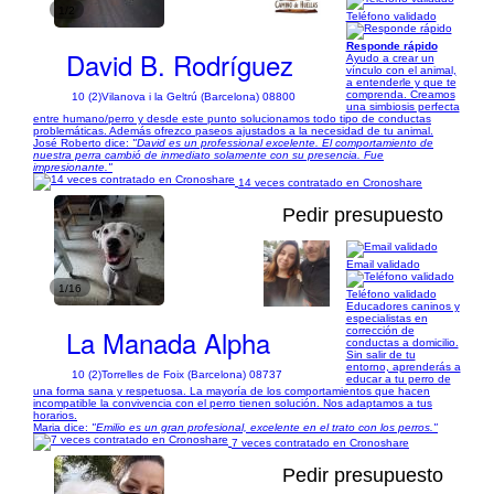
1/2
Teléfono validado
Responde rápido
David B. Rodríguez
Ayudo a crear un
vínculo con el animal,
a entenderle y que te
comprenda. Creamos
10 (2)
Vilanova i la Geltrú (Barcelona) 08800
una simbiosis perfecta
entre humano/perro y desde este punto solucionamos todo tipo de conductas
problemáticas. Además ofrezco paseos ajustados a la necesidad de tu animal.
José Roberto dice:
"David es un professional excelente. El comportamiento de
nuestra perra cambió de inmediato solamente con su presencia. Fue
impresionante."
14 veces contratado en Cronoshare
Pedir presupuesto
Email validado
1/16
Teléfono validado
Educadores caninos y
especialistas en
La Manada Alpha
corrección de
conductas a domicilio.
Sin salir de tu
entorno, aprenderás a
10 (2)
Torrelles de Foix (Barcelona) 08737
educar a tu perro de
una forma sana y respetuosa. La mayoría de los comportamientos que hacen
incompatible la convivencia con el perro tienen solución. Nos adaptamos a tus
horarios.
Maria dice:
"Emilio es un gran profesional, excelente en el trato con los perros."
7 veces contratado en Cronoshare
Pedir presupuesto