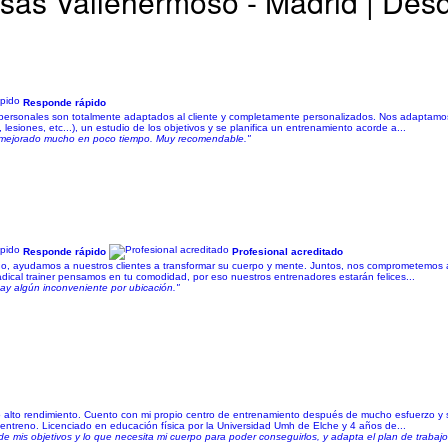
sas Vallehermoso - Madrid | Des
Responde rápido
ales son totalmente adaptados al cliente y completamente personalizados. Nos adaptamos a la
, lesiones, etc...), un estudio de los objetivos y se planifica un entrenamiento acorde a...
e mejorado mucho en poco tiempo. Muy recomendable."
Responde rápido
Profesional acreditado
iño, ayudamos a nuestros clientes a transformar su cuerpo y mente. Juntos, nos comprometemos 
adical trainer pensamos en tu comodidad, por eso nuestros entrenadores estarán felices...
ay algún inconveniente por ubicación."
alto rendimiento. Cuento con mi propio centro de entrenamiento después de mucho esfuerzo y sac
ntreno. Licenciado en educación física por la Universidad Umh de Elche y 4 años de...
e mis objetivos y lo que necesita mi cuerpo para poder conseguirlos, y adapta el plan de traba