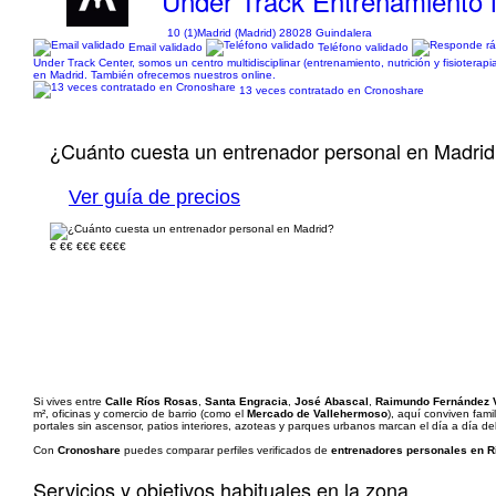
Under Track Entrenamiento N
10 (1)
Madrid (Madrid) 28028 Guindalera
Email validado
Teléfono validado
Under Track Center, somos un centro multidisciplinar (entrenamiento, nutrición y fisiotera
en Madrid. También ofrecemos nuestros online.
13 veces contratado en Cronoshare
¿Cuánto cuesta un entrenador personal en Madri
Ver guía de precios
€
€€
€€€
€€€€
Si vives entre
Calle Ríos Rosas
,
Santa Engracia
,
José Abascal
,
Raimundo Fernández V
m², oficinas y comercio de barrio (como el
Mercado de Vallehermoso
), aquí conviven fam
portales sin ascensor, patios interiores, azoteas y parques urbanos marcan el día a día de
Con
Cronoshare
puedes comparar perfiles verificados de
entrenadores personales en R
Servicios y objetivos habituales en la zona