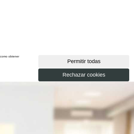
sí como obtener
más