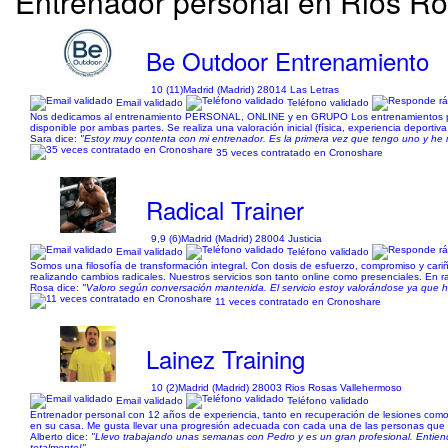
Entrenador personal en Rios Ro
Be Outdoor Entrenamiento
10 (11)
Madrid (Madrid) 28014 Las Letras
Email validado
Teléfono validado
Nos dedicamos al entrenamiento PERSONAL, ONLINE y en GRUPO Los entrenamientos person
disponible por ambas partes. Se realiza una valoración inicial (física, experiencia deportiva
Sara dice:
"Estoy muy contenta con mi entrenador. Es la primera vez que tengo uno y h
35 veces contratado en Cronoshare
Radical Trainer
9,9 (6)
Madrid (Madrid) 28004 Justicia
Email validado
Teléfono validado
Somos una filosofía de transformación integral. Con dosis de esfuerzo, compromiso y car
realizando cambios radicales. Nuestros servicios son tanto online como presenciales. En r
Rosa dice:
"Valoro según conversación mantenida. El servicio estoy valorándose ya que h
11 veces contratado en Cronoshare
Lainez Training
10 (2)
Madrid (Madrid) 28003 Rios Rosas Vallehermoso
Email validado
Teléfono validado
Entrenador personal con 12 años de experiencia, tanto en recuperación de lesiones como 
en su casa. Me gusta llevar una progresión adecuada con cada una de las personas que e
Alberto dice:
"Llevo trabajando unas semanas con Pedro y es un gran profesional. Entiend
totalmente!"