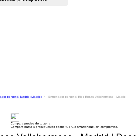
ador personal Madrid (Madrid)
Entrenador personal Rios Rosas Vallehermoso - Madrid
Compara precios de tu zona
Compara hasta 4 presupuestos desde tu PC o smartphone, sin compromiso.