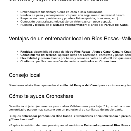
Entrenamiento funcional y fuerza en casa o sala comunitaria.
Pérdida de peso y recomposición corporal con seguimiento nutricional básico.
Preparación para oposiciones y pruebas físicas (policía, bomberos, etc.).
Corrección postural para teletrabajo en viviendas con poco espacio.
Running y técnica en el
Estadio Vallehermoso
y el anillo del
Parque del Canal
.
Ventajas de un entrenador local en Ríos Rosas–Va
Rapidez
: disponibilidad cerca de
Metro Ríos Rosas
,
Alonso Cano
,
Canal
o
Cuat
Conocimiento del terreno
: optimiza rutas por Castellana, escaleras y patios; s
Flexibilidad y precio
: bonos por barrio y sesiones cortas de 45–60 min que enca
Confianza
: perfiles con reseñas de vecinos verificados en
Cronoshare
.
Consejo local
Si entrenas al aire libre, aprovecha el
anillo del Parque del Canal
para cardio suave y la
Cómo te ayuda Cronoshare
Describe tu objetivo (entrenador personal en Vallehermoso para bajar 5 kg, coach a domici
comunidad o parque más cercano con un profesional de confianza del propio barrio.
Busques
entrenador personal en Ríos Rosas
,
entrenadores en Vallehermoso
o
precio
¿Cómo funciona?
- Explica tu solicitud de presupuesto para el servicio de
Entrenador personal Rios Rosas