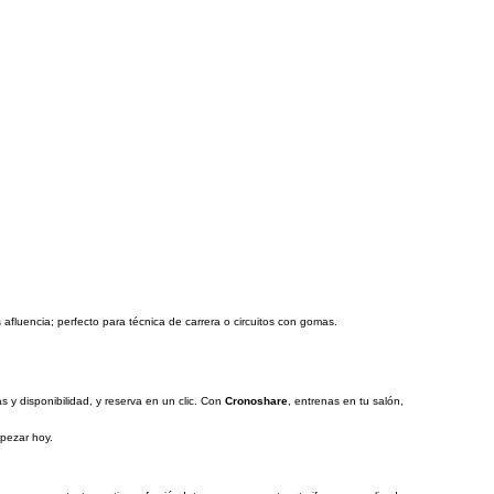
afluencia; perfecto para técnica de carrera o circuitos con gomas.
 y disponibilidad, y reserva en un clic. Con
Cronoshare
, entrenas en tu salón,
mpezar hoy.