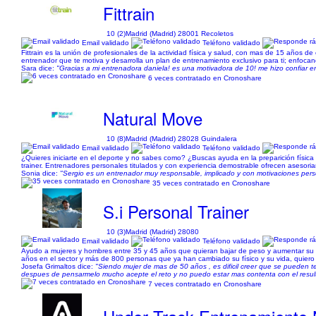
Fittrain
10 (2)
Madrid (Madrid) 28001 Recoletos
Email validado
Teléfono validado
Fittrain es la unión de profesionales de la actividad física y salud, con mas de 15 años d
entrenador que te motiva y desarrolla un plan de entrenamiento exclusivo para ti; enfocando
Sara dice:
"Gracias a mi entrenadora daniela! es una motivadora de 10! me hizo confiar e
6 veces contratado en Cronoshare
Natural Move
10 (8)
Madrid (Madrid) 28028 Guindalera
Email validado
Teléfono validado
¿Quieres iniciarte en el deporte y no sabes como? ¿Buscas ayuda en la preparición física
trainer. Entrenadores personales titulados y con experiencia demostrable ofrecen asesoriamie
Sonia dice:
"Sergio es un entrenador muy responsable, implicado y con motivaciones per
35 veces contratado en Cronoshare
S.i Personal Trainer
10 (3)
Madrid (Madrid) 28080
Email validado
Teléfono validado
Ayudo a mujeres y hombres entre 35 y 45 años que quieran bajar de peso y aumentar su 
años en el sector y más de 800 personas que ya han cambiado su físico y su vida, quiero 
Josefa Grimaltos dice:
"Siendo mujer de mas de 50 años , es dificil creer que se pueden t
despues de pensarmelo mucho acepte el reto y no puedo estar mas contenta con el resul
7 veces contratado en Cronoshare