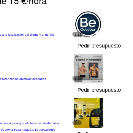
de 15 €/hora
 localización del cliente y al horario
1/22
Pedir presupuesto
a alcanzar los objetivos deseados
1/13
Pedir presupuesto
rificio para que el cliente se sienta como
1/7
jo de forma personalizada. Lo recomiendo