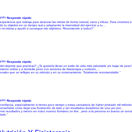
Responde rápido
e experiencia que trabaja para alcanzar las metas de forma natural, sana y eficaz. Para nosotros 
 tu objetivo en un tiempo real y adaptando la intensidad del ejercicio a tu...
n mi misma y ayudó a conseguir mis objetivos. Recomiendo a todos!!"
Responde rápido
 del deporte que practicas? ¿Te gustaría llevar un estilo de vida más saludable y/o bajar de pe
nto online y a domicilio junto con servicios de fisioterapia y nutrición....
sonales que se reflejan en su método y en su entrenamiento. Totalmente recomendable."
Responde rápido
confianza, especialmente si tienes poco tiempo y estas cansado/a de haber probado mil método
enseñarte como dejar esa frustración de lado y ver resultados duraderos de una vez por...
ener resultados y menos en estos nuevos formatos on line , pero si la persona es buena se cons
tado."