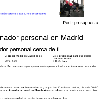
posición corporal y salud. Nos encontramos
1/8
Pedir presupuesto
enador personal en Madrid
dor personal cerca de ti
El
precio medio
en Madrid es de
Es el
precio más caro
que suelen
cobrar en Madrid
20 €
/
hora
↑
40 €
/
hora
res clave. Recomendamos pedir presupuestos personalizados a entrenadores personales
llehermoso es un enclave residencial y muy activo. Con fincas clásicas, pisos de 60–90
rar un
entrenador personal en Chamberí
que se adapte a tu horario y espacio es clave:
libre o en tu comunidad, sin perder tiempo en desplazamientos.