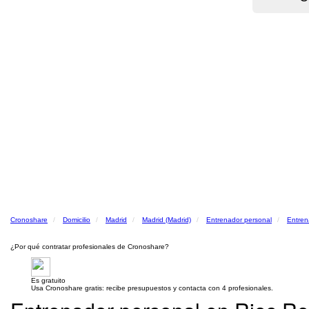
Cronoshare
Domicilio
Madrid
Madrid (Madrid)
Entrenador personal
Entren
¿Por qué contratar profesionales de Cronoshare?
Es gratuito
Usa Cronoshare gratis: recibe presupuestos y contacta con 4 profesionales.