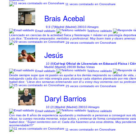
11 veces contratado en Cronoshare
Brais Acebal
9,9 (7)
Madrid (Madrid) 28010 Almagro
Email validado
Teléfono validado
Licienciado en ciencias de la actividad física y fisioterapia + máster en psicología deporti
Luis dice:
"Excelente preparador, metódico y profesional. Muy buen trato y clases amenas
29 veces contratado en Cronoshare
Jesús
10 (8)
Col·legi Oficial de Llicenciats en Educació Física i Cièn
Madrid (Madrid) 28039 Bellas Vistas
Email validado
Teléfono validado
Desde siempre supe que mi pasión es ayudar a los demás mejorando su calidad de vida, a 
trabajando cada día con más energía para alcanzar cada objetivo planteado por mis clie
Isabel dice:
"Llevo dos semanas entrenando con él u estoy muy contenta con su profesion
25 veces contratado en Cronoshare
Daryl Barrios
10 (21)
Madrid (Madrid) 28010 Almagro
Email validado
Teléfono validado
Con mas de 8 años de experiencia ayudando y motivando a personas a conseguir sus obj
eficaz. tu cuerpo necesita moverse, estar activo, y entrenar de forma constantemente vari
Isabel dice:
"Súper contentos con el. Cada día hacemos una cosa distinta. Muy pendient
recomendable!!!!"
11 veces contratado en Cronoshare