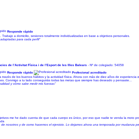
Responde rápido
va. Trabajo a domicilio, sesiones totalmente individualizadas en base a objetivos personales.
 adaptadas para cada perfil"
cies de l’Activitat Física i de l’Esport de les Illes Balears
- Nº de colegiado: 54058
Responde rápido
Profesional acreditado
través de los buenos hábitos y la actividad física. Ahora con más de diez años de experiencia 
ntes. Conmigo a tu lado conseguirás todas las metas que siempre has deseado y pensaste...
alidad y cómo sabe medir mis fuerzas"
etivos me he dado cuenta de que cada cuerpo es único, por eso que nadie te venda la moto p
ada
e de nosotros y de como hacemos el ejercicio. Lo dejamos ahora una temporada por mudanza pe