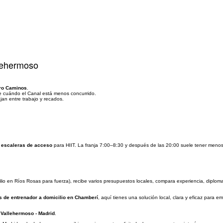
llehermoso
ro Caminos
.
abe cuándo el Canal está menos concurrido.
jan entre trabajo y recados.
s
escaleras de acceso
para HIIT. La franja 7:00–8:30 y después de las 20:00 suele tener menos 
lio en Ríos Rosas para fuerza), recibe varios presupuestos locales, compara experiencia, diplomas
s de entrenador a domicilio en Chamberí
, aquí tienes una solución local, clara y eficaz para e
 Vallehermoso - Madrid
.