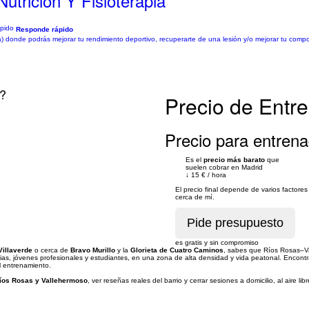
utrición Y Fisioterapia
Responde rápido
pia) donde podrás mejorar tu rendimiento deportivo, recuperarte de una lesión y/o mejorar tu com
d?
Precio de Entr
Precio para entrena
Es el
precio más barato
que
suelen cobrar en Madrid
↓
15 €
/
hora
El precio final depende de varios facto
cerca de mí.
es gratis y sin compromiso
illaverde
o cerca de
Bravo Murillo
y la
Glorieta de Cuatro Caminos
, sabes que Ríos Rosas–Va
ilias, jóvenes profesionales y estudiantes, en una zona de alta densidad y vida peatonal. Encont
l entrenamiento.
íos Rosas y Vallehermoso
, ver reseñas reales del barrio y cerrar sesiones a domicilio, al aire 