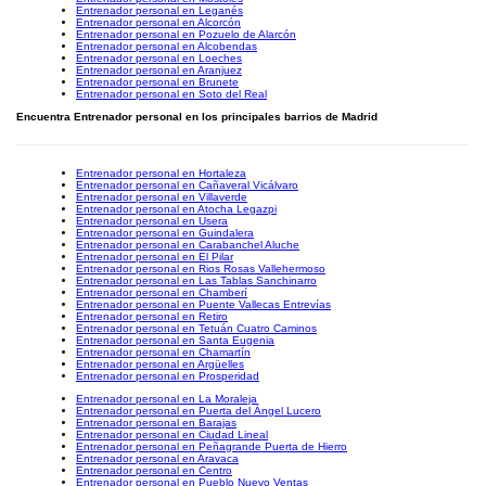
Entrenador personal en Leganés
Entrenador personal en Alcorcón
Entrenador personal en Pozuelo de Alarcón
Entrenador personal en Alcobendas
Entrenador personal en Loeches
Entrenador personal en Aranjuez
Entrenador personal en Brunete
Entrenador personal en Soto del Real
Encuentra Entrenador personal en los principales barrios de Madrid
Entrenador personal en Hortaleza
Entrenador personal en Cañaveral Vicálvaro
Entrenador personal en Villaverde
Entrenador personal en Atocha Legazpi
Entrenador personal en Usera
Entrenador personal en Guindalera
Entrenador personal en Carabanchel Aluche
Entrenador personal en El Pilar
Entrenador personal en Rios Rosas Vallehermoso
Entrenador personal en Las Tablas Sanchinarro
Entrenador personal en Chamberí
Entrenador personal en Puente Vallecas Entrevías
Entrenador personal en Retiro
Entrenador personal en Tetuán Cuatro Caminos
Entrenador personal en Santa Eugenia
Entrenador personal en Chamartín
Entrenador personal en Argüelles
Entrenador personal en Prosperidad
Entrenador personal en La Moraleja
Entrenador personal en Puerta del Ángel Lucero
Entrenador personal en Barajas
Entrenador personal en Ciudad Lineal
Entrenador personal en Peñagrande Puerta de Hierro
Entrenador personal en Aravaca
Entrenador personal en Centro
Entrenador personal en Pueblo Nuevo Ventas