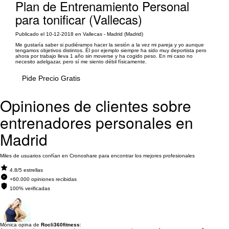
Plan de Entrenamiento Personal
para tonificar (Vallecas)
Publicado el 10-12-2018 en Vallecas - Madrid (Madrid)
Me gustaría saber si pudiéramos hacer la sesión a la vez mi pareja y yo aunque
tengamos objetivos distintos. Él por ejemplo siempre ha sido muy deportista pero
ahora por trabajo lleva 1 año sin moverse y ha cogido peso. En mi caso no
necesito adelgazar, pero sí me siento débil físicamente.
Pide Precio Gratis
Opiniones de clientes sobre
entrenadores personales en
Madrid
Miles de usuarios confían en Cronoshare para encontrar los mejores profesionales
4.8/5 estrellas
+60.000 opiniones recibidas
100% verificadas
Mónica opina de
Rocli360fitness
: