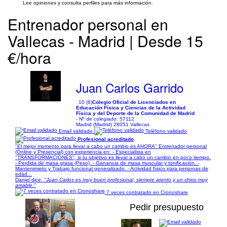
Lee opiniones y consulta perfiles para más información.
Entrenador personal en
Vallecas - Madrid | Desde 15
€/hora
Juan Carlos Garrido
10 (6)
Colegio Oficial de Licenciados en
Educación Física y Ciencias de la Actividad
Física y del Deporte de la Comunidad de Madrid
- Nº de colegiado: 57112
Madrid (Madrid) 28051 Vallecas
Email validado
Teléfono validado
Profesional acreditado
"El mejor momento para llevar a cabo un cambio es AHORA" Entrenador personal
(Online y Presencial) con experiencia en: - Especialista en
"TRANSFORMACIONES", si tu objetivo es llevar a cabo un cambio en poco tiempo.
- Perdida de masa grasa (Peso). - Ganancia de masa muscular y tonificación. -
Mantenimieto y Trabajo funcional generalizado. - Actividad físico para personas de
edad...
Daniel dice:
"Juan Carlos es muy buen profesional, siempre atento y un chico muy
amable."
7 veces contratado en Cronoshare
Pedir presupuesto