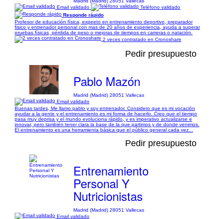
Madrid (Madrid) 28051 Vallecas
Email validado
Teléfono validado
Responde rápido
Profesor de educación física, expeeto en entrenamiento deportivo, preparador
fisico y entrenador personal con mas de 20 años de experiencia, ayuda a superar
pruebas físicas, pérdida de peso o mejoras de tiempos en carreras o natación.
2 veces contratado en Cronoshare
Pedir presupuesto
Pablo Mazón
Madrid (Madrid) 28051 Vallecas
Email validado
Buenas tardes, Me llamo pablo y soy entrenador. Considero que es mi vocación
ayudar a la gente y el entrenamiento es mi forma de hacerlo. Creo que el tiempo
pasa muy deprisa y el mundo evoluciona rápido, y es imperativo actualizarse e
innovar, pero también tener clara la base de la que partimos y de donde venimos.
El entrenamiento es una herramienta básica que el público general cada vez...
Pedir presupuesto
Entrenamiento
Personal Y
Nutricionistas
Madrid (Madrid) 28051 Vallecas
Email validado