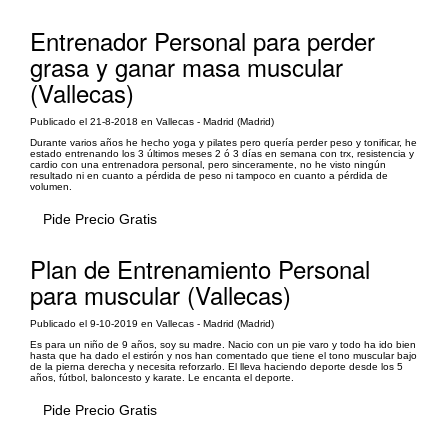
Entrenador Personal para perder
grasa y ganar masa muscular
(Vallecas)
Publicado el 21-8-2018 en Vallecas - Madrid (Madrid)
Durante varios años he hecho yoga y pilates pero quería perder peso y tonificar, he
estado entrenando los 3 últimos meses 2 ó 3 días en semana con trx, resistencia y
cardio con una entrenadora personal, pero sinceramente, no he visto ningún
resultado ni en cuanto a pérdida de peso ni tampoco en cuanto a pérdida de
volumen.
Pide Precio Gratis
Plan de Entrenamiento Personal
para muscular (Vallecas)
Publicado el 9-10-2019 en Vallecas - Madrid (Madrid)
Es para un niño de 9 años, soy su madre. Nacio con un pie varo y todo ha ido bien
hasta que ha dado el estirón y nos han comentado que tiene el tono muscular bajo
de la pierna derecha y necesita reforzarlo. El lleva haciendo deporte desde los 5
años, fútbol, baloncesto y karate. Le encanta el deporte.
Pide Precio Gratis