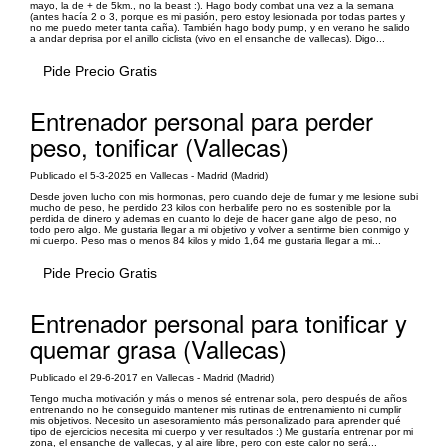
mayo, la de + de 5km., no la beast :). Hago body combat una vez a la semana
(antes hacía 2 o 3, porque es mi pasión, pero estoy lesionada por todas partes y
no me puedo meter tanta caña). También hago body pump, y en verano he salido
a andar deprisa por el anillo ciclista (vivo en el ensanche de vallecas). Digo...
Pide Precio Gratis
Entrenador personal para perder
peso, tonificar (Vallecas)
Publicado el 5-3-2025 en Vallecas - Madrid (Madrid)
Desde joven lucho con mis hormonas, pero cuando deje de fumar y me lesione subi
mucho de peso, he perdido 23 kilos con herbalife pero no es sostenible por la
perdida de dinero y ademas en cuanto lo deje de hacer gane algo de peso, no
todo pero algo. Me gustaria llegar a mi objetivo y volver a sentirme bien conmigo y
mi cuerpo. Peso mas o menos 84 kilos y mido 1,64 me gustaria llegar a mi...
Pide Precio Gratis
Entrenador personal para tonificar y
quemar grasa (Vallecas)
Publicado el 29-6-2017 en Vallecas - Madrid (Madrid)
Tengo mucha motivación y más o menos sé entrenar sola, pero después de años
entrenando no he conseguido mantener mis rutinas de entrenamiento ni cumplir
mis objetivos. Necesito un asesoramiento más personalizado para aprender qué
tipo de ejercicios necesita mi cuerpo y ver resultados :) Me gustaría entrenar por mi
zona, el ensanche de vallecas, y al aire libre, pero con este calor no será...