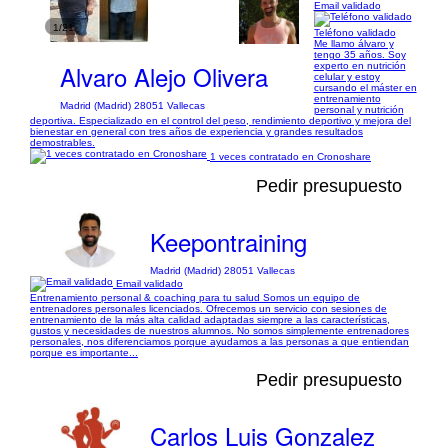
Email validado
1/21
Teléfono validado
Me llamo álvaro y
tengo 35 años. Soy
Alvaro Alejo Olivera
experto en nutrición
celular y estoy
cursando el máster en
entrenamiento
Madrid (Madrid) 28051 Vallecas
personal y nutrición
deportiva. Especializado en el control del peso, rendimiento deportivo y mejora del
bienestar en general con tres años de experiencia y grandes resultados
demostrables.
1 veces contratado en Cronoshare
Pedir presupuesto
Keepontraining
Madrid (Madrid) 28051 Vallecas
Email validado
Entrenamiento personal & coaching para tu salud Somos un equipo de
entrenadores personales licenciados. Ofrecemos un servicio con sesiones de
entrenamiento de la más alta calidad adaptadas siempre a las características,
gustos y necesidades de nuestros alumnos. No somos simplemente entrenadores
personales, nos diferenciamos porque ayudamos a las personas a que entiendan
porque es importante...
Pedir presupuesto
Carlos Luis Gonzalez