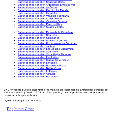
Entrenador personal en Canillejas Rejas
Entrenador personal en Arganzuela Embajadores
Entrenador personal en Vicálvaro
Entrenador personal en Pacífico La Estrella
Entrenador personal en Moratalaz
Entrenador personal en Valverde Fuencarral
Entrenador personal en Campamento
Entrenador personal en Orcasitas Orcasur
Entrenador personal en Pinar del Rey
Entrenador personal en Cuatro Vientos
Entrenador personal en Paseo de la Castellana
Entrenador personal en San Blas
Entrenador personal en Salamanca
Entrenador personal en Numancia Portazgo
Entrenador personal en Hispanoamérica Bernabéu
Entrenador personal en Justicia
Entrenador personal en Las Águilas Buenavista
Entrenador personal en San Isidro
Entrenador personal en Vista Alegre Abrantes
Entrenador personal en Las Letras
Entrenador personal en Ciudad Universitaria
Entrenador personal en Lavapiés
Entrenador personal en Palomeras Bajas
Entrenador personal en Bellas Vistas
Entrenador personal en El Goloso
Entrenador personal en Almagro
Entrenador personal en Recoletos
En Cronoshare puedes encontrar a los mejores profesionales de Entrenador personal en
Vallecas - Madrid | Desde 15 €/hora. Pide precio y hasta 4 profesionales de tu zona te
contactan a las pocas horas.
¿Quieres trabajar con nosotros?
Regístrate Gratis