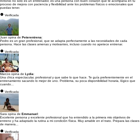
Antonio no solo es un entrenador, es una persona con buen corazón que te acompaña en tu
proceso de mejora con paciencia y flexibilidad ante los problemas físicos o emocionales que
puedas tener.
Verificada
Juan opina de
Peterentrena
:
Pedro es un gran profesional, que se adapta perfectamente a las necesidades de cada
persona. Hace las clases amenas y motivantes, incluso cuando no apetece entrenar.
Verificada
Marcos opina de
Lydia
:
Una chica espectacular, profesional y que sabe lo que hace. Te guía preferentemente en el
entrenamiento sacando lo mejor de uno. Problema, su poca disponibilidad horaria, lógico que
cuando...
Verificada
Sara opina de
Emmanuel
:
Excelente persona y excelente profesional que ha entendido a la primera mis objetivos de
entreno y ha adaptado la rutina a mi condición física. Muy amable en el trato. Prepara las clases
de manera...
Verificada