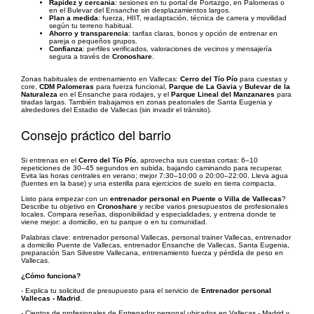
Rapidez y cercanía
: sesiones en tu portal de Portazgo, en Palomeras o
en el Bulevar del Ensanche sin desplazamientos largos.
Plan a medida
: fuerza, HIIT, readaptación, técnica de carrera y movilidad
según tu terreno habitual.
Ahorro y transparencia
: tarifas claras, bonos y opción de entrenar en
pareja o pequeños grupos.
Confianza
: perfiles verificados, valoraciones de vecinos y mensajería
segura a través de
Cronoshare
.
Zonas habituales de entrenamiento en Vallecas:
Cerro del Tío Pío
para cuestas y
core,
CDM Palomeras
para fuerza funcional,
Parque de La Gavia
y
Bulevar de la
Naturaleza
en el Ensanche para rodajes, y el
Parque Lineal del Manzanares
para
tiradas largas. También trabajamos en zonas peatonales de Santa Eugenia y
alrededores del Estadio de Vallecas (sin invadir el tránsito).
Consejo práctico del barrio
Si entrenas en el
Cerro del Tío Pío
, aprovecha sus cuestas cortas: 6–10
repeticiones de 30–45 segundos en subida, bajando caminando para recuperar.
Evita las horas centrales en verano; mejor 7:30–10:00 o 20:00–22:00. Lleva agua
(fuentes en la base) y una esterilla para ejercicios de suelo en tierra compacta.
Listo para empezar con un
entrenador personal en Puente o Villa de Vallecas
?
Describe tu objetivo en
Cronoshare
y recibe varios presupuestos de profesionales
locales. Compara reseñas, disponibilidad y especialidades, y entrena donde te
viene mejor: a domicilio, en tu parque o en tu comunidad.
Palabras clave: entrenador personal Vallecas, personal trainer Vallecas, entrenador
a domicilio Puente de Vallecas, entrenador Ensanche de Vallecas, Santa Eugenia,
preparación San Silvestre Vallecana, entrenamiento fuerza y pérdida de peso en
Vallecas.
¿Cómo funciona?
- Explica tu solicitud de presupuesto para el servicio de
Entrenador personal
Vallecas - Madrid
.
- Cientos de profesionales de Entrenador personal ubicados en Vallecas - Madrid y