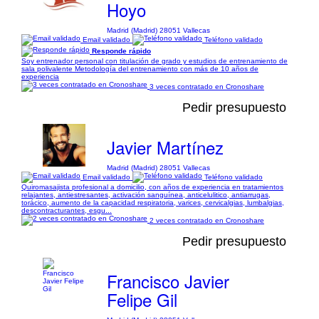
Hoyo
Madrid (Madrid) 28051 Vallecas
Email validado
Teléfono validado
Responde rápido
Soy entrenador personal con titulación de grado y estudios de entrenamiento de
sala polivalente Metodología del entrenamiento con más de 10 años de
experiencia
3 veces contratado en Cronoshare
Pedir presupuesto
Javier Martínez
Madrid (Madrid) 28051 Vallecas
Email validado
Teléfono validado
Quiromasajista profesional a domicilio, con años de experiencia en tratamientos
relajantes, antiestresantes, activación sanguínea, anticelulitico, antiarrugas,
torácico, aumento de la capacidad respiratoria, varices, cervicalgias, lumbalgias,
descontracturantes, esgu...
2 veces contratado en Cronoshare
Pedir presupuesto
Francisco Javier
Felipe Gil