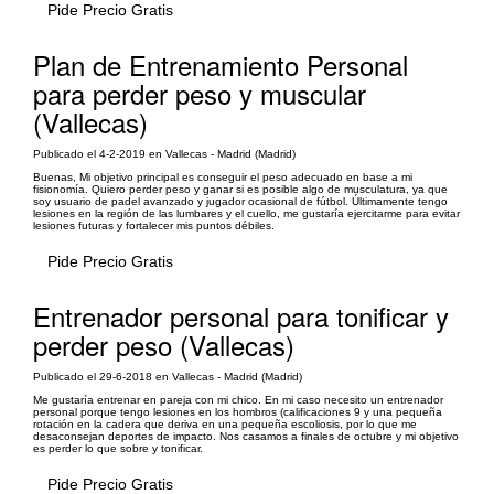
Pide Precio Gratis
Plan de Entrenamiento Personal
para perder peso y muscular
(Vallecas)
Publicado el 4-2-2019 en Vallecas - Madrid (Madrid)
Buenas, Mi objetivo principal es conseguir el peso adecuado en base a mi
fisionomía. Quiero perder peso y ganar si es posible algo de musculatura, ya que
soy usuario de padel avanzado y jugador ocasional de fútbol. Últimamente tengo
lesiones en la región de las lumbares y el cuello, me gustaría ejercitarme para evitar
lesiones futuras y fortalecer mis puntos débiles.
Pide Precio Gratis
Entrenador personal para tonificar y
perder peso (Vallecas)
Publicado el 29-6-2018 en Vallecas - Madrid (Madrid)
Me gustaría entrenar en pareja con mi chico. En mi caso necesito un entrenador
personal porque tengo lesiones en los hombros (calificaciones 9 y una pequeña
rotación en la cadera que deriva en una pequeña escoliosis, por lo que me
desaconsejan deportes de impacto. Nos casamos a finales de octubre y mi objetivo
es perder lo que sobre y tonificar.
Pide Precio Gratis