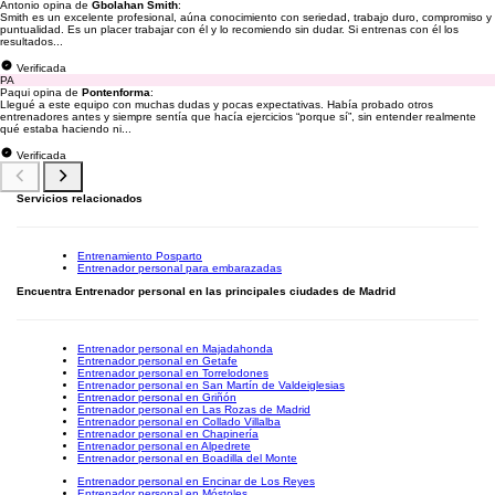
Antonio opina de
Gbolahan Smith
:
Smith es un excelente profesional, aúna conocimiento con seriedad, trabajo duro, compromiso y
puntualidad. Es un placer trabajar con él y lo recomiendo sin dudar. Si entrenas con él los
resultados...
Verificada
PA
Paqui opina de
Pontenforma
:
Llegué a este equipo con muchas dudas y pocas expectativas. Había probado otros
entrenadores antes y siempre sentía que hacía ejercicios “porque sí”, sin entender realmente
qué estaba haciendo ni...
Verificada
Servicios relacionados
Entrenamiento Posparto
Entrenador personal para embarazadas
Encuentra Entrenador personal en las principales ciudades de Madrid
Entrenador personal en Majadahonda
Entrenador personal en Getafe
Entrenador personal en Torrelodones
Entrenador personal en San Martín de Valdeiglesias
Entrenador personal en Griñón
Entrenador personal en Las Rozas de Madrid
Entrenador personal en Collado Villalba
Entrenador personal en Chapinería
Entrenador personal en Alpedrete
Entrenador personal en Boadilla del Monte
Entrenador personal en Encinar de Los Reyes
Entrenador personal en Móstoles