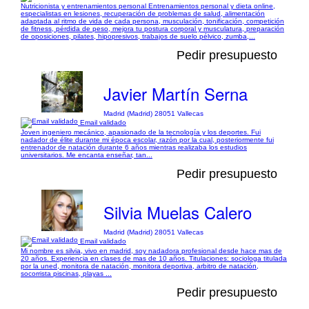
Nutricionista y entrenamientos personal Entrenamientos personal y dieta online,
especialistas en lesiones, recuperación de problemas de salud, alimentación
adaptada al ritmo de vida de cada persona, musculación, tonificación, competición
de fitness, pérdida de peso, mejora tu postura corporal y musculatura, preparación
de oposiciones, pilates, hipopresivos, trabajos de suelo pélvico, zumba,...
Pedir presupuesto
Javier Martín Serna
Madrid (Madrid) 28051 Vallecas
Email validado
Joven ingeniero mecánico, apasionado de la tecnología y los deportes. Fui
nadador de élite durante mi época escolar, razón por la cual, posteriormente fui
entrenador de natación durante 6 años mientras realizaba los estudios
universitarios. Me encanta enseñar, tan...
Pedir presupuesto
Silvia Muelas Calero
Madrid (Madrid) 28051 Vallecas
Email validado
Mi nombre es silvia, vivo en madrid, soy nadadora profesional desde hace mas de
20 años. Experiencia en clases de mas de 10 años. Titulaciones: sociologa titulada
por la uned, monitora de natación, monitora deportiva, arbitro de natación,
socorrista piscinas, playas ...
Pedir presupuesto