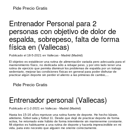
Pide Precio Gratis
Entrenador Personal para 2
personas con objetivo de dolor de
espalda, sobrepeso, falta de forma
física en (Vallecas)
Publicado el 18-5-2021 en Vallecas - Madrid (Madrid)
El objetivo es establecer una rutina de alimentación variada pero adecuada para el
mantenimiento físico, no dedicada sólo a rebajar peso, y por otro lado tener una
rutina de ejercicio que permita disminuir los problemas de espalda por un trabajo
sedentario, mejorar las condiciones físicas en general para poder disfrutar de
practicar algún deporte sin perder el aliento a las primeras de cambio,...
Pide Precio Gratis
Entrenador personal (Vallecas)
Publicado el 1-2-2021 en Vallecas - Madrid (Madrid)
Hasta los 15-16 años mantuve una rutina fuerte de deporte. He hecho kárate,
atletismo, fútbol sala y fútbol 11. Desde que dejé de practicar deporte de forma
activa, he retomado este hábito de forma intermitente sin mantenerme constante.
Mi objetivo es habituarme a una rutina de deporte y hacerla imprescindible en mi
vida, pata esto necesito que alguien me oriente correctamente.