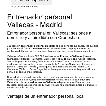
es gratis y sin compromiso
Entrenador personal
Vallecas - Madrid
Entrenador personal en Vallecas: sesiones a
domicilio y al aire libre con Cronoshare
¿Buscas un
entrenador personal en Vallecas
que conozca tus calles, tus cuestas
y tus horarios? Con
Cronoshare
conectas en minutos con preparadores de
confianza del barrio, con reseñas verificadas y precios ajustados a tus objetivos.
Vallecas reúne a más de 300.000 vecinos entre
Puente de Vallecas
(Nueva
Numancia, Portazgo, Palomeras, Entrevías) y
Villa de Vallecas
(Casco Histórico,
Santa Eugenia, Ensanche). Viviendas de los 60–80 junto a urbanizaciones
modernas del Ensanche conviven cerca de la
Av. de la Albufera
, el Estadio del
Rayo, el
Cerro del Tío Pío
y el
Parque Lineal del Manzanares
. Metro L1 y
Cercanías (El Pozo, Santa Eugenia) facilitan que tu entrenador llegue rápido a tu
portal o al parque más cercano.
Necesidades reales de los vallecanos: perder peso sin perder tiempo, recuperar
forma tras una lesión, preparar
oposiciones
o llegar fino a la
San Silvestre
Vallecana
. Un
personal trainer en Vallecas
adapta cada sesión a tu zona
(cuestas, sombras, superficies), tu nivel y tu agenda (mañanas antes del trabajo o
tardes después del cole).
Ventajas de un entrenador personal local