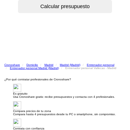
Cronoshare
Domicilio
Madrid
Madrid (Madrid)
Entrenador personal
Entrenador personal Madrid (Madrid)
Entrenador personal Vallecas - Madrid
¿Por qué contratar profesionales de Cronoshare?
Es gratuito
Usa Cronoshare gratis: recibe presupuestos y contacta con 4 profesionales.
Compara precios de tu zona
Compara hasta 4 presupuestos desde tu PC o smartphone, sin compromiso.
Contrata con confianza