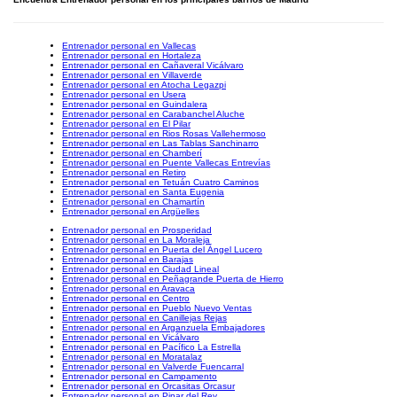
Entrenador personal en Vallecas
Entrenador personal en Hortaleza
Entrenador personal en Cañaveral Vicálvaro
Entrenador personal en Villaverde
Entrenador personal en Atocha Legazpi
Entrenador personal en Usera
Entrenador personal en Guindalera
Entrenador personal en Carabanchel Aluche
Entrenador personal en El Pilar
Entrenador personal en Rios Rosas Vallehermoso
Entrenador personal en Las Tablas Sanchinarro
Entrenador personal en Chamberí
Entrenador personal en Puente Vallecas Entrevías
Entrenador personal en Retiro
Entrenador personal en Tetuán Cuatro Caminos
Entrenador personal en Santa Eugenia
Entrenador personal en Chamartín
Entrenador personal en Argüelles
Entrenador personal en Prosperidad
Entrenador personal en La Moraleja
Entrenador personal en Puerta del Ángel Lucero
Entrenador personal en Barajas
Entrenador personal en Ciudad Lineal
Entrenador personal en Peñagrande Puerta de Hierro
Entrenador personal en Aravaca
Entrenador personal en Centro
Entrenador personal en Pueblo Nuevo Ventas
Entrenador personal en Canillejas Rejas
Entrenador personal en Arganzuela Embajadores
Entrenador personal en Vicálvaro
Entrenador personal en Pacífico La Estrella
Entrenador personal en Moratalaz
Entrenador personal en Valverde Fuencarral
Entrenador personal en Campamento
Entrenador personal en Orcasitas Orcasur
Entrenador personal en Pinar del Rey