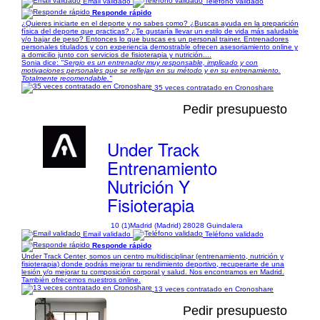
Email validado
Teléfono validado
Responde rápido
¿Quieres iniciarte en el deporte y no sabes como? ¿Buscas ayuda en la preparición
física del deporte que practicas? ¿Te gustaría llevar un estilo de vida más saludable
y/o bajar de peso? Entonces lo que buscas es un personal trainer. Entrenadores
personales titulados y con experiencia demostrable ofrecen asesoriamiento online y
a domicilio junto con servicios de fisioterapia y nutrición....
Sonia dice:
"Sergio es un entrenador muy responsable, implicado y con
motivaciones personales que se reflejan en su método y en su entrenamiento.
Totalmente recomendable."
35 veces contratado en Cronoshare
Pedir presupuesto
Under Track
Entrenamiento
Nutrición Y
Fisioterapia
10 (1)
Madrid (Madrid) 28028 Guindalera
Email validado
Teléfono validado
Responde rápido
Under Track Center, somos un centro multidisciplinar (entrenamiento, nutrición y
fisioterapia) donde podrás mejorar tu rendimiento deportivo, recuperarte de una
lesión y/o mejorar tu composición corporal y salud. Nos encontramos en Madrid.
También ofrecemos nuestros online.
13 veces contratado en Cronoshare
Pedir presupuesto