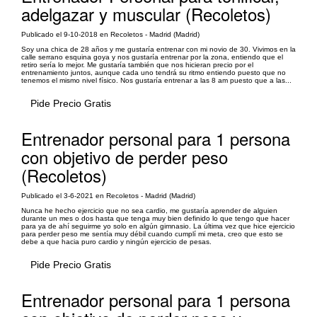
adelgazar y muscular (Recoletos)
Publicado el 9-10-2018 en Recoletos - Madrid (Madrid)
Soy una chica de 28 años y me gustaría entrenar con mi novio de 30. Vivimos en la
calle serrano esquina goya y nos gustaría entrenar por la zona, entiendo que el
retiro sería lo mejor. Me gustaría también que nos hicieran precio por el
entrenamiento juntos, aunque cada uno tendrá su ritmo entiendo puesto que no
tenemos el mismo nivel físico. Nos gustaría entrenar a las 8 am puesto que a las...
Pide Precio Gratis
Entrenador personal para 1 persona
con objetivo de perder peso
(Recoletos)
Publicado el 3-6-2021 en Recoletos - Madrid (Madrid)
Nunca he hecho ejercicio que no sea cardio, me gustaría aprender de alguien
durante un mes o dos hasta que tenga muy bien definido lo que tengo que hacer
para ya de ahí seguirme yo solo en algún gimnasio. La última vez que hice ejercicio
para perder peso me sentía muy débil cuando cumplí mi meta, creo que esto se
debe a que hacia puro cardio y ningún ejercicio de pesas.
Pide Precio Gratis
Entrenador personal para 1 persona