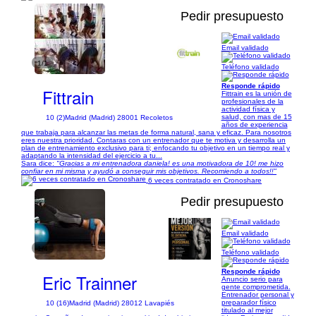
Pedir presupuesto
Email validado
1/1
Teléfono validado
Responde rápido
Fittrain
Fittrain es la unión de
profesionales de la
actividad física y
salud, con mas de 15
10 (2)
Madrid (Madrid) 28001 Recoletos
años de experiencia
que trabaja para alcanzar las metas de forma natural, sana y eficaz. Para nosotros
eres nuestra prioridad. Contaras con un entrenador que te motiva y desarrolla un
plan de entrenamiento exclusivo para ti; enfocando tu objetivo en un tiempo real y
adaptando la intensidad del ejercicio a tu...
Sara dice:
"Gracias a mi entrenadora daniela! es una motivadora de 10! me hizo
confiar en mi misma y ayudó a conseguir mis objetivos. Recomiendo a todos!!"
6 veces contratado en Cronoshare
Pedir presupuesto
Email validado
1/4
Teléfono validado
Responde rápido
Eric Trainner
Anuncio serio para
gente comprometida.
Entrenador personal y
preparador físico
10 (16)
Madrid (Madrid) 28012 Lavapiés
titulado al mejor