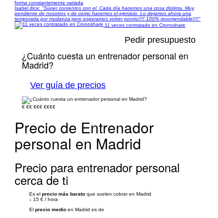
forma constantemente variada
Isabel dice:
"Súper contentos con el. Cada día hacemos una cosa distinta. Muy
pendiente de nosotros y de como hacemos el ejercicio. Lo dejamos ahora una
temporada por mudanza pero esperamos volver pronto!!!! 100% recomendable!!!!"
11 veces contratado en Cronoshare
Pedir presupuesto
¿Cuánto cuesta un entrenador personal en
Madrid?
Ver guía de precios
€
€€
€€€
€€€€
Precio de Entrenador
personal en Madrid
Precio para entrenador personal
cerca de ti
Es el
precio más barato
que suelen cobrar en Madrid
↓
15 €
/
hora
El
precio medio
en Madrid es de