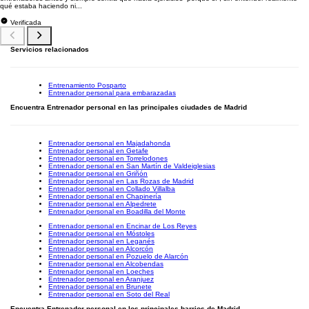
qué estaba haciendo ni...
Verificada
Servicios relacionados
Entrenamiento Posparto
Entrenador personal para embarazadas
Encuentra Entrenador personal en las principales ciudades de Madrid
Entrenador personal en Majadahonda
Entrenador personal en Getafe
Entrenador personal en Torrelodones
Entrenador personal en San Martín de Valdeiglesias
Entrenador personal en Griñón
Entrenador personal en Las Rozas de Madrid
Entrenador personal en Collado Villalba
Entrenador personal en Chapinería
Entrenador personal en Alpedrete
Entrenador personal en Boadilla del Monte
Entrenador personal en Encinar de Los Reyes
Entrenador personal en Móstoles
Entrenador personal en Leganés
Entrenador personal en Alcorcón
Entrenador personal en Pozuelo de Alarcón
Entrenador personal en Alcobendas
Entrenador personal en Loeches
Entrenador personal en Aranjuez
Entrenador personal en Brunete
Entrenador personal en Soto del Real
Encuentra Entrenador personal en los principales barrios de Madrid