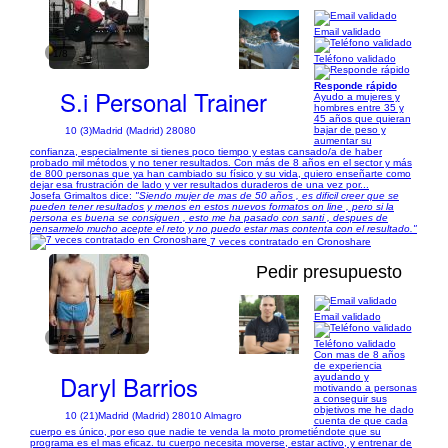
Email validado
1/8
Teléfono validado
Responde rápido
S.i Personal Trainer
Ayudo a mujeres y
hombres entre 35 y
45 años que quieran
bajar de peso y
10 (3)
Madrid (Madrid) 28080
aumentar su
confianza, especialmente si tienes poco tiempo y estas cansado/a de haber
probado mil métodos y no tener resultados. Con más de 8 años en el sector y más
de 800 personas que ya han cambiado su físico y su vida, quiero enseñarte como
dejar esa frustración de lado y ver resultados duraderos de una vez por...
Josefa Grimaltos dice:
"Siendo mujer de mas de 50 años , es dificil creer que se
pueden tener resultados y menos en estos nuevos formatos on line , pero si la
persona es buena se consiguen , esto me ha pasado con santi , despues de
pensarmelo mucho acepte el reto y no puedo estar mas contenta con el resultado."
7 veces contratado en Cronoshare
Pedir presupuesto
Email validado
1/15
Teléfono validado
Con mas de 8 años
de experiencia
Daryl Barrios
ayudando y
motivando a personas
a conseguir sus
objetivos me he dado
10 (21)
Madrid (Madrid) 28010 Almagro
cuenta de que cada
cuerpo es único, por eso que nadie te venda la moto prometiéndote que su
programa es el mas eficaz. tu cuerpo necesita moverse, estar activo, y entrenar de