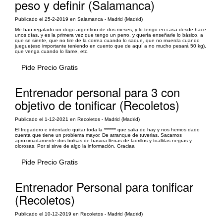
peso y definir (Salamanca)
Publicado el 25-2-2019 en Salamanca - Madrid (Madrid)
Me han regalado un dogo argentino de dos meses, y lo tengo en casa desde hace
unos días, y es la primera vez que tengo un perro, y quería enseñarle lo básico, a
que se siente, que no tire de la correa cuando lo saque, que no muerda cuando
juegue(eso importante teniendo en cuento que de aquí a no mucho pesará 50 kg),
que venga cuando lo llame, etc.
Pide Precio Gratis
Entrenador personal para 3 con
objetivo de tonificar (Recoletos)
Publicado el 1-12-2021 en Recoletos - Madrid (Madrid)
El fregadero e intentado quitar toda la ****** que salia de hay y nos hemos dado
cuenta que tiene un problema mayor. De atranque de tuverias. Sacamos
aproximadamente dos bolsas de basura llenas de ladrillos y toallitas negras y
olorosas. Por si sirve de algo la información. Graciaa
Pide Precio Gratis
Entrenador Personal para tonificar
(Recoletos)
Publicado el 10-12-2019 en Recoletos - Madrid (Madrid)