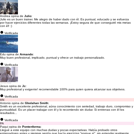
Andrea opina de
Julio
:
Julio es un buen trainer. Me alegro de haber dado con él. Es puntual, educado y se esfuerza
por hacer ejercicios diferentes todas las semanas. ¡Estoy segura de que conseguiré mis metas
con él! :)
Verificada
Edu opina de
Armando
:
Muy buen profesional, implicado, puntual y ofrece un trabajo personalizado.
Verificada
Jesus opina de
Jc
:
Muy profesional y exigente! recomendable 100% para quien quiera alcanzar sus objetivos.
Verificada
AN
Antonio opina de
Gbolahan Smith
:
Smith es un excelente profesional, aúna conocimiento con seriedad, trabajo duro, compromiso y
puntualidad. Es un placer trabajar con él y lo recomiendo sin dudar. Si entrenas con él los
resultados...
Verificada
PA
Paqui opina de
Pontenforma
:
Llegué a este equipo con muchas dudas y pocas expectativas. Había probado otros
entrenadores antes y siempre sentía que hacía ejercicios “porque sí”, sin entender realmente