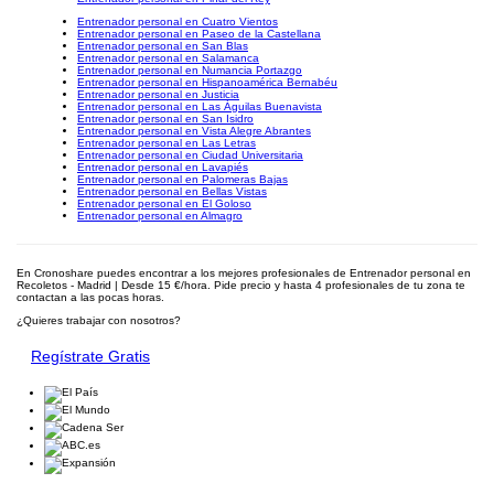
Entrenador personal en Cuatro Vientos
Entrenador personal en Paseo de la Castellana
Entrenador personal en San Blas
Entrenador personal en Salamanca
Entrenador personal en Numancia Portazgo
Entrenador personal en Hispanoamérica Bernabéu
Entrenador personal en Justicia
Entrenador personal en Las Águilas Buenavista
Entrenador personal en San Isidro
Entrenador personal en Vista Alegre Abrantes
Entrenador personal en Las Letras
Entrenador personal en Ciudad Universitaria
Entrenador personal en Lavapiés
Entrenador personal en Palomeras Bajas
Entrenador personal en Bellas Vistas
Entrenador personal en El Goloso
Entrenador personal en Almagro
En Cronoshare puedes encontrar a los mejores profesionales de Entrenador personal en
Recoletos - Madrid | Desde 15 €/hora. Pide precio y hasta 4 profesionales de tu zona te
contactan a las pocas horas.
¿Quieres trabajar con nosotros?
Regístrate Gratis