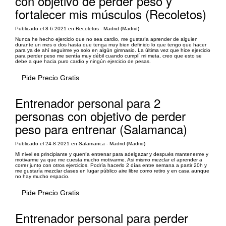
con objetivo de perder peso y
fortalecer mis músculos (Recoletos)
Publicado el 8-6-2021 en Recoletos - Madrid (Madrid)
Nunca he hecho ejercicio que no sea cardio, me gustaría aprender de alguien
durante un mes o dos hasta que tenga muy bien definido lo que tengo que hacer
para ya de ahí seguirme yo solo en algún gimnasio. La última vez que hice ejercicio
para perder peso me sentía muy débil cuando cumplí mi meta, creo que esto se
debe a que hacia puro cardio y ningún ejercicio de pesas.
Pide Precio Gratis
Entrenador personal para 2
personas con objetivo de perder
peso para entrenar (Salamanca)
Publicado el 24-8-2021 en Salamanca - Madrid (Madrid)
Mi nivel es principiante y querría entrenar para adelgazar y después mantenerme y
motivarme ya que me cuesta mucho motivarme. Asi mismo mezclar el aprender a
correr junto con otros ejercicios. Podría hacerlo 2 días entre semana a partir 20h y
me gustaría mezclar clases en lugar público aire libre como retiro y en casa aunque
no hay mucho espacio.
Pide Precio Gratis
Entrenador personal para perder