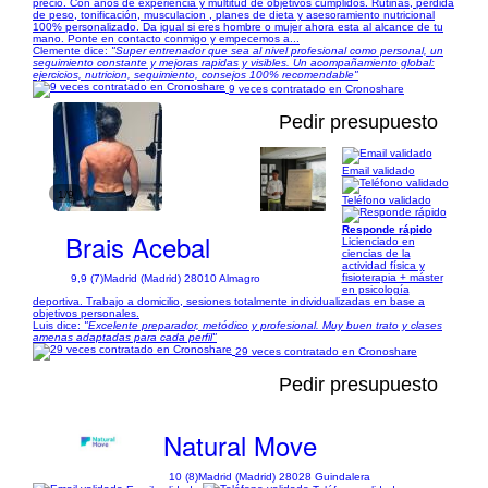
precio. Con años de experiencia y multitud de objetivos cumplidos. Rutinas, perdida
de peso, tonificación, musculacion , planes de dieta y asesoramiento nutricional
100% personalizado. Da igual si eres hombre o mujer ahora esta al alcance de tu
mano. Ponte en contacto conmigo y empecemos a...
Clemente dice:
"Super entrenador que sea al nivel profesional como personal, un
seguimiento constante y mejoras rapidas y visibles. Un acompañamiento global:
ejercicios, nutricion, seguimiento, consejos 100% recomendable"
9 veces contratado en Cronoshare
Pedir presupuesto
Email validado
1/9
Teléfono validado
Responde rápido
Brais Acebal
Licienciado en
ciencias de la
actividad física y
fisioterapia + máster
9,9 (7)
Madrid (Madrid) 28010 Almagro
en psicología
deportiva. Trabajo a domicilio, sesiones totalmente individualizadas en base a
objetivos personales.
Luis dice:
"Excelente preparador, metódico y profesional. Muy buen trato y clases
amenas adaptadas para cada perfil"
29 veces contratado en Cronoshare
Pedir presupuesto
Natural Move
10 (8)
Madrid (Madrid) 28028 Guindalera