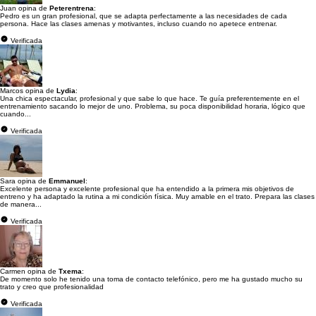
Juan opina de
Peterentrena
:
Pedro es un gran profesional, que se adapta perfectamente a las necesidades de cada
persona. Hace las clases amenas y motivantes, incluso cuando no apetece entrenar.
Verificada
Marcos opina de
Lydia
:
Una chica espectacular, profesional y que sabe lo que hace. Te guía preferentemente en el
entrenamiento sacando lo mejor de uno. Problema, su poca disponibilidad horaria, lógico que
cuando...
Verificada
Sara opina de
Emmanuel
:
Excelente persona y excelente profesional que ha entendido a la primera mis objetivos de
entreno y ha adaptado la rutina a mi condición física. Muy amable en el trato. Prepara las clases
de manera...
Verificada
Carmen opina de
Txema
:
De momento solo he tenido una toma de contacto telefónico, pero me ha gustado mucho su
trato y creo que profesionalidad
Verificada