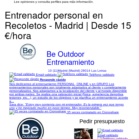
Lee opiniones y consulta perfiles para más información.
Entrenador personal en
Recoletos - Madrid | Desde 15
€/hora
Be Outdoor
Entrenamiento
10 (11)
Madrid (Madrid) 28014 Las Letras
Email validado
Teléfono validado
Responde rápido
Nos dedicamos al entrenamiento PERSONAL, ONLINE y en GRUPO Los
entrenamientos personales son totalmente adaptados al cliente y completamente
personalizados. Nos adaptamos a la localización del cliente y al horario disponible
por ambas partes. Se realiza una valoración inicial (física, experiencia deportiva,
lesiones, etc...), un estudio de los objetivos y se planifica un entrenamiento acorde
a...
Sara dice:
"Estoy muy contenta con mi entrenador. Es la primera vez que tengo
uno y he mejorado mucho en poco tiempo. Muy recomendable."
35 veces contratado en Cronoshare
Pedir presupuesto
Email validado