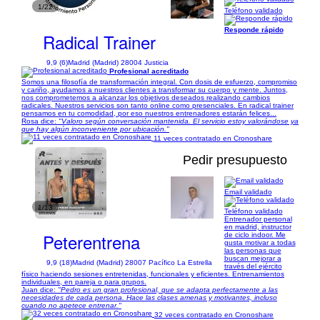
1/22
Teléfono validado
Responde rápido
Radical Trainer
9,9 (6)
Madrid (Madrid) 28004 Justicia
Profesional acreditado
Somos una filosofía de transformación integral. Con dosis de esfuerzo, compromiso
y cariño, ayudamos a nuestros clientes a transformar su cuerpo y mente. Juntos,
nos comprometemos a alcanzar los objetivos deseados realizando cambios
radicales. Nuestros servicios son tanto online como presenciales. En radical trainer
pensamos en tu comodidad, por eso nuestros entrenadores estarán felices...
Rosa dice:
"Valoro según conversación mantenida. El servicio estoy valorándose ya
que hay algún inconveniente por ubicación."
11 veces contratado en Cronoshare
Pedir presupuesto
Email validado
1/13
Teléfono validado
Entrenador personal
en madrid, instructor
Peterentrena
de ciclo indoor. Me
gusta motivar a todas
las personas que
buscan mejorar a
9,9 (18)
Madrid (Madrid) 28007 Pacífico La Estrella
través del ejército
físico haciendo sesiones entretenidas, funcionales y eficientes. Entrenamientos
individuales, en pareja o para grupos.
Juan dice:
"Pedro es un gran profesional, que se adapta perfectamente a las
necesidades de cada persona. Hace las clases amenas y motivantes, incluso
cuando no apetece entrenar."
32 veces contratado en Cronoshare