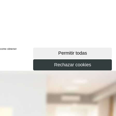
sí como obtener
más