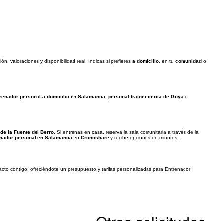
, valoraciones y disponibilidad real. Indicas si prefieres
a domicilio
, en tu
comunidad
o
renador personal a domicilio en Salamanca
,
personal trainer cerca de Goya
o
 de la Fuente del Berro
. Si entrenas en casa, reserva la sala comunitaria a través de la
enador personal en Salamanca
en
Cronoshare
y recibe opciones en minutos.
tacto contigo, ofreciéndote un presupuesto y tarifas personalizadas para Entrenador