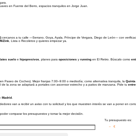
gara.
suaves en Fuente del Berro, espacios tranquilos en Jorge Juan.
)
cercanos a tu calle —Serrano, Goya, Ayala, Príncipe de Vergara, Diego de León— con verificación
WiZink
, Lista o Recoletos y quieres empezar ya.
lates suelo
e
hipopresivos
, planes para
oposiciones
y
running
en El Retiro. Búscalo como
ent
a en Paseo de Coches). Mejor franjas 7:00–9:00 o mediodía; como alternativa tranquila, la
Quinta
onal de la zona se adaptará a portales con ascensor estrecho y a patios de manzana. Pide tu
entr
- Madrid
.
edores van a recibir un aviso con tu solicitud y los que muestren interés se van a poner en con
a poder comparar los presupuestos y tomar la mejor decisión.
Tu presupuesto es:
– €