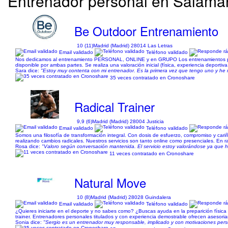
Entrenador personal en Salaman
Be Outdoor Entrenamiento
10 (11)
Madrid (Madrid) 28014 Las Letras
Email validado
Teléfono validado
Nos dedicamos al entrenamiento PERSONAL, ONLINE y en GRUPO Los entrenamientos person
disponible por ambas partes. Se realiza una valoración inicial (física, experiencia deportiva
Sara dice:
"Estoy muy contenta con mi entrenador. Es la primera vez que tengo uno y h
35 veces contratado en Cronoshare
Radical Trainer
9,9 (6)
Madrid (Madrid) 28004 Justicia
Email validado
Teléfono validado
Somos una filosofía de transformación integral. Con dosis de esfuerzo, compromiso y car
realizando cambios radicales. Nuestros servicios son tanto online como presenciales. En r
Rosa dice:
"Valoro según conversación mantenida. El servicio estoy valorándose ya que h
11 veces contratado en Cronoshare
Natural Move
10 (8)
Madrid (Madrid) 28028 Guindalera
Email validado
Teléfono validado
¿Quieres iniciarte en el deporte y no sabes como? ¿Buscas ayuda en la preparición física
trainer. Entrenadores personales titulados y con experiencia demostrable ofrecen asesoriamie
Sonia dice:
"Sergio es un entrenador muy responsable, implicado y con motivaciones per