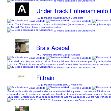
35 veces contratado en Cronoshare
Under Track Entrenamiento N
10 (1)
Madrid (Madrid) 28028 Guindalera
Email validado
Teléfono validado
Under Track Center, somos un centro multidisciplinar (entrenamiento, nutrición y fisiotera
en Madrid. También ofrecemos nuestros online.
13 veces contratado en Cronoshare
Brais Acebal
9,9 (7)
Madrid (Madrid) 28010 Almagro
Email validado
Teléfono validado
Licienciado en ciencias de la actividad física y fisioterapia + máster en psicología deporti
Luis dice:
"Excelente preparador, metódico y profesional. Muy buen trato y clases amenas
29 veces contratado en Cronoshare
Fittrain
10 (2)
Madrid (Madrid) 28001 Recoletos
Email validado
Teléfono validado
Fittrain es la unión de profesionales de la actividad física y salud, con mas de 15 años d
entrenador que te motiva y desarrolla un plan de entrenamiento exclusivo para ti; enfocando
Sara dice:
"Gracias a mi entrenadora daniela! es una motivadora de 10! me hizo confiar e
6 veces contratado en Cronoshare