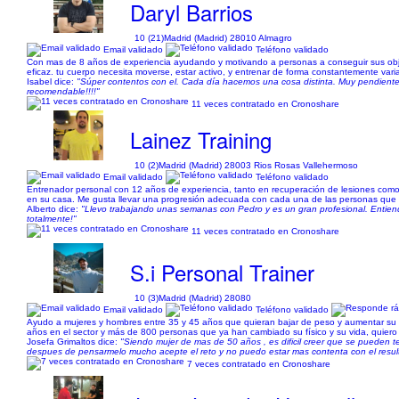
Daryl Barrios
10 (21)
Madrid (Madrid) 28010 Almagro
Email validado
Teléfono validado
Con mas de 8 años de experiencia ayudando y motivando a personas a conseguir sus obj
eficaz. tu cuerpo necesita moverse, estar activo, y entrenar de forma constantemente vari
Isabel dice:
"Súper contentos con el. Cada día hacemos una cosa distinta. Muy pendient
recomendable!!!!"
11 veces contratado en Cronoshare
Lainez Training
10 (2)
Madrid (Madrid) 28003 Rios Rosas Vallehermoso
Email validado
Teléfono validado
Entrenador personal con 12 años de experiencia, tanto en recuperación de lesiones como 
en su casa. Me gusta llevar una progresión adecuada con cada una de las personas que e
Alberto dice:
"Llevo trabajando unas semanas con Pedro y es un gran profesional. Entiend
totalmente!"
11 veces contratado en Cronoshare
S.i Personal Trainer
10 (3)
Madrid (Madrid) 28080
Email validado
Teléfono validado
Ayudo a mujeres y hombres entre 35 y 45 años que quieran bajar de peso y aumentar su 
años en el sector y más de 800 personas que ya han cambiado su físico y su vida, quiero 
Josefa Grimaltos dice:
"Siendo mujer de mas de 50 años , es dificil creer que se pueden t
despues de pensarmelo mucho acepte el reto y no puedo estar mas contenta con el resul
7 veces contratado en Cronoshare