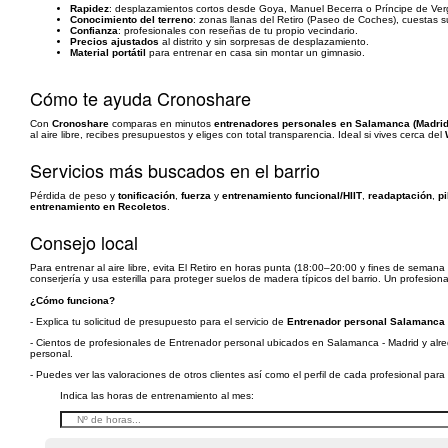
Rapidez
: desplazamientos cortos desde Goya, Manuel Becerra o Príncipe de Ver
Conocimiento del terreno
: zonas llanas del Retiro (Paseo de Coches), cuestas 
Confianza
: profesionales con reseñas de tu propio vecindario.
Precios ajustados
al distrito y sin sorpresas de desplazamiento.
Material portátil
para entrenar en casa sin montar un gimnasio.
Cómo te ayuda Cronoshare
Con
Cronoshare
comparas en minutos
entrenadores personales en Salamanca (Madrid
al aire libre, recibes presupuestos y eliges con total transparencia. Ideal si vives cerca del
Servicios más buscados en el barrio
Pérdida de peso y
tonificación
,
fuerza
y
entrenamiento funcional/HIIT
,
readaptación
,
pi
entrenamiento en Recoletos
.
Consejo local
Para entrenar al aire libre, evita El Retiro en horas punta (18:00–20:00 y fines de seman
conserjería y usa esterilla para proteger suelos de madera típicos del barrio. Un profesi
¿Cómo funciona?
- Explica tu solicitud de presupuesto para el servicio de
Entrenador personal Salamanca 
- Cientos de profesionales de Entrenador personal ubicados en Salamanca - Madrid y alred
personal.
- Puedes ver las valoraciones de otros clientes así como el perfil de cada profesional par
Indica las horas de entrenamiento al mes: