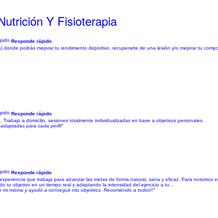
utrición Y Fisioterapia
Responde rápido
pia) donde podrás mejorar tu rendimiento deportivo, recuperarte de una lesión y/o mejorar tu com
Responde rápido
va. Trabajo a domicilio, sesiones totalmente individualizadas en base a objetivos personales.
 adaptadas para cada perfil"
Responde rápido
e experiencia que trabaja para alcanzar las metas de forma natural, sana y eficaz. Para nosotros 
 tu objetivo en un tiempo real y adaptando la intensidad del ejercicio a tu...
n mi misma y ayudó a conseguir mis objetivos. Recomiendo a todos!!"