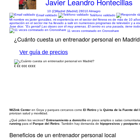
Javier Leandro Hontecillas
10 (2)
Madrid (Madrid) 28010 Almagro
Email validado
Teléfono validado
Mi nombre es javier gonzález, mi experiencia en el sector del fitness es de más de 10 a
aportación en el sector me ha llevado a salir en numerosos programas de televisión y a esc
Jose dice:
"Es genial! Las clases con él muy amenas. El centro es una pasada, tiene tod
11 veces contratado en Cronoshare
¿Cuánto cuesta un entrenador personal en Madri
Ver guía de precios
€
€€
€€€
€€€€
WiZink Center
en Goya y parques cercanos como
El Retiro
y la
Quinta de la Fuente del
priorizan salud y movilidad.
¿Qué piden los vecinos?
Entrenamiento a domicilio
en pisos amplios o salas comunitari
running
para el
Parque del Retiro
. También hay demanda de
hipopresivos
y
postparto
e
Beneficios de un entrenador personal local