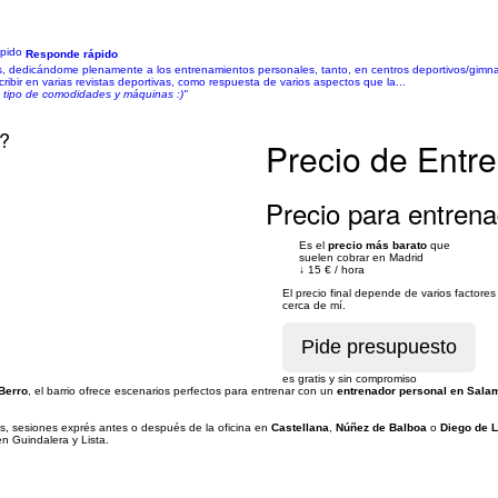
Responde rápido
ños, dedicándome plenamente a los entrenamientos personales, tanto, en centros deportivos/gimna
ribir en varias revistas deportivas, como respuesta de varios aspectos que la...
o tipo de comodidades y máquinas :)"
d?
Precio de Entr
Precio para entrena
Es el
precio más barato
que
suelen cobrar en Madrid
↓
15 €
/
hora
El precio final depende de varios facto
cerca de mí.
es gratis y sin compromiso
 Berro
, el barrio ofrece escenarios perfectos para entrenar con un
entrenador personal en Sal
as, sesiones exprés antes o después de la oficina en
Castellana
,
Núñez de Balboa
o
Diego de 
n Guindalera y Lista.