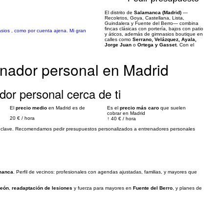
El distrito de
Salamanca (Madrid)
—
Recoletos, Goya, Castellana, Lista,
Guindalera y Fuente del Berro— combina
fincas clásicas con portería, bajos con patio
sios , como por cuenta ajena. Mi gran
y áticos, además de gimnasios boutique en
calles como
Serrano, Velázquez, Ayala,
Jorge Juan
o
Ortega y Gasset
. Con el
enador personal en Madrid
dor personal cerca de ti
El
precio medio
en Madrid es de
Es el
precio más caro
que suelen
cobrar en Madrid
20 €
/
hora
↑
40 €
/
hora
res clave. Recomendamos pedir presupuestos personalizados a entrenadores personales
amanca
. Perfil de vecinos: profesionales con agendas ajustadas, familias, y mayores que
León
,
readaptación de lesiones
y fuerza para mayores en
Fuente del Berro
, y planes de