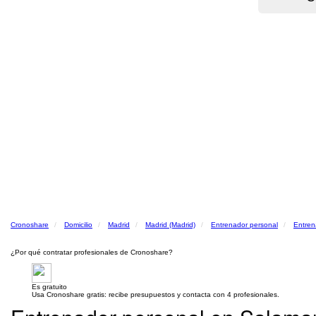
Cronoshare
Domicilio
Madrid
Madrid (Madrid)
Entrenador personal
Entren
¿Por qué contratar profesionales de Cronoshare?
Es gratuito
Usa Cronoshare gratis: recibe presupuestos y contacta con 4 profesionales.