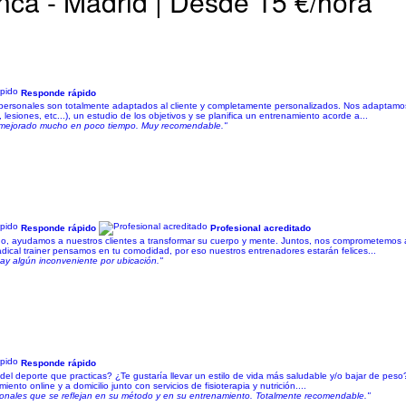
ca - Madrid | Desde 15 €/hora
Responde rápido
ales son totalmente adaptados al cliente y completamente personalizados. Nos adaptamos a la
, lesiones, etc...), un estudio de los objetivos y se planifica un entrenamiento acorde a...
e mejorado mucho en poco tiempo. Muy recomendable."
Responde rápido
Profesional acreditado
iño, ayudamos a nuestros clientes a transformar su cuerpo y mente. Juntos, nos comprometemos 
adical trainer pensamos en tu comodidad, por eso nuestros entrenadores estarán felices...
ay algún inconveniente por ubicación."
Responde rápido
 del deporte que practicas? ¿Te gustaría llevar un estilo de vida más saludable y/o bajar de pe
nto online y a domicilio junto con servicios de fisioterapia y nutrición....
sonales que se reflejan en su método y en su entrenamiento. Totalmente recomendable."