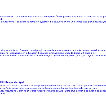
etivos me he dado cuenta de que cada cuerpo es único, por eso que nadie te venda la moto p
ada
e de nosotros y de como hacemos el ejercicio. Lo dejamos ahora una temporada por mudanza pe
alto rendimiento. Cuento con mi propio centro de entrenamiento después de mucho esfuerzo y sac
ntreno. Licenciado en educación física por la Universidad Umh de Elche y 4 años de...
e mis objetivos y lo que necesita mi cuerpo para poder conseguirlos, y adapta el plan de traba
Responde rápido
confianza, especialmente si tienes poco tiempo y estas cansado/a de haber probado mil método
enseñarte como dejar esa frustración de lado y ver resultados duraderos de una vez por...
ener resultados y menos en estos nuevos formatos on line , pero si la persona es buena se cons
tado."