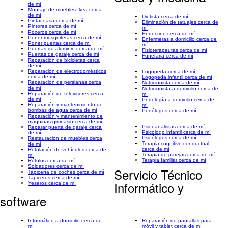
de mí
Montaje de muebles Ikea cerca
de mí
Dietista cerca de mí
Pintar casa cerca de mí
Eliminación de tatuajes cerca de
Pintores cerca de mí
mí
Poceros cerca de mí
Endocrino cerca de mí
Poner mosquiteras cerca de mí
Enfermeras a domicilio cerca de
Poner puertas cerca de mí
mí
Puertas de aluminio cerca de mí
Fisioterapeutas cerca de mí
Puertas de garaje cerca de mí
Funeraria cerca de mí
Reparación de bicicletas cerca
de mí
Reparación de electrodomésticos
Logopeda cerca de mí
cerca de mí
Logopeda infantil cerca de mí
Reparación de persianas cerca
Nutricionista cerca de mí
de mí
Nutricionista a domicilio cerca de
Reparación de televisores cerca
mí
de mí
Podología a domicilio cerca de
Reparación y mantenimiento de
mí
bombas de agua cerca de mí
Podólogos cerca de mí
Reparación y mantenimiento de
máquinas gimnasio cerca de mí
Psicoanalistas cerca de mí
Reparar puerta de garaje cerca
Psicólogo infantil cerca de mí
de mí
Psicólogos cerca de mí
Restauración de muebles cerca
Terapia cognitivo conductual
de mí
cerca de mí
Rotulación de vehículos cerca de
Terapia de parejas cerca de mí
mí
Terapia familiar cerca de mí
Rótulos cerca de mí
Soldadores cerca de mí
Servicio Técnico
Tapicería de coches cerca de mí
Tapiceros cerca de mí
Informático y
Yeseros cerca de mí
software
Informático a domicilio cerca de
Reparación de pantallas para
mí
móvil y tablet cerca de mí