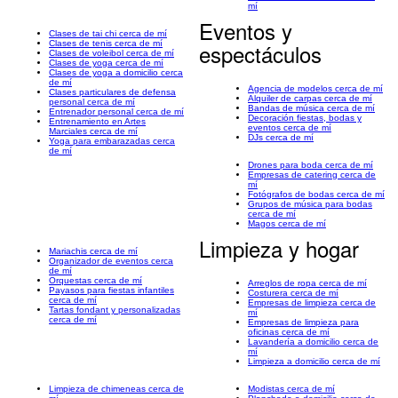
mí
Eventos y
Clases de tai chi cerca de mí
Clases de tenis cerca de mí
espectáculos
Clases de voleibol cerca de mí
Clases de yoga cerca de mí
Clases de yoga a domicilio cerca
de mí
Agencia de modelos cerca de mí
Clases particulares de defensa
Alquiler de carpas cerca de mí
personal cerca de mí
Bandas de música cerca de mí
Entrenador personal cerca de mí
Decoración fiestas, bodas y
Entrenamiento en Artes
eventos cerca de mí
Marciales cerca de mí
DJs cerca de mí
Yoga para embarazadas cerca
de mí
Drones para boda cerca de mí
Empresas de catering cerca de
mí
Fotógrafos de bodas cerca de mí
Grupos de música para bodas
cerca de mí
Magos cerca de mí
Limpieza y hogar
Mariachis cerca de mí
Organizador de eventos cerca
de mí
Orquestas cerca de mí
Arreglos de ropa cerca de mí
Payasos para fiestas infantiles
Costurera cerca de mí
cerca de mí
Empresas de limpieza cerca de
Tartas fondant y personalizadas
mí
cerca de mí
Empresas de limpieza para
oficinas cerca de mí
Lavandería a domicilio cerca de
mí
Limpieza a domicilio cerca de mí
Limpieza de chimeneas cerca de
Modistas cerca de mí