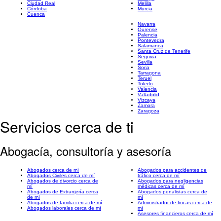
Ciudad Real
Melilla
Córdoba
Murcia
Cuenca
Navarra
Ourense
Palencia
Pontevedra
Salamanca
Santa Cruz de Tenerife
Segovia
Sevilla
Soria
Tarragona
Teruel
Toledo
Valencia
Valladolid
Vizcaya
Zamora
Zaragoza
Servicios cerca de ti
Abogacía, consultoría y asesoría
Abogados cerca de mí
Abogados para accidentes de
Abogados Civiles cerca de mí
tráfico cerca de mí
Abogados de divorcio cerca de
Abogados para negligencias
mí
médicas cerca de mí
Abogados de Extranjería cerca
Abogados penalistas cerca de
de mí
mí
Abogados de familia cerca de mí
Administrador de fincas cerca de
Abogados laborales cerca de mí
mí
Asesores financieros cerca de mí