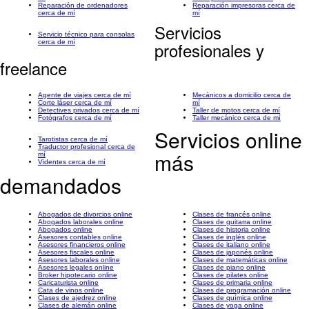
Reparación de ordenadores
Reparación impresoras cerca de
cerca de mí
mí
Servicios
Servicio técnico para consolas
cerca de mí
profesionales y
freelance
Agente de viajes cerca de mí
Mecánicos a domicilio cerca de
Corte láser cerca de mí
mí
Detectives privados cerca de mí
Taller de motos cerca de mí
Fotógrafos cerca de mí
Taller mecánico cerca de mí
Servicios online
Tarotistas cerca de mí
Traductor profesional cerca de
más
mí
Videntes cerca de mí
demandados
Abogados de divorcios online
Clases de francés online
Abogados laborales online
Clases de guitarra online
Abogados online
Clases de historia online
Asesores contables online
Clases de inglés online
Asesores financieros online
Clases de italiano online
Asesores fiscales online
Clases de japonés online
Asesores laborales online
Clases de matemáticas online
Asesores legales online
Clases de piano online
Broker hipotecario online
Clases de pilates online
Caricaturista online
Clases de primaria online
Cata de vinos online
Clases de programación online
Clases de ajedrez online
Clases de química online
Clases de alemán online
Clases de yoga online