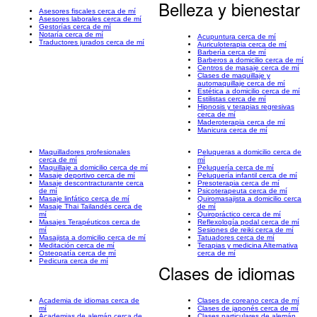
Belleza y bienestar
Asesores fiscales cerca de mí
Asesores laborales cerca de mí
Gestorías cerca de mí
Notaría cerca de mí
Acupuntura cerca de mí
Traductores jurados cerca de mí
Auriculoterapia cerca de mí
Barbería cerca de mí
Barberos a domicilio cerca de mí
Centros de masaje cerca de mí
Clases de maquillaje y
automaquillaje cerca de mí
Estética a domicilio cerca de mí
Estilistas cerca de mí
Hipnosis y terapias regresivas
cerca de mí
Maderoterapia cerca de mí
Manicura cerca de mí
Maquilladores profesionales
Peluqueras a domicilio cerca de
cerca de mí
mí
Maquillaje a domicilio cerca de mí
Peluquería cerca de mí
Masaje deportivo cerca de mí
Peluquería infantil cerca de mí
Masaje descontracturante cerca
Presoterapia cerca de mí
de mí
Psicoterapeuta cerca de mí
Masaje linfático cerca de mí
Quiromasajista a domicilio cerca
Masaje Thai Tailandés cerca de
de mí
mí
Quiropráctico cerca de mí
Masajes Terapéuticos cerca de
Reflexología podal cerca de mí
mí
Sesiones de reiki cerca de mí
Masajista a domicilio cerca de mí
Tatuadores cerca de mí
Meditación cerca de mí
Terapias y medicina Alternativa
Osteopatía cerca de mí
cerca de mí
Pedicura cerca de mí
Clases de idiomas
Academia de idiomas cerca de
Clases de coreano cerca de mí
mí
Clases de japonés cerca de mí
Academias de alemán cerca de
Clases particulares de alemán