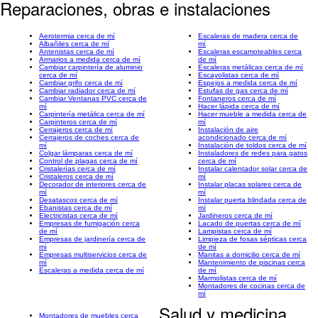
Reparaciones, obras e instalaciones
Aerotermia cerca de mí
Escaleras de madera cerca de
Albañiles cerca de mí
mí
Antenistas cerca de mí
Escaleras escamoteables cerca
Armarios a medida cerca de mí
de mí
Cambiar carpintería de aluminio
Escaleras metálicas cerca de mí
cerca de mí
Escayolistas cerca de mí
Cambiar grifo cerca de mí
Espejos a medida cerca de mí
Cambiar radiador cerca de mí
Estufas de gas cerca de mí
Cambiar Ventanas PVC cerca de
Fontaneros cerca de mí
mí
Hacer lápida cerca de mí
Carpintería metálica cerca de mí
Hacer mueble a medida cerca de
Carpinteros cerca de mí
mí
Cerrajeros cerca de mí
Instalación de aire
Cerrajeros de coches cerca de
acondicionado cerca de mí
mí
Instalación de toldos cerca de mí
Colgar lámparas cerca de mí
Instaladores de redes para gatos
Control de plagas cerca de mí
cerca de mí
Cristalerías cerca de mí
Instalar calentador solar cerca de
Cristaleros cerca de mí
mí
Decorador de interiores cerca de
Instalar placas solares cerca de
mí
mí
Desatascos cerca de mí
Instalar puerta blindada cerca de
Ebanistas cerca de mí
mí
Electricistas cerca de mí
Jardineros cerca de mí
Empresas de fumigación cerca
Lacado de puertas cerca de mí
de mí
Lampistas cerca de mí
Empresas de jardinería cerca de
Limpieza de fosas sépticas cerca
mí
de mí
Empresas multiservicios cerca de
Manitas a domicilio cerca de mí
mí
Mantenimiento de piscinas cerca
Escaleras a medida cerca de mí
de mí
Marmolistas cerca de mí
Montadores de cocinas cerca de
mí
Salud y medicina
Montadores de muebles cerca