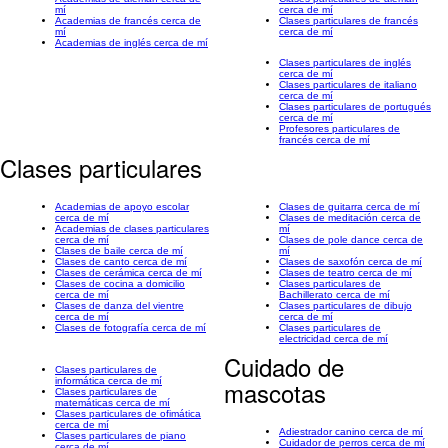
mí
cerca de mí
Academias de francés cerca de
Clases particulares de francés
mí
cerca de mí
Academias de inglés cerca de mí
Clases particulares de inglés
cerca de mí
Clases particulares de italiano
cerca de mí
Clases particulares de portugués
cerca de mí
Profesores particulares de
francés cerca de mí
Clases particulares
Academias de apoyo escolar
Clases de guitarra cerca de mí
cerca de mí
Clases de meditación cerca de
Academias de clases particulares
mí
cerca de mí
Clases de pole dance cerca de
Clases de baile cerca de mí
mí
Clases de canto cerca de mí
Clases de saxofón cerca de mí
Clases de cerámica cerca de mí
Clases de teatro cerca de mí
Clases de cocina a domicilio
Clases particulares de
cerca de mí
Bachillerato cerca de mí
Clases de danza del vientre
Clases particulares de dibujo
cerca de mí
cerca de mí
Clases de fotografía cerca de mí
Clases particulares de
electricidad cerca de mí
Cuidado de
Clases particulares de
informática cerca de mí
mascotas
Clases particulares de
matemáticas cerca de mí
Clases particulares de ofimática
cerca de mí
Adiestrador canino cerca de mí
Clases particulares de piano
Cuidador de perros cerca de mí
cerca de mí