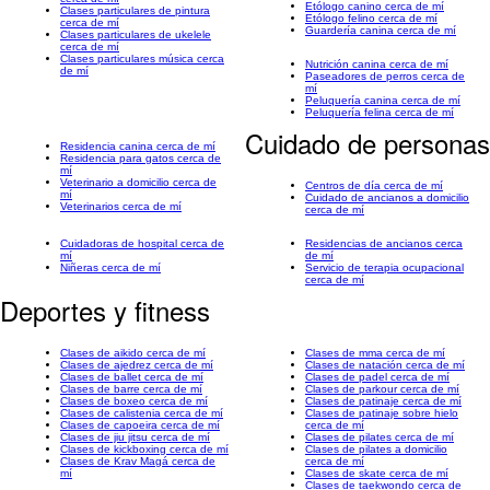
Etólogo canino cerca de mí
Clases particulares de pintura
Etólogo felino cerca de mí
cerca de mí
Guardería canina cerca de mí
Clases particulares de ukelele
cerca de mí
Clases particulares música cerca
Nutrición canina cerca de mí
de mí
Paseadores de perros cerca de
mí
Peluquería canina cerca de mí
Peluquería felina cerca de mí
Cuidado de personas
Residencia canina cerca de mí
Residencia para gatos cerca de
mí
Veterinario a domicilio cerca de
Centros de día cerca de mí
mí
Cuidado de ancianos a domicilio
Veterinarios cerca de mí
cerca de mí
Cuidadoras de hospital cerca de
Residencias de ancianos cerca
mí
de mí
Niñeras cerca de mí
Servicio de terapia ocupacional
cerca de mí
Deportes y fitness
Clases de aikido cerca de mí
Clases de mma cerca de mí
Clases de ajedrez cerca de mí
Clases de natación cerca de mí
Clases de ballet cerca de mí
Clases de padel cerca de mí
Clases de barre cerca de mí
Clases de parkour cerca de mí
Clases de boxeo cerca de mí
Clases de patinaje cerca de mí
Clases de calistenia cerca de mí
Clases de patinaje sobre hielo
Clases de capoeira cerca de mí
cerca de mí
Clases de jiu jitsu cerca de mí
Clases de pilates cerca de mí
Clases de kickboxing cerca de mí
Clases de pilates a domicilio
Clases de Krav Magá cerca de
cerca de mí
mí
Clases de skate cerca de mí
Clases de taekwondo cerca de