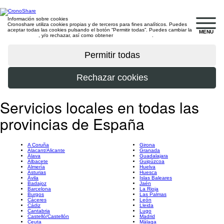
Información sobre cookies
Cronoshare utiliza cookies propias y de terceros para fines analíticos. Puedes
aceptar todas las cookies pulsando el botón “Permitir todas”. Puedes cambiar la
MENU
configuración
, y/o rechazar, así como obtener
más información
.
Servicios locales en todas las
provincias de España
A Coruña
Girona
Alacant/Alicante
Granada
Álava
Guadalajara
Albacete
Guipúzcoa
Almería
Huelva
Asturias
Huesca
Ávila
Islas Baleares
Badajoz
Jaén
Barcelona
La Rioja
Burgos
Las Palmas
Cáceres
León
Cádiz
Lleida
Cantabria
Lugo
Castelló/Castellón
Madrid
Ceuta
Málaga