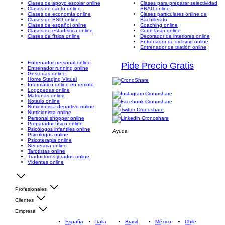
Clases de apoyo escolar online
Clases para preparar selectividad
Clases de canto online
EBAU online
Clases de economía online
Clases particulares online de
Clases de ESO online
Bachillerato
Clases de español online
Coaching online
Clases de estadística online
Corte láser online
Clases de física online
Decorador de interiores online
Entrenador de ciclismo online
Entrenador de triatlón online
Entrenador personal online
Pide Precio Gratis
Entrenador running online
Gestorías online
Home Staging Virtual
Informático online en remoto
Logopedas online
Matronas online
Notario online
Nutricionista deportivo online
Nutricionista online
Personal shopper online
Preparador físico online
Psicólogos infantiles online
Ayuda
Psicólogos online
Psicoterapia online
Secretaria online
Tarotistas online
Traductores jurados online
Videntes online
Profesionales
Clientes
Empresa
España
Italia
Brasil
México
Chile