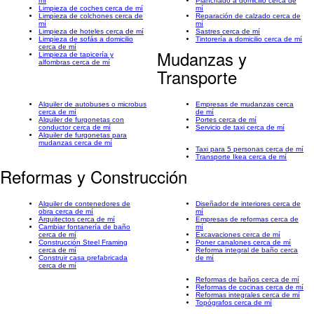
mí
Planchado a domicilio cerca de
Limpieza de coches cerca de mí
mí
Limpieza de colchones cerca de
Reparación de calzado cerca de
mí
mí
Limpieza de hoteles cerca de mí
Sastres cerca de mí
Limpieza de sofás a domicilio
Tintorería a domicilio cerca de mí
cerca de mí
Mudanzas y
Limpieza de tapicería y
alfombras cerca de mí
Transporte
Alquiler de autobuses o microbus
Empresas de mudanzas cerca
cerca de mí
de mí
Alquiler de furgonetas con
Portes cerca de mí
conductor cerca de mí
Servicio de taxi cerca de mí
Alquiler de furgonetas para
mudanzas cerca de mí
Taxi para 5 personas cerca de mí
Transporte Ikea cerca de mí
Reformas y Construcción
Alquiler de contenedores de
Diseñador de interiores cerca de
obra cerca de mí
mí
Arquitectos cerca de mí
Empresas de reformas cerca de
Cambiar fontanería de baño
mí
cerca de mí
Excavaciones cerca de mí
Construcción Steel Framing
Poner canalones cerca de mí
cerca de mí
Reforma integral de baño cerca
Construir casa prefabricada
de mí
cerca de mí
Reformas de baños cerca de mí
Reformas de cocinas cerca de mí
Reformas integrales cerca de mí
Topógrafos cerca de mí