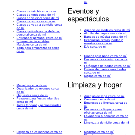
mí
Eventos y
Clases de tai chi cerca de mí
Clases de tenis cerca de mí
espectáculos
Clases de voleibol cerca de mí
Clases de yoga cerca de mí
Clases de yoga a domicilio cerca
de mí
Agencia de modelos cerca de mí
Clases particulares de defensa
Alquiler de carpas cerca de mí
personal cerca de mí
Bandas de música cerca de mí
Entrenador personal cerca de mí
Decoración fiestas, bodas y
Entrenamiento en Artes
eventos cerca de mí
Marciales cerca de mí
DJs cerca de mí
Yoga para embarazadas cerca
de mí
Drones para boda cerca de mí
Empresas de catering cerca de
mí
Fotógrafos de bodas cerca de mí
Grupos de música para bodas
cerca de mí
Magos cerca de mí
Limpieza y hogar
Mariachis cerca de mí
Organizador de eventos cerca
de mí
Orquestas cerca de mí
Arreglos de ropa cerca de mí
Payasos para fiestas infantiles
Costurera cerca de mí
cerca de mí
Empresas de limpieza cerca de
Tartas fondant y personalizadas
mí
cerca de mí
Empresas de limpieza para
oficinas cerca de mí
Lavandería a domicilio cerca de
mí
Limpieza a domicilio cerca de mí
Limpieza de chimeneas cerca de
Modistas cerca de mí