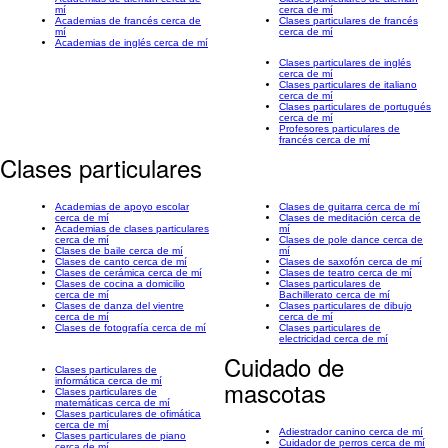
mí
cerca de mí
Academias de francés cerca de
Clases particulares de francés
mí
cerca de mí
Academias de inglés cerca de mí
Clases particulares de inglés
cerca de mí
Clases particulares de italiano
cerca de mí
Clases particulares de portugués
cerca de mí
Profesores particulares de
francés cerca de mí
Clases particulares
Academias de apoyo escolar
Clases de guitarra cerca de mí
cerca de mí
Clases de meditación cerca de
Academias de clases particulares
mí
cerca de mí
Clases de pole dance cerca de
Clases de baile cerca de mí
mí
Clases de canto cerca de mí
Clases de saxofón cerca de mí
Clases de cerámica cerca de mí
Clases de teatro cerca de mí
Clases de cocina a domicilio
Clases particulares de
cerca de mí
Bachillerato cerca de mí
Clases de danza del vientre
Clases particulares de dibujo
cerca de mí
cerca de mí
Clases de fotografía cerca de mí
Clases particulares de
electricidad cerca de mí
Cuidado de
Clases particulares de
informática cerca de mí
mascotas
Clases particulares de
matemáticas cerca de mí
Clases particulares de ofimática
cerca de mí
Adiestrador canino cerca de mí
Clases particulares de piano
Cuidador de perros cerca de mí
cerca de mí