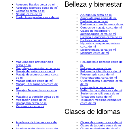
Belleza y bienestar
Asesores fiscales cerca de mí
Asesores laborales cerca de mí
Gestorías cerca de mí
Notaría cerca de mí
Acupuntura cerca de mí
Traductores jurados cerca de mí
Auriculoterapia cerca de mí
Barbería cerca de mí
Barberos a domicilio cerca de mí
Centros de masaje cerca de mí
Clases de maquillaje y
automaquillaje cerca de mí
Estética a domicilio cerca de mí
Estilistas cerca de mí
Hipnosis y terapias regresivas
cerca de mí
Maderoterapia cerca de mí
Manicura cerca de mí
Maquilladores profesionales
Peluqueras a domicilio cerca de
cerca de mí
mí
Maquillaje a domicilio cerca de mí
Peluquería cerca de mí
Masaje deportivo cerca de mí
Peluquería infantil cerca de mí
Masaje descontracturante cerca
Presoterapia cerca de mí
de mí
Psicoterapeuta cerca de mí
Masaje linfático cerca de mí
Quiromasajista a domicilio cerca
Masaje Thai Tailandés cerca de
de mí
mí
Quiropráctico cerca de mí
Masajes Terapéuticos cerca de
Reflexología podal cerca de mí
mí
Sesiones de reiki cerca de mí
Masajista a domicilio cerca de mí
Tatuadores cerca de mí
Meditación cerca de mí
Terapias y medicina Alternativa
Osteopatía cerca de mí
cerca de mí
Pedicura cerca de mí
Clases de idiomas
Academia de idiomas cerca de
Clases de coreano cerca de mí
mí
Clases de japonés cerca de mí
Academias de alemán cerca de
Clases particulares de alemán