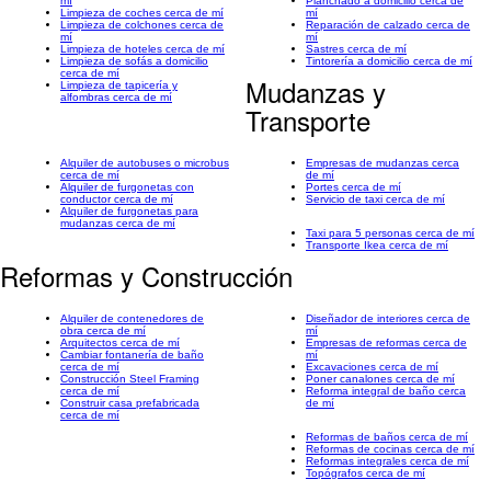
mí
Planchado a domicilio cerca de
Limpieza de coches cerca de mí
mí
Limpieza de colchones cerca de
Reparación de calzado cerca de
mí
mí
Limpieza de hoteles cerca de mí
Sastres cerca de mí
Limpieza de sofás a domicilio
Tintorería a domicilio cerca de mí
cerca de mí
Mudanzas y
Limpieza de tapicería y
alfombras cerca de mí
Transporte
Alquiler de autobuses o microbus
Empresas de mudanzas cerca
cerca de mí
de mí
Alquiler de furgonetas con
Portes cerca de mí
conductor cerca de mí
Servicio de taxi cerca de mí
Alquiler de furgonetas para
mudanzas cerca de mí
Taxi para 5 personas cerca de mí
Transporte Ikea cerca de mí
Reformas y Construcción
Alquiler de contenedores de
Diseñador de interiores cerca de
obra cerca de mí
mí
Arquitectos cerca de mí
Empresas de reformas cerca de
Cambiar fontanería de baño
mí
cerca de mí
Excavaciones cerca de mí
Construcción Steel Framing
Poner canalones cerca de mí
cerca de mí
Reforma integral de baño cerca
Construir casa prefabricada
de mí
cerca de mí
Reformas de baños cerca de mí
Reformas de cocinas cerca de mí
Reformas integrales cerca de mí
Topógrafos cerca de mí