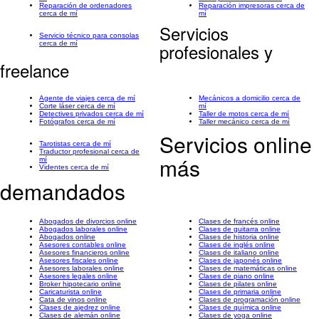
Reparación de ordenadores
Reparación impresoras cerca de
cerca de mí
mí
Servicios
Servicio técnico para consolas
cerca de mí
profesionales y
freelance
Agente de viajes cerca de mí
Mecánicos a domicilio cerca de
Corte láser cerca de mí
mí
Detectives privados cerca de mí
Taller de motos cerca de mí
Fotógrafos cerca de mí
Taller mecánico cerca de mí
Servicios online
Tarotistas cerca de mí
Traductor profesional cerca de
más
mí
Videntes cerca de mí
demandados
Abogados de divorcios online
Clases de francés online
Abogados laborales online
Clases de guitarra online
Abogados online
Clases de historia online
Asesores contables online
Clases de inglés online
Asesores financieros online
Clases de italiano online
Asesores fiscales online
Clases de japonés online
Asesores laborales online
Clases de matemáticas online
Asesores legales online
Clases de piano online
Broker hipotecario online
Clases de pilates online
Caricaturista online
Clases de primaria online
Cata de vinos online
Clases de programación online
Clases de ajedrez online
Clases de química online
Clases de alemán online
Clases de yoga online