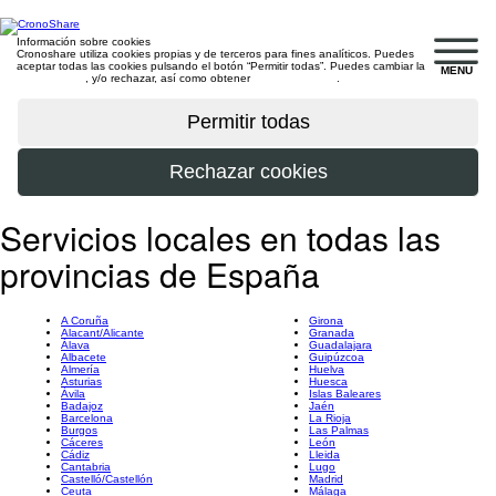
Información sobre cookies
Cronoshare utiliza cookies propias y de terceros para fines analíticos. Puedes
aceptar todas las cookies pulsando el botón “Permitir todas”. Puedes cambiar la
MENU
configuración
, y/o rechazar, así como obtener
más información
.
Servicios locales en todas las
provincias de España
A Coruña
Girona
Alacant/Alicante
Granada
Álava
Guadalajara
Albacete
Guipúzcoa
Almería
Huelva
Asturias
Huesca
Ávila
Islas Baleares
Badajoz
Jaén
Barcelona
La Rioja
Burgos
Las Palmas
Cáceres
León
Cádiz
Lleida
Cantabria
Lugo
Castelló/Castellón
Madrid
Ceuta
Málaga