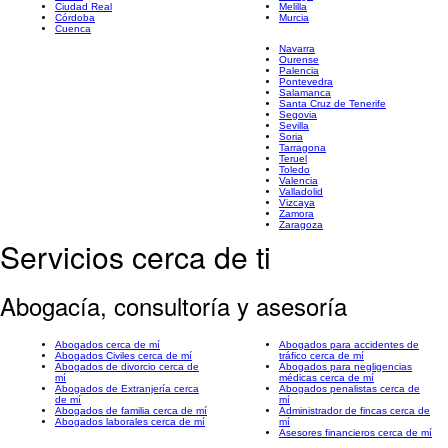
Ciudad Real
Melilla
Córdoba
Murcia
Cuenca
Navarra
Ourense
Palencia
Pontevedra
Salamanca
Santa Cruz de Tenerife
Segovia
Sevilla
Soria
Tarragona
Teruel
Toledo
Valencia
Valladolid
Vizcaya
Zamora
Zaragoza
Servicios cerca de ti
Abogacía, consultoría y asesoría
Abogados cerca de mí
Abogados para accidentes de
Abogados Civiles cerca de mí
tráfico cerca de mí
Abogados de divorcio cerca de
Abogados para negligencias
mí
médicas cerca de mí
Abogados de Extranjería cerca
Abogados penalistas cerca de
de mí
mí
Abogados de familia cerca de mí
Administrador de fincas cerca de
Abogados laborales cerca de mí
mí
Asesores financieros cerca de mí