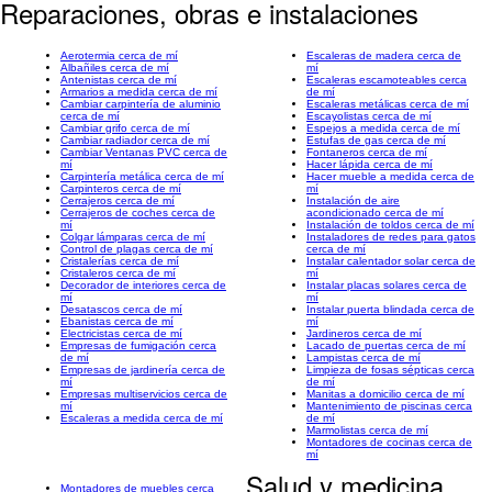
Reparaciones, obras e instalaciones
Aerotermia cerca de mí
Escaleras de madera cerca de
Albañiles cerca de mí
mí
Antenistas cerca de mí
Escaleras escamoteables cerca
Armarios a medida cerca de mí
de mí
Cambiar carpintería de aluminio
Escaleras metálicas cerca de mí
cerca de mí
Escayolistas cerca de mí
Cambiar grifo cerca de mí
Espejos a medida cerca de mí
Cambiar radiador cerca de mí
Estufas de gas cerca de mí
Cambiar Ventanas PVC cerca de
Fontaneros cerca de mí
mí
Hacer lápida cerca de mí
Carpintería metálica cerca de mí
Hacer mueble a medida cerca de
Carpinteros cerca de mí
mí
Cerrajeros cerca de mí
Instalación de aire
Cerrajeros de coches cerca de
acondicionado cerca de mí
mí
Instalación de toldos cerca de mí
Colgar lámparas cerca de mí
Instaladores de redes para gatos
Control de plagas cerca de mí
cerca de mí
Cristalerías cerca de mí
Instalar calentador solar cerca de
Cristaleros cerca de mí
mí
Decorador de interiores cerca de
Instalar placas solares cerca de
mí
mí
Desatascos cerca de mí
Instalar puerta blindada cerca de
Ebanistas cerca de mí
mí
Electricistas cerca de mí
Jardineros cerca de mí
Empresas de fumigación cerca
Lacado de puertas cerca de mí
de mí
Lampistas cerca de mí
Empresas de jardinería cerca de
Limpieza de fosas sépticas cerca
mí
de mí
Empresas multiservicios cerca de
Manitas a domicilio cerca de mí
mí
Mantenimiento de piscinas cerca
Escaleras a medida cerca de mí
de mí
Marmolistas cerca de mí
Montadores de cocinas cerca de
mí
Salud y medicina
Montadores de muebles cerca