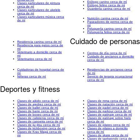
Etólogo canino cerca de mí
Clases particulares de pintura
Etólogo felino cerca de mí
cerca de mí
Guardería canina cerca de mí
Clases particulares de ukelele
cerca de mí
Clases particulares música cerca
Nutrición canina cerca de mí
de mí
Paseadores de perros cerca de
mí
Peluquería canina cerca de mí
Peluquería felina cerca de mí
Cuidado de personas
Residencia canina cerca de mí
Residencia para gatos cerca de
mí
Veterinario a domicilio cerca de
Centros de día cerca de mí
mí
Cuidado de ancianos a domicilio
Veterinarios cerca de mí
cerca de mí
Cuidadoras de hospital cerca de
Residencias de ancianos cerca
mí
de mí
Niñeras cerca de mí
Servicio de terapia ocupacional
cerca de mí
Deportes y fitness
Clases de aikido cerca de mí
Clases de mma cerca de mí
Clases de ajedrez cerca de mí
Clases de natación cerca de mí
Clases de ballet cerca de mí
Clases de padel cerca de mí
Clases de barre cerca de mí
Clases de parkour cerca de mí
Clases de boxeo cerca de mí
Clases de patinaje cerca de mí
Clases de calistenia cerca de mí
Clases de patinaje sobre hielo
Clases de capoeira cerca de mí
cerca de mí
Clases de jiu jitsu cerca de mí
Clases de pilates cerca de mí
Clases de kickboxing cerca de mí
Clases de pilates a domicilio
Clases de Krav Magá cerca de
cerca de mí
mí
Clases de skate cerca de mí
Clases de taekwondo cerca de