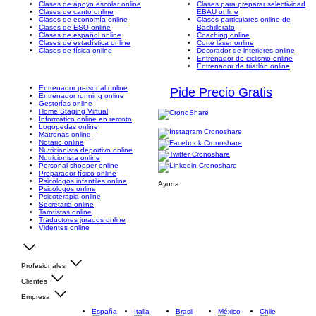
Clases de apoyo escolar online
Clases para preparar selectividad
Clases de canto online
EBAU online
Clases de economía online
Clases particulares online de
Clases de ESO online
Bachillerato
Clases de español online
Coaching online
Clases de estadística online
Corte láser online
Clases de física online
Decorador de interiores online
Entrenador de ciclismo online
Entrenador de triatlón online
Entrenador personal online
Pide Precio Gratis
Entrenador running online
Gestorías online
Home Staging Virtual
Informático online en remoto
Logopedas online
Matronas online
Notario online
Nutricionista deportivo online
Nutricionista online
Personal shopper online
Preparador físico online
Psicólogos infantiles online
Ayuda
Psicólogos online
Psicoterapia online
Secretaria online
Tarotistas online
Traductores jurados online
Videntes online
Profesionales
Clientes
Empresa
España
Italia
Brasil
México
Chile